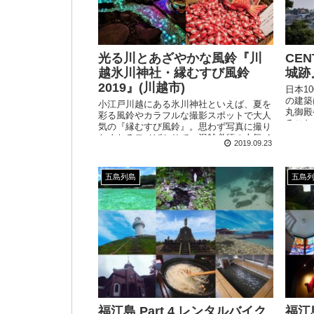
光る川とあざやかな風鈴『川
CEN
越氷川神社・縁むすび風鈴
城跡
2019』(川越市)
日本1
の建築
小江戸川越にある氷川神社といえば、夏を
丸御殿
彩る風鈴やカラフルな撮影スポットで大人
ること
気の『縁むすび風鈴』。思わず写真に撮り
より詳
たくなるモノばかりで、混雑必須の人気イ
2019.09.23
ベントです。
五島列島
五島
福江島 Part 4 レンタルバイク
福江島