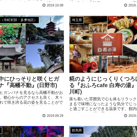
んだのでしょうか。そこに記されて
どが集まる体験型のミュージアム。実
2019.10.08
2019.
トバの意味とは・・・？
鉄道が目の前を通り抜けるウォッチン
ロムナードは迫力満点です。
都（市町村部・多摩地区）
埼玉県
中にひっそりと咲くヒガ
糀のようにじっくりくつろ
ナ『高幡不動』(日野市)
る『おふろcafe 白寿の湯』
川町)
ヒガンバナを見るなら高幡不動がお
。都心からのアクセスも良く、木々
落ち着いた雰囲気で心も体もリラック
れて咲き誇る花の姿を見ることがで
まるで味噌になったような気分でじっ
。ちょっとした山道を歩くことにな
と過ごすことができる温泉です。館内
、動きやすい服装がおすすめです。
ストランでは糀を用いたこだわりのヘ
2019.09.29
2019.
ーメニューがそろっています。
県
群馬県