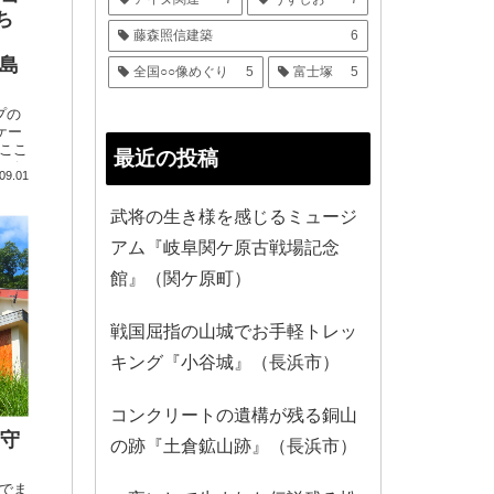
ち
藤森照信建築
6
五島
全国○○像めぐり
5
富士塚
5
プの
ケー
ここ
最近の投稿
てし
09.01
もあ
武将の生き様を感じるミュージ
アム『岐阜関ケ原古戦場記念
館』（関ケ原町）
戦国屈指の山城でお手軽トレッ
キング『小谷城』（長浜市）
コンクリートの遺構が残る銅山
も守
の跡『土倉鉱山跡』（長浜市）
でま