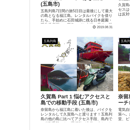
(五島市)
久賀島
セスは
五島列島7日間の旅5日目は最後にして最大
は反対
の島となる福江島。レンタルバイクを借り
までの
たら、手始めに石田城跡に残る日本庭園・
ら運ん
五島氏庭園と、五島つばき空港の愛称で親
2019.08.31
かけて
しまれている福江空港の2つの市街地スポ
ットへ向かいます。
五島列島
五島
久賀島 Part 1 悩むアクセスと
奈留島
島での移動手段 (五島市)
ーチ
奈留島から福江島に着いた後は、バイクを
電気自
レンタルして久賀島へと渡ります！五島列
策へ。
島の他の島に比べてアクセス手段、島内で
堂、ビ
の移動手段ともに選択肢が非常に少ないた
ーミン
め、訪問難易度は高め。事前計画必須な島
のゆる