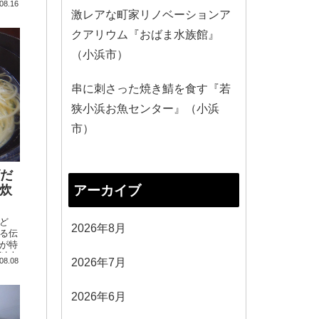
08.16
激レアな町家リノベーションア
クアリウム『おばま水族館』
（小浜市）
串に刺さった焼き鯖を食す『若
狭小浜お魚センター』（小浜
市）
ゴだ
アーカイブ
炊
ど
2026年8月
る伝
が特
以上
2026年7月
08.08
2026年6月