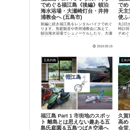
でめぐる福江島《後編》頓泊
でめ
海水浴場・大瀬崎灯台・井持
天主
浦教会へ (五島市)
使ふ
前編に続き福江島をレンタルバイクでめぐ
丸1日
ります。魚籃観音や井持浦教会に加えて、
時計回
頓泊海水浴場でシュノーケルしたり、大瀬
チめぐ
崎灯台めざして長い道のりを進んだりとか
編は堂
なりアクティブに楽しみました！
島の歴
2019.09.15
ます。
五島列島
五島
福江島 Part 1 市街地のスポッ
久賀島
ト 離島とは思えない趣ある五
高め
島氏庭園＆五島つばき空港へ
会堂