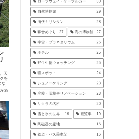
ロープウェイ・ケーブルカー
30
自然博物館
29
潜伏キリシタン
28
駅舎めぐり
27
海の博物館
27
宇宙・プラネタリウム
26
ン
ホテル
25
リ
野生生物ウォッチング
25
猫スポット
24
。天
クを
にな
シュノーケリング
23
ック
09.25
廃校・旧校舎リノベーション
23
サクラの名所
20
雪と氷の世界
19
観覧車
19
陶磁器の産地
16
鉄道・バス乗車記
16