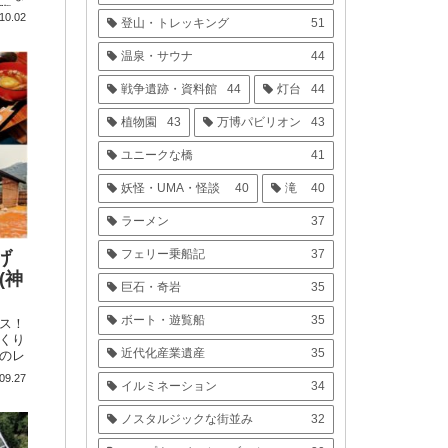
際の
10.02
登山・トレッキング
51
グプ
温泉・サウナ
44
戦争遺跡・資料館
44
灯台
44
植物園
43
万博パビリオン
43
ユニークな橋
41
妖怪・UMA・怪談
40
滝
40
ラーメン
37
フェリー乗船記
37
げ
(神
巨石・奇岩
35
ボート・遊覧船
35
ス！
くり
近代化産業遺産
35
のレ
ルシ
09.27
イルミネーション
34
ノスタルジックな街並み
32