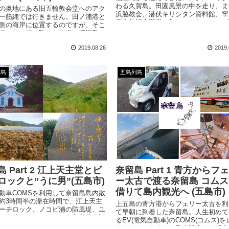
わる久賀島。田園風景の中を走り、ま
の奥地にある旧五輪教会堂へのアク
浜脇教会、潜伏キリシタン資料館、牢
一筋縄では行きません。田ノ浦港と
窄殉教記念聖堂の3つのスポットへと
側の海岸に位置するのですが、そこ
います。激しいキリシタン弾圧の歴史
道のりは細く険しい山道。福江島か
の当たりにする場所です。
だレンタルバイクと徒歩で、約40分
2019.08.26
2019.
向かいました。
列島
五島列島
 Part 2 江上天主堂とビ
奈留島 Part 1 青方からフ
ロックと”うに男”(五島市)
ー太古で渡る奈留島 コムス
借りて島内観光へ (五島市)
動車COMSを利用して奈留島島内散
約3時間半の滞在時間で、江上天主
上五島の青方港からフェリー太古を利
ーチロック、ノコビ浦の防風堤、ユ
て早朝に到着した奈留島。人生初めて
の歌碑をめぐります。奈留島非公認
るEV(電気自動車)のCOMS(コムス)を
キャラ・うに男も魅力的です。
タルして、さくっと島内観光へ。滞在