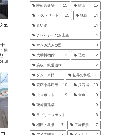
隈研吾建築
15
鉱山
15
○○ストリート
15
地獄
14
ジェ
青い池
14
クレイジーなお土産
14
一日
マンガ読み放題
13
・福
行
大学博物館
13
恐竜
12
長い
09.18
廃線・鉄道遺構
12
ダム・水門
11
世界の料理
11
安藤忠雄建築
10
採石場
10
虫スポット
9
金魚
9
磯崎新建築
9
ラブリースポット
8
棚田・段畑
7
工場夜景
7
らコ
アイヌ関連
7
うずしお
7