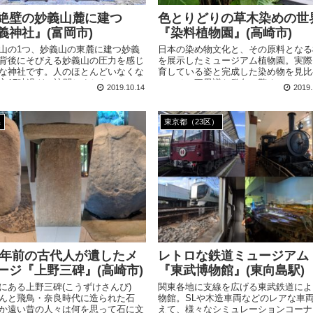
絶壁の妙義山麓に建つ
色とりどりの草木染めの世
義神社』(富岡市)
『染料植物園』(高崎市)
山の1つ、妙義山の東麓に建つ妙義
日本の染め物文化と、その原料となる
背後にそびえる妙義山の圧力を感じ
を展示したミュージアム植物園。実際
な神社です。人のほとんどいなくな
育している姿と完成した染め物を見比
方17時過ぎに訪問しました。
と、その不思議な発色に驚くことでし
2019.10.14
2019.
う。
県
東京都（23区）
00年前の古代人が遺したメ
レトロな鉄道ミュージアム
ージ『上野三碑』(高崎市)
『東武博物館』(東向島駅)
にある上野三碑(こうずけさんぴ)
関東各地に支線を広げる東武鉄道によ
んと飛鳥・奈良時代に造られた石
物館。SLや木造車両などの
レアな車
か遠い昔の人々は何を思って石に文
えて、様々なシミュレーションコーナ