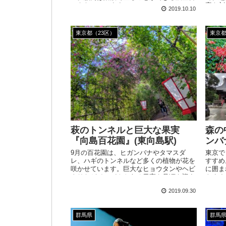
にもなっています。
字を刻
2019.10.10
いるコ
東京都（23区）
東京
萩のトンネルと巨大な果実
森の
『向島百花園』(東向島駅)
ンバ
9月の百花園は、ヒガンバナやタマスダ
東京で
レ、ハギのトンネルなど多くの植物が花を
すすめ
咲かせています。巨大なヒョウタンやヘビ
に囲ま
ウリなどインパクトある果実も見頃を迎え
きます
ていました。
るので
2019.09.30
群馬県
群馬