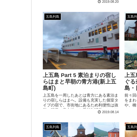
2019.08.20
です。
五島列島
五島
上五島 Part 5 素泊まりの宿し
上五島
らはまと早朝の青方港(新上五
ぐる
島町)
島・
上五島を一周したあとは青方にある素泊ま
前々回
りの宿しらはまへ。設備も充実した個室タ
をまわ
イプの宿で、市街地にあるため利便性は抜
や、橋
群。明日は青方港から早朝6:05発のフェリ
そこか
2019.08.14
ー太古に乗船して奈留島へと向かいます。
ある日
五島列島
五島