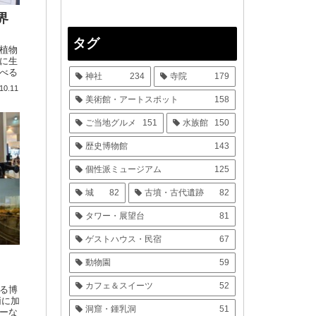
界
タグ
植物
に生
べる
神社
234
寺院
179
ょ
10.11
美術館・アートスポット
158
ご当地グルメ
151
水族館
150
歴史博物館
143
個性派ミュージアム
125
城
82
古墳・古代遺跡
82
タワー・展望台
81
ゲストハウス・民宿
67
動物園
59
カフェ＆スイーツ
52
る博
両に加
洞窟・鍾乳洞
51
ーな