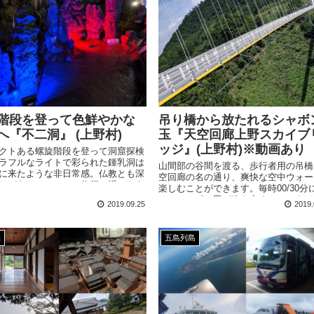
階段を登って色鮮やかな
吊り橋から放たれるシャボ
へ『不二洞』 (上野村)
玉『天空回廊上野スカイブ
ッジ』(上野村)※動画あり
クトある螺旋階段を登って洞窟探検
ラフルなライトで彩られた鍾乳洞は
山間部の谷間を渡る、歩行者用の吊橋
に来たような非日常感。仏教とも深
空回廊の名の通り、爽快な空中ウォー
りがあり、かつては修行の場でもあ
楽しむことができます。毎時00/30分
た。
るとシャボン玉が吹き出すファンタジ
2019.09.25
2019.
なギミックも。
県
五島列島