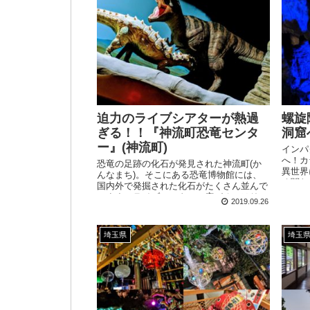
迫力のライブシアターが熱過
螺旋
ぎる！！『神流町恐竜センタ
洞窟
ー』(神流町)
インパ
へ！カ
恐竜の足跡の化石が発見された神流町(か
異世界
んなまち)。そこにある恐竜博物館には、
く関わ
国内外で発掘された化石がたくさん並んで
りまし
います。ライブシアターに広がるのはリア
2019.09.26
ルな恐竜ロボットによって再現された中世
代の世界！
埼玉県
埼玉