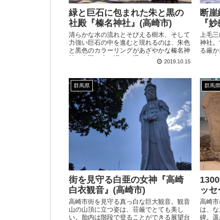
緑と巨石に包まれた朱と黒の
断崖
社殿『榛名神社』(高崎市)
『妙
清らかな水の流れとそびえる樹木、そして
上毛三
力強い巨石の中を進むと現れるのは、朱色
神社。
と黒色のカラーリングがあざやかな榛名神
る厳か
社の本殿。水に浸すと浮き出るおみくじや
った夕
2019.10.15
水琴窟など水を感じることのできる神社で
す。
群馬県
群馬
街を見守る白亜の女神『高崎
13
白衣観音』(高崎市)
ッセ
高崎市街を見守る真っ白な巨大観音。観音
高崎市
山の山頂に立つ姿は、荘厳でとても美し
は、な
い。胎内は階段で登ることができる展望台
碑。遥