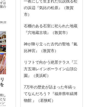
一夜にして生まれた伝説残る松
ずは
屋の
の浜辺『気比の松原』（敦賀
向か
市）
を目
08.22
石棚のある石室に祀られた地蔵
『穴地蔵古墳』（敦賀市）
神が降り立った古代の聖地『氣
比神宮』（敦賀市）
リフトで向かう絶景テラス『三
方五湖レインボーライン山頂公
園』（美浜町）
ェリ
を
7万年の歴史が詰まった年縞っ
てなんだろう？『福井県年縞博
用し
とな
物館 』（若狭町）
レン
時間