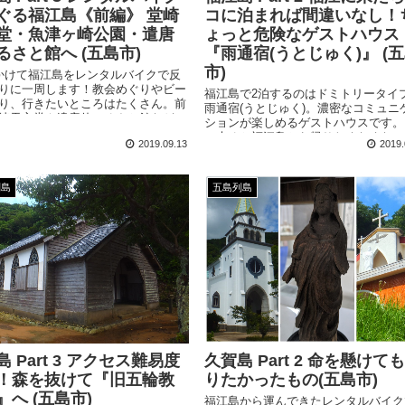
ぐる福江島《前編》 堂崎
コに泊まれば間違いなし！
堂・魚津ヶ崎公園・遣唐
ょっと危険なゲストハウス
るさと館へ (五島市)
『雨通宿(うとじゅく)』 (
市)
かけて福江島をレンタルバイクで反
りに一周します！教会めぐりやビー
福江島で2泊するのはドミトリータイ
り、行きたいところはたくさん。前
雨通宿(うとじゅく)。濃密なコミュニ
崎天主堂や遣唐使ふるさと館など、
ションが楽しめるゲストハウスです。
史にふれるスポットを中心にめぐり
に来ると福江島から帰りたくなくなっ
2019.09.13
2019.
まい、うっかり移住してしまう危険性
ります。
列島
五島列島
 Part 3 アクセス難易度
久賀島 Part 2 命を懸けて
！森を抜けて『旧五輪教
りたかったもの(五島市)
』へ (五島市)
福江島から運んできたレンタルバイク