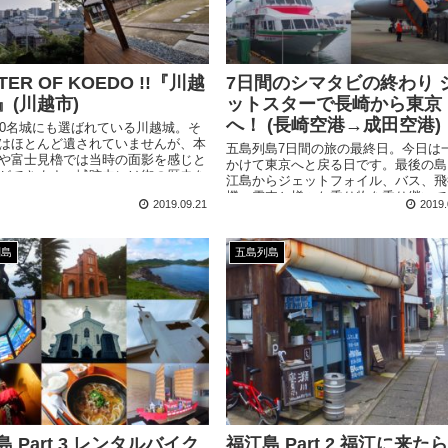
TER OF KOEDO !!『川越
7日間のシマタビの終わり 
』(川越市)
ットスターで長崎から東京
へ！ (長崎空港→成田空港)
00名城にも選ばれている川越城。そ
はほとんど遺されていませんが、本
五島列島7日間の旅の最終日。今日は
や富士見櫓では当時の面影を感じと
かけて東京へと戻る日です。最後の島
ができます。城跡内には街の歴史を
江島からジェットフォイル、バス、飛
しく学べる川越市立博物館も。
機、電車と様々な乗り物を乗り継いで
2019.09.21
2019.
道のりを帰ります。
列島
五島列島
 Part 3 レンタルバイク
福江島 Part 2 福江に来た