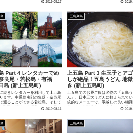
2019.08.17
2019.
約3時間半でめぐります。
列島
五島列島
 Part 4 レンタカーでめ
上五島 Part 3 生玉子とア
奈良尾・若松島・有福
しが絶品！五島うどん 地獄
日島 (新上五島町)
き (新上五島町)
に続きレンタカーを利用して上五島
上五島でのお昼ご飯は名物の「五島う
ります。中通島南部の集落・奈良尾
ん」。日本三大うどんに数えられてい
で渡ることができる若松島、そして
統的なメニューで、喉越しの良い細麺
ら陸路で行ける有福島と、その先に
徴です。地獄炊きという食べ方が予想
2019.08.11
2019.
島へ。
の美味しさでクセになります。
列島
五島列島