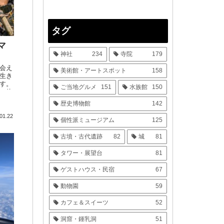
タグ
マ
神社
234
寺院
179
会え
美術館・アートスポット
158
生き
す。
ご当地グルメ
151
水族館
150
い体
がで
歴史博物館
142
01.22
個性派ミュージアム
125
古墳・古代遺跡
82
城
81
タワー・展望台
81
ゲストハウス・民宿
67
動物園
59
カフェ＆スイーツ
52
洞窟・鍾乳洞
51