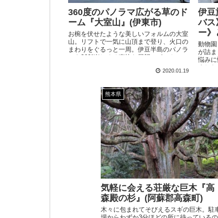
360度のパノラマ広がる草のド
伊豆
ーム『大室山』(伊東市)
バス
ー》
お椀を伏せたような美しいフォルムの大室
山。リフトで一気に山頂まで登り、火口の
動物園
まわりをぐるっと一周。伊豆半島のパノラ
が詰ま
マを360°楽しめる爽快な展望スポットで
悩みに
す。
ました
2020.01.19
か、《
どちら
熊本県
気軽に会える荘厳な巨木『高
森殿の杉』(阿蘇郡高森町)
木々に包まれてそびえるスギの巨木。駐
場からわずか3分ほどの所に待っているの