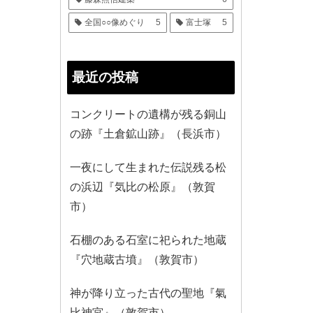
全国○○像めぐり
5
富士塚
5
最近の投稿
コンクリートの遺構が残る銅山
の跡『土倉鉱山跡』（長浜市）
一夜にして生まれた伝説残る松
の浜辺『気比の松原』（敦賀
市）
石棚のある石室に祀られた地蔵
『穴地蔵古墳』（敦賀市）
神が降り立った古代の聖地『氣
比神宮』（敦賀市）