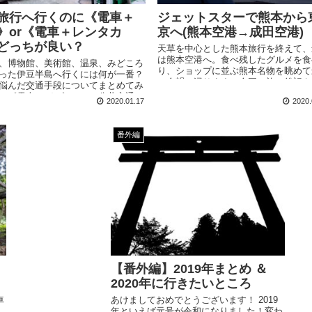
旅行へ行くのに《電車＋
ジェットスターで熊本から
》or《電車＋レンタカ
京へ(熊本空港→成田空港)
どっちが良い？
天草を中心とした熊本旅行を終えて、
は熊本空港へ。食べ残したグルメを食
、博物館、美術館、温泉、みどころ
り、ショップに並ぶ熊本名物を眺めて
った伊豆半島へ行くには何が一番？
の余韻に浸ります。今回の旅の後記も
悩んだ交通手段についてまとめてみ
てあります。
。《電車＋バス》のフル公共交通
2020.01.17
2020.
電車＋レンタカー》の変則プラン、
がお得でしょうか。
番外編
【番外編】2019年まとめ ＆
2020年に行きたいところ
車
あけましておめでとうございます！ 2019
年といえば元号が令和になりました！変わ