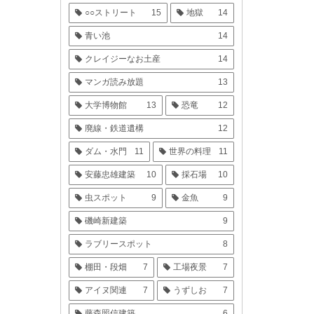
○○ストリート
15
地獄
14
青い池
14
クレイジーなお土産
14
マンガ読み放題
13
大学博物館
13
恐竜
12
廃線・鉄道遺構
12
ダム・水門
11
世界の料理
11
安藤忠雄建築
10
採石場
10
虫スポット
9
金魚
9
磯崎新建築
9
ラブリースポット
8
棚田・段畑
7
工場夜景
7
アイヌ関連
7
うずしお
7
藤森照信建築
6