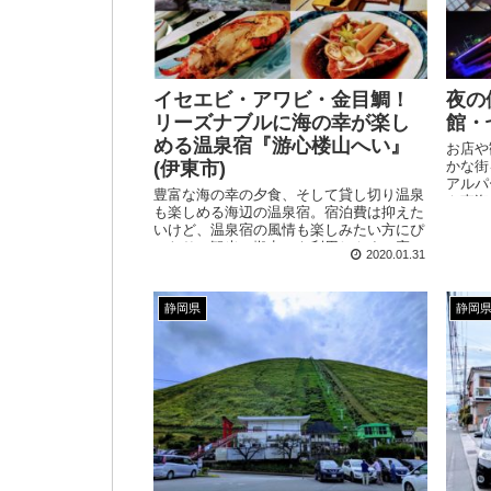
イセエビ・アワビ・金目鯛！
夜の
リーズナブルに海の幸が楽し
館・
める温泉宿『游心楼山へい』
お店や
(伊東市)
かな街
アルパ
豊富な海の幸の夕食、そして貸し切り温泉
や東海
も楽しめる海辺の温泉宿。宿泊費は抑えた
に歩い
いけど、温泉宿の風情も楽しみたい方にぴ
ったり。観光の拠点にも利用しやすい宿で
2020.01.31
す。
静岡県
静岡