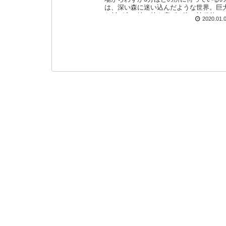
は、深い森に迷い込んだような世界。巨
な杉が空に地に枝を広げる姿は神秘的で
2020.01.
す。 訪問日：2019/10/4(金) 駐車場への
クセス 高森殿(たかもりどん)の杉がある
は阿蘇山の南東に広がる高森町。南阿蘇
道の高森駅から2km程のところに位置し
す。 国道265号線の高森町村山交差点近
に高森殿の杉に向かうルー...