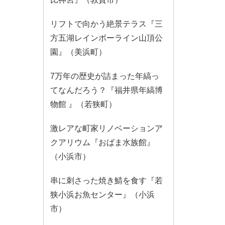
リフトで向かう絶景テラス『三
方五湖レインボーライン山頂公
園』（美浜町）
7万年の歴史が詰まった年縞っ
てなんだろう？『福井県年縞博
物館 』（若狭町）
激レアな町家リノベーションア
クアリウム『おばま水族館』
（小浜市）
串に刺さった焼き鯖を食す『若
狭小浜お魚センター』（小浜
市）