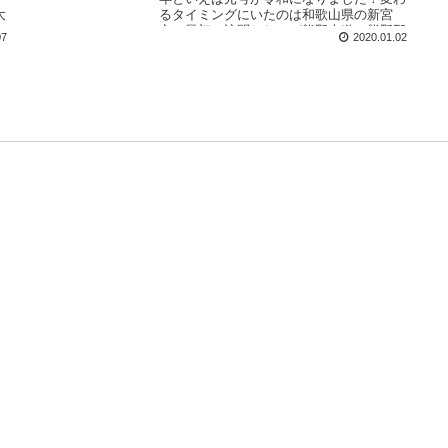
大
るタイミングにいたのは和歌山県の新宮
市。最初に訪問したのが熊野古道＆熊野那
07
2020.01.02
ア
智大社という、思い出に残る改元となりま
の
した。 2020年は子年です！過去の旅行写
鉄
真からネズミを探してみたのですが、意外
ま
にもあまり見つからず。ネズミってすごく
く
身近な動物ですが、他の干支に比べると像
やモチーフとして使われる機会が少ないの
で...