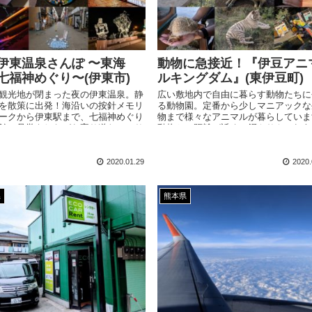
伊東温泉さんぽ 〜東海
動物に急接近！『伊豆アニ
七福神めぐり〜(伊東市)
ルキングダム』(東伊豆町)
観光地が閉まった夜の伊東温泉。静
広い敷地内で自由に暮らす動物たちに
を散策に出発！海沿いの按針メモリ
る動物園。定番から少しマニアックな
ークから伊東駅まで、七福神めぐり
物まで様々なアニマルが暮らしていま
館の見学をしながら寄り道たっぷり
動物との距離が近く、餌やりやふれあ
てみました。
験を通して生き物を身近に感じること
きるスポットです。
2020.01.29
2020.
県
熊本県