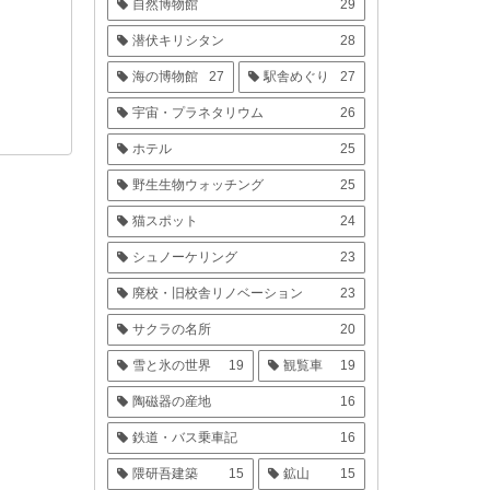
自然博物館
29
潜伏キリシタン
28
海の博物館
27
駅舎めぐり
27
宇宙・プラネタリウム
26
ホテル
25
野生生物ウォッチング
25
猫スポット
24
シュノーケリング
23
廃校・旧校舎リノベーション
23
サクラの名所
20
雪と氷の世界
19
観覧車
19
陶磁器の産地
16
鉄道・バス乗車記
16
隈研吾建築
15
鉱山
15