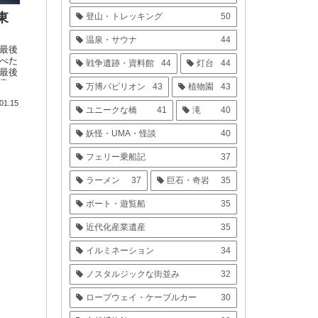
東
登山・トレッキング
50
温泉・サウナ
44
最後
べた
戦争遺跡・資料館
44
灯台
44
最後
書い
万博パビリオン
43
植物園
43
01.15
ユニークな橋
41
滝
40
妖怪・UMA・怪談
40
フェリー乗船記
37
ラーメン
37
巨石・奇岩
35
ボート・遊覧船
35
近代化産業遺産
35
イルミネーション
34
ノスタルジックな街並み
32
ロープウェイ・ケーブルカー
30