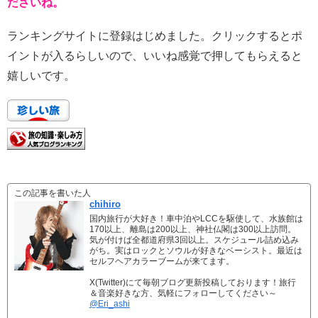
ださいね。
ランキングサイトに登録はじめました。クリックするとポ
イントが入るらしいので、いいね感覚で押してもらえると
嬉しいです。
この記事を書いた人
chihiro
国内旅行が大好き！車中泊やLCCを駆使して、水族館は
170以上、離島は200以上、神社仏閣は300以上訪問。
気が付けば全都道府県3回以上。スケジュール詰め込み
がち。実はロックとソウルが好きなベーシスト。最近は
セルフヘアカラーブームが来てます。
X(Twitter)にて毎朝ブログ更新投稿しております！旅行
＆音楽好きな方、気軽にフォローしてください～
@Eri_ashi