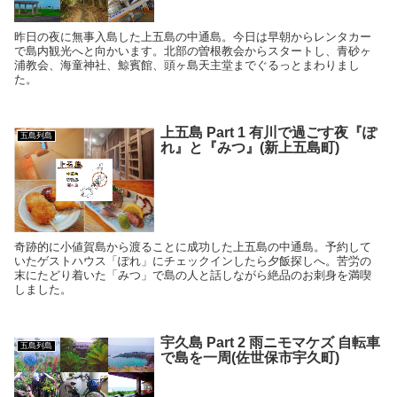
昨日の夜に無事入島した上五島の中通島。今日は早朝からレンタカー
で島内観光へと向かいます。北部の曽根教会からスタートし、青砂ヶ
浦教会、海童神社、鯨賓館、頭ヶ島天主堂までぐるっとまわりまし
た。
上五島 Part 1 有川で過ごす夜『ぽ
五島列島
れ』と『みつ』(新上五島町)
奇跡的に小値賀島から渡ることに成功した上五島の中通島。予約して
いたゲストハウス「ぽれ」にチェックインしたら夕飯探しへ。苦労の
末にたどり着いた「みつ」で島の人と話しながら絶品のお刺身を満喫
しました。
宇久島 Part 2 雨ニモマケズ 自転車
五島列島
で島を一周(佐世保市宇久町)