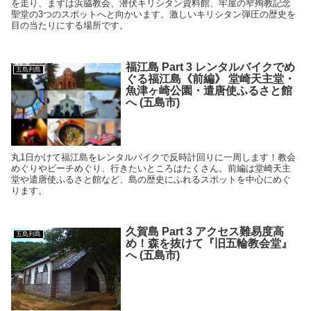
を走り、まずは浜脇教会、潜伏キリシタン資料館、牢屋の窄殉教記念
聖堂の3つのスポットへと向かいます。激しいキリシタン弾圧の歴史を
目の当たりにする場所です。
福江島 Part 3 レンタルバイクでめ
五島列島
ぐる福江島《前編》 堂崎天主堂・
魚津ヶ崎公園・遣唐使ふるさと館
へ (五島市)
丸1日かけて福江島をレンタルバイクで反時計回りに一周します！教会
めぐりやビーチめぐり、行きたいところはたくさん。前編は堂崎天主
堂や遣唐使ふるさと館など、島の歴史にふれるスポットを中心にめぐ
ります。
久賀島 Part 3 アクセス難易度高
五島列島
め！森を抜けて『旧五輪教会堂』
へ (五島市)