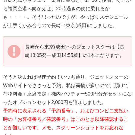
五島列島からフェリー太古に乗ると、17:50博多着。そこか
ら福岡空港へ向かえば、20時過ぎの便に乗れるか
も・・・・。そう思ったのですが、やっぱりスケジュール
が上手くかみ合うので長崎⇒東京(成田)にしました。
長崎から東京(成田)へのジェットスターは【長
崎13:05発ー成田14:55着】の1本になります。
そうと決まれば早速予約！いつも通り、ジェットスターの
Webサイトでささっと予約。私は荷物が多いので、預けて
荷物料金＋座席指定＋機内バウチャー500円分がセットにな
ったオプションセット2,000円を追加しました。
予約時に表示される「予約番号」、およびコンビニ支払い
時の「お客様番号／確認番号」はこのとき以降確認するこ
とが難しいです。メモ、スクリーンショットをお忘れな