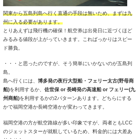
関東から五島列島へ行く直通の手段は無いため、まずは九
州に入る必要があります。
とりあえずは飛行機の確保！航空券は出発日に近づくほど
みるみる値段が上がっていきます。こればっかりはスピー
ド勝負。
・・・と思ったのですが、そう簡単にいかないのが五島列
島。
島へ行くには、
博多発の夜行大型船・フェリー太古(野母商
船)
を利用するか、
佐世保 or 長崎発の高速船 or フェリー(九
州商船)
を利用するかの2パターンあります。どちらにする
かで福岡空港か長崎空港かが変わってきます。
福岡空港の方が航空路線が多い印象ですが、両者ともLCC
のジェットスターが就航しているため、料金的には大差あ