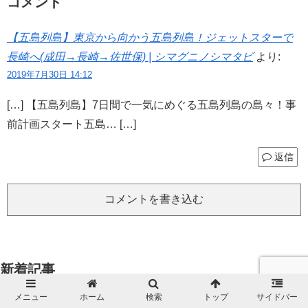
コメント
【五島列島】東京から向かう五島列島！ジェットスターで
長崎へ(成田→長崎→佐世保) | シマグニノシマタビ
より:
2019年7月30日 14:12
[…] 【五島列島】7日間で一気にめぐる五島列島の島々！事
前計画スタート五島… […]
返信
コメントを書き込む
新着記事
メニュー
ホーム
検索
トップ
サイドバー