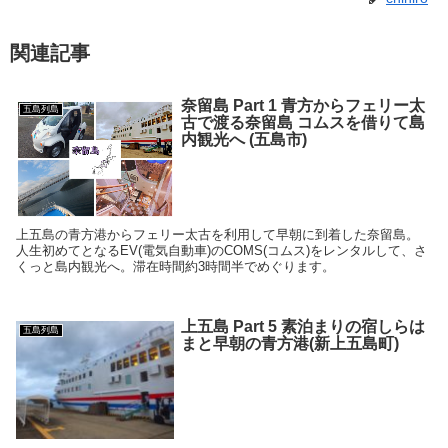
関連記事
奈留島 Part 1 青方からフェリー太
五島列島
古で渡る奈留島 コムスを借りて島
内観光へ (五島市)
上五島の青方港からフェリー太古を利用して早朝に到着した奈留島。
人生初めてとなるEV(電気自動車)のCOMS(コムス)をレンタルして、さ
くっと島内観光へ。滞在時間約3時間半でめぐります。
上五島 Part 5 素泊まりの宿しらは
五島列島
まと早朝の青方港(新上五島町)