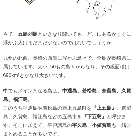
さて、
五島列島
といきなり聞いても、どこにあるかすぐに
浮かぶ人はまだまだ少ないのではないでしょうか。
九州の北西、長崎の西側に浮かぶ島々で、全島が長崎県に
属しています。大小150もの島々からなり、その総面積は
690km²とかなり大きいです。
中でもメインとなる島は、
中通島、若松島、奈留島、久賀
島、福江島
。
このうち中通島や若松島の新上五島町を
『上五島』
、奈留
島、久賀島、福江島などの五島市を
『下五島』
と呼びま
す。そこに加えて、平戸諸島の
宇久島
、
小値賀島
も一緒に
まとめることが多いです。