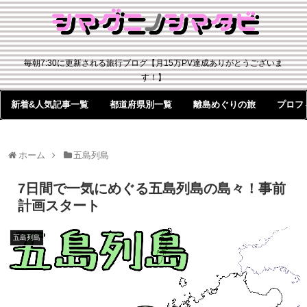
毎朝7:30に更新される旅行ブログ【月15万PV達成ありがとうございま
す！】
新着&人気記事一覧
都道府県別一覧
離島めぐりの旅
プロフ
ホーム
五島列島
7日間で一気にめぐる五島列島の島々！事前
計画スタート
五島列島