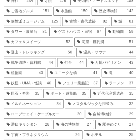
神社
234
寺院
179
美術館・アートスポット
158
ご当地グルメ
151
水族館
150
歴史博物館
142
個性派ミュージアム
125
古墳・古代遺跡
82
城
81
タワー・展望台
81
ゲストハウス・民宿
67
動物園
59
カフェ＆スイーツ
52
洞窟・鍾乳洞
51
登山・トレッキング
50
温泉・サウナ
44
戦争遺跡・資料館
44
灯台
44
万博パビリオン
43
植物園
43
ユニークな橋
41
滝
40
妖怪・UMA・怪談
40
フェリー乗船記
37
ラーメン
37
巨石・奇岩
35
ボート・遊覧船
35
近代化産業遺産
35
イルミネーション
34
ノスタルジックな街並み
32
ロープウェイ・ケーブルカー
30
自然博物館
29
潜伏キリシタン
28
海の博物館
27
駅舎めぐり
27
宇宙・プラネタリウム
26
ホテル
25