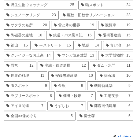
野生生物ウォッチング
25
猫スポット
24
シュノーケリング
23
廃校・旧校舎リノベーション
23
サクラの名所
20
雪と氷の世界
19
観覧車
19
陶磁器の産地
16
鉄道・バス乗車記
16
隈研吾建築
15
鉱山
15
○○ストリート
15
地獄
14
青い池
14
クレイジーなお土産
14
マンガ読み放題
13
大学博物館
13
恐竜
12
廃線・鉄道遺構
12
ダム・水門
11
世界の料理
11
安藤忠雄建築
10
採石場
10
虫スポット
9
金魚
9
磯崎新建築
9
ラブリースポット
8
棚田・段畑
7
工場夜景
7
アイヌ関連
7
うずしお
7
藤森照信建築
6
全国○○像めぐり
5
富士塚
5
chihiro