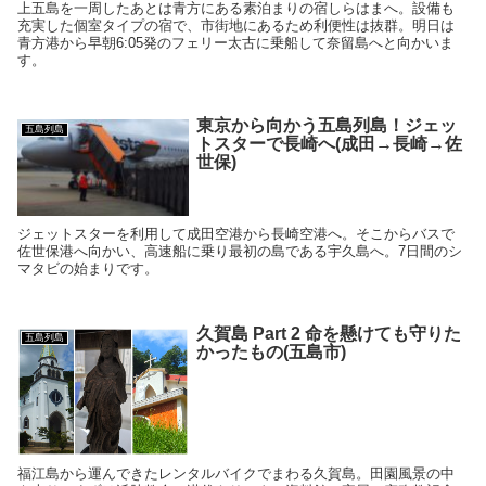
上五島を一周したあとは青方にある素泊まりの宿しらはまへ。設備も
充実した個室タイプの宿で、市街地にあるため利便性は抜群。明日は
青方港から早朝6:05発のフェリー太古に乗船して奈留島へと向かいま
す。
東京から向かう五島列島！ジェッ
五島列島
トスターで長崎へ(成田→長崎→佐
世保)
ジェットスターを利用して成田空港から長崎空港へ。そこからバスで
佐世保港へ向かい、高速船に乗り最初の島である宇久島へ。7日間のシ
マタビの始まりです。
久賀島 Part 2 命を懸けても守りた
五島列島
かったもの(五島市)
福江島から運んできたレンタルバイクでまわる久賀島。田園風景の中