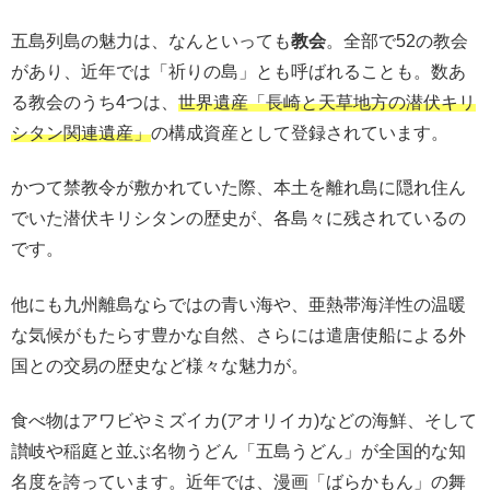
五島列島の魅力は、なんといっても
教会
。全部で52の教会
があり、近年では「祈りの島」とも呼ばれることも。数あ
る教会のうち4つは、
世界遺産「長崎と天草地方の潜伏キリ
シタン関連遺産」
の構成資産として登録されています。
かつて禁教令が敷かれていた際、本土を離れ島に隠れ住ん
でいた潜伏キリシタンの歴史が、各島々に残されているの
です。
他にも九州離島ならではの青い海や、亜熱帯海洋性の温暖
な気候がもたらす豊かな自然、さらには遣唐使船による外
国との交易の歴史など様々な魅力が。
食べ物はアワビやミズイカ(アオリイカ)などの海鮮、そして
讃岐や稲庭と並ぶ名物うどん「五島うどん」が全国的な知
名度を誇っています。近年では、漫画「ばらかもん」の舞