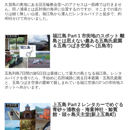
久賀島の奥地にある旧五輪教会堂へのアクセスは一筋縄では行きませ
ん。田ノ浦港とは反対側の海岸に位置するのですが、そこまでの道の
りは細く険しい山道。福江島から運んだレンタルバイクと徒歩で、約
40分かけて向かいました。
福江島 Part 1 市街地のスポット 離
五島列島
島とは思えない趣ある五島氏庭園
＆五島つばき空港へ (五島市)
五島列島7日間の旅5日目は最後にして最大の島となる福江島。レンタ
ルバイクを借りたら、手始めに石田城跡に残る日本庭園・五島氏庭園
と、五島つばき空港の愛称で親しまれている福江空港の2つの市街地ス
ポットへ向かいます。
上五島 Part 2 レンタカーでめぐる
五島列島
青砂ヶ浦教会・海童神社・鯨賓
館・頭ヶ島天主堂(新上五島町)