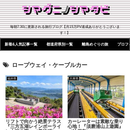
毎朝7:30に更新される旅行ブログ【月15万PV達成ありがとうございま
す！】
新着&人気記事一覧
都道府県別一覧
離島めぐりの旅
プロフ
ロープウェイ・ケーブルカー
福井県
兵庫県
リフトで向かう絶景テラス
カーレーターは素敵な乗り
『三方五湖レインボーライ
心地！『須磨浦山上遊園』