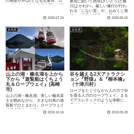
の墨龍や3代目となる五重塔、ロ
東塔に続いて西塔(さいとう)と横
ープウェイで向かう奥之院など見
川(よかわ)へ。厳しい修行が行わ
どころは豊富です。
れる「にない堂」や、おみくじ発
祥の「元三大師堂」を巡ります。
2020.07.24
2020.06.15
3エリア周った後は、ロープウェ
イ＆ケーブルカーを利用して京都
市内へ帰ります。
群馬県
奈良県
山上の湖・榛名湖を上から
谷を越える2大アトラクシ
下から『遊覧船はくちょう
ョン『野猿』＆『柳本橋』
丸＆ロープウェイ』(高崎
（十津川村）
市)
ロープをたぐりながら人の力で谷
を渡る人力のロープウェイ。まる
山上の湖・榛名湖。美しい榛名富
でアスレチックのような体験に、
士を眺めながら、大きな白鳥の遊
子どもはもちろん大人でもはしゃ
覧船でひとまわり。ロープウェイ
いでしまいます！近くの柳本橋も
で榛名富士の山頂へも向かいまし
2019.10.16
2019.05.28
合わせてどうぞ。
た。