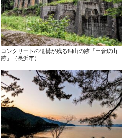
コンクリートの遺構が残る銅山の跡『土倉鉱山
跡』（長浜市）