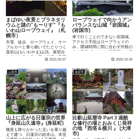
時間 歩行時間：約4時間（...
まばゆい夜景とプラネタリ
ロープウェイで向かうアン
ウムと謎の”もーりす”『も
バランスな山城『岩国城』
いわ山ロープウェイ』（札
(岩国市)
幌市）
車で行くことのできない岩国城、
アクセス手段はロープウェイの
市電、徒歩、ロープウェイ、ケー
み。開城時間に間に合わず外観の
ブルカーと乗り継いでたどりつく
みの見学でしたが、南蛮造りの特
藻岩山(もいわやま)山頂。展望台
徴的なルックスは非常に見ごたえ
からはキラキラと輝く札幌の夜景
2021.02.07
2020.10.26
があります。
を見ることができます。山頂には
レストランやカフェ、そしてプラ
ネタリウムも備えており、夜の観
山梨県
滋賀県
光スポットとしてもばっちりで
す。
山上に広がる日蓮宗の世界
比叡山延暦寺 Part 3 過酷
『身延山久遠寺』(身延町)
な修行の場とおみくじ発祥
の地『西塔＆横川 』 (大津
幾度も降りかかった災いを乗り越
市)
えて建つ、日蓮宗の総本山。本堂