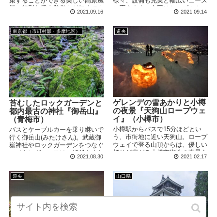
策することができる美しい高原風
様々、設備も充実と幅広いニーズ
景。特別な登山装備など無くても
に応えます。今回はケーブルカ
2021.09.16
2021.09.14
標高2,600ｍの高山地帯を散策で
ー、リフト、高尾山薬王院も楽し
きます。人気のスポットなので、
みつつ、山道も歩きたいという、
オンシーズンの混雑には要注意で
盛りだくさんのコースで登山して
東京都（市町村部・多摩地区）
道央
す！
きました。
ゲレンデの雪あかりと小樽
苔むしたロックガーデンと
の夜景『天狗山ロープウェ
都内最古の神社『御岳山』
イ』（小樽市）
（青梅市）
小樽駅からバスで15分ほどとい
バスとケーブルカーを乗り継いで
う、市街地に近い天狗山。ロープ
行く御岳山(みたけさん)。武蔵御
ウェイで登る山頂からは、優しい
嶽神社やロックガーデンをつなぐ
灯りが広がる小樽市街地の夜景を
ハイキングコースは、傾斜も少な
2021.08.30
2021.02.17
見渡すことができます。夜景・ゲ
く気軽に山歩きが楽しめます。8
レンデ・夜の海と3つそろった景
月に訪れると、可憐な花をつける
色が見れるのもポイントです。
レンゲショウマを見ることができ
道央
山口県
ます。 ■今回のコース 御岳駅→
ケーブルカー→レンゲショウマ群
生地→武蔵御嶽神社→七代の滝→
ロックガーデン→綾広の滝→長尾
平→ケーブルカー→御嶽駅 ■所要