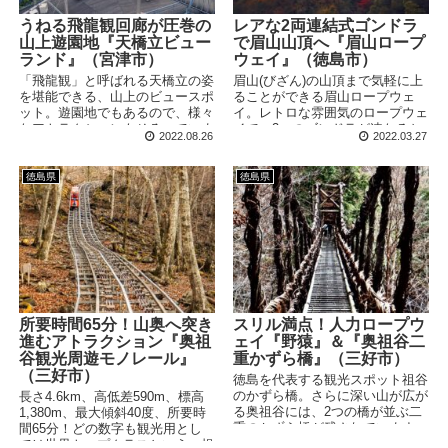
うねる飛龍観回廊が圧巻の
レアな2両連結式ゴンドラ
山上遊園地『天橋立ビュー
で眉山山頂へ『眉山ロープ
ランド』（宮津市）
ウェイ』（徳島市）
「飛龍観」と呼ばれる天橋立の姿
眉山(びざん)の山頂まで気軽に上
を堪能できる、山上のビュースポ
ることができる眉山ロープウェ
ット。遊園地でもあるので、様々
イ。レトロな雰囲気のロープウェ
なアトラクションもそろっていま
イで、2つのゴンドラが連なるち
2022.08.26
2022.03.27
す。空中をうねる展望デッキ「飛
ょっと珍しい形態となっていま
龍観回廊」は、唯一無二の存在感
す。山頂からは、新町川や吉野川
を放ちます。
が流れる徳島の街並みを一望でき
徳島県
徳島県
ます。
所要時間65分！山奥へ突き
スリル満点！人力ロープウ
進むアトラクション『奥祖
ェイ『野猿』＆『奥祖谷二
谷観光周遊モノレール』
重かずら橋』（三好市）
（三好市）
徳島を代表する観光スポット祖谷
のかずら橋。さらに深い山が広が
長さ4.6km、高低差590m、標高
る奥祖谷には、2つの橋が並ぶ二
1,380m、最大傾斜40度、所要時
重のかずら橋が残されています。
間65分！どの数字も観光用とし
すぐ隣には驚異の人力ロープウェ
ては世界トップクラスという、規