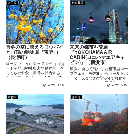
設されています。
てみました！
埼玉県
神奈川県
真冬の空に映えるロウバイ
未来の都市型交通
と山頂の動物園『宝登山』
『YOKOHAMA AIR
（長瀞町）
CABIN(ヨコハマエアキャ
ビン)』（横浜市）
ロープウェイに乗って宝登山山頂
へ！宝登山神社奥宮や動物園、そ
横浜に新しく誕生した都市型ロー
して冬の秩父・長瀞を代表するロ
プウェイ。桜木町からワールドポ
ウバイ園が見どころ。2月に訪問
ーターズまでわずか5分で移動す
したところ、澄んだ青空に黄色い
ることができます。横浜ランドマ
2023.01.19
2022.09.04
花が可憐に咲いていました。開花
ークタワーやコスモクロック21
シーズン中の土日祝日は大変混雑
をはじめとしたみなとみらいの街
しますので、時間には余裕を持っ
を見渡すことができるので、アト
京都府
徳島県
て訪問ください！
ラクションとしても魅力たっぷり
なロープウェイです。