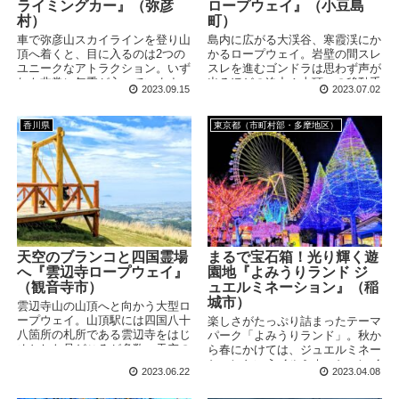
ライミングカー』（弥彦
ロープウェイ』（小豆島
村）
町）
車で弥彦山スカイラインを登り山
島内に広がる大渓谷、寒霞渓にか
頂へ着くと、目に入るのは2つの
かるロープウェイ。岩壁の間スレ
ユニークなアトラクション。いず
スレを進むゴンドラは思わず声が
れも非常に年季が入っています
出るほどの迫力！山頂への移動手
2023.09.15
2023.07.02
が、レトロな雰囲気が逆に新鮮で
段ではなく、乗車そのものを目的
す。合わせて山頂公園の先にある
としても満足できるスリル満点な
弥彦神社の奥の宮へも訪れまし
ロープウェイです。
香川県
東京都（市町村部・多摩地区）
た。
天空のブランコと四国霊場
まるで宝石箱！光り輝く遊
へ『雲辺寺ロープウェイ』
園地『よみうりランド ジ
（観音寺市）
ュエルミネーション』（稲
城市）
雲辺寺山の山頂へと向かう大型ロ
ープウェイ。山頂駅には四国八十
楽しさがたっぷり詰まったテーマ
八箇所の札所である雲辺寺をはじ
パーク「よみうりランド」。秋か
めとした見どころが多数。天空の
ら春にかけては、ジュエルミネー
ブランコやフォトフレームなどの
ションというイルミネーションイ
2023.06.22
2023.04.08
撮影スポットもたくさんあり、幅
ベントが開催されています。今回
広い客層が楽しめる山頂公園も併
はこちらを狙って夕方頃に訪問し