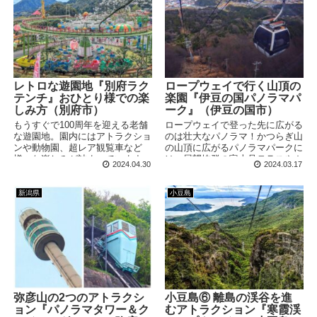
レトロな遊園地『別府ラク
ロープウェイで行く山頂の
テンチ』おひとり様での楽
楽園『伊豆の国パノラマパ
しみ方（別府市）
ーク』（伊豆の国市）
もうすぐで100周年を迎える老舗
ロープウェイで登った先に広がる
な遊園地。園内にはアトラクショ
のは壮大なパノラマ！かつらぎ山
ンや動物園、超レア観覧車など
の山頂に広がるパノラマパークに
様々な楽しみが詰まっています。
は、展望抜群の富士見テラスやカ
2024.04.30
2024.03.17
今回は大人ひとりで訪問となって
フェ、足湯などが並んでいます。
しまいましたが、果たして楽しめ
るでしょうか？
新潟県
小豆島
弥彦山の2つのアトラクシ
小豆島⑥ 離島の渓谷を進
ョン『パノラマタワー＆ク
むアトラクション『寒霞渓