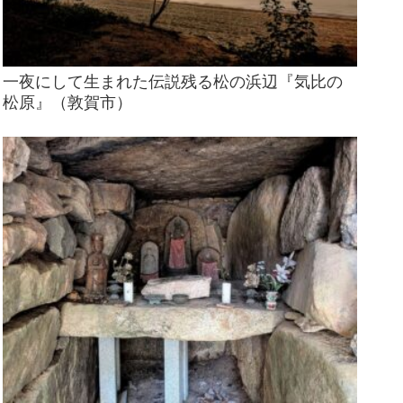
一夜にして生まれた伝説残る松の浜辺『気比の
松原』（敦賀市）