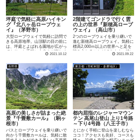
坪庭で気軽に高原ハイキン
2階建てゴンドラで行く雲
グ『北八ヶ岳ロープウェ
の上の世界『新穂高ロープ
イ』（茅野市）
ウェイ』（高山市）
大型ロープウェイで気軽に訪問で
2つのロープウェイを乗り継いで
きる高原地帯。山頂駅の目の前に
進む新穂高ロープウェイ。気軽に
は、坪庭とよばれる園地が広がっ
標高2,000ｍ以上の世界へと足を
ており、お手軽に山歩きが楽しめ
踏み入れることができます。特に
2021.10.12
2021.09.22
ます。難所はほとんどないので、
第2ロープウェイのゴンドラは、
高原植物や野鳥を観察しながらの
非常にレアな2階建て仕様。デザ
んびりと散策できます。
インもとってもかっこいです！
長野県
東京都（市町村部・多摩地区）
高原の美しさが詰まった絶
都内屈指のレジャーマウン
景『千畳敷カール』（駒ヶ
テン 高尾山登山 上り1号路
根市）
～下り4号路（八王子市）
バスとロープウェイを乗り継いで
とにかく手軽に登山を楽しむなら
向かう千畳敷カールは、気軽に散
ココ！アクセスも良好、コースも