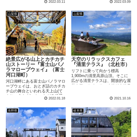
2022.03.11
2022.03.09
イ「野猿」も設置されており、併
格外のモノレールが徳島の山の中
せて体験できます！
に存在しています！ ※2022年2月
現在、休業中との情報あり。最新
山梨県
山梨県
情報はコチラにてご確認くださ
い。 訪問日：2018/11/23(金) ※
掲載内容および写真は訪問時のも
のです 桁外れなモノレール 二重
かずら橋、野猿、かかしの里...
絶景広がる山上とカチカチ
天空のリラックスカフェ
山ストーリー『富士山パノ
『清里テラス』（北杜市）
ラマロープウェイ』（富士
リフトに乗って向かう標高
河口湖町）
1,900mの清里高原山頂。そこに
広がる清里テラスは、開放的な屋
河口湖畔にある富士山パノラマロ
外カフェスペース。オリジナリテ
ープウェイは、おとぎ話のカチカ
ィあるスイーツやドリンク、そし
チ山の舞台といわれる天上山(て
てラグジュアリーなソファシート
んじょうやま)へとつながる絶景
2022.01.18
2021.10.16
と、写真映え要素がたっぷり詰ま
のロープウェイ。パノラマが広が
った話題性抜群なスポットです。
る山上には絶景やぐらやうさぎ神
社などの見どころも多く揃ってい
長野県
岐阜県
ます。