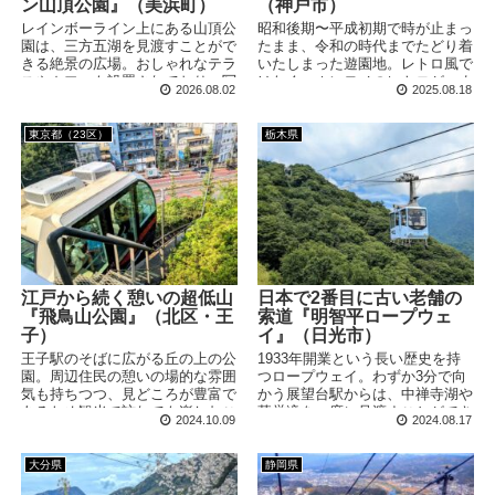
ン山頂公園』（美浜町）
（神戸市）
レインボーライン上にある山頂公
昭和後期〜平成初期で時が止まっ
園は、三方五湖を見渡すことがで
たまま、令和の時代までたどり着
きる絶景の広場。おしゃれなテラ
いたしまった遊園地。レトロ風で
スやカフェも設置されており、写
はなく、ホンモノのレトロがつま
2026.08.02
2025.08.18
真に映えるポイントがたくさんあ
った空間です。国内唯一となる
ります！
「カーレーター」は乗り心地最高
なアトラクションでした！ 訪問
東京都（23区）
栃木県
日：2025/6/27(金) ※掲載の写
真・情報は訪問時のものです 選
べる2つのチケット 神戸の中心部
から少し離れた須磨区にある須磨
浦山上遊園は、山の上に広がる遊
園地。「ロープウェイ」だ...
江戸から続く憩いの超低山
日本で2番目に古い老舗の
『飛鳥山公園』（北区・王
索道『明智平ロープウェ
子）
イ』（日光市）
王子駅のそばに広がる丘の上の公
1933年開業という長い歴史を持
園。周辺住民の憩いの場的な雰囲
つロープウェイ。わずか3分で向
気も持ちつつ、見どころが豊富で
かう展望台駅からは、中禅寺湖や
あるため観光で訪れても楽しむこ
華厳滝を一度に見渡すことができ
2024.10.09
2024.08.17
とができます。江戸時代や渋沢栄
ます。かつて運行していたケーブ
一に興味がある方にもおすすめな
ルカーの遺構もお見逃しなく！
スポットです。
大分県
静岡県