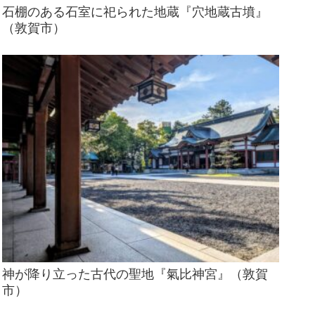
石棚のある石室に祀られた地蔵『穴地蔵古墳』
（敦賀市）
神が降り立った古代の聖地『氣比神宮』（敦賀
市）