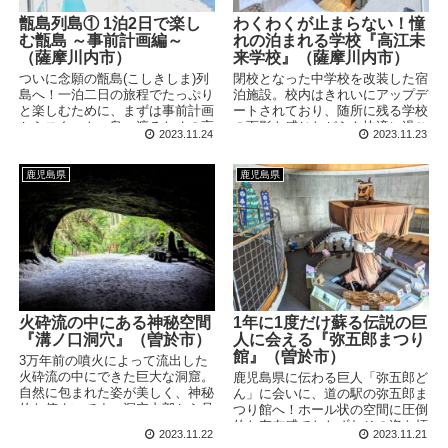
甑島列島① 1泊2日で楽し
わくわくが止まらない！憧
む甑島 ～事前計画編～
れの泊まれる学校『高江未
（薩摩川内市）
来学校』（薩摩川内市）
ついに念願の甑島(こしきしま)列
閉校となった中学校を改装した宿
島へ！一泊二日の旅程でたっぷり
泊施設。校内はきれいにアップデ
と楽しむために、まずは事前計画
ートされており、随所に残る学校
からスタート。島へ渡るための高
の面影を感じながらも快適に過ご
2023.11.24
2023.11.23
速船 or フェリー、島での宿泊場
すことができます。お値段もリー
所、そしてレンタカー。いろいろ
ズナブルなので、安宿が好きな方
と悩みながらプランニングしてい
にもおすすめです。
鹿児島県
鹿児島県
きます。
火砕流の中にある神秘空間
1年に1度だけ蘇る伝説の巨
『溝ノ口洞穴』（曽於市）
人に会える『弥五郎まつり
館』（曽於市）
3万年前の噴火によって流出した
火砕流の中にできた巨大な洞窟。
鹿児島県に伝わる巨人「弥五郎ど
自然に包まれた姿が美しく、神秘
ん」に会いに、道の駅の弥五郎ま
的な佇まいです。洞穴内部から見
つり館へ！ホール状の空間に圧倒
た外の景色が特に印象的で、近年
的な存在感でたたずむその姿を拝
2023.11.22
2023.11.21
ではパワースポットとしても人気
むことができます。この巨人、い