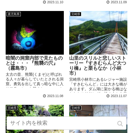
2023.11.10
2023.11.09
んなファンタジックな世界にまぎ
屋久島や桜島、さらにはトカラ列
れ込んだ西郷どんを見つけてしま
島など、薩南諸島めぐりする際の
いました・・・！ 訪問日：
前泊におおすすめです。
鹿児島県
宮崎県
2018/5/14(月) ※掲載の写真・情
報は訪問時のものです おとぎ話
のミュージアム かごしま近代文
学館とともに、1998年にオープ
ンしたかごしまメルヘン館...
暗闇の洞窟内部で見たもの
山里のスリルと悲しいスト
とは・・・『熊襲の穴』
ーリー『すきむらんど大つ
（霧島市）
り橋』と栗もなか（小林
市）
太古の昔、熊襲(くまそ)と呼ばれ
る人々が暮らしていたとされる洞
宮崎県小林市にあるレジャー施設
窟。勇気を出して真っ暗な中に入
「すきむらんど」には大きな橋が
りフラッシュを焚くと・・・・と
あります。ダム湖に架かる橋はな
にかくショッキングな光景が待ち
かなかスリリング。橋の上から見
2023.11.08
2023.11.07
受けています。
える須木の滝には悲しいお話が伝
わっておりました。
宮崎県
宮崎県