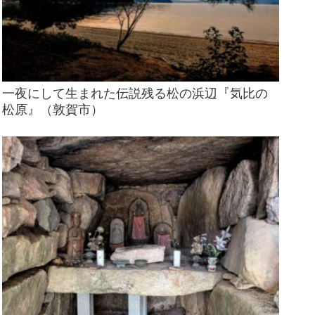
一夜にして生まれた伝説残る松の浜辺『気比の
松原』（敦賀市）