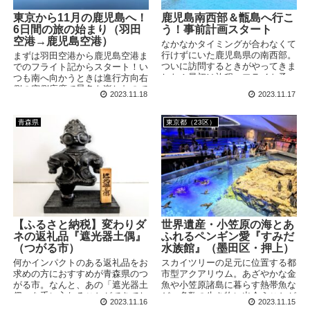
東京から11月の鹿児島へ！
鹿児島南西部＆甑島へ行こ
6日間の旅の始まり（羽田
う！事前計画スタート
空港→鹿児島空港）
なかなかタイミングが合わなくて
行けずにいた鹿児島県の南西部。
まずは羽田空港から鹿児島空港ま
ついに訪問するときがやってきま
でのフライト記からスタート！い
した！最初は旅程、フライト予
つも南へ向かうときは進行方向右
約、宿泊予約などの事前計画につ
側の窓側座席で景色を楽しむので
2023.11.18
2023.11.17
いて。わくわくしながら下調べし
すが、今回はあえて左側をチョイ
つつ予約していきます！
ス。それにはもちろん、鹿児島空
港行きならではの理由がありま
青森県
東京都（23区）
す！
【ふるさと納税】変わりダ
世界遺産・小笠原の海とあ
ネの返礼品『遮光器土偶』
ふれるペンギン愛『すみだ
（つがる市）
水族館』（墨田区・押上）
何かインパクトのある返礼品をお
スカイツリーの足元に位置する都
求めの方におすすめが青森県のつ
市型アクアリウム。あざやかな金
がる市。なんと、あの「遮光器土
魚や小笠原諸島に暮らす熱帯魚な
偶」を手に入れることができてし
ど、多数の生き物に出会うことが
2023.11.16
2023.11.15
まいます。自宅に立てれば、一気
できます。たくさんのペンギンも