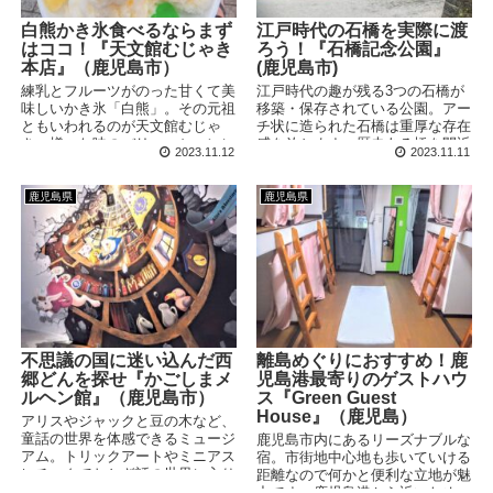
白熊かき氷食べるならまず
江戸時代の石橋を実際に渡
はココ！『天文館むじゃき
ろう！『石橋記念公園』
本店』（鹿児島市）
(鹿児島市)
練乳とフルーツがのった甘くて美
江戸時代の趣が残る3つの石橋が
味しいかき氷「白熊」。その元祖
移築・保存されている公園。アー
ともいわれるのが天文館むじゃ
チ状に造られた石橋は重厚な存在
き。様々な味のバリエーションに
感を放ちます。歴史ある橋を間近
2023.11.12
2023.11.11
加えてお手軽な「ハンディ白熊」
で見たり、ふれたり、橋上を渡っ
もあるので、気軽に名物の味を楽
てみたりと、自由に楽しむことが
しむことができます。
できるスポットです。
鹿児島県
鹿児島県
不思議の国に迷い込んだ西
離島めぐりにおすすめ！鹿
郷どんを探せ『かごしまメ
児島港最寄りのゲストハウ
ルヘン館』（鹿児島市）
ス『Green Guest
House』（鹿児島）
アリスやジャックと豆の木など、
童話の世界を体感できるミュージ
鹿児島市内にあるリーズナブルな
アム。トリックアートやミニアス
宿。市街地中心地も歩いていける
レチックでおとぎ話の世界に入り
距離なので何かと便利な立地が魅
込んだような気分になれます。そ
力です。鹿児島港から近いため、