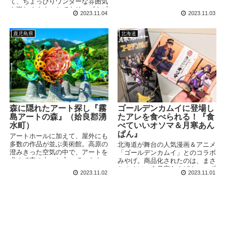
な雰囲気の中で参拝した後は、レ
て、ちょっぴりワンダーな雰囲気
アメニューの郷土寿司を楽しみま
も楽しめます。とてもリーズナブ
2023.11.04
2023.11.03
した。
ルに宿泊できるので、節約旅して
る人にもおすすめです。
鹿児島県
北海道
森に隠れたアート探し『霧
ゴールデンカムイに登場し
島アートの森』（姶良郡湧
たアレを食べられる！『食
水町）
べていいオソマ＆月寒あん
ぱん』
アートホールに加えて、屋外にも
多数の作品が並ぶ美術館。高原の
北海道が舞台の人気漫画＆アニメ
澄みきった空気の中で、アートを
「ゴールデンカムイ」とのコラボ
求めて森の中へと入っていきま
みやげ。商品化されたのは、まさ
す。自然に溶け込む作品探しのは
かのオソマ＆月寒あんぱん。いず
2023.11.02
2023.11.01
じまりです！
れも劇中ではかなり重要なメニュ
ー。原作ファンはもちろん、知っ
ている人にお土産として買って行
けば大喜びしてもらえるはずで
す。 訪問日：2023/10/1(日) ※掲
載の写真・情報は訪問時のもので
す 人気のゴールデンカムイ商品