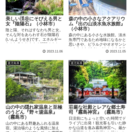
美しい渓谷にそびえる男と
森の中の小さなアクアリウ
女『陰陽石』（小林市）
ム『出の山淡水魚水族館』
（小林市）
陰と陽、それはすなわち男と女。
そんな対をあらわす石が陰陽石
森の中にある小さな水族館。淡水
(いんようせき)です。エネルギー
魚専門であるため地味になるかと
あふれるおじさんの解説のもと、
思いきや、ピラルクやオオサンシ
自然の作り出した神秘の宝を見に
ョウウオなどインパクトのある生
2023.11.06
2023.11.05
行きましょう！
き物も展示されています。屋外で
は大量のチョウザメも見ることが
できます。
鹿児島県
鹿児島県
山の中の隠れ家温泉と至極
荘厳な社殿とレアな郷土寿
のうどん『野々湯温泉』
司『霧島神宮』（霧島市）
（霧島市）
日没前にちょっと空いた時間でド
ライブに出発！観光客も引いた静
山の中にある野趣あふれる温泉
かな山道を進み霧島神宮へ。厳か
宿。湯治場のような風情に加え