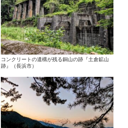
コンクリートの遺構が残る銅山の跡『土倉鉱山
跡』（長浜市）