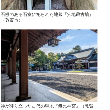
石棚のある石室に祀られた地蔵『穴地蔵古墳』
（敦賀市）
神が降り立った古代の聖地『氣比神宮』（敦賀