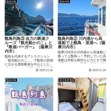
をめぐりました。トンボロって何
甑島列島
甑島列島
でしょうか・・・？
甑島列島③ 迫力の断崖ク
甑島列島② 川内港から高
ルーズ『観光船かのこ』と
速船で上甑島・里港へ（薩
『断崖バーガー』（薩摩川
摩川内市）
内市）
薩摩川内市の川内港から高速船に
乗って上甑島へ！予約していた高
甑島を代表するアトラクション
速船は外観も船内もピカピカで胸
「観光船かのこ」。下甑島の西側
が高まります。里港を目指して約
に広がる鹿島断崖を中心とした、
50分の船旅のはじまりです。
ダイナミックな地形を海上から見
2023.11.26
2023.11.25
ることができます。乗船場となる
コシキテラスで食べられる名物グ
ルメ「断崖バーガー」もご紹介し
甑島列島
鹿児島県
ております。