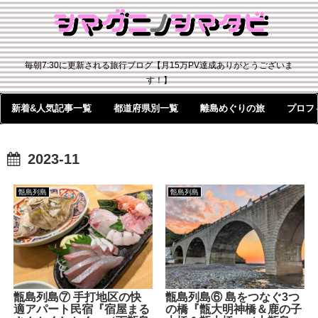
毎朝7:30に更新される旅行ブログ【月15万PV達成ありがとうございま
す！】
新着&人気記事一覧
都道府県別一覧
離島めぐりの旅
プロフ
2023-11
甑島列島
甑島列島
甑島列島⑦ 手打地区の快
甑島列島⑥ 島をつなぐ3つ
適アパート民宿『宿屋まる
の橋『甑大明神橋＆鹿の子