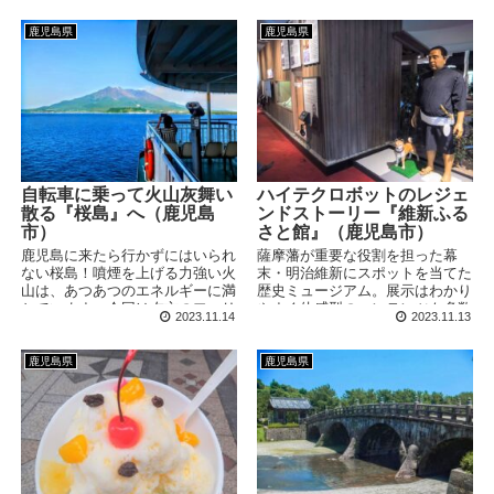
に古代ロマンが広がります。
飼育されており、もれなく全てに
名前が付いています！気になる推
鹿児島県
鹿児島県
しペンギン探しもおすすめです。
自転車に乗って火山灰舞い
ハイテクロボットのレジェ
散る『桜島』へ（鹿児島
ンドストーリー『維新ふる
市）
さと館』（鹿児島市）
鹿児島に来たら行かずにはいられ
薩摩藩が重要な役割を担った幕
ない桜島！噴煙を上げる力強い火
末・明治維新にスポットを当てた
山は、あつあつのエネルギーに満
歴史ミュージアム。展示はわかり
ちています。今回は夕方のフェリ
やすく体感型のコンテンツも多数
2023.11.14
2023.11.13
ーに自転車を乗せて、ちょっとだ
あるため、知識がなくても楽しめ
けサイクリングしてきました。
ます。ロボット志士たちが繰り広
げるドラマは迫力満点で一気に幕
鹿児島県
鹿児島県
末の世界へ引き込まれます！