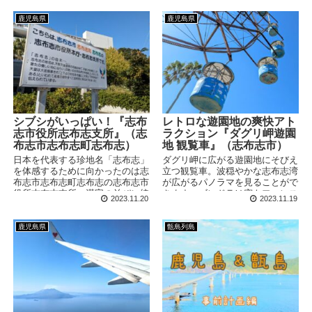
を集めています。
ったい何者なのでしょうか。
鹿児島県
鹿児島県
シブシがいっぱい！『志布
レトロな遊園地の爽快アト
志市役所志布志支所』（志
ラクション『ダグリ岬遊園
布志市志布志町志布志）
地 観覧車』（志布志市）
日本を代表する珍地名「志布志」
ダグリ岬に広がる遊園地にそびえ
を体感するために向かったのは志
立つ観覧車。波穏やかな志布志湾
布志市志布志町志布志の志布志市
が広がるパノラマを見ることがで
役所志布志支所。漢字の並びに統
きます。ゴンドラは窓もフェンス
2023.11.20
2023.11.19
一感があり過ぎて、慣れない人は
も無い吹き抜けタイプ。吹き抜け
一発でゲシュタルト崩壊しそうに
る海風をダイレクトに感じること
なります。そんな志(こころざし)
ができる開放感なアトラクション
鹿児島県
甑島列島
にあふれる地名を、少しだけ分析
です。
してみました。