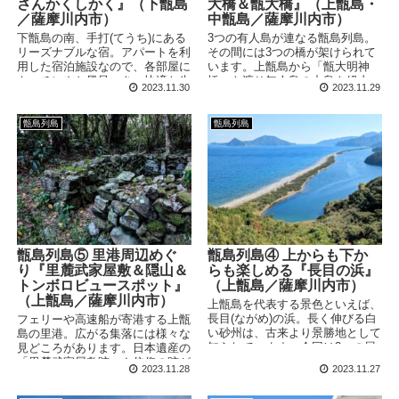
さんかくしかく』（下甑島
大橋＆甑大橋』（上甑島・
／薩摩川内市）
中甑島／薩摩川内市）
下甑島の南、手打(てうち)にある
3つの有人島が連なる甑島列島。
リーズナブルな宿。アパートを利
その間には3つの橋が架けられて
用した宿泊施設なので、各部屋に
います。上甑島から「甑大明神
キッチンやお風呂つき。快適な生
橋」を渡り無人島の中島を経由、
2023.11.30
2023.11.29
活を送ることができます。新鮮な
「鹿の子大橋」を渡り中甑島、さ
海の幸を使った豪華な夕食も魅力
らに2020年完成の「甑大橋」を
です。
渡って下甑島へ。車で島巡りしな
甑島列島
甑島列島
がら本日の宿へと向かいます。
甑島列島⑤ 里港周辺めぐ
甑島列島④ 上からも下か
り『里麓武家屋敷＆隠山＆
らも楽しめる『長目の浜』
トンボロビュースポット』
（上甑島／薩摩川内市）
（上甑島／薩摩川内市）
上甑島を代表する景色といえば、
長目(ながめ)の浜。長く伸びる白
フェリーや高速船が寄港する上甑
い砂州は、古来より景勝地として
島の里港。広がる集落には様々な
知られています。今回は3つの展
見どころがあります。日本遺産の
望台をめぐり、さらに実際に浜を
「里麓武家屋敷跡」や信仰の跡が
2023.11.28
2023.11.27
歩いてみました。
残る「隠山」、さらに「トンボ
ロ」を体感できるビュースポット