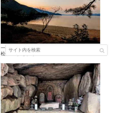
一夜にして生まれた伝説残る松の浜辺『気比の
松原』（敦賀市）