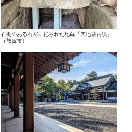
石棚のある石室に祀られた地蔵『穴地蔵古墳』
（敦賀市）