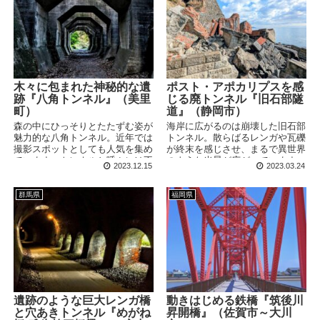
木々に包まれた神秘的な遺
ポスト・アポカリプスを感
跡『八角トンネル』（美里
じる廃トンネル『旧石部隧
町）
道』（静岡市）
森の中にひっそりとたたずむ姿が
海岸に広がるのは崩壊した旧石部
魅力的な八角トンネル。近年では
トンネル。散らばるレンガや瓦礫
撮影スポットとしても人気を集め
が終末を感じさせ、まるで異世界
ています。トンネルと呼ぶには不
のような光景が広がっています。
2023.12.15
2023.03.24
思議なカタチをしたこの遺構、い
アクセス難易度もそれほど高くな
ったい何のために設置されたので
く、比較的気軽に見に行くことが
しょうか。 訪問日：
できる廃隧道です。
群馬県
福岡県
2023/11/5(日) ※掲載の写真・情
報は訪問時のものです 美里町の
人気スポット 以前、総数3,333段
という日本一の石段を上るために
訪れたことのある熊本県の下益城
郡(しもましきぐん)美里町...
遺跡のような巨大レンガ橋
動きはじめる鉄橋『筑後川
と穴あきトンネル『めがね
昇開橋』（佐賀市～大川