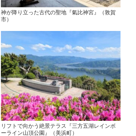
神が降り立った古代の聖地『氣比神宮』（敦賀
市）
リフトで向かう絶景テラス『三方五湖レインボ
ーライン山頂公園』（美浜町）