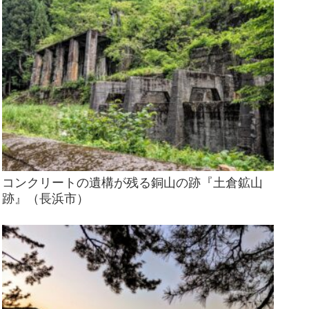
コンクリートの遺構が残る銅山の跡『土倉鉱山
跡』（長浜市）