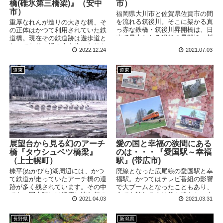
橋(碓氷第三橋梁)』（安中
市）
市）
福岡県大川市と佐賀県佐賀市の間
を流れる筑後川。そこに架かる真
重厚なれんが造りの大きな橋、そ
っ赤な鉄橋・筑後川昇開橋は、日
の正体はかつて利用されていた鉄
本で最古となる現役の昇開橋。川
道橋。現在その鉄道跡は遊歩道と
を通る船のため、橋の中央付近が
なっており、橋の上を歩いたりト
2022.12.24
2021.07.03
ぐぐぐっと持ち上がります！巨大
ンネルを散策したりとちょっとし
な鉄橋が動く姿は迫力満点です！
た冒険が楽しめます。めがね橋か
ら続く6号トンネル、通称「穴あ
道東
道東
きトンネル」は必見です！
展望台から見る幻のアーチ
愛の国と幸福の狭間にある
橋『タウシュベツ橋梁』
のは・・・『愛国駅～幸福
（上士幌町）
駅』(帯広市)
糠平(ぬかびら)湖周辺には、かつ
廃線となった広尾線の愛国駅と幸
て鉄道が走っていたアーチ橋の遺
福駅。かつてはテレビ番組の影響
跡が多く残されています。その中
で大ブームとなったこともあり、
でも、冠水時には湖底に沈む幻の
今でも訪れる人は後を絶たない人
2021.04.03
2021.03.31
橋「タウシュベツ橋」は古代遺跡
気観光スポットです。さて、そん
のようなビジュアルで密かに人気
な2駅の間にもう1つ駅があった
を集めています。個人で近づくの
のをご存知でしょうか？
長野県
新潟県