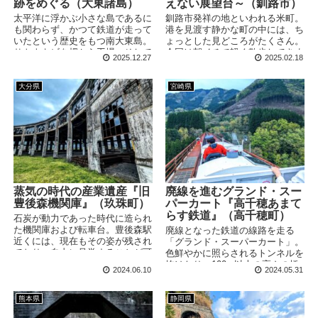
跡をめぐる（大東諸島）
えない展望台～（釧路市）
太平洋に浮かぶ小さな島であるに
釧路市発祥の地といわれる米町。
も関わらず、かつて鉄道が走って
港を見渡す静かな町の中には、ち
いたという歴史をもつ南大東島。
ょっとした見どころがたくさん。
サトウキビを畑から工場、そして
今回は朝イチで軽く散歩してきま
2025.12.27
2025.02.18
港へと運搬するために敷かれた多
した！
数のレール。今もその一部が残さ
れており、往時の面影をほんのわ
大分県
宮崎県
ずかだけ感じることができます。
蒸気の時代の産業遺産『旧
廃線を進むグランド・スー
豊後森機関庫』（玖珠町）
パーカート『高千穂あまて
らす鉄道』（高千穂町）
石炭が動力であった時代に造られ
た機関庫および転車台。豊後森駅
廃線となった鉄道の線路を走る
近くには、現在もその姿が残され
「グランド・スーパーカート」。
ており、自由に見学することが可
色鮮やかに照らされるトンネルを
能。退廃的な姿とともに、その歴
抜けたり、100m以上の高さの橋
2024.06.10
2024.05.31
史を現代に伝えています。
梁を進んだりと、どきどきわくわ
くなアトラクションです。
熊本県
静岡県