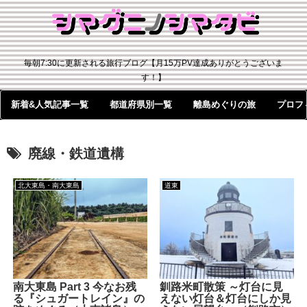
毎朝7:30に更新される旅行ブログ【月15万PV達成ありがとうございま
す！】
新着&人気記事一覧
都道府県別一覧
離島めぐりの旅
プロフ
廃線・鉄道遺構
北大東島・南大東島
道東
南大東島 Part 3 今なお残
釧路米町散策 ～灯台に見
る『シュガートレイン』の
えない灯台＆灯台にしか見