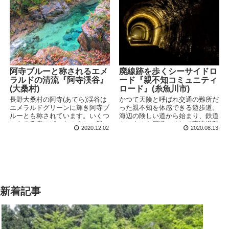
はちょっとハードルが高いため、
展望台から眺めることにしまし
た。
阿寺ブルーと称されるエメ
廃線跡を歩くシーサイドロ
ラルドの清流『阿寺渓谷』
ード『親不知コミュニティ
(大桑村)
ロード』(糸魚川市)
長野大桑村の阿寺(あてら)渓谷は
かつて天険と呼ばれ交通の難所だ
エメラルドグリーンに輝き阿寺ブ
った親不知を体感できる遊歩道。
ルーとも称されています。いくつ
海辺の険しい道から始まり、鉄道
かある鑑賞スポットのうち、熊ヶ
トンネルや国道、そして高速道路
2020.12.02
2020.08.13
淵、狐ヶ淵など動物の名前が付い
と道が発達していく様子を実感出
ている場所を狙ってめぐってみま
来ます。暗いレンガトンネルはち
した。
ょっとしたスリル体験。
新着記事