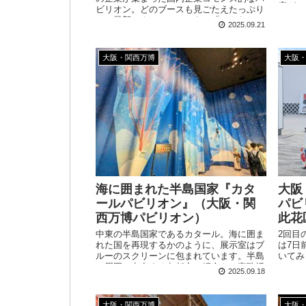
広がっ
ビリオン。どのブースも見ごたえたっぷり
ですが
で、最新テクノロジーのもと「こんなこと
2025.09.21
か。
ができるようになるんだ！」といった未来
を見ることができます！
大阪・関西万博
大阪
海に囲まれた半島国家『カタ
大阪
ールパビリオン』（大阪・関
パビ
西万博パビリオン）
此花
中東の半島国家であるカタール。海に囲ま
2回目
れた国を再現するかのように、展示室はブ
は7日
ルーのスクリーンに包まれています。半島
いてみ
の周囲に点在する各都市の紹介や、真珠採
しつつ
2025.09.18
取の伝統など、国の紹介をメインとしたパ
へと向
ビリオンです。
大阪・関西万博
大阪