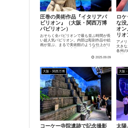
圧巻の美術作品『イタリアパ
ロケ
ビリオン』（大阪・関西万博
な没
パビリオン）
オン
リオ
おそらく全パビリオンで最も並ぶ時間が長
い超人気パビリオン。内部は彫刻作品や絵
アメリ
画が並ぶ、まるで美術館のような仕上がり
大きな
となっています。古代ローマの彫刻やダ・
各州の
ヴィンチ直筆のスケッチなど、他ではなか
の打ち
2025.09.09
なか見られない貴重な展示品がたっぷりと
も高く
詰まっています！
大阪・関西万博
大阪
コーケー寺院遺跡で記念撮影
太陽