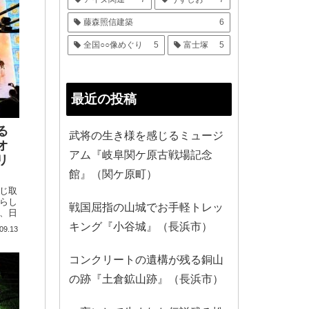
大
ンは
藤森照信建築
6
全国○○像めぐり
5
富士塚
5
最近の投稿
る
武将の生き様を感じるミュージ
オ
アム『岐阜関ケ原古戦場記念
リ
館』（関ケ原町）
じ取
らし
戦国屈指の山城でお手軽トレッ
、日
。ア
キング『小谷城』（長浜市）
09.13
で
コンクリートの遺構が残る銅山
の跡『土倉鉱山跡』（長浜市）