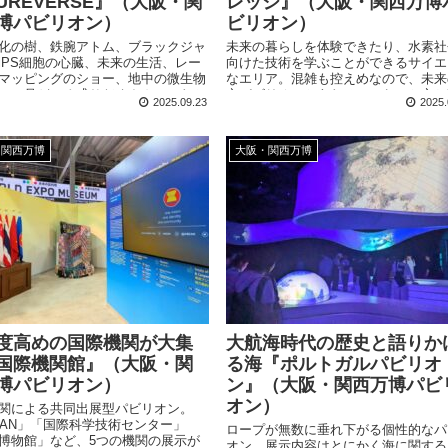
TUREVERSE』（大阪・関
レッジ』（大阪・関西万博
博パビリオン）
ビリオン）
化の樹、鉄腕アトム、ブラックジャ
未来の暮らしを体験できたり、水素社
iPS細胞の心臓、未来の生活、レー
向けた技術を学ぶことができるサイエ
マッピングのショー、地中の微生物
なエリア。混雑も控えめなので、未来
⋯。見どころ盛りだくさんで、わか
市パビリオンとあわせてふらっと立ち
2025.09.23
2025.
く未来の世界を感じ取ることができ
のにおすすめなエリアです。
実のパビリオンです！
・関西万博
大阪・関西万博
度高めの国際機関が大集
大航海時代の歴史と語りか
国際機関館』（大阪・関
る海『ポルトガルパビリオ
博パビリオン）
ン』（大阪・関西万博パビ
オン）
関による共同出展型パビリオン。
EAN」「国際科学技術センター」
ロープが無数に垂れ下がる個性的なパ
博物館」など、5つの機関の展示が
オン。展示内容はとにかく海に関する