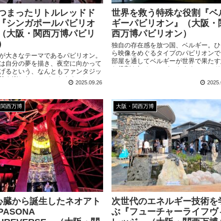
つまったリトルレッドド
世界を救う特殊な役割『ベ
『シンガポールパビリオ
ギーパビリオン』（大阪・
（大阪・関西万博パビリ
西万博パビリオン）
）
独自の存在感を放つ国、ベルギー。ひ
ら映像をめぐるタイプのパビリオンで
が大きなテーマであるパビリオン。
部屋を通してベルギーが世界で果たす
は自分の夢を描き、夜空に向かって
な役割を知ることができます。フード
げるという、なんともファンタジッ
ックで販売しているリエージュワッフ
験を楽しむことができます。ほっこ
2025.09.26
2025.
超絶品でした！
気持ちになれるパビリオンです！
・関西万博
大阪・関西万博
S心臓から誕生したネオアト
次世代のエネルギー技術を
PASONA
ぶ『フューチャーライフヴ