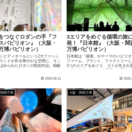
をつなぐロダンの手『フ
3エリアをめぐる循環の旅
スパビリオン』（大阪・
発！『日本館』（大阪・関
万博パビリオン）
万博パビリオン）
ンとディオールという2大ファッシ
日本館は「循環」がテーマのパビリオ
ランドが作る華やかな空間に、そこ
ファーム、プラント、ファクトリーと
ばめられたロダンの彫刻作品。樹齢
3つのエリアをめぐり、ゴミが生まれ
0年のオリーブやワインのモニュメント
る姿を体感できます。展示の一貫性が
どこを切り取ってもフランスの美的
に高く、洗練された空間は見応え抜群
2025.09.11
2025.
が詰まったパビリオンです！
かりやすく楽しめる仕掛けがたくさん
込まれています。
・関西万博
大阪・関西万博