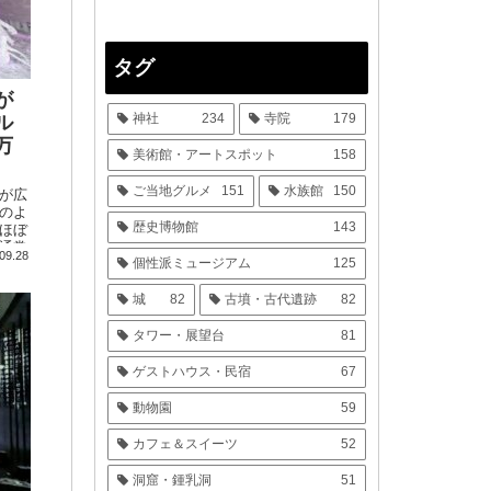
タグ
が
神社
234
寺院
179
ル
万
美術館・アートスポット
158
ご当地グルメ
151
水族館
150
が広
のよ
歴史博物館
143
ほぼ
通常
09.28
個性派ミュージアム
125
はい
城
82
古墳・古代遺跡
82
タワー・展望台
81
ゲストハウス・民宿
67
動物園
59
カフェ＆スイーツ
52
洞窟・鍾乳洞
51