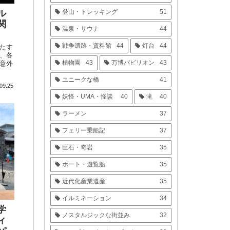
登山・トレッキング
51
ル
関
温泉・サウナ
44
戦争遺跡・資料館
44
灯台
44
たす
、各
植物園
43
万博パビリオン
43
意外
トラ
ユニークな橋
41
ルは
09.25
妖怪・UMA・怪談
40
滝
40
ラーメン
37
フェリー乗船記
37
巨石・奇岩
35
ボート・遊覧船
35
近代化産業遺産
35
イルミネーション
34
学
ノスタルジックな街並み
32
ィ