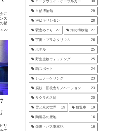
パ
ロープウェイ・ケーブルカー
30
自然博物館
29
会に
ンス
潜伏キリシタン
28
の都
寄る
09.22
駅舎めぐり
27
海の博物館
27
宇宙・プラネタリウム
26
ホテル
25
野生生物ウォッチング
25
猫スポット
24
シュノーケリング
23
廃校・旧校舎リノベーション
23
サクラの名所
20
け
雪と氷の世界
19
観覧車
19
リ
陶磁器の産地
16
ビリ
鉄道・バス乗車記
16
もの