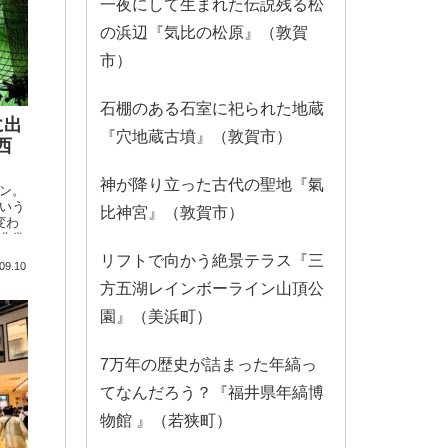
一夜にして生まれた伝説残る松
の浜辺『気比の松原』（敦賀
市）
石棚のある石室に祀られた地蔵
に出
『穴地蔵古墳』（敦賀市）
西
神が降り立った古代の聖地『氣
ン。
いう
比神宮』（敦賀市）
変わ
非常
！わ
リフトで向かう絶景テラス『三
09.10
盛り
方五湖レインボーライン山頂公
園』（美浜町）
7万年の歴史が詰まった年縞っ
てなんだろう？『福井県年縞博
物館 』（若狭町）