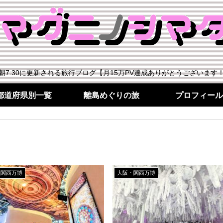
朝7:30に更新される旅行ブログ【月15万PV達成ありがとうございます
都道府県別一覧
離島めぐりの旅
プロフィール
・関西万博
大阪・関西万博