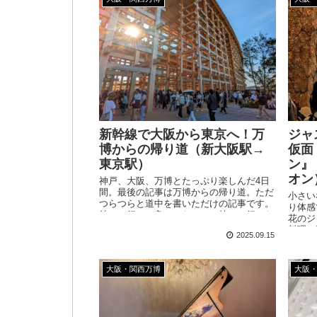
新幹線で大阪から東京へ！万
ジャ
博からの帰り道（新大阪駅→
仮面
東京駅）
ン』
オン
神戸、大阪、万博とたっぷり楽しんだ4日
間。最後の記事は万博からの帰り道。ただ
小さい
つらつらと道中を書いただけの記事です。
り体感
持って行って良かったモノ、持って行った
花のジ
けどほとんど出番が無かったモノも書き出
料理と
2025.09.15
してみました！
識を感
大阪・関西万博
大阪