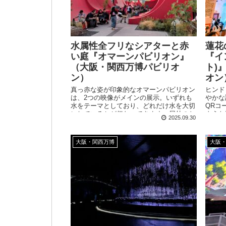
水属性全フリなシアターと赤
蓮花
い庭『オマーンパビリオン』
『イ
（大阪・関西万博パビリオ
ト)
ン）
オン
真っ赤な姿が印象的なオマーンパビリオン
ヒンド
は、2つの映像がメインの展示。いずれも
やかな
水をテーマとしており、どれだけ水を大切
QRコ
にしているかが伝わってきます。屋外のお
ような
2025.09.30
庭は、よく見ると様々な見どころがあるの
たよう
で素通り要注意です！
です！
大阪・関西万博
大阪