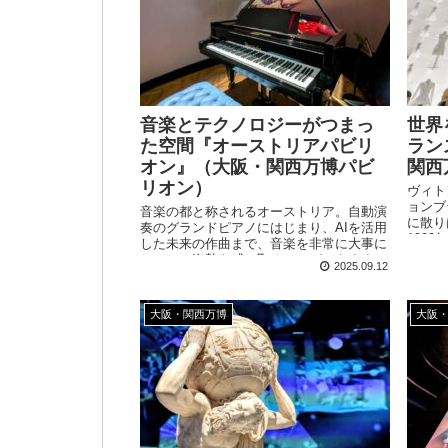
音楽とテクノロジーがつまっ
世界
た空間『オーストリアパビリ
ラン
オン』（大阪・関西万博パビ
関西
リオン）
ヴィト
ョンブ
音楽の都と称されるオーストリア。自動演
に散り
奏のグランドピアノにはじまり、AIを活用
100
した未来の作曲まで、音楽を非常に大事に
など、
している姿勢を感じ取ることができます。
2025.09.12
センス
実はHydeファン必見なパビリオンです。
大阪・関西万博
大阪