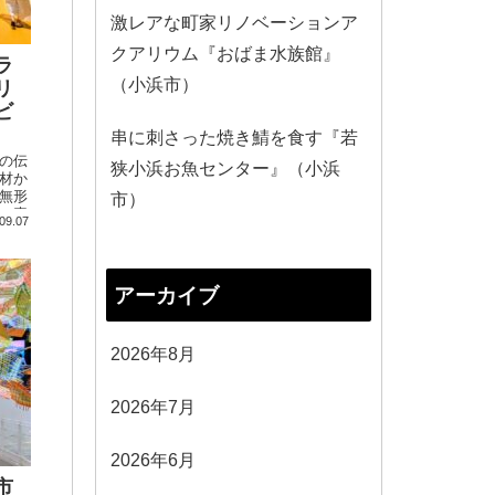
激レアな町家リノベーションア
クアリウム『おばま水族館』
ラ
（小浜市）
リ
ビ
串に刺さった焼き鯖を食す『若
の伝
狭小浜お魚センター』（小浜
材か
無形
市）
、素
09.07
こと
アーカイブ
2026年8月
2026年7月
2026年6月
市