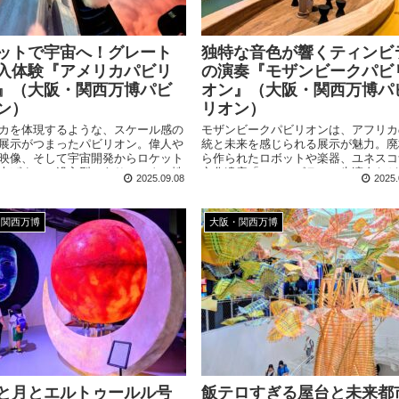
ットで宇宙へ！グレート
独特な音色が響くティンビ
入体験『アメリカパビリ
の演奏『モザンビークパビ
』（大阪・関西万博パビ
オン』（大阪・関西万博パ
ン）
リオン）
カを体現するような、スケール感の
モザンビークパビリオンは、アフリカ
展示がつまったパビリオン。偉人や
統と未来を感じられる展示が魅力。廃
映像、そして宇宙開発からロケット
ら作られたロボットや楽器、ユネスコ
上げまで、没入型でありエンタメ性
文化遺産「ティンビラ」の生演奏など
2025.09.08
2025.
満足度の高いパビリオンです！
朴さと創造性が光ります。空いている
が多く、気軽に立ち寄れる穴場です！
・関西万博
大阪・関西万博
と月とエルトゥールル号
飯テロすぎる屋台と未来都