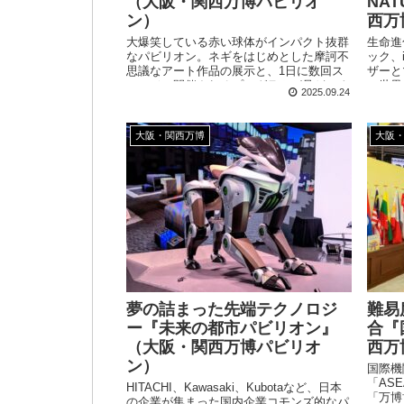
（大阪・関西万博パビリオ
NA
ン）
西万
大爆笑している赤い球体がインパクト抜群
生命進
なパビリオン。ネギをはじめとした摩訶不
ック、
思議なアート作品の展示と、1日に数回ス
ザーと
テージで開催されるプログラムが見どころ
の世界
2025.09.24
です。夜に開催されるカラオケ盆踊りは、
りやす
よく分からないけど盛り上がります！
る大充
大阪・関西万博
大阪
夢の詰まった先端テクノロジ
難易
ー『未来の都市パビリオン』
合『
（大阪・関西万博パビリオ
西万
ン）
国際機
「AS
HITACHI、Kawasaki、Kubotaなど、日本
「万博
の企業が集まった国内企業コモンズ的なパ