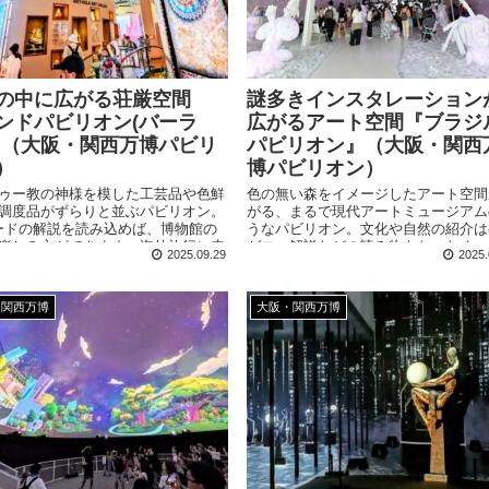
の中に広がる荘厳空間
謎多きインスタレーション
ンドパビリオン(バーラ
広がるアート空間『ブラジ
』（大阪・関西万博パビリ
パビリオン』（大阪・関西
）
博パビリオン）
ゥー教の神様を模した工芸品や色鮮
色の無い森をイメージしたアート空間
調度品がずらりと並ぶパビリオン。
がる、まるで現代アートミュージアム
ードの解説を読み込めば、博物館の
うなパビリオン。文化や自然の紹介は
楽しみ方ができます。海外旅行に来
ゼロ、解説などの読み物もないため、
2025.09.29
2025.
な気持ちになれるショップも面白い
のパビリオンとは異なり「受け身」で
られないスペースです。
・関西万博
大阪・関西万博