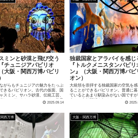
6/28(土)～6/30(月)の3日間で訪問した
阪・関西万博。行きたかったパビリオ
たっぷり回れて大満足だったの...
スミンと砂漠と飛び交う
独裁国家とアラバイを感じ
『チュニジアパビリオ
『トルクメニスタンパビリ
（大阪・関西万博パビリ
ン』（大阪・関西万博パビ
）
オン）
ながらもチュニジアの魅力をたっぷ
大統領を崇拝する独裁国家の空気を感
できるパビリオン。古代の仮面、国
ることができるパビリオン。普通に暮
ャスミン、サハラ砂漠、伝統工芸、
ているとあまり馴染みがない国ですが
楽しみがたくさん。しっかりと美意
本との友好関係も知ることができます
2025.09.14
2025.
じる展示方法や装飾も見事です。
ハルテケ馬とアラバイを見れば良いの
す！
・関西万博
大阪・関西万博