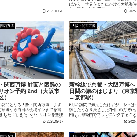
ています。なんだか難しそうな印象
ばかり！世界をまたにかける大航海時
、いったいどんな内容なのでしょう
ら、現代の海洋調査まで、そのバリエ
2025.09.20
2025.
ョンは豊か。最後には海が語りかけて
す。
・関西万博
大阪・関西万博
・関西万博 計画と困難の
新幹線で京都・大阪万博へ
リオン予約 2nd（大阪市
日間の旅のはじまり（東京
区）
→京都駅）
の訪問となる大阪・関西万博。まず
6月の訪問で満足したはずが、やっぱ
前抽選から当日の会場インまでを書
訪したくなり決意した2回目の万博旅
ました！行きたいパビリオンを整理
回は京都経由でプランニングすること
、運命の7日前抽選を経て当日会場
まずは宿と新幹線の予約をしつつ、京
2025.09.17
2025.
かいます～！
行きたい場所を決めていきます。 訪
日：2025/8/11(月) ※掲載の写真・情
訪問時のものです もう一度行きたい
・関西万博
大阪・関西万博