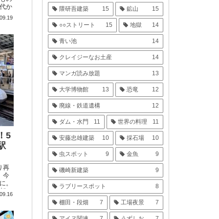
代か
隈研吾建築
15
鉱山
15
ーシ
09.19
きま
○○ストリート
15
地獄
14
青い池
14
クレイジーなお土産
14
マンガ読み放題
13
大学博物館
13
恐竜
12
廃線・鉄道遺構
12
ダム・水門
11
世界の料理
11
！5
安藤忠雄建築
10
採石場
10
駅
虫スポット
9
金魚
9
り再
磯崎新建築
9
。今
に。
ラブリースポット
8
都で
09.16
問
棚田・段畑
7
工場夜景
7
報は
万博
アイヌ関連
7
うずしお
7