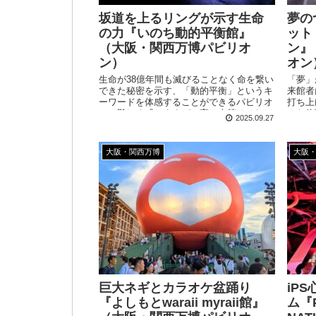
坂道を上るリングが示す生命
夢の
の力『いのち動的平衡館』
ット
（大阪・関西万博パビリオ
ン』
ン）
オン
生命が38億年間も滅びることなく命を繋い
「夢」
できた秘密を示す、「動的平衡」というキ
来館者
ーワードを体感することができるパビリオ
打ち上
ン。難しく感じますが、実は本筋はそれほ
クな体
2025.09.27
ど複雑ではありません。どう捉えるかは分
りした
かれる内容ですが、普段考えたこともない
気づきに出会うことができました！
大阪・関西万博
大阪
巨大ネギとカラオケ盆踊り
iP
『よしもとwaraii myraii館』
ム『