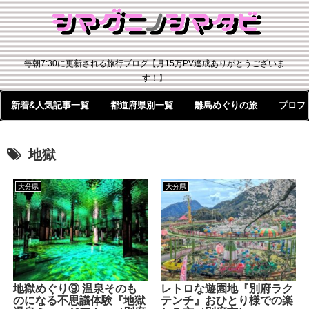
毎朝7:30に更新される旅行ブログ【月15万PV達成ありがとうございま
す！】
新着&人気記事一覧
都道府県別一覧
離島めぐりの旅
プロフ
地獄
大分県
大分県
地獄めぐり⑨ 温泉そのも
レトロな遊園地『別府ラク
のになる不思議体験『地獄
テンチ』おひとり様での楽