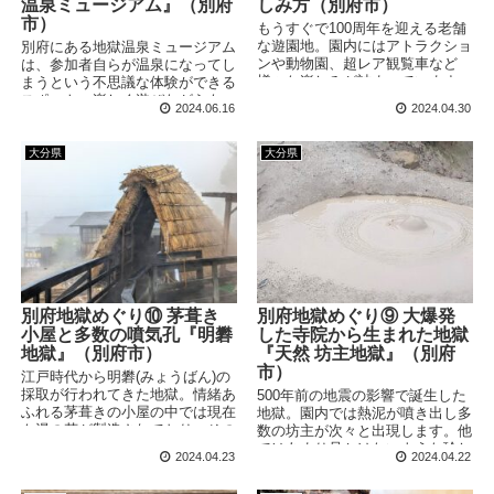
温泉ミュージアム』（別府
しみ方（別府市）
市）
もうすぐで100周年を迎える老舗
な遊園地。園内にはアトラクショ
別府にある地獄温泉ミュージアム
ンや動物園、超レア観覧車など
は、参加者自らが温泉になってし
様々な楽しみが詰まっています。
まうという不思議な体験ができる
今回は大人ひとりで訪問となって
スポット。楽しく遊びながらも、
2024.06.16
2024.04.30
しまいましたが、果たして楽しめ
いつの間にか別府温泉に詳しくな
るでしょうか？
ってしまう仕掛けがたくさん詰ま
っています。
大分県
大分県
別府地獄めぐり⑩ 茅葺き
別府地獄めぐり⑨ 大爆発
小屋と多数の噴気孔『明礬
した寺院から生まれた地獄
地獄』（別府市）
『天然 坊主地獄』（別府
市）
江戸時代から明礬(みょうばん)の
採取が行われてきた地獄。情緒あ
500年前の地震の影響で誕生した
ふれる茅葺きの小屋の中では現在
地獄。園内では熱泥が噴き出し多
も湯の花が製造されており、その
数の坊主が次々と出現します。他
過程を見学することができます。
ではあまり見かけないような珍し
2024.04.23
2024.04.22
い像も見どころです。