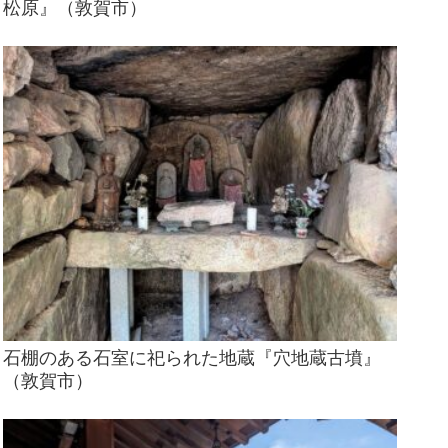
松原』（敦賀市）
石棚のある石室に祀られた地蔵『穴地蔵古墳』
（敦賀市）