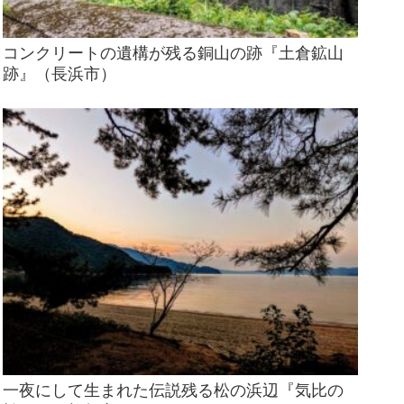
コンクリートの遺構が残る銅山の跡『土倉鉱山
跡』（長浜市）
一夜にして生まれた伝説残る松の浜辺『気比の