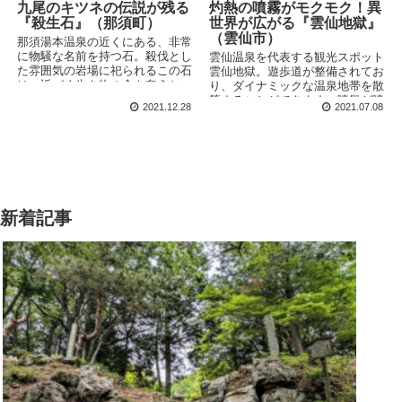
九尾のキツネの伝説が残る
灼熱の噴霧がモクモク！異
『殺生石』（那須町）
世界が広がる『雲仙地獄』
（雲仙市）
那須湯本温泉の近くにある、非常
に物騒な名前を持つ石。殺伐とし
雲仙温泉を代表する観光スポット
た雰囲気の岩場に祀られるこの石
雲仙地獄。遊歩道が整備されてお
は、近づく生き物の命を奪うとい
り、ダイナミックな温泉地帯を散
われてきました。九尾の狐という
策することができます。噴気が噴
2021.12.28
2021.07.08
大妖怪にまつわる伝説が残されて
き出す迫力のある地獄から、ちょ
いるそうですが、いったいこの地
っとユニークな地獄まで、様々な
で何があったのでしょうか？
バリエーションがそろっていま
す。
新着記事