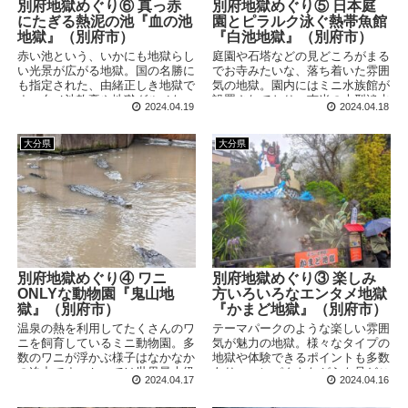
別府地獄めぐり⑥ 真っ赤
別府地獄めぐり⑤ 日本庭
にたぎる熱泥の池『血の池
園とピラルク泳ぐ熱帯魚館
地獄』（別府市）
『白池地獄』（別府市）
赤い池という、いかにも地獄らし
庭園や石塔などの見どころがまる
い光景が広がる地獄。国の名勝に
でお寺みたいな、落ち着いた雰囲
も指定された、由緒正しき地獄で
気の地獄。園内にはミニ水族館が
す。血ノ池軟膏や地獄グルメな
設置されており、南米の大型淡水
2024.04.19
2024.04.18
ど、名物も多数あり、食事や買い
魚など個性的なサカナが多数飼育
物も楽しめます。
されています。
大分県
大分県
別府地獄めぐり④ ワニ
別府地獄めぐり③ 楽しみ
ONLYな動物園『鬼山地
方いろいろなエンタメ地獄
獄』（別府市）
『かまど地獄』（別府市）
温泉の熱を利用してたくさんのワ
テーマパークのような楽しい雰囲
ニを飼育しているミニ動物園。多
気が魅力の地獄。様々なタイプの
数のワニが浮かぶ様子はなかなか
地獄や体験できるポイントも多数
の迫力です。かつては世界最大級
あり、コンパクトながらも見どこ
2024.04.17
2024.04.16
の巨大ワニ「イチロウ」も暮らし
ろはぎっしりと詰まっています。
ていました。
タイミング次第では団体客もたっ