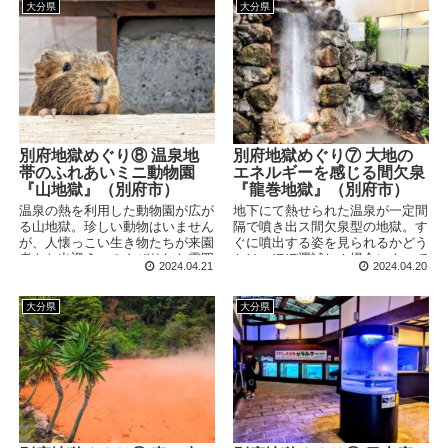
大分県
大分県
別府地獄めぐり⑧ 温泉地
別府地獄めぐり⑦ 大地の
帯のふれあいミニ動物園
エネルギーを感じる間欠泉
『山地獄』（別府市）
『龍巻地獄』（別府市）
温泉の熱を利用した動物園が広が
地下にて熱せられた温泉が一定間
る山地獄。珍しい動物はいません
隔で噴き出ス間欠泉型の地獄。す
が、人懐っこい生き物たちが来園
ぐに噴出する姿を見られるかどう
者をお出迎え。のんびりした雰囲
かは、ほぼ運試し！場合によって
2024.04.21
2024.04.20
気が漂う地獄です。
は30分ほど待ち時間が出る可能
性があるのでご注意ください。
大分県
大分県