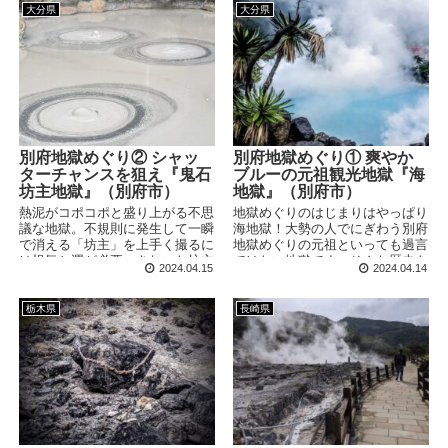
ぷりです。
大分県
大分県
別府地獄めぐり② シャッ
別府地獄めぐり① 爽やか
ターチャンスを狙え『鬼石
ブルーの元祖観光地獄『海
坊主地獄』（別府市）
地獄』（別府市）
熱泥がコポコポと盛り上がる不思
地獄めぐりのはじまりはやっぱり
議な地獄。不規則に発生して一瞬
海地獄！大勢の人でにぎわう別府
で消える「坊主」を上手く撮るに
地獄めぐりの元祖といっても過言
は根気と運が必要。きれいな坊主
ではない地獄です。そんな歴史を
2024.04.15
2024.04.14
を撮影できたらかなりラッキーで
学べるミュージアムも併設されて
す！ 訪問日：2024/4/3(水) ※掲
いるので、スタート地点にもおす
載の写真・情報は訪問時のもので
すめ。
栃木県
長崎県
す 長い歴史を持つ地獄 鬼石坊主
地獄は、別府に多数存在する地獄
の中でも歴史が深い地獄。天平5
年(733年)頃に編まれた「豊後風
土記」には「口の経、丈餘、湯の
色黒く、泥常に...