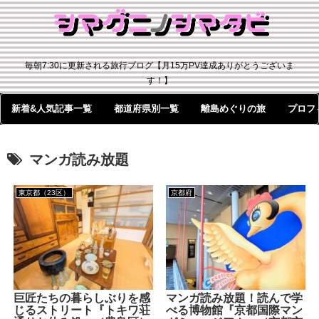
毎朝7:30に更新される旅行ブログ【月15万PV達成ありがとうございま
す！】
新着&人気記事一覧
都道府県別一覧
離島めぐりの旅
プロフ
マンガ読み放題
東京都（23区）
京都府
巨匠たちの暮らしぶりを感
マンガ読み放題！読んで学
じるストリート『トキワ荘
べる博物館『京都国際マン