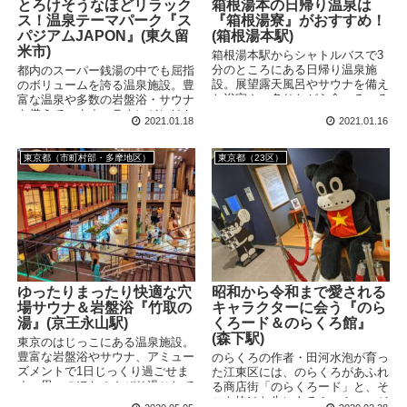
とろけそうなほどリラック
箱根湯本の日帰り温泉は
ス！温泉テーマパーク『ス
『箱根湯寮』がおすすめ！
パジアムJAPON』(東久留
(箱根湯本駅)
米市)
箱根湯本駅からシャトルバスで3
分のところにある日帰り温泉施
都内のスーパー銭湯の中でも屈指
設。展望露天風呂やサウナを備え
のボリュームを誇る温泉施設。豊
た浴室や、炙りながら食べるいろ
富な温泉や多数の岩盤浴・サウナ
り料理など、まるで山奥の秘湯に
を備えています。ラウンジにはか
2021.01.18
2021.01.16
来たような風情あふれるスポッ
わいくてふかふかのシートがたっ
ト。都心から1時間30分ほどでア
ぷり。食事も美味しく、大量のマ
クセスできるため、日帰り温泉旅
ンガも読み放題なので、もう住ん
東京都（市町村部・多摩地区）
東京都（23区）
行にぴったりです。
でしまいたくなるスポットです。
ゆったりまったり快適な穴
昭和から令和まで愛される
場サウナ＆岩盤浴『竹取の
キャラクターに会う『のら
湯』(京王永山駅)
くろード＆のらくろ館』
(森下駅)
東京のはじっこにある温泉施設。
豊富な岩盤浴やサウナ、アミュー
のらくろの作者・田河水泡が育っ
ズメントで1日じっくり過ごせま
た江東区には、のらくろがあふれ
す。思いのほかのんびり過ごして
る商店街「のらくろード」と、そ
しまったため、ゆるめにレポート
こを抜けた先にあるミニミュージ