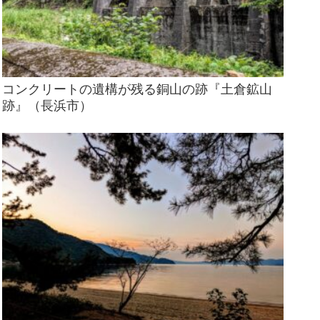
コンクリートの遺構が残る銅山の跡『土倉鉱山
跡』（長浜市）