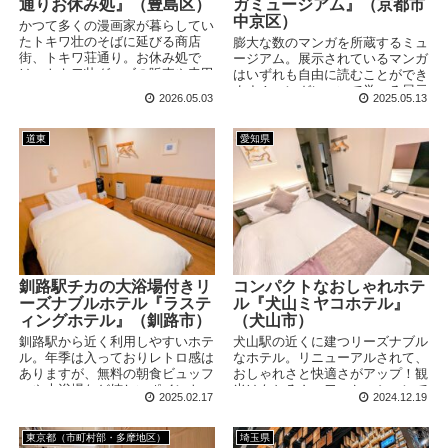
通りお休み処』（豊島区）
ガミュージアム』（京都市
中京区）
かつて多くの漫画家が暮らしてい
たトキワ壮のそばに延びる商店
膨大な数のマンガを所蔵するミュ
街、トキワ荘通り。お休み処で
ージアム。展示されているマンガ
は、トキワ壮グッズの販売や寺田
はいずれも自由に読むことができ
ヒロオ先生の部屋の再現を見るこ
ます！マンガについて学べる展示
2026.05.03
2025.05.13
とができます。今回はマンガミュ
も備えているので、博物館として
ージアムと合わせてめぐってみま
の楽しみ方もできるスポットで
した！
す。
道東
愛知県
釧路駅チカの大浴場付きリ
コンパクトなおしゃれホテ
ーズナブルホテル『ラステ
ル『犬山ミヤコホテル』
ィングホテル』（釧路市）
（犬山市）
釧路駅から近く利用しやすいホテ
犬山駅の近くに建つリーズナブル
ル。年季は入っておりレトロ感は
なホテル。リニューアルされて、
ありますが、無料の朝食ビュッフ
おしゃれさと快適さがアップ！観
ェや大浴場など嬉しいポイント
光はもちろん、ワーケーションで
2025.02.17
2024.12.19
も。観光拠点にもぴったりな宿で
の利用にもぴったりな雰囲気の宿
す。
です。
東京都（市町村部・多摩地区）
埼玉県