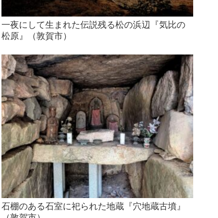
一夜にして生まれた伝説残る松の浜辺『気比の
松原』（敦賀市）
石棚のある石室に祀られた地蔵『穴地蔵古墳』
（敦賀市）