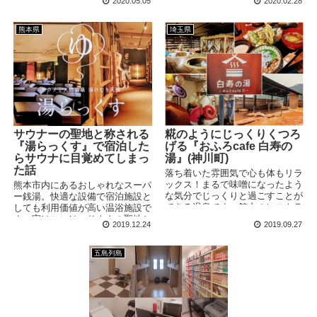
2020.05.05
2020.02.28
します。
アム「のらくろ館」があります。
2つののらくろスポットで昭和の
名作マンガにどっぷりつかりま
熊本県
埼玉県
す。
サウナーの聖地と称される
糀のようにじっくりくつろ
『湯らっくす』で宿泊した
げる『おふろcafe 白寿の
らサウナに目覚めてしまっ
湯』(神川町)
た話
落ち着いた雰囲気で心も体もリラ
ックス！まるで味噌になったよう
熊本市内にあるおしゃれなスーパ
な気分でじっくりと過ごすことが
ー銭湯。快適な設備で宿泊施設と
できる温泉です。館内のレストラ
しても利用価値が高い温浴施設で
ンでは糀を用いたこだわりのヘル
す。実はここは、サウナの聖地と
2019.12.24
2019.09.27
シーメニューがそろっています。
も言われている場所。サウナーで
はなかったのですが、サウナデビ
ューしてしまいました！
五島列島