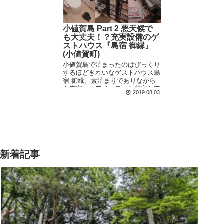
小値賀島 Part 2 悪天候で
も大丈夫！？充実設備のゲ
ストハウス『島宿 御縁』
(小値賀町)
小値賀島で泊まったのはびっくり
するほどきれいなゲストハウス島
宿 御縁。素泊まりでありながら
も充実したアメニティと豊富なア
2019.08.03
イテムで、友達の家みたいに居心
地抜群の安宿です。
新着記事