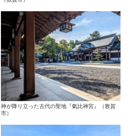
神が降り立った古代の聖地『氣比神宮』（敦賀
市）