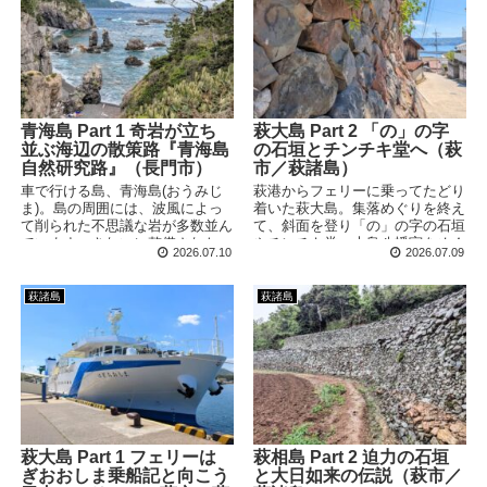
青海島 Part 1 奇岩が立ち
萩大島 Part 2 「の」の字
並ぶ海辺の散策路『青海島
の石垣とチンチキ堂へ（萩
自然研究路』（長門市）
市／萩諸島）
車で行ける島、青海島(おうみじ
萩港からフェリーに乗ってたどり
ま)。島の周囲には、波風によっ
着いた萩大島。集落めぐりを終え
て削られた不思議な岩が多数並ん
て、斜面を登り「の」の字の石垣
でいます。きれいに整備された
やチンチキ堂、大島八幡宮をめぐ
2026.07.10
2026.07.09
「自然研究路」を歩けば、地上か
っていきます！登り切った先には
ら気軽にその独特な景観を見るこ
広大な畑が広がっていました。
とができます！
萩諸島
萩諸島
萩大島 Part 1 フェリーは
萩相島 Part 2 迫力の石垣
ぎおおしま乗船記と向こう
と大日如来の伝説（萩市／