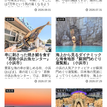
館。小型の施設ですが、随所に面
から発見された「年縞」。そこに
白い工夫が多数仕込まれておりま
は7万年という気の遠くなるよう
す。町並み散策の流れで立ち寄る
な年月の歴史が積もっているそ
2026.08.01
2026.07.31
のにぴったりなスポットです！
う。いったいどのようなことなの
でしょうか？
福井県
福井県
串に刺さった焼き鯖を食す
海上から見るダイナミック
『若狭小浜お魚センター』
な海食地形『蘇洞門めぐり
（小浜市）
遊覧船』（小浜市）
豊富な海の幸が楽しめる街、小浜
小浜の人気アクティビティが蘇洞
(おばま)。港の近くに立つ「若狭
門めぐり遊覧船。日本海の荒波に
小浜お魚センター」では、新鮮な
よってつくられた奇岩を、海上か
海産物を誰でも購入することがで
ら見ることができます！時刻表と
2026.07.30
2026.07.29
きます。今回は小浜の名物である
運行状況は事前確認がおすすめで
串に刺さったサバを買ってみまし
す。
た！これってまるかじりするもの
鳥取県
鳥取県
じゃないんですか・・・？