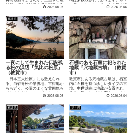
は残っており往時の姿を想像する
に包まれたコンクリートの鉱山遺
2026.08.07
2026.08.06
ことができます。今回は【番所
跡は雰囲気抜群！車があればそれ
跡〜本丸〜山王丸】というコース
ほど苦労することなくアクセス可
で登ってきました！
能です。
福井県
福井県
一夜にして生まれた伝説残
石棚のある石室に祀られた
る松の浜辺『気比の松原』
地蔵『穴地蔵古墳』（敦賀
（敦賀市）
市）
「日本三大松原」にも数えられ
敦賀市にある穴地蔵古墳は、石室
る、白砂青松の景勝地。市街地か
内に石棚を持つ珍しいタイプの古
らも近く、公園のような雰囲気も
墳。中世以降は地蔵が安置され、
感じるおだやかなスポットです。
信仰の場として姿を変えていまし
2026.08.05
2026.08.04
かつて一晩にして形成され、外国
た。観光客がまず訪れない少々マ
船の来襲を防いだという伝説も残
ニアックな古墳ですが、アクセス
されていました。
は良好でした！
福井県
福井県