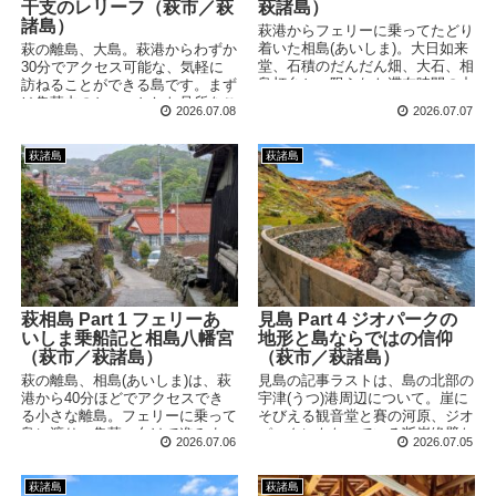
干支のレリーフ（萩市／萩
萩諸島）
諸島）
萩港からフェリーに乗ってたどり
着いた相島(あいしま)。大日如来
萩の離島、大島。萩港からわずか
堂、石積のだんだん畑、大石、相
30分でアクセス可能な、気軽に
島灯台と、限られた滞在時間の中
訪ねることができる島です。まず
で北へ向けて進んでいきます！
は集落内のちょっとした見所をご
2026.07.08
2026.07.07
紹介！「向こう干支」ってご存じ
ですか？
萩諸島
萩諸島
萩相島 Part 1 フェリーあ
見島 Part 4 ジオパークの
いしま乗船記と相島八幡宮
地形と島ならではの信仰
（萩市／萩諸島）
（萩市／萩諸島）
萩の離島、相島(あいしま)は、萩
見島の記事ラストは、島の北部の
港から40分ほどでアクセスでき
宇津(うつ)港周辺について。崖に
る小さな離島。フェリーに乗って
そびえる観音堂と賽の河原、ジオ
島に渡り、集落へ向けて進みま
パークにもなっている断崖絶壁な
2026.07.06
2026.07.05
す。まずは島の神社、相島八幡宮
ど、離島ならではの独特な風景が
へお参りしました！
広がっていました。
萩諸島
萩諸島