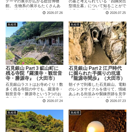
テーマの展示が広がる総合博物
の墓と考えられている「四隅突出
館。 生物系の展示もたくさんあ
型墳丘墓」について知ることがで
り、ダイオウイカにオオサンショ
きるミュージアム。展示はとっつ
2026.07.26
2026.07.25
ウウオも飛び出します。県同士の
きやすく、小規模ながらも見応え
諍いが生まれそうな「サネモリ」
抜群！隣接の史跡公園まで足を伸
さんがとっても気になります。
ばせば、実物の墳墓を見ることも
島根県
島根県
できます。
石見銀山 Part 3 鉱山町に
石見銀山 Part 2 江戸時代
残る寺院『羅漢寺・観世音
に掘られた手掘りの坑道
寺・勝源寺』（大田市）
『龍源寺間歩』（大田市）
石見銀山ラストはお寺めぐり！数
朝イチで到着した石見銀山。電動
多く残る寺院の中でも、羅漢寺・
のレンタサイクルを借りて、情緒
観世音寺・勝源寺という3つのお
あふれる街並みや製錬所跡を見学
寺を訪ねました。創建の歴史を見
したのが前回までのお話。今回
2026.07.24
2026.07.23
ると、鉱山町の営みが少しずつ見
は、一番メインとなる「龍源寺間
えてきます。
歩(りゅうげんじまぶ)」へ！江戸
時代に掘られた坑道の内部へと入
島根県
島根県
っていきます。