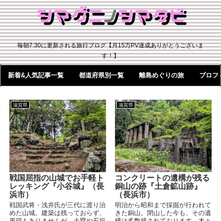
毎朝7:30に更新される旅行ブログ【月15万PV達成ありがとうございま
す！】
新着&人気記事一覧
都道府県別一覧
離島めぐりの旅
プロフ
滋賀県
滋賀県
戦国屈指の山城でお手軽ト
コンクリートの遺構が残る
レッキング『小谷城』（長
銅山の跡『土倉鉱山跡』
浜市）
（長浜市）
戦国武将・浅井氏が三代に渡り治
明治から昭和まで採掘が行われて
めた山城。建築は残っておらず、
きた銅山。閉山した今も、その遺
再現もありませんが、土塁や石垣
構は多数残されております。木々