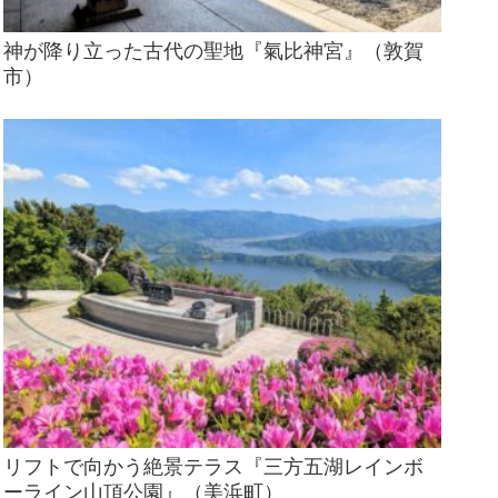
神が降り立った古代の聖地『氣比神宮』（敦賀
市）
リフトで向かう絶景テラス『三方五湖レインボ
ーライン山頂公園』（美浜町）