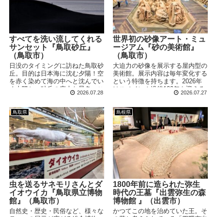
すべてを洗い流してくれる
世界初の砂像アート・ミュ
サンセット『鳥取砂丘』
ージアム『砂の美術館』
（鳥取市）
（鳥取市）
日没のタイミングに訪ねた鳥取砂
大迫力の砂像を展示する屋内型の
丘。目的は日本海に沈む夕陽！空
美術館。展示内容は毎年変化する
を赤く染めて海の中へと沈んでい
という特徴を持ちます。2026年
く太陽と、砂丘の広大な景色。こ
はスペイン！没後100年を迎える
2026.07.28
2026.07.27
れを見れば、否が応でも「今日は
アントニオ・ガウディや、ゴヤ、
良い1日だった」と思えてしまい
ピカソといったスペイン生まれの
ます。
芸術家をテーマにした作品が盛り
鳥取県
島根県
だくさんです。
虫を送るサネモリさんとダ
1800年前に造られた弥生
イオウイカ『鳥取県立博物
時代の王墓『出雲弥生の森
館』（鳥取市）
博物館 』（出雲市）
自然史・歴史・民俗など、様々な
かつてこの地を治めていた王。そ