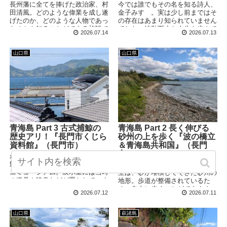
長州藩に全てを捧げた政治家、村
今では誰でもその名を知る詩人、
田清風。どのような偉業を成し遂
金子みすゞ。実は少し前まではそ
げたのか、どのような人物であっ
の存在はあまり知られていません
たのかを知ることができる施設で
でした。波乱万丈な人生を歩んで
2026.07.14
2026.07.13
す。幕末に活躍した長州藩士たち
きた彼女の生き様と、それとは対
のお金はどこから来ていたのか、
照的に紡がれる優しい言葉の数々
その答えはここにあります！
を感じることができるスポットで
山口県
山口県
す。
青海島 Part 3 古式捕鯨の
青海島 Part 2 長く伸びる
歴史アリ！『長門市くじら
砂州の上を歩く『波の橋立
資料館』（長門市）
＆青海島共和国』（長門
市）
かつて島で行われていた「古式捕
鯨」について学ぶことができるミ
青海島(おおみじま)にある波の橋
ニミュージアム。展示室には当時
立は、砂が堆積してできた砂州の
の道具や映像などが置かれていま
地形。歩道が整備されているた
す。建物の横に寝そべる巨大なク
め、自由に歩くことができます。
2026.07.12
2026.07.11
ジラのオブジェには、ちょっとし
すぐ近くにある青海島共和国にも
たヒミツがありました！
合わせて立ち寄りました！
山口県
萩諸島