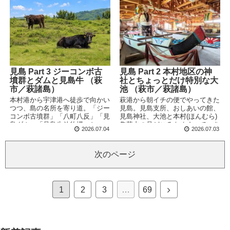
見島 Part 3 ジーコンボ古
見島 Part 2 本村地区の神
墳群とダムと見島牛 （萩
社とちょっとだけ特別な大
市／萩諸島）
池 （萩市／萩諸島）
本村港から宇津港へ徒歩で向かい
萩港から朝イチの便でやってきた
つつ、島の名所を寄り道。「ジー
見島。見島支所、おしあいの館、
コンボ古墳群」「八町八反」「見
見島神社、大池と本村(ほんむら)
島ダム」「見島牛放牧場」と、い
集落内の見どころをめぐっていき
2026.07.04
2026.07.03
ずれも見島ならではのレアな景色
ます。ところでカメさんっていつ
を楽しみつつ、島の歴史や自然を
から地球上に存在しているか知っ
感じていきます！
てますか？
次のページ
1
2
3
…
69