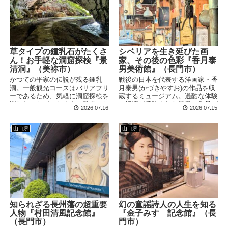
草タイプの鍾乳石がたくさ
シベリアを生き延びた画
ん！お手軽な洞窟探検『景
家、その後の色彩『香月泰
清洞』（美祢市）
男美術館』（長門市）
かつての平家の伝説が残る鍾乳
戦後の日本を代表する洋画家・香
洞。一般観光コースはバリアフリ
月泰男(かづきやすお)の作品を収
ーであるため、気軽に洞窟探検を
蔵するミュージアム。過酷な体験
楽しむことができます。武将にち
の記憶が反映された漆黒の作品が
2026.07.16
2026.07.15
なんだ名前が付けられた鍾乳石が
代表作ですが、その後は鮮やかな
続く・・・と言いたいところです
色彩が戻ってきます。「色」の持
が、途中から思わぬ方向へと切り
つ意味を改めて考えさせられる美
山口県
山口県
替わっていきます。
術館です。
知られざる長州藩の超重要
幻の童謡詩人の人生を知る
人物『村田清風記念館』
『金子みすゞ記念館』（長
（長門市）
門市）