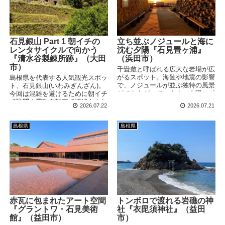
石見銀山 Part 1 朝イチの
立ち並ぶノジュールと海に
レンタサイクルで向かう
沈む夕陽『石見畳ヶ浦』
『清水谷製錬所跡』（大田
（浜田市）
市）
千畳敷と呼ばれる広大な岩場が広
がるスポット。海蝕や地震の影響
島根県を代表する人気観光スポッ
で、ノジュールが並ぶ独特の風景
ト、石見銀山(いわみぎんざん)。
ができあがっています。夕陽スポ
今回は混雑を避けるために朝イチ
ットでもあるため、今回は日没を
で訪問！電動自転車で情緒あふれ
2026.07.22
2026.07.21
狙って訪問してみました！
る町並みを抜けて、まずは清水谷
製錬所跡へと向かいます！
島根県
島根県
赤瓦に包まれたアート空間
トンボロで渡れる岩礁の神
『グラントワ・石見美術
社『衣毘須神社』（益田
館』（益田市）
市）