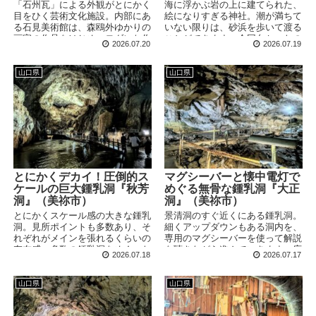
「石州瓦」による外観がとにかく
海に浮かぶ岩の上に建てられた、
目をひく芸術文化施設。内部にあ
絵になりすぎる神社。潮が満ちて
る石見美術館は、森鴎外ゆかりの
いない限りは、砂浜を歩いて渡る
画家の作品をはじめ、モダンな作
ことができます。今回向かったの
2026.07.20
2026.07.19
品も多数収蔵。常に複数の展覧会
は干潮の2時間後。はたして、渡
を開催しているので、様々なタイ
ることができるでしょうか？
プの作品を鑑賞することができま
山口県
山口県
す。
とにかくデカイ！圧倒的ス
マグシーバーと懐中電灯で
ケールの巨大鍾乳洞『秋芳
めぐる無骨な鍾乳洞『大正
洞』（美祢市）
洞』（美祢市）
とにかくスケール感の大きな鍾乳
景清洞のすぐ近くにある鍾乳洞。
洞。見所ポイントも多数あり、そ
細くアップダウンもある洞内を、
れぞれがメインを張れるくらいの
専用のマグシーバーを使って解説
存在感。多数の鍾乳洞をめぐった
を聴きながら進んでいきます。序
2026.07.18
2026.07.17
後に訪ねると、その凄さを改めて
盤は真面目な雰囲気ですが、終盤
体感します！
はユーモアも溢れてきますよ！
山口県
山口県