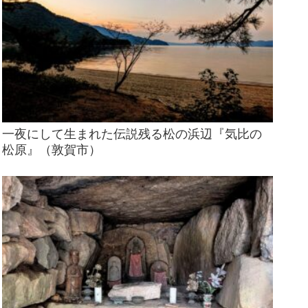
一夜にして生まれた伝説残る松の浜辺『気比の
松原』（敦賀市）