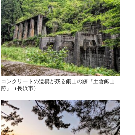
コンクリートの遺構が残る銅山の跡『土倉鉱山
跡』（長浜市）