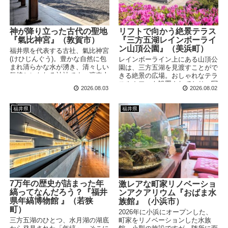
神が降り立った古代の聖地
リフトで向かう絶景テラス
『氣比神宮』（敦賀市）
『三方五湖レインボーライ
ン山頂公園』（美浜町）
福井県を代表する古社、氣比神宮
(けひじんぐう)。豊かな自然に包
レインボーライン上にある山頂公
まれ清らかな水が湧き、清々しい
園は、三方五湖を見渡すことがで
気持ちになれる神社です。渡来人
きる絶景の広場。おしゃれなテラ
の神様を祀る神社や、主祭神の降
スやカフェも設置されており、写
2026.08.03
2026.08.02
臨された聖地も残されていまし
真に映えるポイントがたくさんあ
た。
ります！
福井県
福井県
7万年の歴史が詰まった年
激レアな町家リノベーショ
縞ってなんだろう？『福井
ンアクアリウム『おばま水
県年縞博物館 』（若狭
族館』（小浜市）
町）
2026年に小浜にオープンした、
町家をリノベーションした水族
三方五湖のひとつ、水月湖の湖底