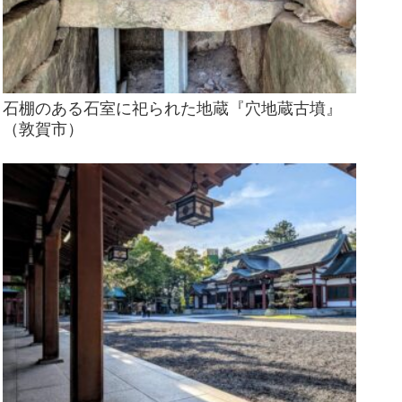
石棚のある石室に祀られた地蔵『穴地蔵古墳』
（敦賀市）