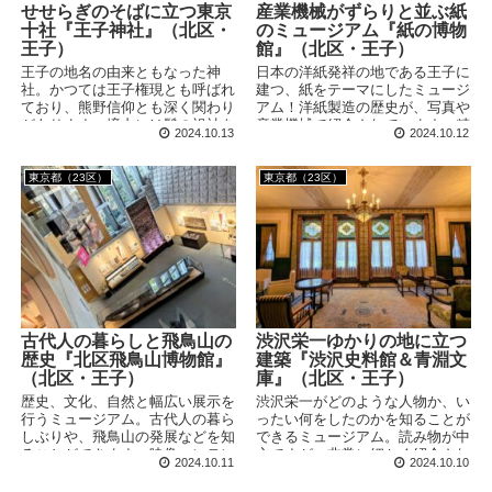
せせらぎのそばに立つ東京
産業機械がずらりと並ぶ紙
十社『王子神社』（北区・
のミュージアム『紙の博物
王子）
館』（北区・王子）
王子の地名の由来ともなった神
日本の洋紙発祥の地である王子に
社。かつては王子権現とも呼ばれ
建つ、紙をテーマにしたミュージ
ており、熊野信仰とも深く関わり
アム！洋紙製造の歴史が、写真や
があります。境内には髪の祖神を
産業機械で紹介されています。精
2024.10.13
2024.10.12
まつる末社も。 訪問日：
巧なる和紙の文化や「世界最大級
2024/9/7(土) ※掲載の写真・情報
の洋紙」も見ることができます。
は訪問時のものです 東京十社の
東京都（23区）
東京都（23区）
ひとつ そこから石段を登った先
にあるのが王子神社。境内にはい
くつかルートがありますが、北側
から入ると鳥居をくぐって社殿の
正面に向かうことができます。
創建年月日は不詳です...
古代人の暮らしと飛鳥山の
渋沢栄一ゆかりの地に立つ
歴史『北区飛鳥山博物館』
建築『渋沢史料館＆青淵文
（北区・王子）
庫』（北区・王子）
歴史、文化、自然と幅広い展示を
渋沢栄一がどのような人物か、い
行うミュージアム。古代人の暮ら
ったい何をしたのかを知ることが
しぶりや、飛鳥山の発展などを知
できるミュージアム。読み物が中
ることができます。映像コンテン
心ですが、非常に細かく紹介され
2024.10.11
2024.10.10
ツもありカジュアルな雰囲気なの
ています。青淵文庫と晩香盧とい
で、予備知識がなくても楽しめる
う、かつて栄一に寄贈された2つ