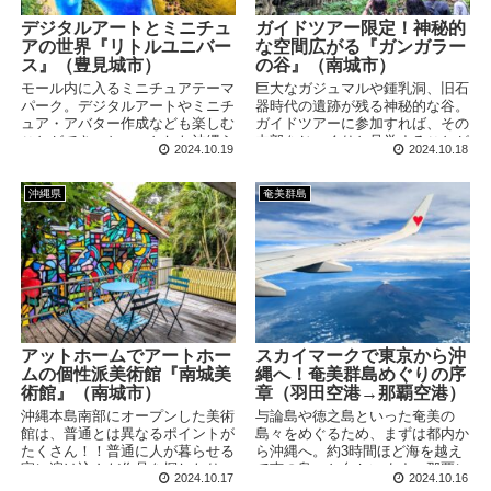
デジタルアートとミニチュ
ガイドツアー限定！神秘的
アの世界『リトルユニバー
な空間広がる『ガンガラー
ス』（豊見城市）
の谷』（南城市）
モール内に入るミニチュアテーマ
巨大なガジュマルや鍾乳洞、旧石
パーク。デジタルアートやミニチ
器時代の遺跡が残る神秘的な谷。
ュア・アバター作成なども楽しむ
ガイドツアーに参加すれば、その
ことができ、ちょっとした沖縄ら
内部をじっくりと見学することが
2024.10.19
2024.10.18
しさも備えています。完全屋内型
できます。予約制ですが、20分
のテーマパークなので、悪天候時
毎の催行であり当日電話予約も可
にもおすすめです。
能。参加しやすさもポイントで
沖縄県
奄美群島
す。
アットホームでアートホー
スカイマークで東京から沖
ムの個性派美術館『南城美
縄へ！奄美群島めぐりの序
術館』（南城市）
章（羽田空港→那覇空港）
沖縄本島南部にオープンした美術
与論島や徳之島といった奄美の
館は、普通とは異なるポイントが
島々をめぐるため、まずは都内か
たくさん！！普通に人が暮らせる
ら沖縄へ。約3時間ほど海を越え
家に溶け込んだ作品を探したり、
て南の島へと向かいます。那覇に
2024.10.17
2024.10.16
面白い写真を撮ったりと、気軽に
着いたらレンタカーを借りて、ま