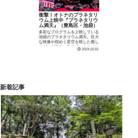
衝撃！オトナのプラネタリ
ウム上映中『プラネタリウ
ム満天』（豊島区・池袋）
多彩なプログラムを上映している
池袋のプラネタリウム満天。壮大
な映像や煌めく星空を映した癒し
のプログラムに加えて、ときには
2024.10.01
とってもレアなテーマのものも。
今回は話題のアレを見に行ってき
ました！
新着記事