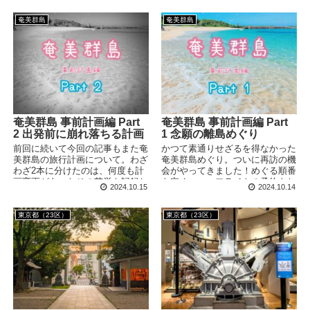
アートを楽しむことができるミュ
ずは「Jef」へ！
ージアムです。
奄美群島
奄美群島
奄美群島 事前計画編 Part
奄美群島 事前計画編 Part
2 出発前に崩れ落ちる計画
1 念願の離島めぐり
前回に続いて今回の記事もまた奄
かつて素通りせざるを得なかった
美群島の旅行計画について。わざ
奄美群島めぐり。ついに再訪の機
わざ2本に分けたのは、何度も計
会がやってきました！めぐる順番
画変更があったその苦労を記録し
を定めつつ、フライトの予約をし
2024.10.15
2024.10.14
ておきたかったからです！という
たり各島での宿と移動手段を確保
ことで、ただただいろいろあった
したりと、順調に計画が進んでい
ことを記録しただけの記事になり
きます！
東京都（23区）
東京都（23区）
ます。 訪問日：2024/9/19(木)〜
9/25(水) 突然の欠航連絡 出発6日
前の9/13(金)にあわてて抑えた各
島のフェリー。ここまでは前回の
記事にて。 その日の夕...