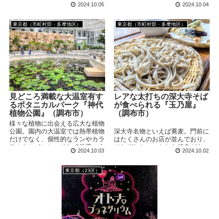
ニュース映像などが多数展示され
た仏像や、「角大師」を祀る元三
2024.10.05
2024.10.04
ています。一般的な戦争資料館や
大師堂など見どころは豊富。ユニ
昭和ミュージアムとはちょっと趣
ークな名前の樹木も見ることがで
きを異にする独特なミュージアム
きます。
東京都（市町村部・多摩地区）
東京都（市町村部・多摩地区）
です。
見どころ満載な大温室有す
レアな太打ちの深大寺そば
るボタニカルパーク『神代
が食べられる『玉乃屋』
植物公園』（調布市）
（調布市）
様々な植物に出会える広大な植物
深大寺名物といえば蕎麦。門前に
公園。園内の大温室では熱帯植物
はたくさんのお店が並んでおり、
だけでなく、個性的なランやカラ
それぞれちょっとした特色があっ
フルなスイレン、そして世界一大
2024.10.03
2024.10.02
たりします。今回訪問した玉乃屋
きな花をつけるあの植物も見るこ
というお店では、珍しい「太麺」
とができます！
の蕎麦を味わうことができます！
東京都（23区）