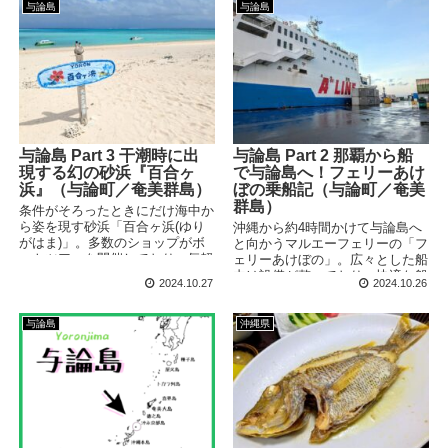
与論島
与論島
与論島 Part 3 干潮時に出
与論島 Part 2 那覇から船
現する幻の砂浜『百合ヶ
で与論島へ！フェリーあけ
浜』（与論町／奄美群島）
ぼの乗船記（与論町／奄美
群島）
条件がそろったときにだけ海中か
ら姿を現す砂浜「百合ヶ浜(ゆり
沖縄から約4時間かけて与論島へ
がはま)」。多数のショップがボ
と向かうマルエーフェリーの「フ
ートツアーを開催しており、気軽
ェリーあけぼの」。広々とした船
に向かうことができます。ただ
内は設備が整っており、快適な船
2024.10.27
2024.10.26
し、出現期間やタイミングはそれ
旅を送ることができます。デッキ
なりにシビア。事前に確認してお
から眺める島々も楽しみのひとつ
くのがおすすめです。
です。
与論島
沖縄県