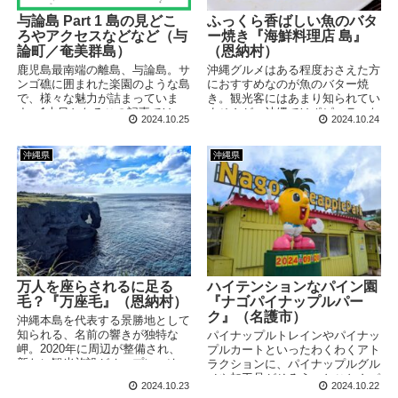
与論島 Part 1 島の見どこ
ふっくら香ばしい魚のバタ
ろやアクセスなどなど（与
ー焼き『海鮮料理店 島』
論町／奄美群島）
（恩納村）
鹿児島最南端の離島、与論島。サ
沖縄グルメはある程度おさえた方
ンゴ礁に囲まれた楽園のような島
におすすめなのが魚のバター焼
で、様々な魅力が詰まっていま
き。観光客にはあまり知られてい
す。1本目となるこの記事では、
ませんが、沖縄ではポピュラーな
2024.10.25
2024.10.24
何パターンかあるアクセスや、島
メニューであるようです。今回は
の見どころなどをさらっとご紹介
恩納村にある「島」というお店に
しますね。
立ち寄り、挑戦してみることにし
沖縄県
沖縄県
ました。
万人を座らされるに足る
ハイテンションなパイン園
毛？『万座毛』（恩納村）
『ナゴパイナップルパー
ク』（名護市）
沖縄本島を代表する景勝地として
知られる、名前の響きが独特な
パイナップルトレインやパイナッ
岬。2020年に周辺が整備され、
プルカートといったわくわくアト
新たに観光施設がオープン。ゆっ
ラクションに、パイナップルグル
たりと食事や買い物も楽しめるス
メや加工品がそろう、とことんパ
2024.10.23
2024.10.22
ポットに生まれ変わりました。
インづくしなテーマパーク。テー