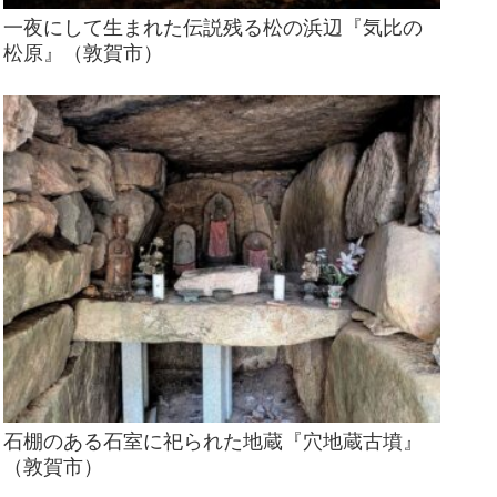
一夜にして生まれた伝説残る松の浜辺『気比の
松原』（敦賀市）
石棚のある石室に祀られた地蔵『穴地蔵古墳』
（敦賀市）