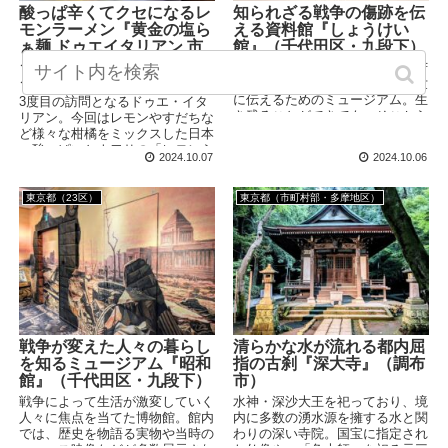
酸っぱ辛くてクセになるレ
知られざる戦争の傷跡を伝
モンラーメン『黄金の塩ら
える資料館『しょうけい
ぁ麺 ドゥエイタリアン 市
館』（千代田区・九段下）
ヶ谷本店』（千代田区・市
戦争により傷を受け、病を患い苦
ヶ谷）
痛を味わってきた人々の姿を後世
に伝えるためのミュージアム。生
3度目の訪問となるドゥエ・イタ
き残ることができても、そこから
リアン。今回はレモンやすだちな
の暮らしには様々な苦しみが詰ま
ど様々な柑橘をミックスした日本
っていました。展示内容は非常に
一酸っぱいとウワサの「レモンら
2024.10.07
2024.10.06
わかりやすく、映像も多数ありま
ぁ麺」に挑戦！酸味と辛味が入り
すので知識がなくても理解が深ま
混じったテクニカルなスープはと
る資料館です。
ってもクセになるお味です。
東京都（23区）
東京都（市町村部・多摩地区）
戦争が変えた人々の暮らし
清らかな水が流れる都内屈
を知るミュージアム『昭和
指の古刹『深大寺』（調布
館』（千代田区・九段下）
市）
戦争によって生活が激変していく
水神・深沙大王を祀っており、境
人々に焦点を当てた博物館。館内
内に多数の湧水源を擁する水と関
では、歴史を物語る実物や当時の
わりの深い寺院。国宝に指定され