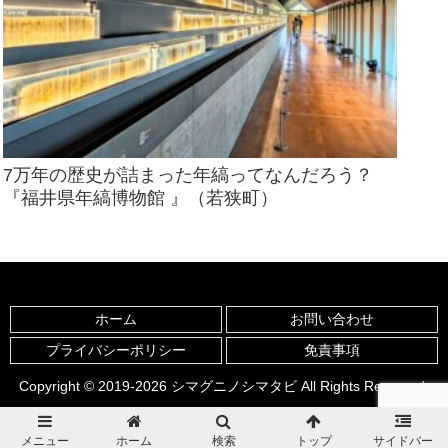
7万年の歴史が詰まった年縞ってなんだろう？
『福井県年縞博物館 』（若狭町）
ホーム
お問い合わせ
プライバシーポリシー
免責事項
Copyright © 2019-2026 シマグニノシマタビ All Rights Reserved.
メニュー
ホーム
検索
トップ
サイドバー