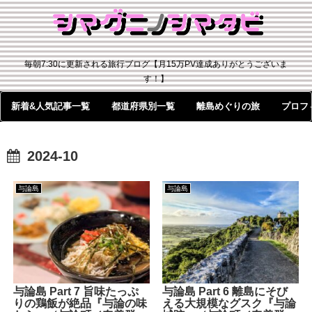
毎朝7:30に更新される旅行ブログ【月15万PV達成ありがとうございま
す！】
新着&人気記事一覧
都道府県別一覧
離島めぐりの旅
プロフ
2024-10
与論島
与論島
与論島 Part 7 旨味たっぷ
与論島 Part 6 離島にそび
りの鶏飯が絶品『与論の味
える大規模なグスク『与論