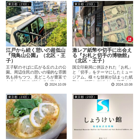
博物館です。
の建築も見学することができま
東京都（23区）
東京都（23区）
す。
江戸から続く憩いの超低山
激レア紙幣や切手に出会え
『飛鳥山公園』（北区・王
る『お札と切手の博物館』
子）
（北区・王子）
王子駅のそばに広がる丘の上の公
国立印刷局に併設された「お札」
園。周辺住民の憩いの場的な雰囲
と「切手」をテーマにしたミュー
気も持ちつつ、見どころが豊富で
ジアム。様々な技術が詰まった紙
あるため観光で訪れても楽しむこ
幣や、精巧なデザインの切手をた
2024.10.09
2024.10.08
とができます。江戸時代や渋沢栄
っぷりと見ることができます。他
一に興味がある方にもおすすめな
では見られないようなレアなお札
スポットです。
＆切手の姿も・・・！
東京都（23区）
東京都（23区）