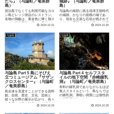
たら』（与論町／奄美群
城跡』（与論町／奄美群
島）
島）
宿泊客でなくても利用可能なヨロ
与論島の南部に残る琉球王朝時代
ン島ビレッジ併設のレストラン。
の城跡。かなりの規模の城であ
名物の鶏飯は、黄金色に輝く鶏ス
り、現在も立派な石垣が残されて
ープが超絶美味！様々な具材をお
います。石垣でできた道は、抜群
2024.10.31
2024.10.30
好みでトッピングするのも楽しい
の眺望と吹き抜ける海風がとって
メニューです。
も爽快です。
与論島
与論島
与論島 Part 5 島にそびえ
与論島 Part 4 セルフスタ
立つミュージアム『サザン
イルの地下空間『赤崎鍾乳
クロスセンター』（与論町
洞』（与論町／奄美群島）
／奄美群島）
有料の鍾乳洞でありながらもほぼ
無人スタイルという、島ならでは
島全体を見渡すことができる資料
の鍾乳洞。薄暗い洞窟には個性的
館。自然、歴史、文化、芸術と
な鍾乳石がたっぷり。ユニークな
様々な分野の展示が広がり、色々
ネーミングセンスも魅力です。
な角度から島を知ることができま
2024.10.29
2024.10.28
す。島の祭事「十五夜踊り」に関
する展示も見どころです。