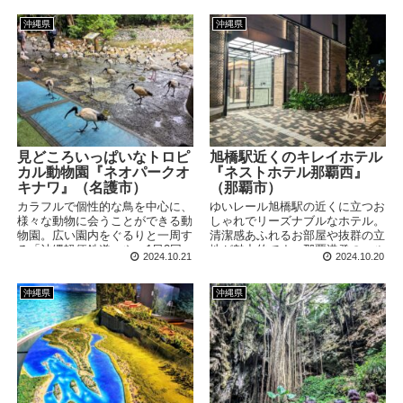
マソングは中毒性が高すぎてキケ
ンです。
沖縄県
沖縄県
見どころいっぱいなトロピ
旭橋駅近くのキレイホテル
カル動物園『ネオパークオ
『ネストホテル那覇西』
キナワ』（名護市）
（那覇市）
カラフルで個性的な鳥を中心に、
ゆいレール旭橋駅の近くに立つお
様々な動物に会うことができる動
しゃれでリーズナブルなホテル。
物園。広い園内をぐるりと一周す
清潔感あふれるお部屋や抜群の立
る「沖縄軽便鉄道」や、1日2回
地が魅力的です。那覇港発のマル
2024.10.21
2024.10.20
のバードショーなど、見どころは
エーフェリー、マリックスライン
多数。たっぷり時間をとって楽し
を利用する方にもおすすめ。
みたい動物園です。
沖縄県
沖縄県