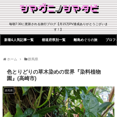
毎朝7:30に更新される旅行ブログ【月15万PV達成ありがとうございま
す！】
新着&人気記事一覧
都道府県別一覧
離島めぐりの旅
プロフ
ホーム
群馬県
色とりどりの草木染めの世界『染料植物
園』(高崎市)
群馬県