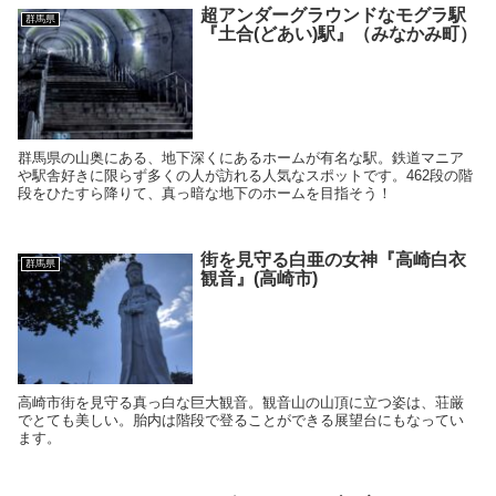
超アンダーグラウンドなモグラ駅
群馬県
『土合(どあい)駅』（みなかみ町）
群馬県の山奥にある、地下深くにあるホームが有名な駅。鉄道マニア
や駅舎好きに限らず多くの人が訪れる人気なスポットです。462段の階
段をひたすら降りて、真っ暗な地下のホームを目指そう！
街を見守る白亜の女神『高崎白衣
群馬県
観音』(高崎市)
高崎市街を見守る真っ白な巨大観音。観音山の山頂に立つ姿は、荘厳
でとても美しい。胎内は階段で登ることができる展望台にもなってい
ます。