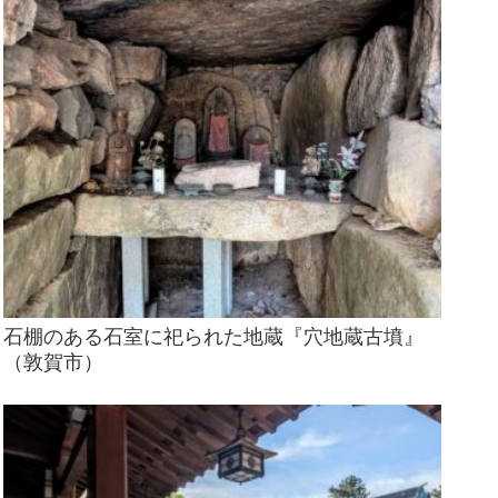
石棚のある石室に祀られた地蔵『穴地蔵古墳』
（敦賀市）