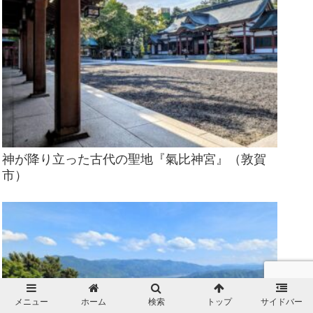
神が降り立った古代の聖地『氣比神宮』（敦賀
市）
メニュー
ホーム
検索
トップ
サイドバー