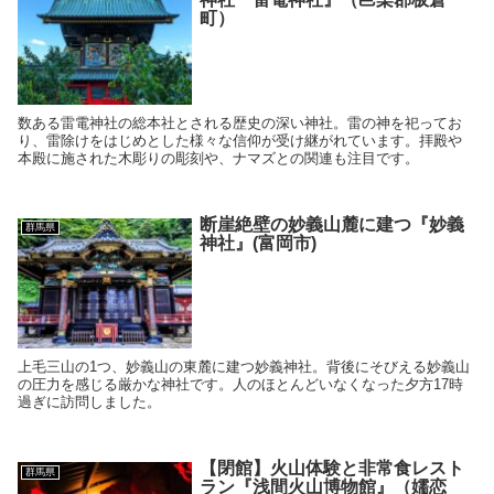
町）
数ある雷電神社の総本社とされる歴史の深い神社。雷の神を祀ってお
り、雷除けをはじめとした様々な信仰が受け継がれています。拝殿や
本殿に施された木彫りの彫刻や、ナマズとの関連も注目です。
断崖絶壁の妙義山麓に建つ『妙義
群馬県
神社』(富岡市)
上毛三山の1つ、妙義山の東麓に建つ妙義神社。背後にそびえる妙義山
の圧力を感じる厳かな神社です。人のほとんどいなくなった夕方17時
過ぎに訪問しました。
【閉館】火山体験と非常食レスト
群馬県
ラン『浅間火山博物館』（嬬恋