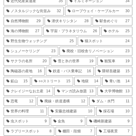
近代化産業遺産
35
イルミネーション
34
ノスタルジックな街並み
32
ロープウェイ・ケーブルカー
30
自然博物館
29
潜伏キリシタン
28
駅舎めぐり
27
海の博物館
27
宇宙・プラネタリウム
26
ホテル
25
野生生物ウォッチング
25
猫スポット
24
シュノーケリング
23
廃校・旧校舎リノベーション
23
サクラの名所
20
雪と氷の世界
19
観覧車
19
陶磁器の産地
16
鉄道・バス乗車記
16
隈研吾建築
15
鉱山
15
○○ストリート
15
地獄
14
青い池
14
クレイジーなお土産
14
マンガ読み放題
13
大学博物館
13
恐竜
12
廃線・鉄道遺構
12
ダム・水門
11
世界の料理
11
安藤忠雄建築
10
採石場
10
虫スポット
9
金魚
9
磯崎新建築
9
ラブリースポット
8
棚田・段畑
7
工場夜景
7