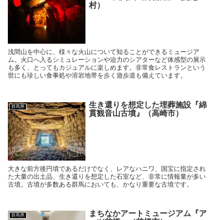
村）
浅間山を中心に、様々な火山について知ることができるミュージア
ム。火口へ入るシミュレーションや迫力のシアターなど体感型の展示
も多く、とってもカジュアルに楽しめます。非常食レストランという
世にも珍しい食事処や溶岩地帯を歩く遊歩道も備えています。
生き還りを想定した埋葬施設『綿
群馬県
貫観音山古墳』（高崎市）
大きな前方後円墳であるだけでなく、レアなハニワ、国宝に指定され
た大量の出土品、生き還りを想定した石室など、非常に情報量が多い
古墳。古墳が多数ある群馬においても、かなり重要な古墳です。
まちなかアートミュージアム『ア
群馬県