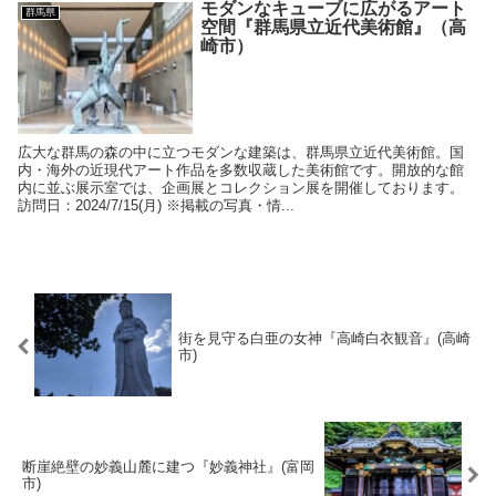
モダンなキューブに広がるアート
群馬県
空間『群馬県立近代美術館』（高
崎市）
広大な群馬の森の中に立つモダンな建築は、群馬県立近代美術館。国
内・海外の近現代アート作品を多数収蔵した美術館です。開放的な館
内に並ぶ展示室では、企画展とコレクション展を開催しております。
訪問日：2024/7/15(月) ※掲載の写真・情...
街を見守る白亜の女神『高崎白衣観音』(高崎
市)
断崖絶壁の妙義山麓に建つ『妙義神社』(富岡
市)