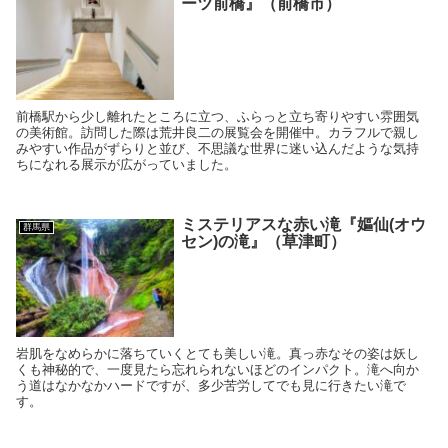
ーツ前橋』（前橋市）
前橋駅から少し離れたところに立つ、ふらっと立ち寄りやすい雰囲気
の美術館。訪問した際は荒井良二の展覧会を開催中。カラフルで親し
みやすい作品がずらりと並び、不思議な世界に迷い込んだような気持
ちになれる展示が広がっていました。
ミステリアスな赤い滝『嫗仙(オウ
群馬県
セン)の滝』（草津町）
岩肌をなめらかに落ちていくとても美しい滝。真っ赤なその姿は妖し
くも神秘的で、一度見たら忘れられないほどのインパクト。滝へ向か
う道はなかなかハードですが、多少苦労してでも見に行きたい滝で
す。