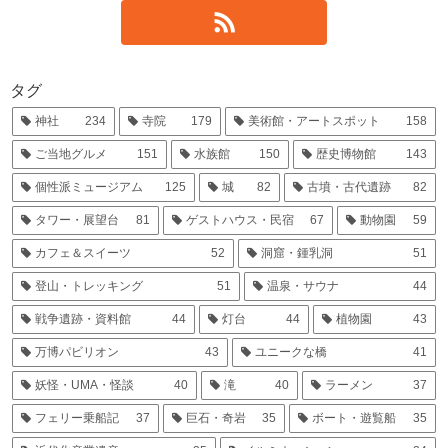
タグ
神社
234
寺院
179
美術館・アートスポット
158
ご当地グルメ
151
水族館
150
歴史博物館
143
個性派ミュージアム
125
城
82
古墳・古代遺跡
82
タワー・展望台
81
ゲストハウス・民宿
67
動物園
59
カフェ＆スイーツ
52
洞窟・鍾乳洞
51
登山・トレッキング
51
温泉・サウナ
44
戦争遺跡・資料館
44
灯台
44
植物園
43
万博パビリオン
43
ユニークな橋
41
妖怪・UMA・怪談
40
滝
40
ラーメン
37
フェリー乗船記
37
巨石・奇岩
35
ボート・遊覧船
35