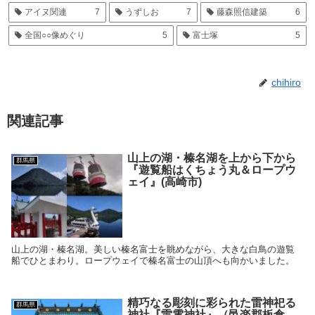
アイヌ関連
7
うずしお
7
藤森照信建築
6
全国○○像めぐり
5
富士塚
5
chihiro
関連記事
山上の湖・榛名湖を上から下から
群馬県
『遊覧船はくちょう丸＆ロープウ
ェイ』(高崎市)
山上の湖・榛名湖。美しい榛名富士を眺めながら、大きな白鳥の遊覧
船でひとまわり。ロープウェイで榛名富士の山頂へも向かいました。
精巧なる彫刻に彩られた雷神祀る
群馬県
神社『雷電神社』（邑楽郡板倉