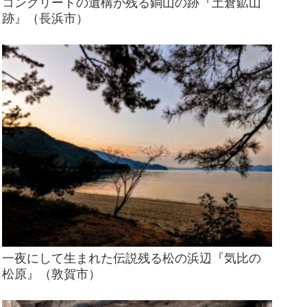
コンクリートの遺構が残る銅山の跡『土倉鉱山
跡』（長浜市）
一夜にして生まれた伝説残る松の浜辺『気比の
松原』（敦賀市）