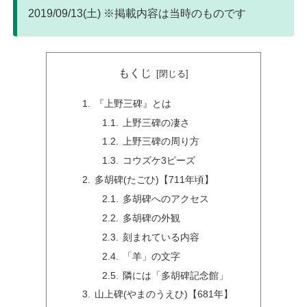
2019/09/13(土) ※掲載内容は当時のものです
もくじ
『上野三碑』とは
上野三碑の凄さ
上野三碑の周り方
コウズケ3ピーズ
多胡碑(たごひ)【711年頃】
多胡碑へのアクセス
多胡碑の外観
刻まれている内容
「羊」の文字
隣には「多胡碑記念館」
山上碑(やまのうえひ)【681年】