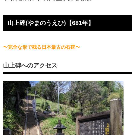
山上碑(やまのうえひ)【681年】
〜完全な形で残る日本最古の石碑〜
山上碑へのアクセス