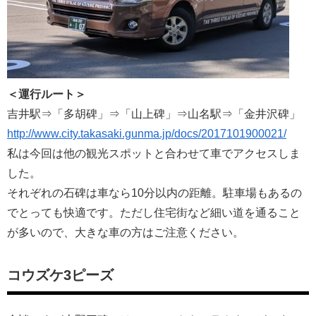
＜運行ルート＞
吉井駅⇒「多胡碑」⇒「山上碑」⇒山名駅⇒「金井沢碑」
http://www.city.takasaki.gunma.jp/docs/2017101900021/
私は今回は他の観光スポットと合わせて車でアクセスしま
した。
それぞれの石碑は車なら10分以内の距離。駐車場もあるの
でとっても快適です。ただし住宅街など細い道を通ること
が多いので、大きな車の方はご注意ください。
コウズケ3ピーズ