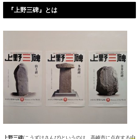
『上野三碑』とは
上野三碑
(こうずけさんぴ)というのは、高崎市に点在する
山