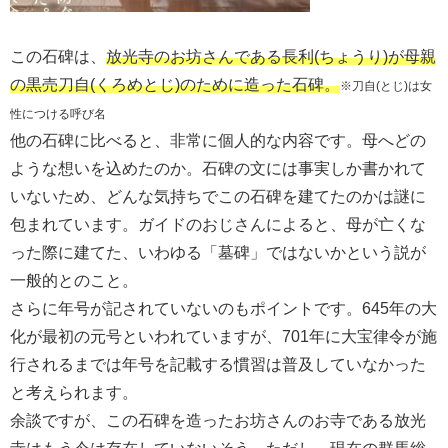
この石碑は、
放光寺のお坊さんである長利(ちょうり)が母親
の黒売刀自(くろめとじ)のために造った石碑。
※刀自(とじ)は女
性につける呼び名
他の石碑に比べると、非常に個人的な内容です。母へどの
ような想いを込めたのか。石碑の文には事実しか書かれて
いないため、どんな気持ちでこの石碑を建てたのかは謎に
包まれています。ガイドのおじさんによると、母が亡くな
った際に建てた、いわゆる「墓碑」ではないかという説が
一般的とのこと。
さらに年号が記されていないのもポイントです。645年の大
化が最初の元号といわれていますが、701年に大宝律令が施
行されるまでは年号を記載する慣習は普及していなかった
と考えられます。
余談ですが、この石碑を造ったお坊さんのお寺である放光