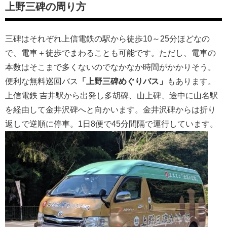
上野三碑の周り方
三碑はそれぞれ上信電鉄の駅から徒歩10～25分ほどなの
で、電車＋徒歩でまわることも可能です。ただし、電車の
本数はそこまで多くないのでなかなか時間がかかりそう。
便利な無料巡回バス
「上野三碑めぐりバス」
もあります。
上信電鉄 吉井駅から出発し多胡碑、山上碑、途中に山名駅
を経由して金井沢碑へと向かいます。金井沢碑からは折り
返しで逆順に停車。1日8便で45分間隔で運行しています。