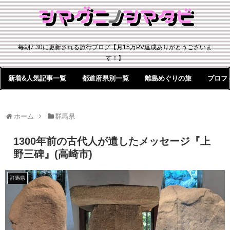
毎朝7:30に更新される旅行ブログ【月15万PV達成ありがとうございま
す！】
新着&人気記事一覧
都道府県別一覧
離島めぐりの旅
プロフ
ホーム
群馬県
1300年前の古代人が遺したメッセージ『上
野三碑』(高崎市)
群馬県