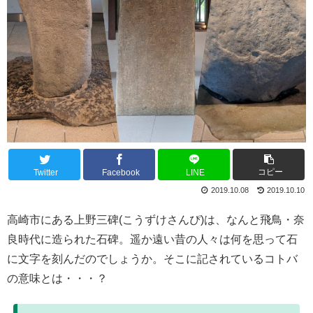
コピー
Twitter
Facebook
LINE
2019.10.08
2019.10.10
高崎市にある上野三碑(こうずけさんぴ)は、なんと飛鳥・奈
良時代に造られた石碑。遥か遠い昔の人々は何を思って石
に文字を刻んだのでしょうか。そこに記されているコトバ
の意味とは・・・？