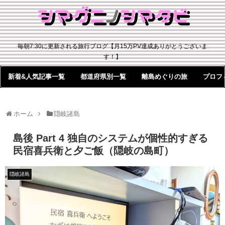
毎朝7:30に更新される旅行ブログ【月15万PV達成ありがとうございま
す！】
新着&人気記事一覧
都道府県別一覧
離島めぐりの旅
プロフ
ホーム
隠岐諸島
島後 Part 4 独自のシステムが個性的すぎる
民宿喜兵衛と夕ご飯（隠岐の島町）
隠岐諸島