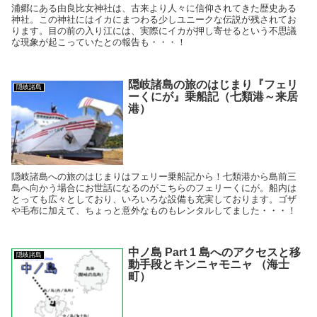
浦郷にある由良比女神社は、古来より人々に信仰されてきた歴史ある
神社。この神社にはイカにまつわる少しユニークな伝説が残されてお
ります。目の前の入り江には、実際にイカが押し寄せるという不思議
な現象が起こっていたとの報告も・・・！
隠岐諸島の旅のはじまり『フェリ
隠岐諸島
ーくにが』乗船記（七類港～来居
港）
隠岐諸島への旅のはじまりはフェリー乗船記から！七類港から島前三
島へ向かう場合にお世話になるのがこちらのフェリーくにが。船内は
とっても広々としており、いろいろな設備も充実しております。ゴザ
や毛布に加えて、ちょっと意外なものもレンタルしてました・・・！
中ノ島 Part 1 島へのアクセスと移
隠岐諸島
動手段とキンニャモニャ （海士
町）