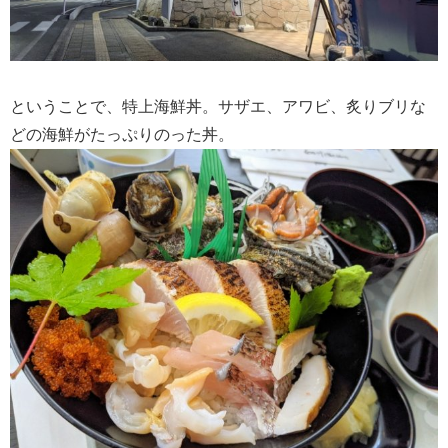
ということで、特上海鮮丼。サザエ、アワビ、炙りブリな
どの海鮮がたっぷりのった丼。