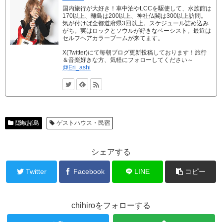
国内旅行が大好き！車中泊やLCCを駆使して、水族館は
170以上、離島は200以上、神社仏閣は300以上訪問。
気が付けば全都道府県3回以上。スケジュール詰め込み
がち。実はロックとソウルが好きなベーシスト。最近は
セルフヘアカラーブームが来てます。
X(Twitter)にて毎朝ブログ更新投稿しております！旅行
＆音楽好きな方、気軽にフォローしてください～
@Eri_ashi
隠岐諸島
ゲストハウス・民宿
シェアする
Twitter
Facebook
LINE
コピー
chihiroをフォローする