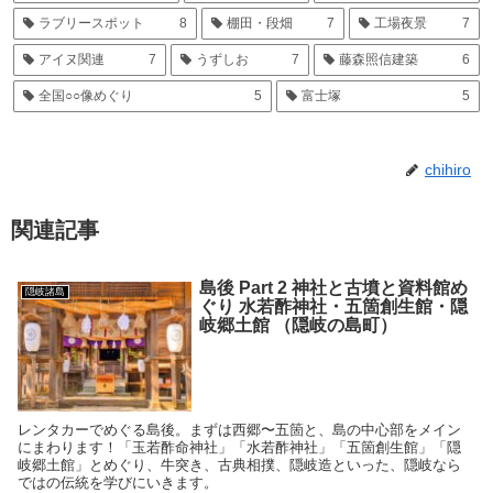
ラブリースポット
8
棚田・段畑
7
工場夜景
7
アイヌ関連
7
うずしお
7
藤森照信建築
6
全国○○像めぐり
5
富士塚
5
chihiro
関連記事
島後 Part 2 神社と古墳と資料館め
隠岐諸島
ぐり 水若酢神社・五箇創生館・隠
岐郷土館 （隠岐の島町）
レンタカーでめぐる島後。まずは西郷〜五箇と、島の中心部をメイン
にまわります！「玉若酢命神社」「水若酢神社」「五箇創生館」「隠
岐郷土館」とめぐり、牛突き、古典相撲、隠岐造といった、隠岐なら
ではの伝統を学びにいきます。