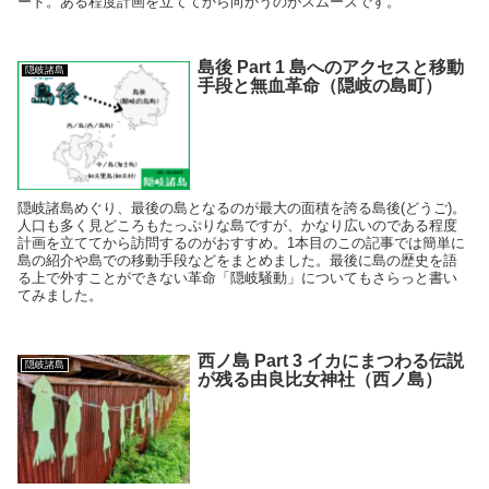
ード。ある程度計画を立ててから向かうのがスムーズです。
島後 Part 1 島へのアクセスと移動
隠岐諸島
手段と無血革命（隠岐の島町）
隠岐諸島めぐり、最後の島となるのが最大の面積を誇る島後(どうご)。
人口も多く見どころもたっぷりな島ですが、かなり広いのである程度
計画を立ててから訪問するのがおすすめ。1本目のこの記事では簡単に
島の紹介や島での移動手段などをまとめました。最後に島の歴史を語
る上で外すことができない革命「隠岐騒動」についてもさらっと書い
てみました。
西ノ島 Part 3 イカにまつわる伝説
隠岐諸島
が残る由良比女神社（西ノ島）