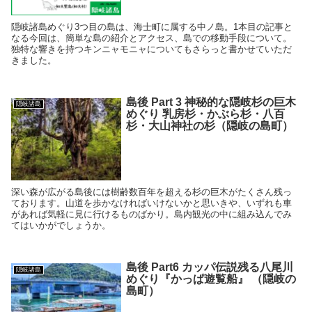
隠岐諸島めぐり3つ目の島は、海士町に属する中ノ島。1本目の記事と
なる今回は、簡単な島の紹介とアクセス、島での移動手段について。
独特な響きを持つキンニャモニャについてもさらっと書かせていただ
きました。
島後 Part 3 神秘的な隠岐杉の巨木
隠岐諸島
めぐり 乳房杉・かぶら杉・八百
杉・大山神社の杉（隠岐の島町）
深い森が広がる島後には樹齢数百年を超える杉の巨木がたくさん残っ
ております。山道を歩かなければいけないかと思いきや、いずれも車
があれば気軽に見に行けるものばかり。島内観光の中に組み込んでみ
てはいかがでしょうか。
島後 Part6 カッパ伝説残る八尾川
隠岐諸島
めぐり『かっぱ遊覧船』 （隠岐の
島町）