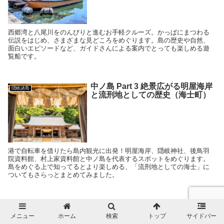
西郷湾と八尾川をのんびりと進むお手軽クルーズ。かっぱにまつわる
伝説をはじめ、さまざまな見どころをめぐります。島の歴史や自然、
面白いエピソードなど、ガイドさんによる案内でとっても楽しめる遊
覧船です。
中ノ島 Part 3 絶景広がる明屋海岸
隠岐諸島
と流刑地としての歴史（海士町）
港で自転車を借りたら島内観光に出発！明屋海岸、隠岐神社、後鳥羽
院資料館、村上家資料館と中ノ島を代表するスポットをめぐります。
島をめぐる上で知ってるとより楽しめる、「流刑地としての海士」に
ついてもさらっとまとめてみました。
メニュー
ホーム
検索
トップ
サイドバー