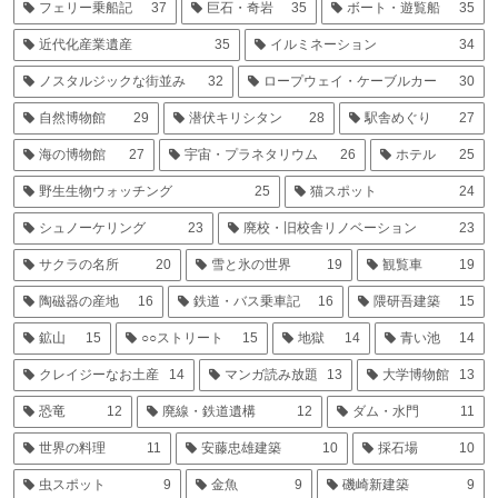
フェリー乗船記
37
巨石・奇岩
35
ボート・遊覧船
35
近代化産業遺産
35
イルミネーション
34
ノスタルジックな街並み
32
ロープウェイ・ケーブルカー
30
自然博物館
29
潜伏キリシタン
28
駅舎めぐり
27
海の博物館
27
宇宙・プラネタリウム
26
ホテル
25
野生生物ウォッチング
25
猫スポット
24
シュノーケリング
23
廃校・旧校舎リノベーション
23
サクラの名所
20
雪と氷の世界
19
観覧車
19
陶磁器の産地
16
鉄道・バス乗車記
16
隈研吾建築
15
鉱山
15
○○ストリート
15
地獄
14
青い池
14
クレイジーなお土産
14
マンガ読み放題
13
大学博物館
13
恐竜
12
廃線・鉄道遺構
12
ダム・水門
11
世界の料理
11
安藤忠雄建築
10
採石場
10
虫スポット
9
金魚
9
磯崎新建築
9