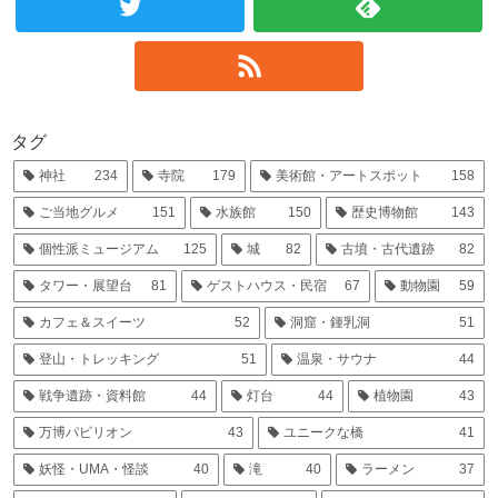
タグ
神社
234
寺院
179
美術館・アートスポット
158
ご当地グルメ
151
水族館
150
歴史博物館
143
個性派ミュージアム
125
城
82
古墳・古代遺跡
82
タワー・展望台
81
ゲストハウス・民宿
67
動物園
59
カフェ＆スイーツ
52
洞窟・鍾乳洞
51
登山・トレッキング
51
温泉・サウナ
44
戦争遺跡・資料館
44
灯台
44
植物園
43
万博パビリオン
43
ユニークな橋
41
妖怪・UMA・怪談
40
滝
40
ラーメン
37