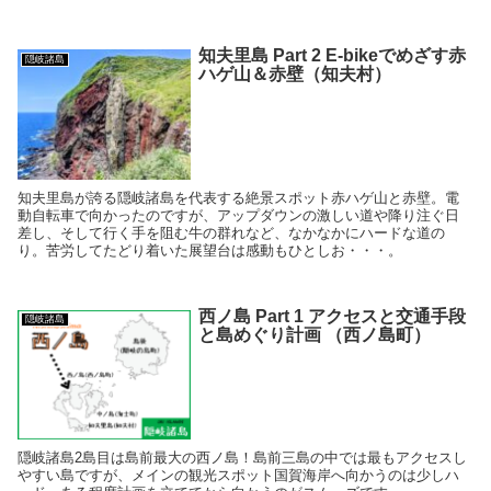
知夫里島 Part 2 E-bikeでめざす赤
隠岐諸島
ハゲ山＆赤壁（知夫村）
知夫里島が誇る隠岐諸島を代表する絶景スポット赤ハゲ山と赤壁。電
動自転車で向かったのですが、アップダウンの激しい道や降り注ぐ日
差し、そして行く手を阻む牛の群れなど、なかなかにハードな道の
り。苦労してたどり着いた展望台は感動もひとしお・・・。
西ノ島 Part 1 アクセスと交通手段
隠岐諸島
と島めぐり計画 （西ノ島町）
隠岐諸島2島目は島前最大の西ノ島！島前三島の中では最もアクセスし
やすい島ですが、メインの観光スポット国賀海岸へ向かうのは少しハ