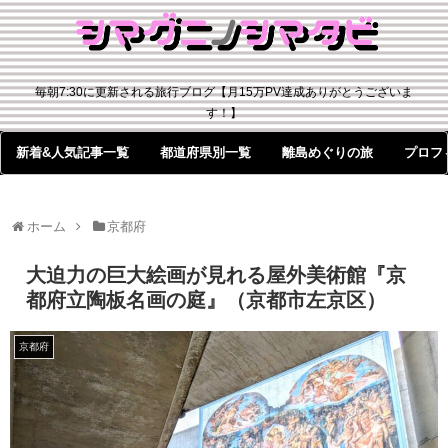
毎朝7:30に更新される旅行ブログ【月15万PV達成ありがとうございま
す！】
新着&人気記事一覧
都道府県別一覧
離島めぐりの旅
プロフ
ホーム
京都府
大迫力の巨大絵画が見れる屋外美術館『京
都府立陶板名画の庭』（京都市左京区）
京都府