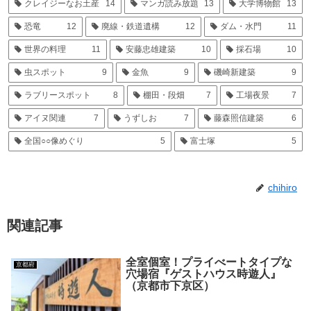
クレイジーなお土産
14
マンガ読み放題
13
大学博物館
13
恐竜
12
廃線・鉄道遺構
12
ダム・水門
11
世界の料理
11
安藤忠雄建築
10
採石場
10
虫スポット
9
金魚
9
磯崎新建築
9
ラブリースポット
8
棚田・段畑
7
工場夜景
7
アイヌ関連
7
うずしお
7
藤森照信建築
6
全国○○像めぐり
5
富士塚
5
chihiro
関連記事
全室個室！プライべートタイプな
京都府
穴場宿『ゲストハウス時遊人』
（京都市下京区）