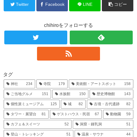
Twitter
Facebook
LINE
コピー
chihiroをフォローする
タグ
神社
234
寺院
179
美術館・アートスポット
158
ご当地グルメ
151
水族館
150
歴史博物館
143
個性派ミュージアム
125
城
82
古墳・古代遺跡
82
タワー・展望台
81
ゲストハウス・民宿
67
動物園
59
カフェ＆スイーツ
52
洞窟・鍾乳洞
51
登山・トレッキング
51
温泉・サウナ
44