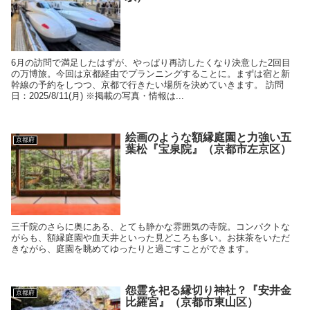
6月の訪問で満足したはずが、やっぱり再訪したくなり決意した2回目
の万博旅。今回は京都経由でプランニングすることに。まずは宿と新
幹線の予約をしつつ、京都で行きたい場所を決めていきます。 訪問
日：2025/8/11(月) ※掲載の写真・情報は...
絵画のような額縁庭園と力強い五
京都府
葉松『宝泉院』（京都市左京区）
三千院のさらに奥にある、とても静かな雰囲気の寺院。コンパクトな
がらも、額縁庭園や血天井といった見どころも多い。お抹茶をいただ
きながら、庭園を眺めてゆったりと過ごすことができます。
怨霊を祀る縁切り神社？『安井金
京都府
比羅宮』（京都市東山区）