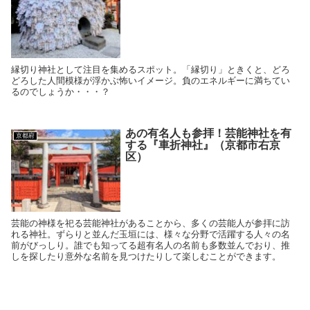
縁切り神社として注目を集めるスポット。「縁切り」ときくと、どろ
どろした人間模様が浮かぶ怖いイメージ。負のエネルギーに満ちてい
るのでしょうか・・・？
あの有名人も参拝！芸能神社を有
京都府
する『車折神社』（京都市右京
区）
芸能の神様を祀る芸能神社があることから、多くの芸能人が参拝に訪
れる神社。ずらりと並んだ玉垣には、様々な分野で活躍する人々の名
前がびっしり。誰でも知ってる超有名人の名前も多数並んでおり、推
しを探したり意外な名前を見つけたりして楽しむことができます。