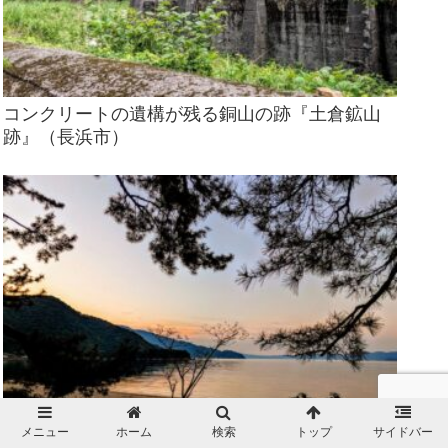
コンクリートの遺構が残る銅山の跡『土倉鉱山
跡』（長浜市）
メニュー
ホーム
検索
トップ
サイドバー