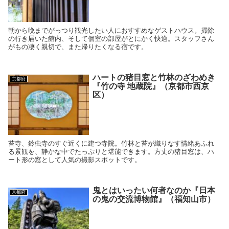
朝から晩までがっつり観光したい人におすすめなゲストハウス。掃除
の行き届いた館内、そして個室の部屋がとにかく快適。スタッフさん
がもの凄く親切で、また帰りたくなる宿です。
ハートの猪目窓と竹林のざわめき
京都府
『竹の寺 地蔵院』（京都市西京
区）
苔寺、鈴虫寺のすぐ近くに建つ寺院。竹林と苔が織りなす情緒あふれ
る景観を、静かな中でたっぷりと堪能できます。方丈の猪目窓は、ハ
ート形の窓として人気の撮影スポットです。
鬼とはいったい何者なのか『日本
京都府
の鬼の交流博物館』（福知山市）