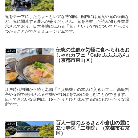
鬼をテーマにしたちょっとレアな博物館。館内には鬼瓦や鬼の仮面な
ど、鬼に関連する展示が盛りだくさん。鬼を考察した読み物も多数展
示されており、日本各地に伝わる「鬼」という存在についてどっぷり
つかることができるミュージアムです。
伝統の生麩が気軽に食べられるお
京都府
しゃれカフェ『Cafe ふふふあん』
（京都市東山区）
江戸時代初期から続く老舗「半兵衛麩」の本店に入るカフェ。高級料
亭や寺院で使用される生麩や生ゆばを気軽に楽しむことができます。
広くてきれいな店内は、ゆったりとひと休みするのにもぴったりな場
所です。
百人一首のふるさと小倉山の麓に
京都府
立つ寺院『二尊院』（京都市右京
区）