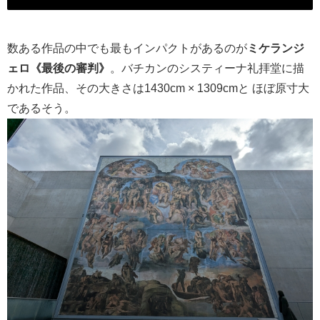
数ある作品の中でも最もインパクトがあるのが
ミケランジ
ェロ《最後の審判》
。バチカンのシスティーナ礼拝堂に描
かれた作品、その大きさは1430cm × 1309cmと ほぼ原寸大
であるそう。