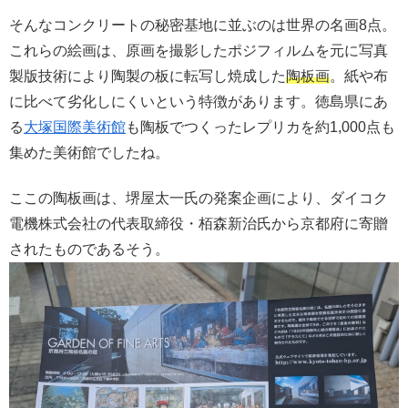
そんなコンクリートの秘密基地に並ぶのは世界の名画8点。
これらの絵画は、原画を撮影したポジフィルムを元に写真
製版技術により陶製の板に転写し焼成した
陶板画
。紙や布
に比べて劣化しにくいという特徴があります。徳島県にあ
る
大塚国際美術館
も陶板でつくったレプリカを約1,000点も
集めた美術館でしたね。
ここの陶板画は、堺屋太一氏の発案企画により、ダイコク
電機株式会社の代表取締役・栢森新治氏から京都府に寄贈
されたものであるそう。