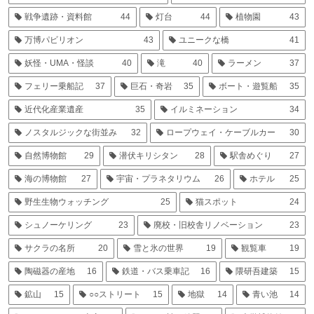
戦争遺跡・資料館
44
灯台
44
植物園
43
万博パビリオン
43
ユニークな橋
41
妖怪・UMA・怪談
40
滝
40
ラーメン
37
フェリー乗船記
37
巨石・奇岩
35
ボート・遊覧船
35
近代化産業遺産
35
イルミネーション
34
ノスタルジックな街並み
32
ロープウェイ・ケーブルカー
30
自然博物館
29
潜伏キリシタン
28
駅舎めぐり
27
海の博物館
27
宇宙・プラネタリウム
26
ホテル
25
野生生物ウォッチング
25
猫スポット
24
シュノーケリング
23
廃校・旧校舎リノベーション
23
サクラの名所
20
雪と氷の世界
19
観覧車
19
陶磁器の産地
16
鉄道・バス乗車記
16
隈研吾建築
15
鉱山
15
○○ストリート
15
地獄
14
青い池
14