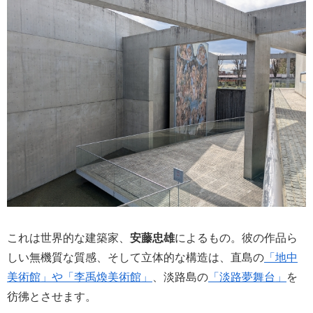
これは世界的な建築家、
安藤忠雄
によるもの。彼の作品ら
しい無機質な質感、そして立体的な構造は、直島の
「地中
美術館」や「李禹煥美術館」
、淡路島の
「淡路夢舞台」
を
彷彿とさせます。