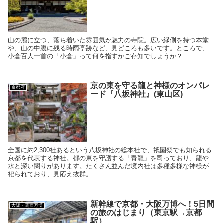
山の麓に立つ、落ち着いた雰囲気が魅力の寺院。広い縁側を持つ本堂
や、山の中腹に残る時雨亭跡など、見どころも多いです。ところで、
小倉百人一首の「小倉」って何を指すかご存知でしょうか？
京の東を守る龍と神様のオンパレ
京都府
ード『八坂神社』(東山区)
全国に約2,300社あるという八坂神社の総本社で、祇園祭でも知られる
京都を代表する神社。都の東を守護する「青龍」を司っており、龍や
水と深い関りがあります。たくさん並んだ境内社は多種多様な神様が
祀られており、見応え抜群。
新幹線で京都・大阪万博へ！5日間
大阪・関西万博
の旅のはじまり（東京駅→京都
駅）