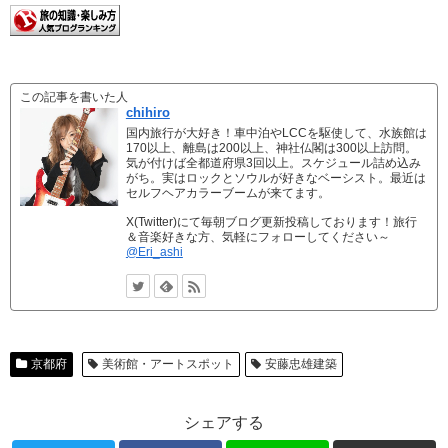
この記事を書いた人
chihiro
国内旅行が大好き！車中泊やLCCを駆使して、水族館は
170以上、離島は200以上、神社仏閣は300以上訪問。
気が付けば全都道府県3回以上。スケジュール詰め込み
がち。実はロックとソウルが好きなベーシスト。最近は
セルフヘアカラーブームが来てます。
X(Twitter)にて毎朝ブログ更新投稿しております！旅行
＆音楽好きな方、気軽にフォローしてください～
@Eri_ashi
京都府
美術館・アートスポット
安藤忠雄建築
シェアする