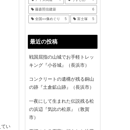
藤森照信建築
6
全国○○像めぐり
5
富士塚
5
最近の投稿
戦国屈指の山城でお手軽トレッ
キング『小谷城』（長浜市）
コンクリートの遺構が残る銅山
の跡『土倉鉱山跡』（長浜市）
一夜にして生まれた伝説残る松
の浜辺『気比の松原』（敦賀
市）
えてい