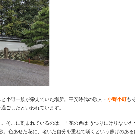
もと小野一族が栄えていた場所。平安時代の歌人・
小野小町
も
を過ごしたといわれています。
。そこに刻まれているのは、「花の色は うつりにけりな いた
う歌。色あせた花に、老いた自分を重ねて嘆くという儚げのある