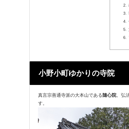
小野小町ゆかりの寺院
真言宗善通寺派の大本山である
隨心院
。弘
す。