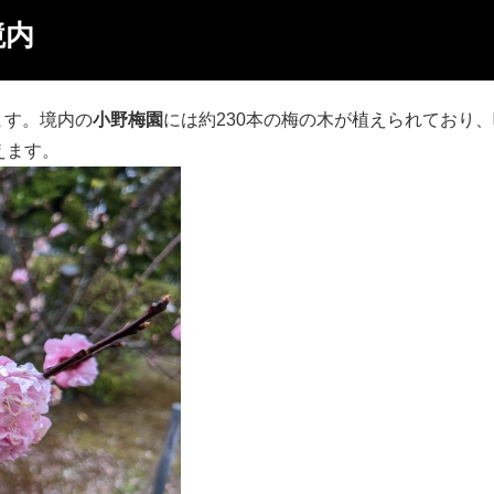
境内
ます。境内の
小野梅園
には約230本の梅の木が植えられており
えます。