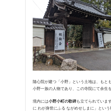
隨心院が建つ「小野」という土地は、もと
小野一族の人物であり、この寺院にて余生
境内には
小野小町の歌碑
も立てられています
に わが身世にふる ながめせしまに」とい