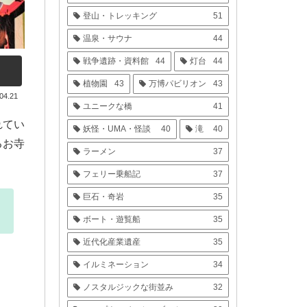
登山・トレッキング
51
温泉・サウナ
44
戦争遺跡・資料館
44
灯台
44
植物園
43
万博パビリオン
43
04.21
ユニークな橋
41
れてい
妖怪・UMA・怪談
40
滝
40
るお寺
ラーメン
37
フェリー乗船記
37
巨石・奇岩
35
ボート・遊覧船
35
近代化産業遺産
35
イルミネーション
34
ノスタルジックな街並み
32