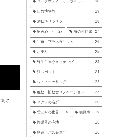
ロープウェイ・ケーブルカー
30
自然博物館
29
潜伏キリシタン
28
駅舎めぐり
27
海の博物館
27
宇宙・プラネタリウム
26
ホテル
25
野生生物ウォッチング
25
猫スポット
24
シュノーケリング
23
廃校・旧校舎リノベーション
23
寺院で
サクラの名所
20
雪と氷の世界
19
観覧車
19
陶磁器の産地
16
鉄道・バス乗車記
16