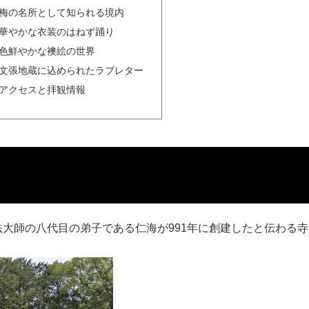
梅の名所として知られる境内
華やかな衣装のはねず踊り
色鮮やかな襖絵の世界
文張地蔵に込められたラブレター
アクセスと拝観情報
法大師の八代目の弟子である仁海が991年に創建したと伝わる