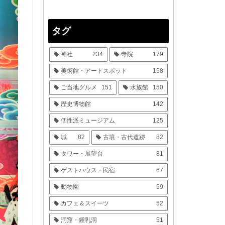
タグ
神社
234
寺院
179
美術館・アートスポット
158
ご当地グルメ
151
水族館
150
歴史博物館
142
個性派ミュージアム
125
城
82
古墳・古代遺跡
82
タワー・展望台
81
ゲストハウス・民宿
67
動物園
59
カフェ＆スイーツ
52
洞窟・鍾乳洞
51