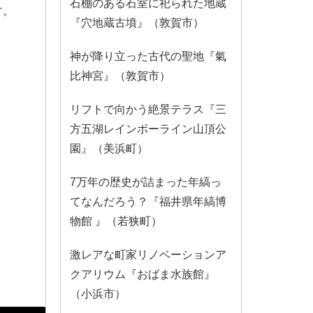
石棚のある石室に祀られた地蔵
す。
『穴地蔵古墳』（敦賀市）
神が降り立った古代の聖地『氣
比神宮』（敦賀市）
リフトで向かう絶景テラス『三
方五湖レインボーライン山頂公
園』（美浜町）
7万年の歴史が詰まった年縞っ
てなんだろう？『福井県年縞博
物館 』（若狭町）
激レアな町家リノベーションア
クアリウム『おばま水族館』
（小浜市）