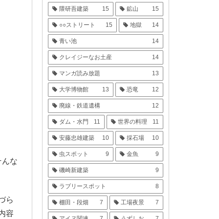
隈研吾建築
15
鉱山
15
○○ストリート
15
地獄
14
青い池
14
クレイジーなお土産
14
マンガ読み放題
13
大学博物館
13
恐竜
12
廃線・鉄道遺構
12
ダム・水門
11
世界の料理
11
安藤忠雄建築
10
採石場
10
虫スポット
9
金魚
9
そんな
磯崎新建築
9
ラブリースポット
8
づら
棚田・段畑
7
工場夜景
7
内容
アイヌ関連
7
うずしお
7