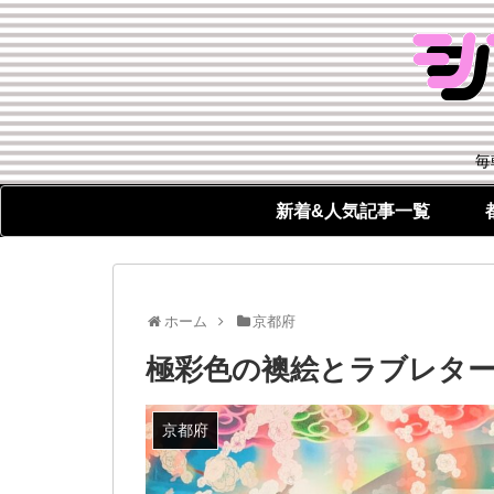
毎
新着&人気記事一覧
ホーム
京都府
極彩色の襖絵とラブレター
京都府