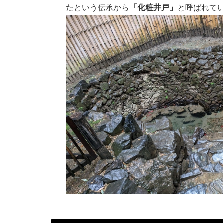
たという伝承から
「化粧井戸」
と呼ばれて