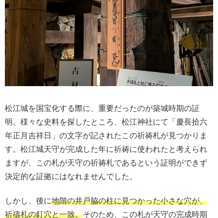
松江城を国宝化する際に、重要だったのが築城時期の証
明。様々な史料を探したところ、松江神社にて「慶長拾六
年正月吉祥日」の文字が記されたこの祈祷札が見つかりま
す。松江城天守が完成した年に祈祷に使われたと考えられ
ますが、この札が天守の祈祷札であるという証明ができず
決定的な証拠にはなれませんでした。
しかし、後に
地階の井戸脇の柱に見つかった小さな穴が、
祈禱札の釘穴と一致。
そのため、この札が天守の完成時期