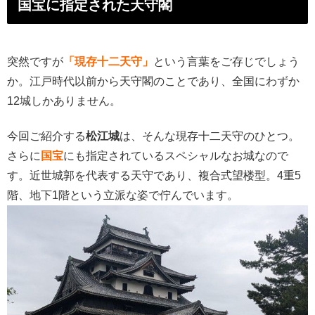
国宝に指定された天守閣
突然ですが
「現存十二天守」
という言葉をご存じでしょう
か。江戸時代以前から天守閣のことであり、全国にわずか
12城しかありません。
今回ご紹介する
松江城
は、そんな現存十二天守のひとつ。
さらに
国宝
にも指定されているスペシャルなお城なので
す。近世城郭を代表する天守であり、複合式望楼型。4重5
階、地下1階という立派な姿で佇んでいます。