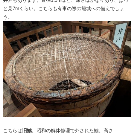
井戸
もあります。直径1.5mほど、深さはかなりあり、ぱっ
と見7mくらい。こちらも有事の際の籠城への備えでしょ
う。
こちらは
旧鯱
。昭和の解体修理で外された鯱。高さ