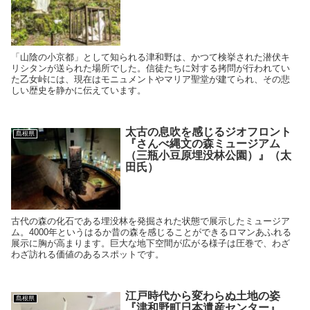
「山陰の小京都」として知られる津和野は、かつて検挙された潜伏キ
リシタンが送られた場所でした。信徒たちに対する拷問が行われてい
た乙女峠には、現在はモニュメントやマリア聖堂が建てられ、その悲
しい歴史を静かに伝えています。
太古の息吹を感じるジオフロント
島根県
『さんべ縄文の森ミュージアム
（三瓶小豆原埋没林公園）』（太
田氏）
古代の森の化石である埋没林を発掘された状態で展示したミュージア
ム。4000年というはるか昔の森を感じることができるロマンあふれる
展示に胸が高まります。巨大な地下空間が広がる様子は圧巻で、わざ
わざ訪れる価値のあるスポットです。
江戸時代から変わらぬ土地の姿
島根県
『津和野町日本遺産センター』