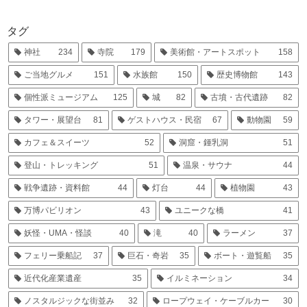
タグ
神社
234
寺院
179
美術館・アートスポット
158
ご当地グルメ
151
水族館
150
歴史博物館
143
個性派ミュージアム
125
城
82
古墳・古代遺跡
82
タワー・展望台
81
ゲストハウス・民宿
67
動物園
59
カフェ＆スイーツ
52
洞窟・鍾乳洞
51
登山・トレッキング
51
温泉・サウナ
44
戦争遺跡・資料館
44
灯台
44
植物園
43
万博パビリオン
43
ユニークな橋
41
妖怪・UMA・怪談
40
滝
40
ラーメン
37
フェリー乗船記
37
巨石・奇岩
35
ボート・遊覧船
35
近代化産業遺産
35
イルミネーション
34
ノスタルジックな街並み
32
ロープウェイ・ケーブルカー
30