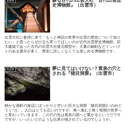
蘇る古代の出雲大社『古代出雲歴
島根県
史博物館』（出雲市）
出雲大社に参拝に来て「もっと神話の世界や出雲の歴史について知り
たい」と思ったらぜひ立ち寄ってほしいのが古代出雲歴史博物館。巨
大建築であった古代の出雲大社復元模型や、大量の銅剣などインパク
トのある展示が多く、歴史に詳しくなくても楽しめる博物館です。
夢に見てはいけない？黄泉の穴と
島根県
される『猪目洞窟』（出雲市）
静かな港町の海辺にぽっかりと空いた巨大な洞窟「猪目洞窟(いのめど
うくつ)」。入口はとても広いのですが、奥へ進むと狭く暗闇の世界へ
と変わっていきます。この穴の先は黄泉の国へと繋がるというウワサ
ですが、いったいどのような伝承が残されているのでしょうか。