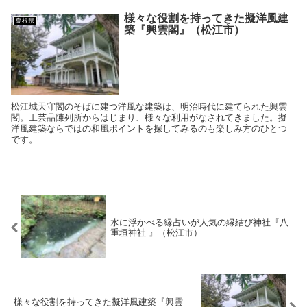
様々な役割を持ってきた擬洋風建
島根県
築『興雲閣』（松江市）
松江城天守閣のそばに建つ洋風な建築は、明治時代に建てられた興雲
閣。工芸品陳列所からはじまり、様々な利用がなされてきました。擬
洋風建築ならではの和風ポイントを探してみるのも楽しみ方のひとつ
です。
水に浮かべる縁占いが人気の縁結び神社『八
重垣神社 』（松江市）
様々な役割を持ってきた擬洋風建築『興雲