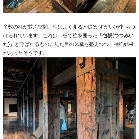
多数の柱が並ぶ空間。柱はよく見ると鎹(かすがい)が打ちつ
けられています。これは、板で柱を囲った
「包板(つつみい
た)」
と呼ばれるもの。見た目の体裁を整えつつ、補強効果
があったそうです。