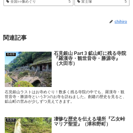
全国○○像めぐり
5
富士塚
5
chihiro
関連記事
石見銀山 Part 3 鉱山町に残る寺院
島根県
『羅漢寺・観世音寺・勝源寺』
（大田市）
石見銀山ラストはお寺めぐり！数多く残る寺院の中でも、羅漢寺・観
世音寺・勝源寺という3つのお寺を訪ねました。創建の歴史を見ると、
鉱山町の営みが少しずつ見えてきます。
凄惨な歴史を伝える場所『乙女峠
島根県
マリア聖堂』（津和野町）