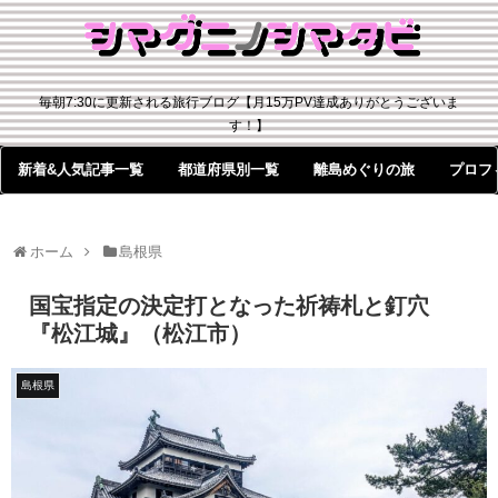
毎朝7:30に更新される旅行ブログ【月15万PV達成ありがとうございま
す！】
新着&人気記事一覧
都道府県別一覧
離島めぐりの旅
プロフ
ホーム
島根県
国宝指定の決定打となった祈祷札と釘穴
『松江城』（松江市）
島根県