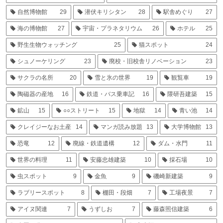
自然博物館
29
潜伏キリシタン
28
駅舎めぐり
27
海の博物館
27
宇宙・プラネタリウム
26
ホテル
25
野生生物ウォッチング
25
猫スポット
24
シュノーケリング
23
廃校・旧校舎リノベーション
23
サクラの名所
20
雪と氷の世界
19
観覧車
19
陶磁器の産地
16
鉄道・バス乗車記
16
隈研吾建築
15
鉱山
15
○○ストリート
15
地獄
14
青い池
14
クレイジーなお土産
14
マンガ読み放題
13
大学博物館
13
恐竜
12
廃線・鉄道遺構
12
ダム・水門
11
世界の料理
11
安藤忠雄建築
10
採石場
10
虫スポット
9
金魚
9
磯崎新建築
9
ラブリースポット
8
棚田・段畑
7
工場夜景
7
アイヌ関連
7
うずしお
7
藤森照信建築
6