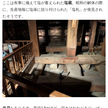
ここは有事に備えて塩が蓄えられた
塩蔵
。昭和の解体の際
に、生産地毎に塩俵に括り付けられた「塩札」が発見され
たそうです。