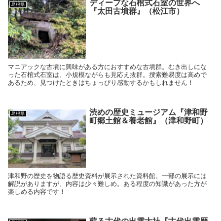
ディープな石棺式石室の世界へ
島根県
『太田古墳群』（松江市）
マニアックな古墳に興味がある方におすすめな古墳群。むき出しにな
った石棺式石室は、小規模ながらも見応え抜群。捜索難易度は高めで
あるため、見つけたときはちょっぴり感動するかもしれません！
渋めの歴史ミュージアム『津和野
島根県
町郷土館＆養老館』（津和野町）
津和野の歴史を物語る歴史資料が展示された資料館。一部の展示には
解説がありますが、内容は少々難しめ。ある程度の知識があった方が
楽しめる内容です！