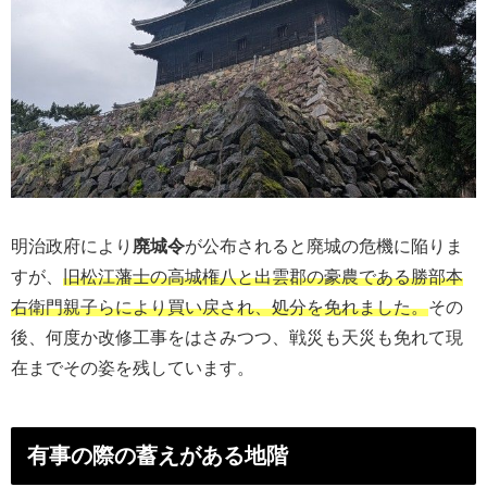
明治政府により
廃城令
が公布されると廃城の危機に陥りま
すが、
旧松江藩士の高城権八と出雲郡の豪農である勝部本
右衛門親子らにより買い戻され、処分を免れました。
その
後、何度か改修工事をはさみつつ、戦災も天災も免れて現
在までその姿を残しています。
有事の際の蓄えがある地階