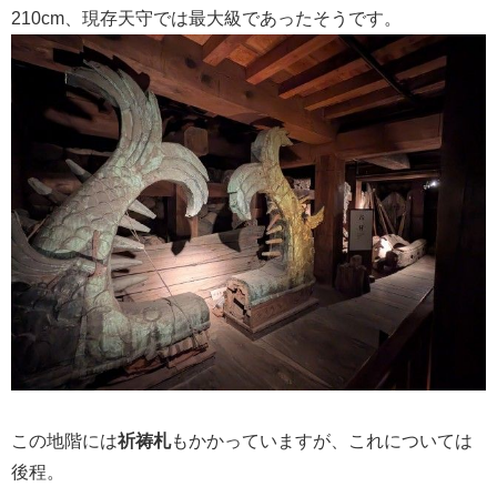
210cm、現存天守では最大級であったそうです。
この地階には
祈祷札
もかかっていますが、これについては
後程。