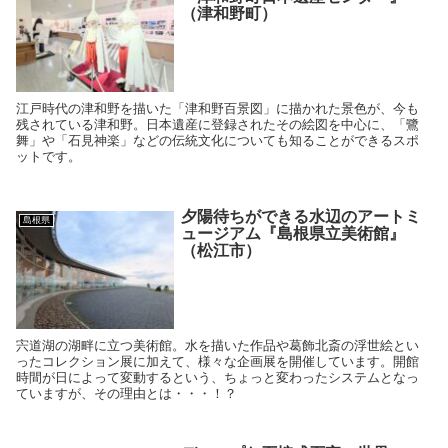
（津和野町）
江戸時代の津和野を描いた「津和野百景図」に描かれた景色が、今も
残されている津和野。日本遺産に登録されたその絵図を中心に、「鷺
舞」や「石見神楽」などの伝統文化についても知ることができるスポ
ットです。
夕陽待ちができる水辺のアートミ
島根県
ュージアム『島根県立美術館』
（松江市）
宍道湖の湖畔に立つ美術館。水を描いた作品や葛飾北斎の浮世絵とい
ったコレクション展に加えて、様々な企画展を開催しています。開館
時間が日によって変動するという、ちょっと変わったシステムとなっ
ていますが、その理由とは・・・！？