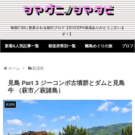
毎朝7:30に更新される旅行ブログ【月15万PV達成ありがとうございま
す！】
新着&人気記事一覧
都道府県別一覧
離島めぐりの旅
プロフ
ホーム
萩諸島
見島 Part 3 ジーコンボ古墳群とダムと見島
牛 （萩市／萩諸島）
萩諸島