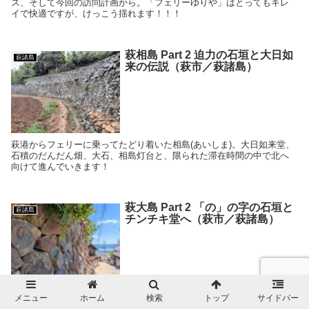
ス、そして今回の訪問計画から。「フェリーゆりや」はとってもキレ
イで快適ですが、けっこう揺れます！！！
萩相島 Part 2 迫力の石垣と大日如
萩諸島
来の伝説（萩市／萩諸島）
萩港からフェリーに乗ってたどり着いた相島(あいしま)。大日如来堂、
石積のだんだん畑、大石、相島灯台と、限られた滞在時間の中で北へ
向けて進んでいきます！
萩大島 Part 2 「の」の字の石垣と
萩諸島
チンチキ堂へ（萩市／萩諸島）
萩港からフェリーに乗ってたどり着いた萩大島。集落めぐりを終え
メニュー
ホーム
検索
トップ
サイドバー
て、斜面を登り「の」の字の石垣やチンチキ堂、大島八幡宮をめぐっ