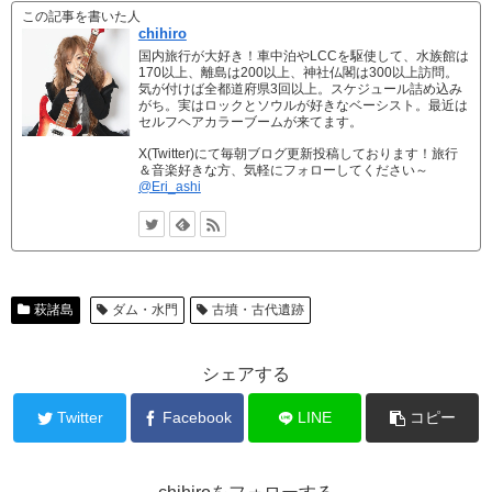
この記事を書いた人
chihiro
国内旅行が大好き！車中泊やLCCを駆使して、水族館は
170以上、離島は200以上、神社仏閣は300以上訪問。
気が付けば全都道府県3回以上。スケジュール詰め込み
がち。実はロックとソウルが好きなベーシスト。最近は
セルフヘアカラーブームが来てます。
X(Twitter)にて毎朝ブログ更新投稿しております！旅行
＆音楽好きな方、気軽にフォローしてください～
@Eri_ashi
萩諸島
ダム・水門
古墳・古代遺跡
シェアする
Twitter
Facebook
LINE
コピー