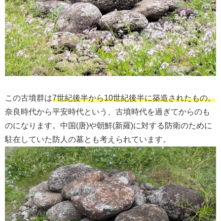
この古墳群は
7世紀後半から10世紀後半に築造されたもの。
奈良時代から平安時代という、古墳時代を過ぎてからのも
のになります。中国(唐)や朝鮮(新羅)に対する防衛のために
駐在していた防人の墓とも考えられています。