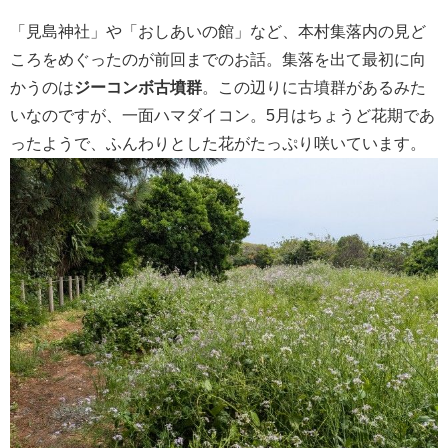
「見島神社」や「おしあいの館」など、本村集落内の見ど
ころをめぐったのが前回までのお話。集落を出て最初に向
かうのは
ジーコンボ古墳群
。この辺りに古墳群があるみた
いなのですが、一面ハマダイコン。5月はちょうど花期であ
ったようで、ふんわりとした花がたっぷり咲いています。