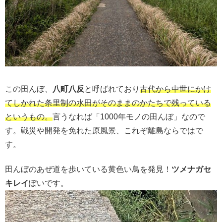
この田んぼ、
八町八反
と呼ばれており
古代から中世にかけ
てしかれた条里制の水田がそのままのかたちで残っている
というもの。
言うなれば「1000年モノの田んぼ」なので
す。戦災や開発を免れた原風景、これぞ離島ならではで
す。
田んぼのあぜ道を歩いている黄色い鳥を発見！
ツメナガセ
キレイ
ぽいです。