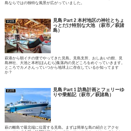
島ならではの独特な風景が広がっていました。
見島 Part 2 本村地区の神社とちょ
萩諸島
っとだけ特別な大池 （萩市／萩諸
島）
萩港から朝イチの便でやってきた見島。見島支所、おしあいの館、見
島神社、大池と本村(ほんむら)集落内の見どころをめぐっていきます。
ところでカメさんっていつから地球上に存在しているか知ってます
か？
見島 Part 1 訪島計画とフェリーゆ
萩諸島
りや乗船記（萩市／萩諸島）
萩の離島で最北端に位置する見島。まずは簡単な島の紹介とアクセ