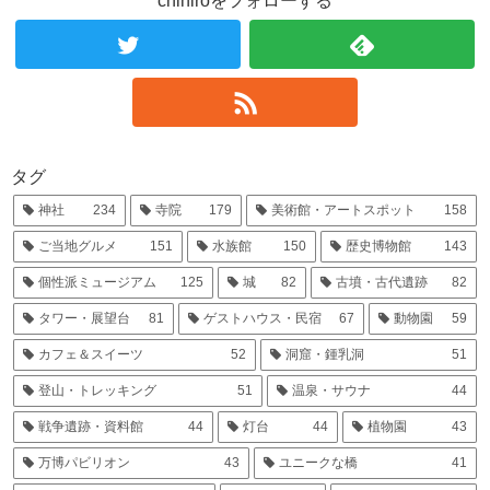
chihiroをフォローする
タグ
神社
234
寺院
179
美術館・アートスポット
158
ご当地グルメ
151
水族館
150
歴史博物館
143
個性派ミュージアム
125
城
82
古墳・古代遺跡
82
タワー・展望台
81
ゲストハウス・民宿
67
動物園
59
カフェ＆スイーツ
52
洞窟・鍾乳洞
51
登山・トレッキング
51
温泉・サウナ
44
戦争遺跡・資料館
44
灯台
44
植物園
43
万博パビリオン
43
ユニークな橋
41