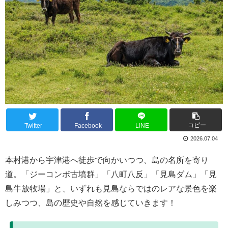
コピー
Twitter
Facebook
LINE
2026.07.04
本村港から宇津港へ徒歩で向かいつつ、島の名所を寄り
道。「ジーコンボ古墳群」「八町八反」「見島ダム」「見
島牛放牧場」と、いずれも見島ならではのレアな景色を楽
しみつつ、島の歴史や自然を感じていきます！