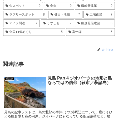
虫スポット
9
金魚
9
磯崎新建築
9
ラブリースポット
8
棚田・段畑
7
工場夜景
7
アイヌ関連
7
うずしお
7
藤森照信建築
6
全国○○像めぐり
5
富士塚
5
chihiro
関連記事
見島 Part 4 ジオパークの地形と島
萩諸島
ならではの信仰（萩市／萩諸島）
見島の記事ラストは、島の北部の宇津(うつ)港周辺について。崖にそび
える観音堂と賽の河原、ジオパークにもなっている断崖絶壁など、離