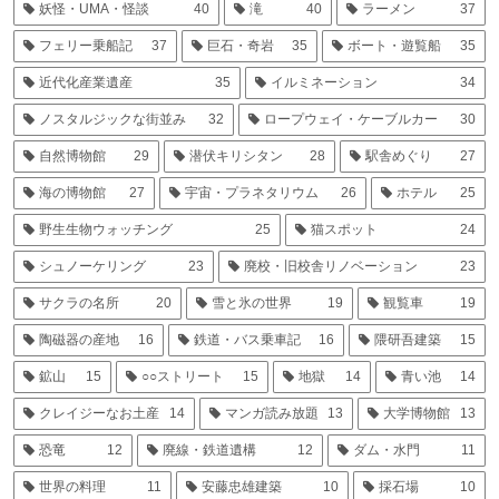
妖怪・UMA・怪談
40
滝
40
ラーメン
37
フェリー乗船記
37
巨石・奇岩
35
ボート・遊覧船
35
近代化産業遺産
35
イルミネーション
34
ノスタルジックな街並み
32
ロープウェイ・ケーブルカー
30
自然博物館
29
潜伏キリシタン
28
駅舎めぐり
27
海の博物館
27
宇宙・プラネタリウム
26
ホテル
25
野生生物ウォッチング
25
猫スポット
24
シュノーケリング
23
廃校・旧校舎リノベーション
23
サクラの名所
20
雪と氷の世界
19
観覧車
19
陶磁器の産地
16
鉄道・バス乗車記
16
隈研吾建築
15
鉱山
15
○○ストリート
15
地獄
14
青い池
14
クレイジーなお土産
14
マンガ読み放題
13
大学博物館
13
恐竜
12
廃線・鉄道遺構
12
ダム・水門
11
世界の料理
11
安藤忠雄建築
10
採石場
10