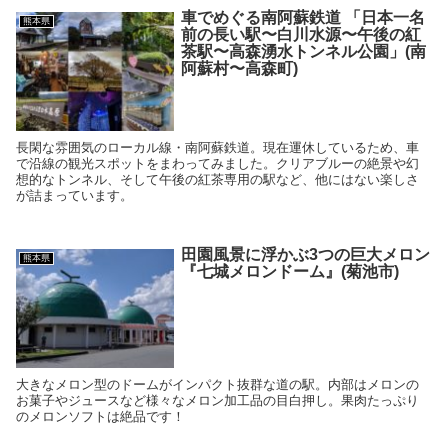
車でめぐる南阿蘇鉄道 「日本一名
熊本県
前の長い駅〜白川水源〜午後の紅
茶駅〜高森湧水トンネル公園」(南
阿蘇村〜高森町)
長閑な雰囲気のローカル線・南阿蘇鉄道。現在運休しているため、車
で沿線の観光スポットをまわってみました。クリアブルーの絶景や幻
想的なトンネル、そして午後の紅茶専用の駅など、他にはない楽しさ
が詰まっています。
田園風景に浮かぶ3つの巨大メロン
熊本県
『七城メロンドーム』(菊池市)
大きなメロン型のドームがインパクト抜群な道の駅。内部はメロンの
お菓子やジュースなど様々なメロン加工品の目白押し。果肉たっぷり
のメロンソフトは絶品です！