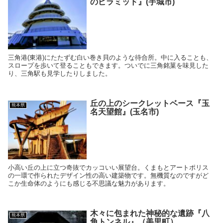
のピラミッド』(宇城市)
三角港(東港)にたたずむ白い巻き貝のような待合所。中に入ることも、
スロープを歩いて登ることもできます。ついでに三角銘菓を味見した
り、三角駅も見学したりしました。
丘の上のシークレットベース『玉
熊本県
名天望館』(玉名市)
小高い丘の上に立つ奇抜でカッコいい展望台。くまもとアートポリス
の一環で作られたデザイン性の高い建築物です。無機質なのですがど
こか生命体のようにも感じる不思議な魅力があります。
木々に包まれた神秘的な遺跡『八
熊本県
角トンネル』（美里町）