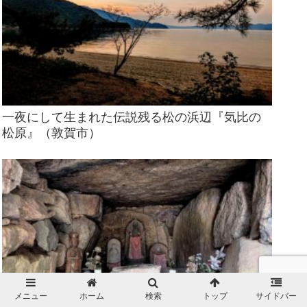
一夜にして生まれた伝説残る松の浜辺『気比の
松原』（敦賀市）
メニュー
ホーム
検索
トップ
サイドバー