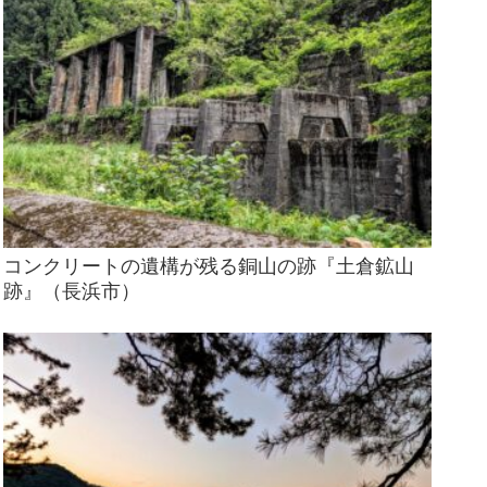
コンクリートの遺構が残る銅山の跡『土倉鉱山
跡』（長浜市）