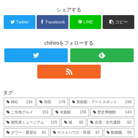
シェアする
Twitter
Facebook
LINE
コピー
chihiroをフォローする
タグ
神社
234
寺院
179
美術館・アートスポット
158
ご当地グルメ
151
水族館
150
歴史博物館
143
個性派ミュージアム
125
城
82
古墳・古代遺跡
82
タワー・展望台
81
ゲストハウス・民宿
67
動物園
59