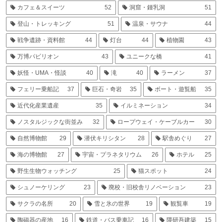
カフェ＆スイーツ
52
洞窟・鍾乳洞
51
登山・トレッキング
51
温泉・サウナ
44
戦争遺跡・資料館
44
灯台
44
植物園
43
万博パビリオン
43
ユニークな橋
41
妖怪・UMA・怪談
40
滝
40
ラーメン
37
フェリー乗船記
37
巨石・奇岩
35
ボート・遊覧船
35
近代化産業遺産
35
イルミネーション
34
ノスタルジックな街並み
32
ロープウェイ・ケーブルカー
30
自然博物館
29
潜伏キリシタン
28
駅舎めぐり
27
海の博物館
27
宇宙・プラネタリウム
26
ホテル
25
野生生物ウォッチング
25
猫スポット
24
シュノーケリング
23
廃校・旧校舎リノベーション
23
サクラの名所
20
雪と氷の世界
19
観覧車
19
陶磁器の産地
16
鉄道・バス乗車記
16
隈研吾建築
15