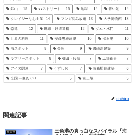
鉱山
15
○○ストリート
15
地獄
14
青い池
14
クレイジーなお土産
14
マンガ読み放題
13
大学博物館
13
恐竜
12
廃線・鉄道遺構
12
ダム・水門
11
世界の料理
11
安藤忠雄建築
10
採石場
10
虫スポット
9
金魚
9
磯崎新建築
9
ラブリースポット
8
棚田・段畑
7
工場夜景
7
アイヌ関連
7
うずしお
7
藤森照信建築
6
全国○○像めぐり
5
富士塚
5
chihiro
関連記事
三角港の真っ白なスパイラル『海
熊本県