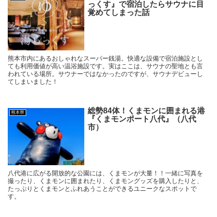
っくす』で宿泊したらサウナに目
覚めてしまった話
熊本市内にあるおしゃれなスーパー銭湯。快適な設備で宿泊施設とし
ても利用価値が高い温浴施設です。実はここは、サウナの聖地とも言
われている場所。サウナーではなかったのですが、サウナデビューし
てしまいました！
総勢84体！くまモンに囲まれる港
熊本県
『くまモンポート八代』（八代
市）
八代港に広がる開放的な公園には、くまモンが大量！！一緒に写真を
撮ったり、くまモンに囲まれたり、くまモングッズを購入したりと、
たっぷりとくまモンとふれあうことができるユニークなスポットで
す。