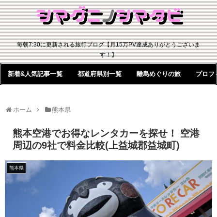
毎朝7:30に更新される旅行ブログ【月15万PV達成ありがとうございま
す！】
新着&人気記事一覧
都道府県別一覧
離島めぐりの旅
プロフ
ホーム
熊本県
熊本空港でお得なレンタカーを探せ！ 空港
周辺の9社で料金比較(上益城郡益城町)
熊本県