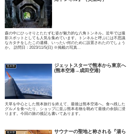
森の中にひっそりとたたずむ姿が魅力的な八角トンネル。近年では撮
影スポットとしても人気を集めています。トンネルと呼ぶには不思議
なカタチをしたこの遺構、いったい何のために設置されたのでしょう
か。 訪問日：2023/11/5(日) ※掲載の写真...
ジェットスターで熊本から東京へ
熊本県
(熊本空港→成田空港)
天草を中心とした熊本旅行を終えて、最後は熊本空港へ。食べ残した
グルメを食べたり、ショップに並ぶ熊本名物を眺めて最後の余韻に浸
ります。今回の旅の後記も書いてあります。
サウナーの聖地と称される『湯ら
熊本県