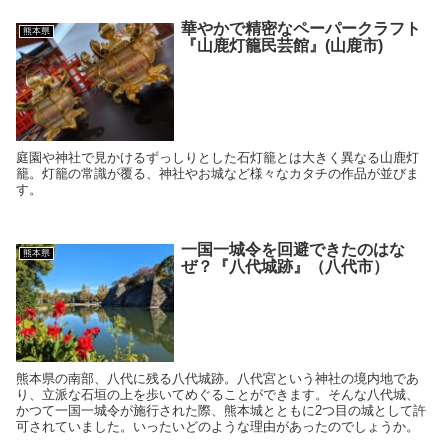
華やかで精密なペーパークラフト
熊本県
『山鹿灯籠民芸館』(山鹿市)
庭園や神社で見かけるずっしりとした石灯籠とは大きく異なる山鹿灯
籠。灯籠の常識が覆る、神社やお城など様々なカタチの作品が並びま
す。
一国一城令を回避できたのはな
熊本県
ぜ？『八代城跡』（八代市）
熊本県の南部、八代に残る八代城跡。八代宮という神社の境内地であ
り、立派な石垣の上を歩いてめぐることができます。そんな八代城、
かつて一国一城令が施行された際、熊本城とともに2つ目の城として許
可されていました。いったいどのような理由があったのでしょうか。