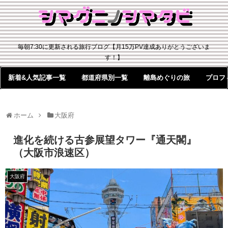
毎朝7:30に更新される旅行ブログ【月15万PV達成ありがとうございま
す！】
新着&人気記事一覧
都道府県別一覧
離島めぐりの旅
プロフ
ホーム
大阪府
進化を続ける古参展望タワー『通天閣』
（大阪市浪速区）
大阪府