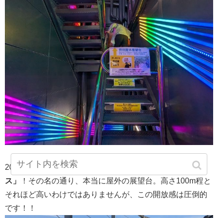
2015年にオープンした
特別野外展望台「天望パラダイ
ス」
！その名の通り、本当に屋外の展望台。高さ100m程と
それほど高いわけではありませんが、この開放感は圧倒的
です！！