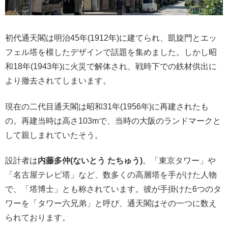
初代通天閣は明治45年(1912年)に建てられ、凱旋門とエッ
フェル塔を模したデザインで話題を集めました。しかし昭
和18年(1943年)に火災で解体され、戦時下での鉄材供出に
より撤去されてしまいます。
現在の二代目通天閣は昭和31年(1956年)に再建されたも
の。再建当時は高さ103mで、当時の大阪のランドマークと
して親しまれていたそう。
設計者は
内藤多仲(ないとう たちゅう)
。「東京タワー」や
「名古屋テレビ塔」など、数多くの高層塔を手がけた人物
で、「塔博士」とも称されています。彼が手掛けた6つのタ
ワーを「タワー六兄弟」と呼び、通天閣はその一つに数え
られております。