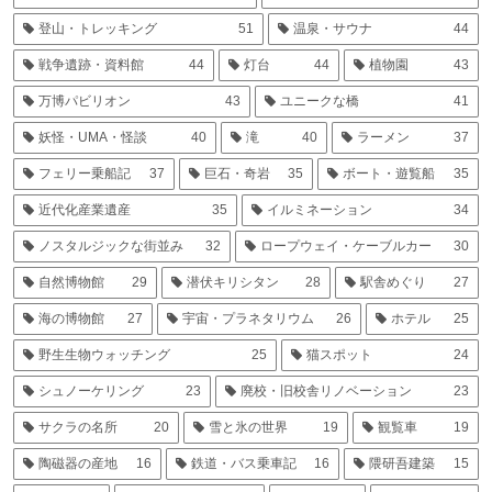
登山・トレッキング
51
温泉・サウナ
44
戦争遺跡・資料館
44
灯台
44
植物園
43
万博パビリオン
43
ユニークな橋
41
妖怪・UMA・怪談
40
滝
40
ラーメン
37
フェリー乗船記
37
巨石・奇岩
35
ボート・遊覧船
35
近代化産業遺産
35
イルミネーション
34
ノスタルジックな街並み
32
ロープウェイ・ケーブルカー
30
自然博物館
29
潜伏キリシタン
28
駅舎めぐり
27
海の博物館
27
宇宙・プラネタリウム
26
ホテル
25
野生生物ウォッチング
25
猫スポット
24
シュノーケリング
23
廃校・旧校舎リノベーション
23
サクラの名所
20
雪と氷の世界
19
観覧車
19
陶磁器の産地
16
鉄道・バス乗車記
16
隈研吾建築
15