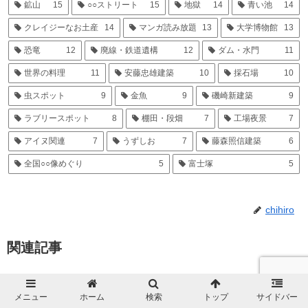
鉱山
15
○○ストリート
15
地獄
14
青い池
14
クレイジーなお土産
14
マンガ読み放題
13
大学博物館
13
恐竜
12
廃線・鉄道遺構
12
ダム・水門
11
世界の料理
11
安藤忠雄建築
10
採石場
10
虫スポット
9
金魚
9
磯崎新建築
9
ラブリースポット
8
棚田・段畑
7
工場夜景
7
アイヌ関連
7
うずしお
7
藤森照信建築
6
全国○○像めぐり
5
富士塚
5
chihiro
関連記事
旨味たっぷりの油かす『かすうど
大阪府
ん KASUYA 藤井寺本店』（藤井
メニュー
ホーム
検索
トップ
サイドバー
寺市）