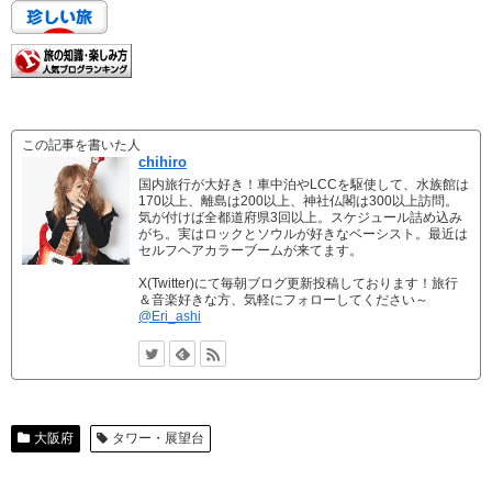
この記事を書いた人
chihiro
国内旅行が大好き！車中泊やLCCを駆使して、水族館は
170以上、離島は200以上、神社仏閣は300以上訪問。
気が付けば全都道府県3回以上。スケジュール詰め込み
がち。実はロックとソウルが好きなベーシスト。最近は
セルフヘアカラーブームが来てます。
X(Twitter)にて毎朝ブログ更新投稿しております！旅行
＆音楽好きな方、気軽にフォローしてください～
@Eri_ashi
大阪府
タワー・展望台