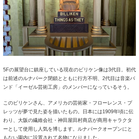
5Fの展望台に鎮座している現在のビリケン像は3代目。初代
は前述のルナパーク閉鎖とともに行方不明、2代目は音楽バ
ンド「イーゼル芸術工房」のメンバーになっているそう。
このビリケンさん、アメリカの芸術家・フローレンス・プ
レッツが夢で見た姿を描いたもの。日本には1909年頃に伝
わり、大阪の繊維会社・神田屋田村商店が商用キャラクタ
ーとして使用し人気を博します。ルナパークオープンにと
もない園内に設置されて名物になりました。