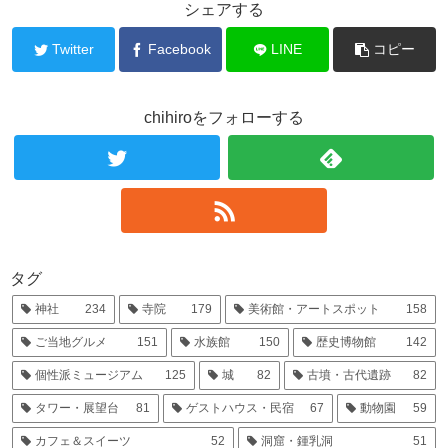
シェアする
Twitter
Facebook
LINE
コピー
chihiroをフォローする
タグ
神社
234
寺院
179
美術館・アートスポット
158
ご当地グルメ
151
水族館
150
歴史博物館
142
個性派ミュージアム
125
城
82
古墳・古代遺跡
82
タワー・展望台
81
ゲストハウス・民宿
67
動物園
59
カフェ＆スイーツ
52
洞窟・鍾乳洞
51