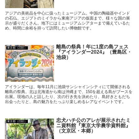
アジアの美術品を中心に扱ったミュージアム。中国の陶磁器やインド
の石仏、エジプトのミイラから東南アジアの仮面まで、様々な国の展
示が盛りだくさん。地下にはミュージアムシアターまで備えているた
め、時間に余裕を持って訪問したい博物館です。
離島の祭典！年に1度の島フェス
東京都（23区）
『アイランダー2024』（豊島区・
池袋）
アイランダーは、毎年11月に池袋サンシャインシティにて開催される
離島の祭典。北は北海道から南は沖縄まで、150を超える島がブースを
出展。現地の人と話したり、次の行き先を決めたり、島好きともだち
出会ったりと、島の魅力をたっぷり楽しめるレアなイベントです。
忠犬ハチ公のアレが展示されたミ
東京都（23区）
ニ資料館『東京大学農学資料館』
（文京区・本郷）