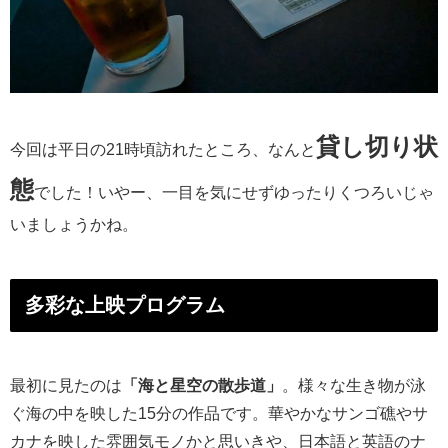
貸し切り状
今回は平日の21時頃訪れたところ、なんと
態
でした！いやー、一目を気にせずゆったりくつろいじゃ
いましょうかね。
多彩な上映プログラム
最初に見たのは
「海と星空の散歩道」
。様々な生き物が泳
ぐ海の中を映した15分の作品です。華やかなサンゴ礁やサ
カナを映した雰囲気モノかと思いきや、日本語と英語のナ