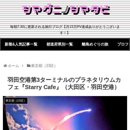
毎朝7:30に更新される旅行ブログ【月15万PV達成ありがとうございま
す！】
新着&人気記事一覧
都道府県別一覧
離島めぐりの旅
プロフ
ホーム
東京都（23区）
羽田空港第3ターミナルのプラネタリウムカ
フェ『Starry Cafe』（大田区・羽田空港）
東京都（23区）