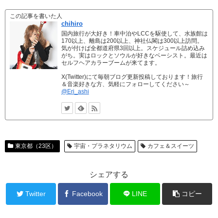
この記事を書いた人
chihiro
国内旅行が大好き！車中泊やLCCを駆使して、水族館は
170以上、離島は200以上、神社仏閣は300以上訪問。
気が付けば全都道府県3回以上。スケジュール詰め込み
がち。実はロックとソウルが好きなベーシスト。最近は
セルフヘアカラーブームが来てます。
X(Twitter)にて毎朝ブログ更新投稿しております！旅行
＆音楽好きな方、気軽にフォローしてください～
@Eri_ashi
東京都（23区）
宇宙・プラネタリウム
カフェ＆スイーツ
シェアする
Twitter
Facebook
LINE
コピー