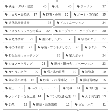
妖怪・UMA・怪談
40
滝
40
ラーメン
37
フェリー乗船記
37
巨石・奇岩
35
ボート・遊覧船
35
近代化産業遺産
35
イルミネーション
34
ノスタルジックな街並み
32
ロープウェイ・ケーブルカー
30
自然博物館
29
潜伏キリシタン
28
駅舎めぐり
27
海の博物館
27
宇宙・プラネタリウム
26
ホテル
25
野生生物ウォッチング
25
猫スポット
24
シュノーケリング
23
廃校・旧校舎リノベーション
23
サクラの名所
20
雪と氷の世界
19
観覧車
19
陶磁器の産地
16
鉄道・バス乗車記
16
隈研吾建築
15
鉱山
15
○○ストリート
15
地獄
14
青い池
14
クレイジーなお土産
14
マンガ読み放題
13
大学博物館
13
恐竜
12
廃線・鉄道遺構
12
ダム・水門
11