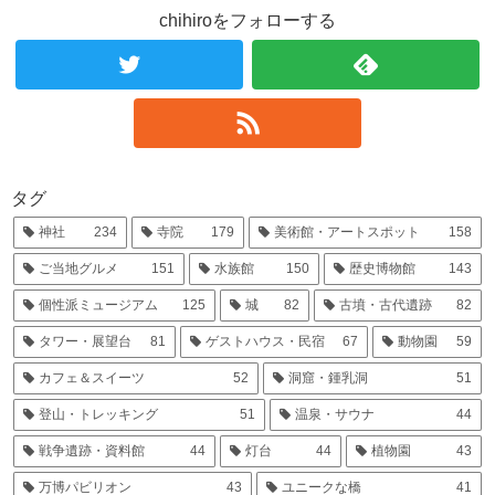
chihiroをフォローする
タグ
神社
234
寺院
179
美術館・アートスポット
158
ご当地グルメ
151
水族館
150
歴史博物館
143
個性派ミュージアム
125
城
82
古墳・古代遺跡
82
タワー・展望台
81
ゲストハウス・民宿
67
動物園
59
カフェ＆スイーツ
52
洞窟・鍾乳洞
51
登山・トレッキング
51
温泉・サウナ
44
戦争遺跡・資料館
44
灯台
44
植物園
43
万博パビリオン
43
ユニークな橋
41