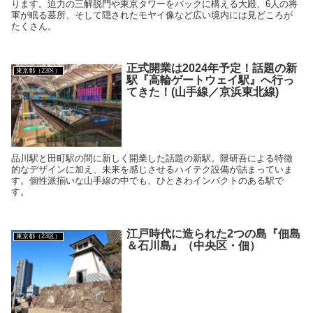
ります。迫力の三解脱門や東京タワーをバックに構える大殿、6人の将
軍が眠る墓所、そして隠されたモヤイ像など広い境内には見どころが
たくさん。
正式開業は2024年予定！話題の新
東京都（23区）
駅『高輪ゲートウェイ駅』へ行っ
てきた！(山手線／京浜東北線)
品川駅と田町駅の間に新しく開業した話題の新駅。隈研吾による特徴
的なデザインに加え、未来を感じさせるハイテク設備が詰まっていま
す。個性派揃いな山手線の中でも、ひときわインパクトのある駅で
す。
江戸時代に造られた2つの島『佃島
東京都（23区）
＆石川島』（中央区・佃）