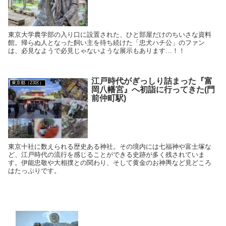
東京大学農学部の入り口に設置された、ひと部屋だけのちいさな資料
館。帰らぬ人となった飼い主を待ち続けた「忠犬ハチ公」のファン
は、必見なようで必見じゃないような展示もあります…！！
江戸時代がぎっしり詰まった『富
東京都（23区）
岡八幡宮』へ初詣に行ってきた(門
前仲町駅)
東京十社に数えられる歴史ある神社。その境内には七福神や富士塚な
ど、江戸時代の流行を感じることができる史跡が多く残されていま
す。伊能忠敬や大相撲との関わり、そして黄金のお神輿など見どころ
はたっぷりです。