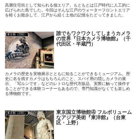
高層住宅街として知られる佃エリア。もともとは江戸時代に人工的に
広げられた島でした。今回はそんな江戸のウォーターフロントエリア
を軽くお散歩して、江戸から続く土地の記憶をたどってきました。
誰でもワクワクしてしまうカメラ
東京都（23区）
の世界『日本カメラ博物館』（千
代田区・半蔵門）
カメラの歴史を実物展示とともに知ることができるミュージアム。歴
史に名を残すカメラはもちろんのこと、スパイ用の隠しカメラの展
示、「写ルンです」などのレトロな歴代市販品、実際に触って操作す
ることができる体験コーナーもあるので、専門知識がなくても楽しめ
る博物館です。
東京国立博物館④ フルボリューム
東京都（23区）
なアジア美術『東洋館』（台東
区・上野）