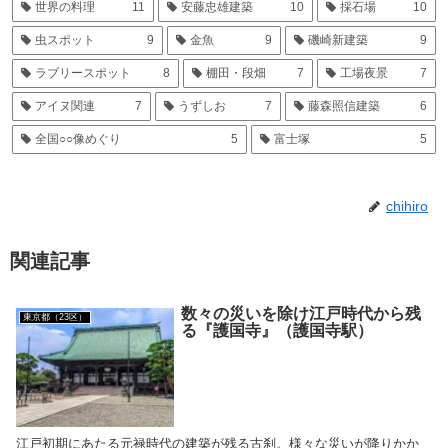
世界の料理
11
安藤忠雄建築
10
採石場
10
虫スポット
9
金魚
9
磯崎新建築
9
ラブリースポット
8
棚田・段畑
7
工場夜景
7
アイヌ関連
7
うずしお
7
藤森照信建築
6
全国○○像めぐり
5
富士塚
5
chihiro
関連記事
数々の災いを除け江戸時代から残
東京都（23区）
る『護国寺』（護国寺駅）
江戸初期にあたる元禄時代の建築が残る古刹。様々な災いが降りかか