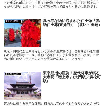
った東京の町において、数々の苦難を免れた寺院です。都心部であり
ながらも静かな境内は、街の喧騒を忘れてほっとするのに最適です。
真っ赤な紙に包まれた仁王像『赤
東京都（23区）
紙仁王尊(東覚寺)』（北区・田端）
東京・田端にある東覚寺というお寺の護摩堂には、全身を赤い紙で覆
われた不思議な仁王像、通称「赤紙仁王」が安置されています。この
赤い紙にはいったいどのような意味があるのでしょうか？
東京屈指の巨刹！歴代将軍が眠る
東京都（23区）
大寺院『増上寺』(大門駅／浜松町
駅)
芝の地に構える重厚な寺院。都内のお寺の中でもかなりの大きさを誇