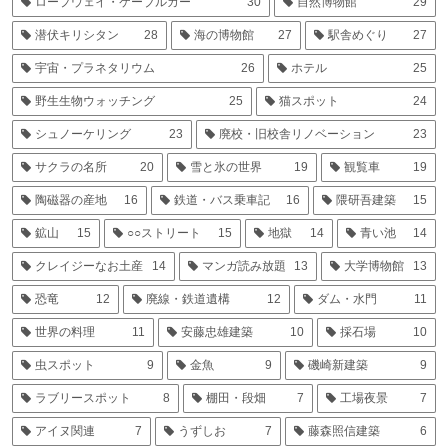
ロープウェイ・ケーブルカー
30
自然博物館
29
潜伏キリシタン
28
海の博物館
27
駅舎めぐり
27
宇宙・プラネタリウム
26
ホテル
25
野生生物ウォッチング
25
猫スポット
24
シュノーケリング
23
廃校・旧校舎リノベーション
23
サクラの名所
20
雪と氷の世界
19
観覧車
19
陶磁器の産地
16
鉄道・バス乗車記
16
隈研吾建築
15
鉱山
15
○○ストリート
15
地獄
14
青い池
14
クレイジーなお土産
14
マンガ読み放題
13
大学博物館
13
恐竜
12
廃線・鉄道遺構
12
ダム・水門
11
世界の料理
11
安藤忠雄建築
10
採石場
10
虫スポット
9
金魚
9
磯崎新建築
9
ラブリースポット
8
棚田・段畑
7
工場夜景
7
アイヌ関連
7
うずしお
7
藤森照信建築
6