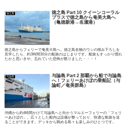
徳之島 Part 10 クイーンコーラル
徳之島
プラスで徳之島から奄美大島へ
（亀徳新港→名瀬港）
徳之島からフェリーで奄美大島へ。徳之島名物のウシの積み下ろしを
見学したら、約3時間30分の船旅のはじまりです。船旅もすっかり慣れ
たかと思いきや、忘れていた恐怖が甦りました・・・！
与論島 Part 2 那覇から船で与論島
与論島
へ！フェリーあけぼの乗船記（与
論町／奄美群島）
沖縄から約4時間かけて与論島へと向かうマルエーフェリーの「フェリ
ーあけぼの」。広々とした船内は設備が整っており、快適な船旅を送
ることができます。デッキから眺める島々も楽しみのひとつです。