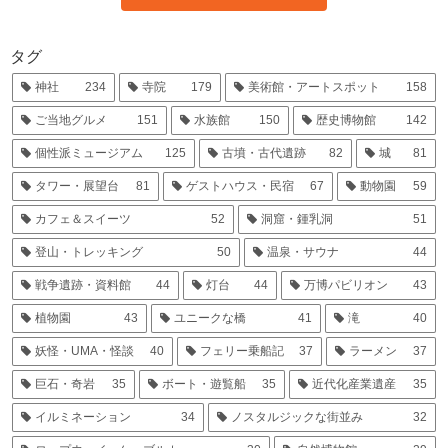
タグ
神社
234
寺院
179
美術館・アートスポット
158
ご当地グルメ
151
水族館
150
歴史博物館
142
個性派ミュージアム
125
古墳・古代遺跡
82
城
81
タワー・展望台
81
ゲストハウス・民宿
67
動物園
59
カフェ＆スイーツ
52
洞窟・鍾乳洞
51
登山・トレッキング
50
温泉・サウナ
44
戦争遺跡・資料館
44
灯台
44
万博パビリオン
43
植物園
43
ユニークな橋
41
滝
40
妖怪・UMA・怪談
40
フェリー乗船記
37
ラーメン
37
巨石・奇岩
35
ボート・遊覧船
35
近代化産業遺産
35
イルミネーション
34
ノスタルジックな街並み
32