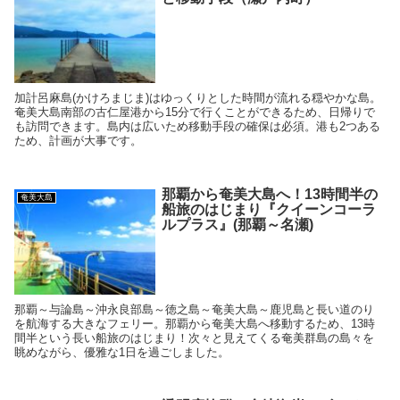
加計呂麻島(かけろまじま)はゆっくりとした時間が流れる穏やかな島。
奄美大島南部の古仁屋港から15分で行くことができるため、日帰りで
も訪問できます。島内は広いため移動手段の確保は必須。港も2つある
ため、計画が大事です。
那覇から奄美大島へ！13時間半の
奄美大島
船旅のはじまり『クイーンコーラ
ルプラス』(那覇～名瀬)
那覇～与論島～沖永良部島～徳之島～奄美大島～鹿児島と長い道のり
を航海する大きなフェリー。那覇から奄美大島へ移動するため、13時
間半という長い船旅のはじまり！次々と見えてくる奄美群島の島々を
眺めながら、優雅な1日を過ごしました。