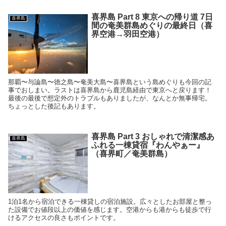
喜界島 Part 8 東京への帰り道 7日
喜界島
間の奄美群島めぐりの最終日（喜
界空港→羽田空港）
那覇〜与論島〜徳之島〜奄美大島〜喜界島という島めぐりも今回の記
事でおしまい。ラストは喜界島から鹿児島経由で東京へと戻ります！
最後の最後で想定外のトラブルもありましたが、なんとか無事帰宅。
ちょっとした後記もあります。
喜界島 Part 3 おしゃれで清潔感あ
喜界島
ふれる一棟貸宿『わんやぁー』
（喜界町／奄美群島）
1泊1名から宿泊できる一棟貸しの宿泊施設。広々としたお部屋と整っ
た設備でお値段以上の価値を感じます。空港からも港からも徒歩で行
けるアクセスの良さもポイントです。