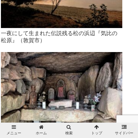
一夜にして生まれた伝説残る松の浜辺『気比の
松原』（敦賀市）
メニュー
ホーム
検索
トップ
サイドバー