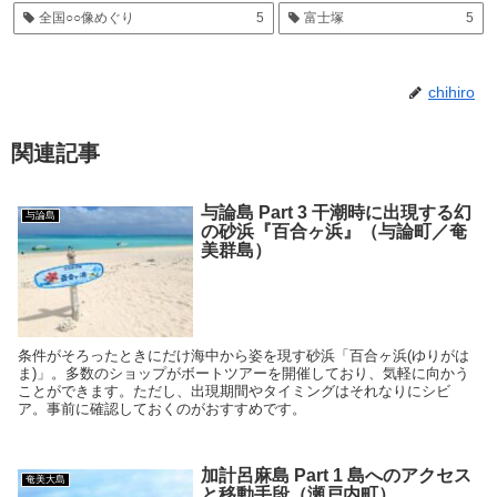
全国○○像めぐり
5
富士塚
5
chihiro
関連記事
与論島 Part 3 干潮時に出現する幻
与論島
の砂浜『百合ヶ浜』（与論町／奄
美群島）
条件がそろったときにだけ海中から姿を現す砂浜「百合ヶ浜(ゆりがは
ま)」。多数のショップがボートツアーを開催しており、気軽に向かう
ことができます。ただし、出現期間やタイミングはそれなりにシビ
ア。事前に確認しておくのがおすすめです。
加計呂麻島 Part 1 島へのアクセス
奄美大島
と移動手段（瀬戸内町）