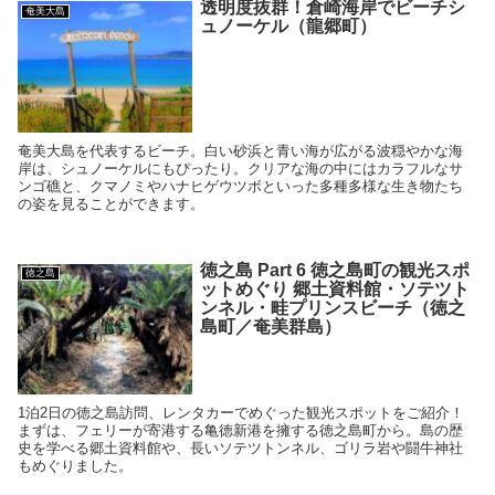
透明度抜群！倉崎海岸でビーチシ
奄美大島
ュノーケル（龍郷町）
奄美大島を代表するビーチ。白い砂浜と青い海が広がる波穏やかな海
岸は、シュノーケルにもぴったり。クリアな海の中にはカラフルなサ
ンゴ礁と、クマノミやハナヒゲウツボといった多種多様な生き物たち
の姿を見ることができます。
徳之島 Part 6 徳之島町の観光スポ
徳之島
ットめぐり 郷土資料館・ソテツト
ンネル・畦プリンスビーチ（徳之
島町／奄美群島）
1泊2日の徳之島訪問、レンタカーでめぐった観光スポットをご紹介！
まずは、フェリーが寄港する亀徳新港を擁する徳之島町から。島の歴
史を学べる郷土資料館や、長いソテツトンネル、ゴリラ岩や闘牛神社
もめぐりました。