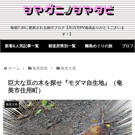
毎朝7:30に更新される旅行ブログ【月15万PV達成ありがとうございま
す！】
新着&人気記事一覧
都道府県別一覧
離島めぐりの旅
プロフ
ホーム
奄美群島
奄美大島
巨大な豆の木を探せ『モダマ自生地』（奄
美市住用町）
奄美大島