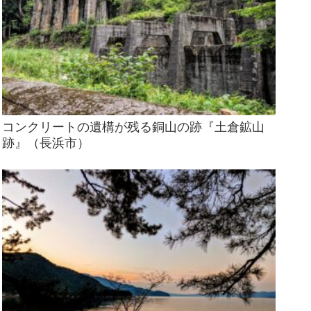
コンクリートの遺構が残る銅山の跡『土倉鉱山
跡』（長浜市）