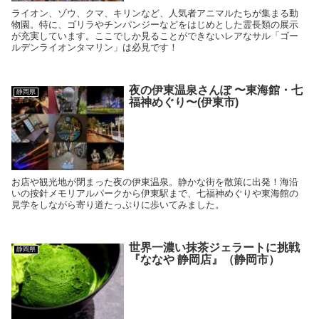
ライオン、ゾウ、クマ、キリンなど、人気者アニマルたちが集まる動
物園。特に、ゴリラやチンパンジーなどをはじめとした霊長類の展示
が充実しています。ここでしか見ることができないレアなサル「ゴー
ルデンライオンタマリン」は必見です！
夜の伊東温泉さんぽ 〜東海館・七
静岡県
福神めぐり〜(伊東市)
お店や観光地が閉まった夜の伊東温泉。静かな街を散策に出発！海沿
いの按針メモリアルパークから伊東駅まで、七福神めぐりや東海館の
見学をしながら寄り道たっぷりに歩いてみました。
世界一濃い抹茶ジェラートに挑戦
静岡県
『ななや 静岡店』（静岡市）