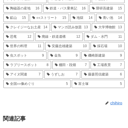
陶磁器の産地
16
鉄道・バス乗車記
16
隈研吾建築
15
鉱山
15
○○ストリート
15
地獄
14
青い池
14
クレイジーなお土産
14
マンガ読み放題
13
大学博物館
13
恐竜
12
廃線・鉄道遺構
12
ダム・水門
11
世界の料理
11
安藤忠雄建築
10
採石場
10
虫スポット
9
金魚
9
磯崎新建築
9
ラブリースポット
8
棚田・段畑
7
工場夜景
7
アイヌ関連
7
うずしお
7
藤森照信建築
6
全国○○像めぐり
5
富士塚
5
chihiro
関連記事