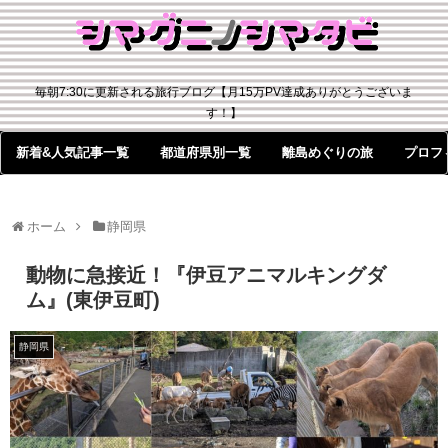
毎朝7:30に更新される旅行ブログ【月15万PV達成ありがとうございま
す！】
新着&人気記事一覧
都道府県別一覧
離島めぐりの旅
プロフ
ホーム
静岡県
動物に急接近！『伊豆アニマルキングダ
ム』(東伊豆町)
静岡県