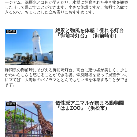
ージアム。深層水とは何か学んだり、水槽に飼育された生き物を観察
したりして過ごすことができます。小さな施設ですが、無料で入館で
きるので、ちょっとした立ち寄りにおすすめです。
絶景と強風を体感！登れる灯台
静岡県
『御前埼灯台』（御前崎市）
静岡県の御前崎にそびえる御前埼灯台。高台に建つ姿が美しく、少し
かわいらしさも感じることができる姿。螺旋階段を登って展望デッキ
に立てば、大海原のパノラマととんでもない風を体感することができ
ます。
個性派アニマルが集まる動物園
静岡県
『はまZOO』（浜松市）