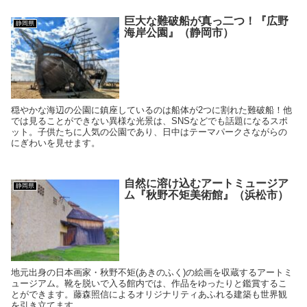
巨大な難破船が真っ二つ！『広野
静岡県
海岸公園』（静岡市）
穏やかな海辺の公園に鎮座しているのは船体が2つに割れた難破船！他
では見ることができない異様な光景は、SNSなどでも話題になるスポ
ット。子供たちに人気の公園であり、日中はテーマパークさながらの
にぎわいを見せます。
自然に溶け込むアートミュージア
静岡県
ム『秋野不矩美術館』（浜松市）
地元出身の日本画家・秋野不矩(あきのふく)の絵画を収蔵するアートミ
ュージアム。靴を脱いで入る館内では、作品をゆったりと鑑賞するこ
とができます。藤森照信によるオリジナリティあふれる建築も世界観
を引き立てます。