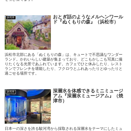
おとぎ話のようなメルヘンワール
静岡県
ド『ぬくもりの森』（浜松市）
浜松市北部にある「ぬくもりの森」は、キュートで不思議なワンダー
ランド。かわいらしい建築が集まっており、どこもかしこも写真に撮
りたくなる光景であふれています。カフェでひと休みしたり、レスト
ランでフレンチを堪能したり、フクロウとふれあったりとゆったりと
過ごせる場所です。
深層水を体感できるミニミュージ
静岡県
アム『深層水ミュージアム』（焼
津市）
日本一の深さを誇る駿河湾から採取される深層水をテーマにしたミュ