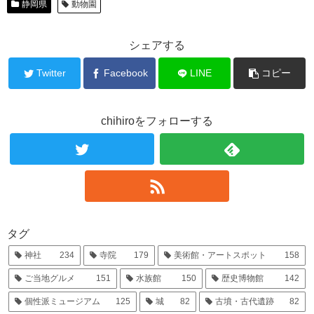
静岡県
動物園
シェアする
Twitter
Facebook
LINE
コピー
chihiroをフォローする
タグ
神社
234
寺院
179
美術館・アートスポット
158
ご当地グルメ
151
水族館
150
歴史博物館
142
個性派ミュージアム
125
城
82
古墳・古代遺跡
82