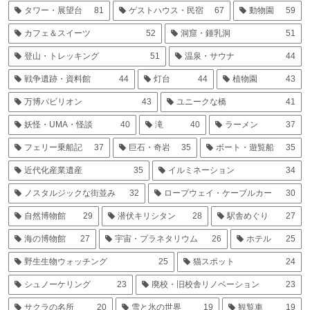
タワー・展望台
81
ゲストハウス・民宿
67
動物園
59
カフェ＆スイーツ
52
洞窟・鍾乳洞
51
登山・トレッキング
51
温泉・サウナ
44
戦争遺跡・資料館
44
灯台
44
植物園
43
万博パビリオン
43
ユニークな橋
41
妖怪・UMA・怪談
40
滝
40
ラーメン
37
フェリー乗船記
37
巨石・奇岩
35
ボート・遊覧船
35
近代化産業遺産
35
イルミネーション
34
ノスタルジックな街並み
32
ロープウェイ・ケーブルカー
30
自然博物館
29
潜伏キリシタン
28
駅舎めぐり
27
海の博物館
27
宇宙・プラネタリウム
26
ホテル
25
野生生物ウォッチング
25
猫スポット
24
シュノーケリング
23
廃校・旧校舎リノベーション
23
サクラの名所
20
雪と氷の世界
19
観覧車
19