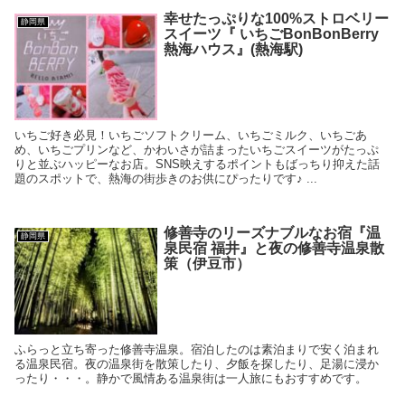
幸せたっぷりな100%ストロベリー
静岡県
スイーツ『 いちごBonBonBerry
熱海ハウス』(熱海駅)
いちご好き必見！いちごソフトクリーム、いちごミルク、いちごあ
め、いちごプリンなど、かわいさが詰まったいちごスイーツがたっぷ
りと並ぶハッピーなお店。SNS映えするポイントもばっちり抑えた話
題のスポットで、熱海の街歩きのお供にぴったりです♪ ...
修善寺のリーズナブルなお宿『温
静岡県
泉民宿 福井』と夜の修善寺温泉散
策（伊豆市）
ふらっと立ち寄った修善寺温泉。宿泊したのは素泊まりで安く泊まれ
る温泉民宿。夜の温泉街を散策したり、夕飯を探したり、足湯に浸か
ったり・・・。静かで風情ある温泉街は一人旅にもおすすめです。