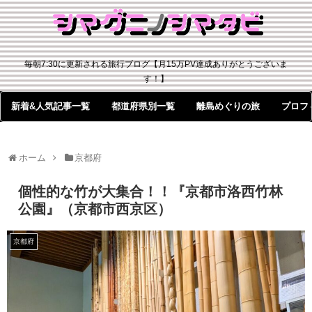
毎朝7:30に更新される旅行ブログ【月15万PV達成ありがとうございま
す！】
新着&人気記事一覧
都道府県別一覧
離島めぐりの旅
プロフ
ホーム
京都府
個性的な竹が大集合！！『京都市洛西竹林
公園』（京都市西京区）
京都府