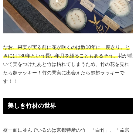
なお、果実が実る前に花が咲くのは数10年に一度きり。と
きには130年という長い年月を経ることもあるそう。
花が咲
いて実をつけたあと竹は枯れてしまうため、竹の花を見れ
たら超ラッキー！竹の果実に出会えたら超超ラッキーで
す！！
美しき竹材の世界
壁一面に並んでいるのは京都特産の竹！「白竹」、「孟宗