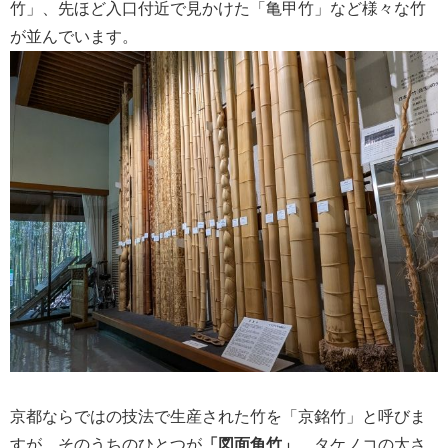
竹」、先ほど入口付近で見かけた「亀甲竹」など様々な竹
が並んでいます。
京都ならではの技法で生産された竹を「京銘竹」と呼びま
すが、そのうちのひとつが
「図面角竹」
。タケノコの太さ