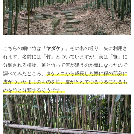
こちらの細い竹は
「ヤダケ」
。その名の通り、矢に利用さ
れます。名前には「竹」とついていますが、実は「笹」に
分類される植物。笹と竹って何が違うのか気になったので
調べてみたところ、
タケノコから成長した際に稈の部分に
皮がついたままのものを笹、皮がとれてつるつるになるも
のを竹と分類するそうです。