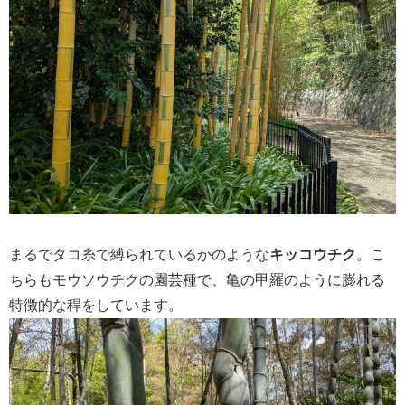
まるでタコ糸で縛られているかのような
キッコウチク
。こ
ちらもモウソウチクの園芸種で、亀の甲羅のように膨れる
特徴的な稈をしています。