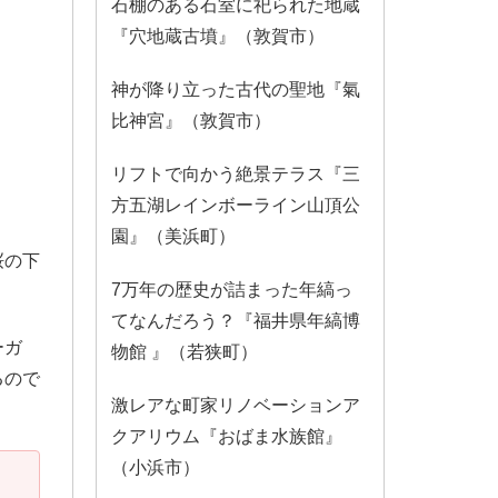
石棚のある石室に祀られた地蔵
『穴地蔵古墳』（敦賀市）
神が降り立った古代の聖地『氣
比神宮』（敦賀市）
リフトで向かう絶景テラス『三
方五湖レインボーライン山頂公
園』（美浜町）
桜の下
7万年の歴史が詰まった年縞っ
てなんだろう？『福井県年縞博
ーガ
物館 』（若狭町）
るので
激レアな町家リノベーションア
クアリウム『おばま水族館』
（小浜市）
。