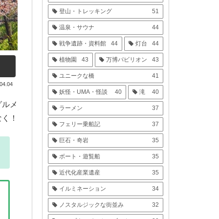
登山・トレッキング
51
温泉・サウナ
44
戦争遺跡・資料館
44
灯台
44
植物園
43
万博パビリオン
43
ユニークな橋
41
04.04
妖怪・UMA・怪談
40
滝
40
グルメ
ラーメン
37
なく！
フェリー乗船記
37
巨石・奇岩
35
ボート・遊覧船
35
近代化産業遺産
35
イルミネーション
34
ノスタルジックな街並み
32