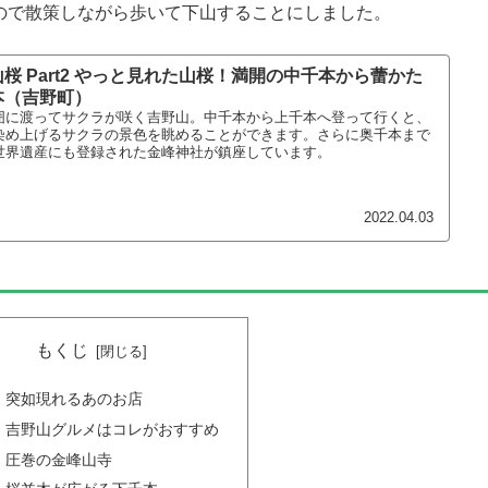
ので散策しながら歩いて下山することにしました。
桜 Part2 やっと見れた山桜！満開の中千本から蕾かた
本（吉野町）
囲に渡ってサクラが咲く吉野山。中千本から上千本へ登って行くと、
染め上げるサクラの景色を眺めることができます。さらに奥千本まで
世界遺産にも登録された金峰神社が鎮座しています。
2022.04.03
もくじ
突如現れるあのお店
吉野山グルメはコレがおすすめ
圧巻の金峰山寺