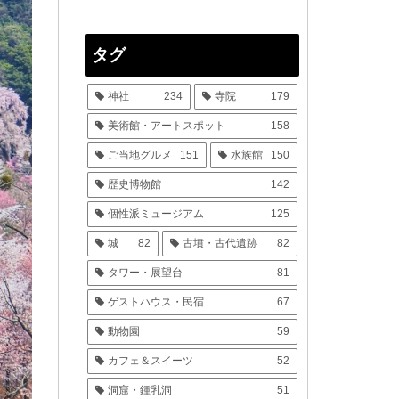
タグ
神社
234
寺院
179
美術館・アートスポット
158
ご当地グルメ
151
水族館
150
歴史博物館
142
個性派ミュージアム
125
城
82
古墳・古代遺跡
82
タワー・展望台
81
ゲストハウス・民宿
67
動物園
59
カフェ＆スイーツ
52
洞窟・鍾乳洞
51