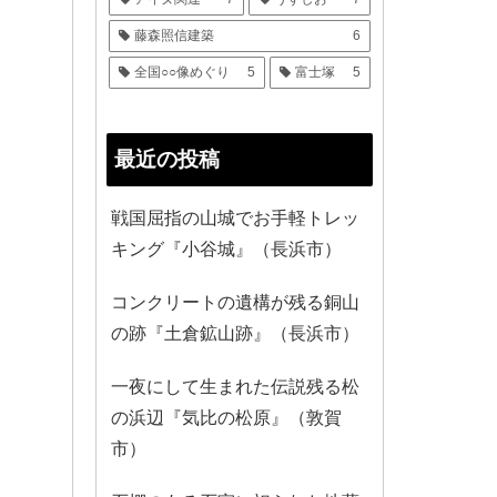
藤森照信建築
6
全国○○像めぐり
5
富士塚
5
最近の投稿
戦国屈指の山城でお手軽トレッ
キング『小谷城』（長浜市）
コンクリートの遺構が残る銅山
の跡『土倉鉱山跡』（長浜市）
一夜にして生まれた伝説残る松
の浜辺『気比の松原』（敦賀
市）