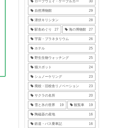
ロープウェイ・ケーブルカー
30
自然博物館
29
潜伏キリシタン
28
駅舎めぐり
27
海の博物館
27
宇宙・プラネタリウム
26
ホテル
25
野生生物ウォッチング
25
猫スポット
24
シュノーケリング
23
廃校・旧校舎リノベーション
23
サクラの名所
20
雪と氷の世界
19
観覧車
19
陶磁器の産地
16
鉄道・バス乗車記
16