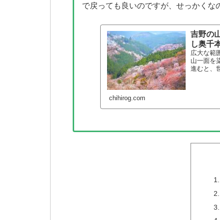
で戻っても良いのですが、せっかくな
吉野の山
し奥千
広大な範
山一面を
進むと、
chihirog.com