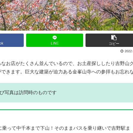
ok
LINE
コピー
2022.
ろなお店がたくさん並んでいるので、お土産探ししたり吉野山
ができます。巨大な建築が迫力ある金峯山寺への参拝もお忘れ
容および写真は訪問時のものです
に乗って中千本まで下山！そのままバスを乗り継いで吉野駅ま