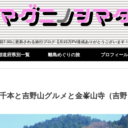
朝7:30に更新される旅行ブログ【月15万PV達成ありがとうございます
都道府県別一覧
離島めぐりの旅
プロフィール
開の下千本と吉野山グルメと金峯山寺（吉野