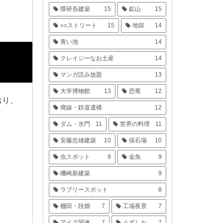
隈研吾建築
15
鉱山
15
○○ストリート
15
地獄
14
青い池
14
クレイジーなお土産
14
マンガ読み放題
13
大学博物館
13
恐竜
12
おり、
廃線・鉄道遺構
12
ダム・水門
11
世界の料理
11
安藤忠雄建築
10
採石場
10
虫スポット
9
金魚
9
磯崎新建築
9
ラブリースポット
8
棚田・段畑
7
工場夜景
7
アイヌ関連
7
うずしお
7