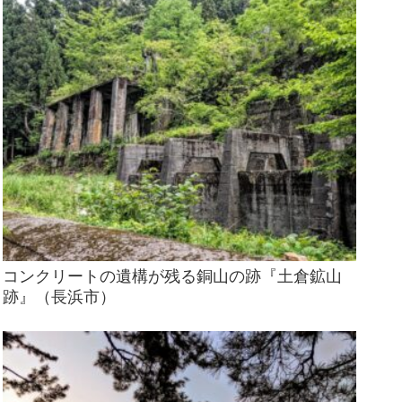
コンクリートの遺構が残る銅山の跡『土倉鉱山
跡』（長浜市）