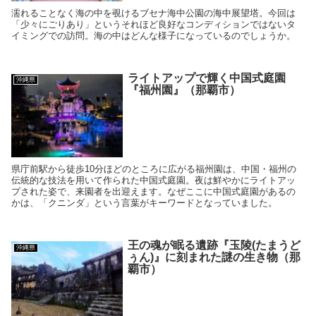
濡れることなく海の中を覗けるブセナ海中公園の海中展望塔。今回は
「少々にごりあり」というそれほど良好なコンディションではないタ
イミングでの訪問。海の中はどんな様子になっているのでしょうか。
ライトアップで輝く中国式庭園
沖縄県
『福州園』（那覇市）
県庁前駅から徒歩10分ほどのところに広がる福州園は、中国・福州の
伝統的な技法を用いて作られた中国式庭園。夜は鮮やかにライトアッ
プされた姿で、来園者を出迎えます。なぜここに中国式庭園があるの
かは、「クニンダ」という言葉がキーワードとなっていました。
王の魂が眠る遺跡『玉陵(たまうど
沖縄県
ぅん)』に刻まれた謎の生き物（那
覇市）