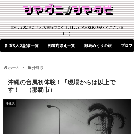
毎朝7:30に更新される旅行ブログ【月15万PV達成ありがとうございま
す！】
新着&人気記事一覧
都道府県別一覧
離島めぐりの旅
プロフ
ホーム
沖縄県
沖縄の台風初体験！「現場からは以上で
す！」（那覇市）
沖縄県