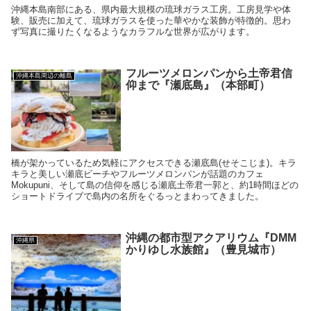
沖縄本島南部にある、県内最大規模の琉球ガラス工房。工房見学や体
験、販売に加えて、琉球ガラスを使った華やかな装飾が特徴的。思わ
ず写真に撮りたくなるようなカラフルな世界が広がります。
フルーツメロンパンから土帝君信
沖縄本島周辺の離島
仰まで『瀬底島』（本部町）
橋が架かっているため気軽にアクセスできる瀬底島(せそこじま)。キラ
キラと美しい瀬底ビーチやフルーツメロンパンが話題のカフェ
Mokupuni、そして島の信仰を感じる瀬底土帝君一郭と、約1時間ほどの
ショートドライブで島内の名所をぐるっとまわってきました。
沖縄の都市型アクアリウム『DMM
沖縄県
かりゆし水族館』（豊見城市）