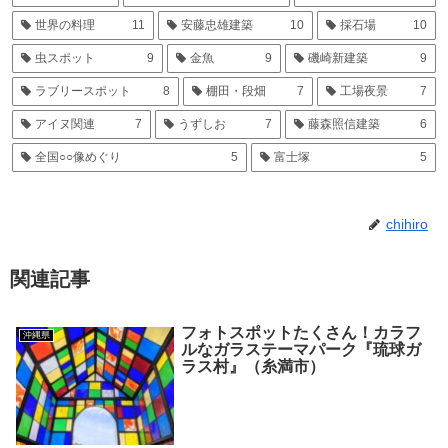
世界の料理
11
安藤忠雄建築
10
採石場
10
虫スポット
9
金魚
9
磯崎新建築
9
ラブリースポット
8
棚田・段畑
7
工場夜景
7
アイヌ関連
7
うずしお
7
藤森照信建築
6
全国○○像めぐり
5
富士塚
5
chihiro
関連記事
フォトスポットたくさん！カラフ
沖縄県
ルなガラステーマパーク『琉球ガ
ラス村』（糸満市）