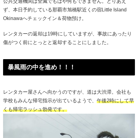
公共交通機関は全滅でもはや何もできません。とりあえ
ず、本日予約している那覇市旭橋駅近くの宿Little Island
Okinawaへチェックイン＆荷物預け。
レンタカーの返却は19時にしていますが、事故にあったり
傷がつく前にとっとと返却することにしました。
暴風雨の中を進め！！！
レンタカー屋さんへ向かうのですが、道は大渋滞。会社も
学校もみんな帰宅指示が出ているようで、
午後2時にして早
くも帰宅ラッシュ勃発です。