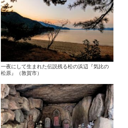
一夜にして生まれた伝説残る松の浜辺『気比の
松原』（敦賀市）