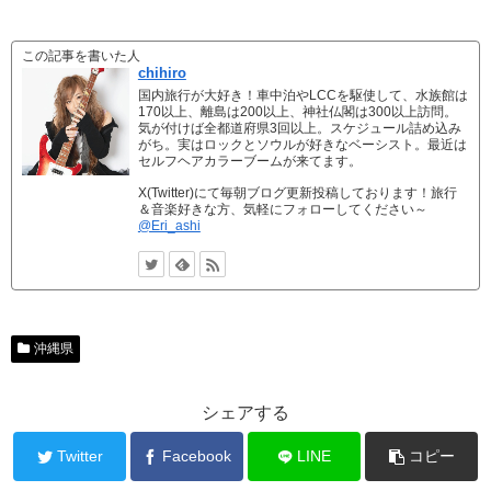
この記事を書いた人
chihiro
国内旅行が大好き！車中泊やLCCを駆使して、水族館は
170以上、離島は200以上、神社仏閣は300以上訪問。
気が付けば全都道府県3回以上。スケジュール詰め込み
がち。実はロックとソウルが好きなベーシスト。最近は
セルフヘアカラーブームが来てます。
X(Twitter)にて毎朝ブログ更新投稿しております！旅行
＆音楽好きな方、気軽にフォローしてください～
@Eri_ashi
沖縄県
シェアする
Twitter
Facebook
LINE
コピー