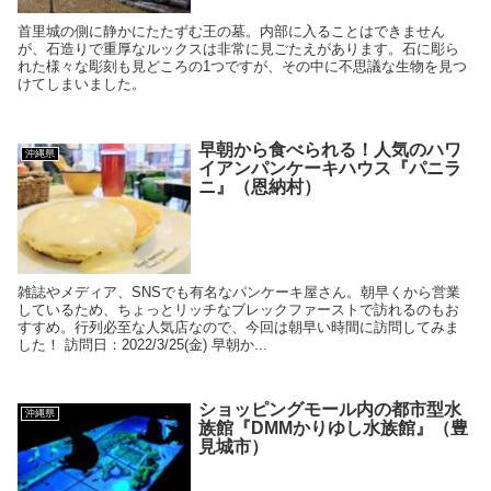
首里城の側に静かにたたずむ王の墓。内部に入ることはできません
が、石造りで重厚なルックスは非常に見ごたえがあります。石に彫ら
れた様々な彫刻も見どころの1つですが、その中に不思議な生物を見つ
けてしまいました。
早朝から食べられる！人気のハワ
沖縄県
イアンパンケーキハウス『パニラ
ニ』（恩納村）
雑誌やメディア、SNSでも有名なパンケーキ屋さん。朝早くから営業
しているため、ちょっとリッチなブレックファーストで訪れるのもお
すすめ。行列必至な人気店なので、今回は朝早い時間に訪問してみま
した！ 訪問日：2022/3/25(金) 早朝か...
ショッピングモール内の都市型水
沖縄県
族館『DMMかりゆし水族館』（豊
見城市）