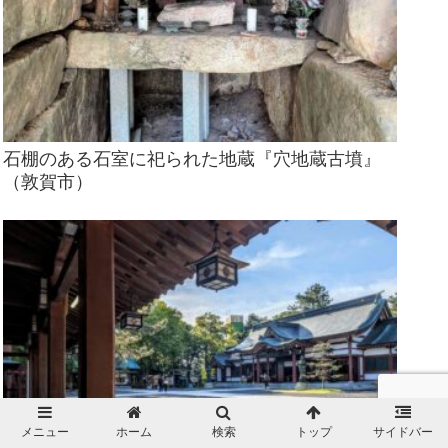
石棚のある石室に祀られた地蔵『穴地蔵古墳』
（敦賀市）
メニュー
ホーム
検索
トップ
サイドバー