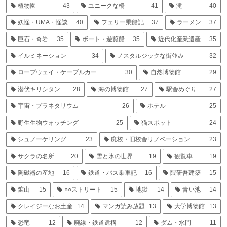
植物園
43
ユニークな橋
41
滝
40
妖怪・UMA・怪談
40
フェリー乗船記
37
ラーメン
37
巨石・奇岩
35
ボート・遊覧船
35
近代化産業遺産
35
イルミネーション
34
ノスタルジックな街並み
32
ロープウェイ・ケーブルカー
30
自然博物館
29
潜伏キリシタン
28
海の博物館
27
駅舎めぐり
27
宇宙・プラネタリウム
26
ホテル
25
野生生物ウォッチング
25
猫スポット
24
シュノーケリング
23
廃校・旧校舎リノベーション
23
サクラの名所
20
雪と氷の世界
19
観覧車
19
陶磁器の産地
16
鉄道・バス乗車記
16
隈研吾建築
15
鉱山
15
○○ストリート
15
地獄
14
青い池
14
クレイジーなお土産
14
マンガ読み放題
13
大学博物館
13
恐竜
12
廃線・鉄道遺構
12
ダム・水門
11