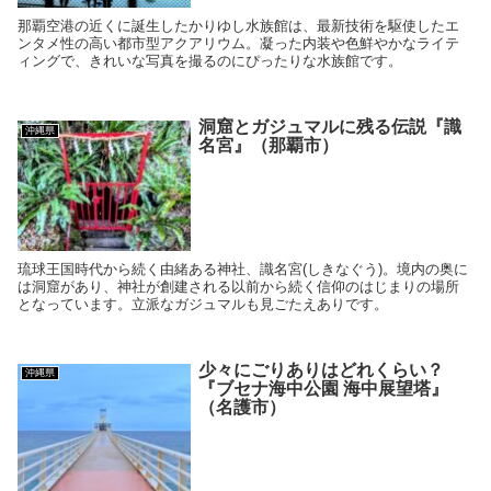
那覇空港の近くに誕生したかりゆし水族館は、最新技術を駆使したエ
ンタメ性の高い都市型アクアリウム。凝った内装や色鮮やかなライテ
ィングで、きれいな写真を撮るのにぴったりな水族館です。
洞窟とガジュマルに残る伝説『識
沖縄県
名宮』（那覇市）
琉球王国時代から続く由緒ある神社、識名宮(しきなぐう)。境内の奥に
は洞窟があり、神社が創建される以前から続く信仰のはじまりの場所
となっています。立派なガジュマルも見ごたえありです。
少々にごりありはどれくらい？
沖縄県
『ブセナ海中公園 海中展望塔』
（名護市）