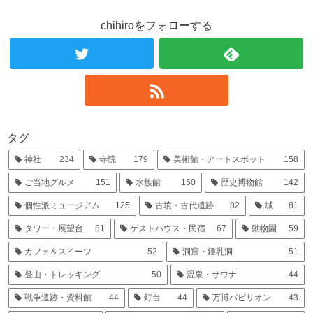
chihiroをフォローする
タグ
神社
234
寺院
179
美術館・アートスポット
158
ご当地グルメ
151
水族館
150
歴史博物館
142
個性派ミュージアム
125
古墳・古代遺跡
82
城
81
タワー・展望台
81
ゲストハウス・民宿
67
動物園
59
カフェ＆スイーツ
52
洞窟・鍾乳洞
51
登山・トレッキング
50
温泉・サウナ
44
戦争遺跡・資料館
44
灯台
44
万博パビリオン
43