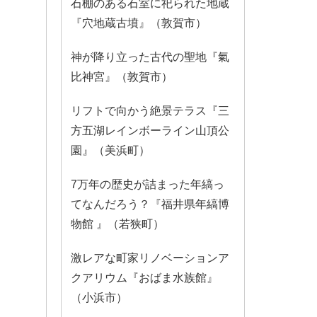
石棚のある石室に祀られた地蔵
『穴地蔵古墳』（敦賀市）
神が降り立った古代の聖地『氣
比神宮』（敦賀市）
リフトで向かう絶景テラス『三
方五湖レインボーライン山頂公
園』（美浜町）
7万年の歴史が詰まった年縞っ
てなんだろう？『福井県年縞博
物館 』（若狭町）
激レアな町家リノベーションア
クアリウム『おばま水族館』
（小浜市）