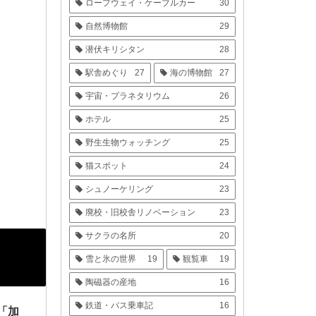
ロープウェイ・ケーブルカー
30
自然博物館
29
潜伏キリシタン
28
駅舎めぐり
27
海の博物館
27
宇宙・プラネタリウム
26
ホテル
25
野生生物ウォッチング
25
猫スポット
24
シュノーケリング
23
廃校・旧校舎リノベーション
23
サクラの名所
20
雪と氷の世界
19
観覧車
19
陶磁器の産地
16
鉄道・バス乗車記
16
「加