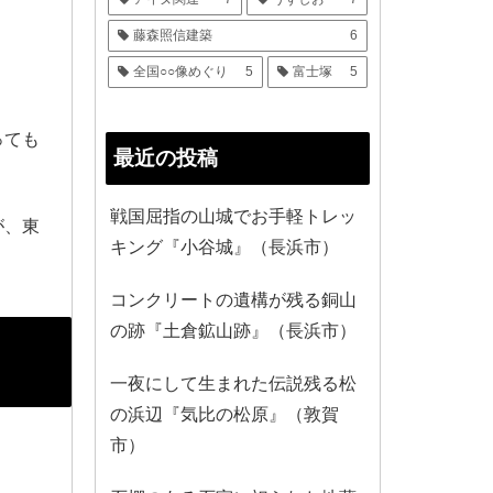
藤森照信建築
6
全国○○像めぐり
5
富士塚
5
っても
最近の投稿
戦国屈指の山城でお手軽トレッ
が、東
キング『小谷城』（長浜市）
コンクリートの遺構が残る銅山
の跡『土倉鉱山跡』（長浜市）
一夜にして生まれた伝説残る松
の浜辺『気比の松原』（敦賀
市）