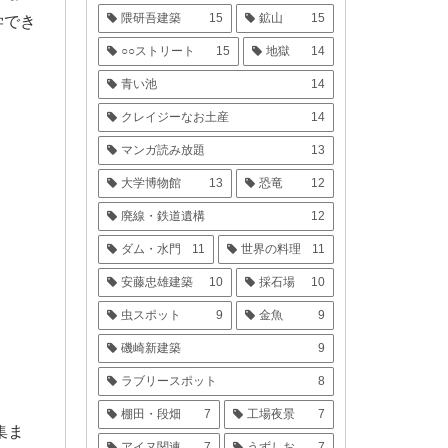
隈研吾建築
15
鉱山
15
学でき
○○ストリート
15
地獄
14
青い池
14
クレイジーなお土産
14
マンガ読み放題
13
大学博物館
13
恐竜
12
廃線・鉄道遺構
12
ダム・水門
11
世界の料理
11
安藤忠雄建築
10
採石場
10
虫スポット
9
金魚
9
磯崎新建築
9
ラブリースポット
8
棚田・段畑
7
工場夜景
7
集ま
アイヌ関連
7
うずしお
7