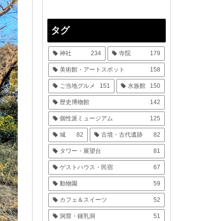
タグ
神社
234
寺院
179
美術館・アートスポット
158
ご当地グルメ
151
水族館
150
歴史博物館
142
個性派ミュージアム
125
城
82
古墳・古代遺跡
82
タワー・展望台
81
ゲストハウス・民宿
67
動物園
59
カフェ＆スイーツ
52
洞窟・鍾乳洞
51