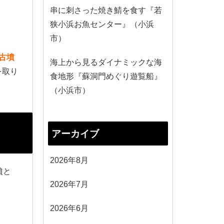
串に刺さった焼き鯖を食す『若
狭小浜お魚センター』（小浜
市）
古墳
海上から見るダイナミックな海
を取り
食地形『蘇洞門めぐり遊覧船』
（小浜市）
アーカイブ
2026年8月
墳と
2026年7月
2026年6月