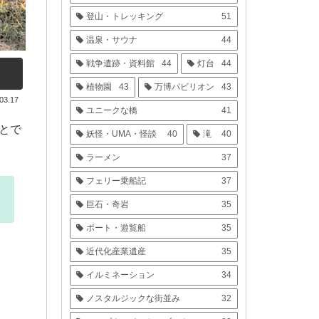
登山・トレッキング
51
温泉・サウナ
44
戦争遺跡・資料館
44
灯台
44
植物園
43
万博パビリオン
43
03.17
ユニークな橋
41
とで
妖怪・UMA・怪談
40
滝
40
ラーメン
37
フェリー乗船記
37
巨石・奇岩
35
ボート・遊覧船
35
近代化産業遺産
35
イルミネーション
34
ノスタルジックな街並み
32