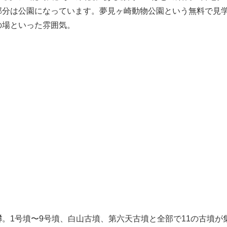
部分は公園になっています。夢見ヶ崎動物公園という無料で見
の場といった雰囲気。
群
。1号墳〜9号墳、白山古墳、第六天古墳と全部で11の古墳が