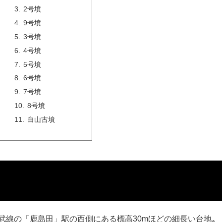
2号墳
9号墳
3号墳
4号墳
5号墳
6号墳
7号墳
8号墳
白山古墳
南武線の「鹿島田」駅の西側にある標高30mほどの細長い台地
。