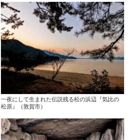
一夜にして生まれた伝説残る松の浜辺『気比の
松原』（敦賀市）