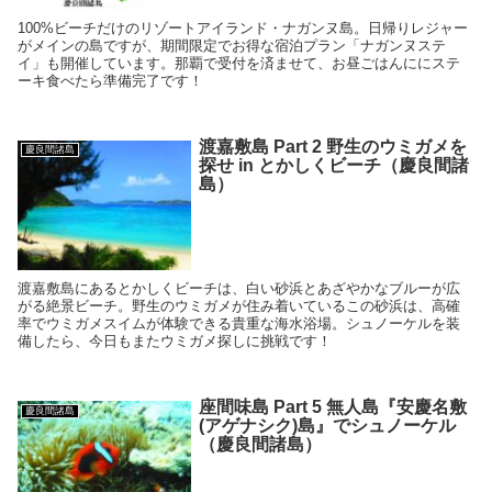
100%ビーチだけのリゾートアイランド・ナガンヌ島。日帰りレジャー
がメインの島ですが、期間限定でお得な宿泊プラン「ナガンヌステ
イ」も開催しています。那覇で受付を済ませて、お昼ごはんににステ
ーキ食べたら準備完了です！
渡嘉敷島 Part 2 野生のウミガメを
慶良間諸島
探せ in とかしくビーチ（慶良間諸
島）
渡嘉敷島にあるとかしくビーチは、白い砂浜とあざやかなブルーが広
がる絶景ビーチ。野生のウミガメが住み着いているこの砂浜は、高確
率でウミガメスイムが体験できる貴重な海水浴場。シュノーケルを装
備したら、今日もまたウミガメ探しに挑戦です！
座間味島 Part 5 無人島『安慶名敷
慶良間諸島
(アゲナシク)島』でシュノーケル
（慶良間諸島）