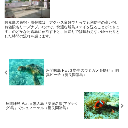
阿嘉島の民宿・辰登城は、アクセス良好でとっても利便性の高い宿。
お値段もリーズナブルなので、快適な離島ステイを送ることができま
す。のどかな阿嘉島に宿泊すると、日帰りでは味わえないゆったりと
した時間の流れを感じます。
座間味島 Part 3 野生のウミガメを探せ in 阿
真ビーチ（慶良間諸島）
座間味島 Part 5 無人島『安慶名敷(アゲナシ
ク)島』でシュノーケル（慶良間諸島）