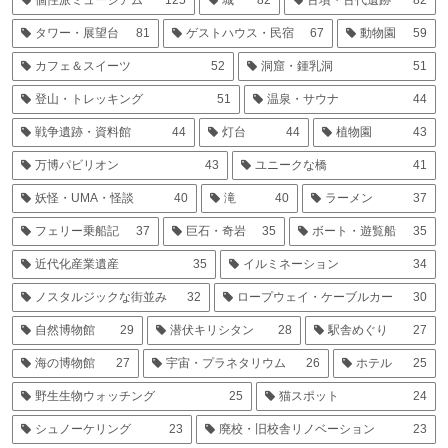
タワー・展望台
81
ゲストハウス・民宿
67
動物園
59
カフェ＆スイーツ
52
洞窟・鍾乳洞
51
登山・トレッキング
51
温泉・サウナ
44
戦争遺跡・資料館
44
灯台
44
植物園
43
万博パビリオン
43
ユニークな橋
41
妖怪・UMA・怪談
40
滝
40
ラーメン
37
フェリー乗船記
37
巨石・奇岩
35
ボート・遊覧船
35
近代化産業遺産
35
イルミネーション
34
ノスタルジックな街並み
32
ロープウェイ・ケーブルカー
30
自然博物館
29
潜伏キリシタン
28
駅舎めぐり
27
海の博物館
27
宇宙・プラネタリウム
26
ホテル
25
野生生物ウォッチング
25
猫スポット
24
シュノーケリング
23
廃校・旧校舎リノベーション
23