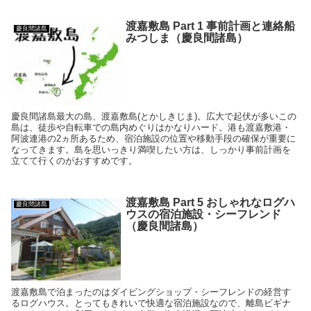
渡嘉敷島 Part 1 事前計画と連絡船
慶良間諸島
みつしま（慶良間諸島）
慶良間諸島最大の島、渡嘉敷島(とかしきじま)。広大で起伏が多いこの
島は、徒歩や自転車での島内めぐりはかなりハード。港も渡嘉敷港・
阿波連港の2ヵ所あるため、宿泊施設の位置や移動手段の確保が重要に
なってきます。島を思いっきり満喫したい方は、しっかり事前計画を
立てて行くのがおすすめです。
渡嘉敷島 Part 5 おしゃれなログハ
慶良間諸島
ウスの宿泊施設・シーフレンド
（慶良間諸島）
渡嘉敷島で泊まったのはダイビングショップ・シーフレンドの経営す
るログハウス。とってもきれいで快適な宿泊施設なので、離島ビギナ