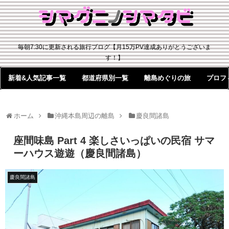
毎朝7:30に更新される旅行ブログ【月15万PV達成ありがとうございま
す！】
新着&人気記事一覧
都道府県別一覧
離島めぐりの旅
プロフ
ホーム
沖縄本島周辺の離島
慶良間諸島
座間味島 Part 4 楽しさいっぱいの民宿 サマ
ーハウス遊遊（慶良間諸島）
慶良間諸島