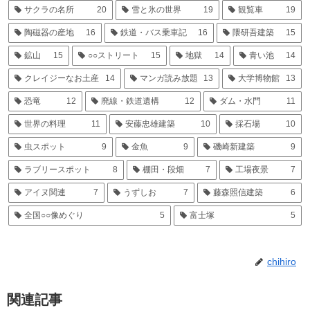
サクラの名所
20
雪と氷の世界
19
観覧車
19
陶磁器の産地
16
鉄道・バス乗車記
16
隈研吾建築
15
鉱山
15
○○ストリート
15
地獄
14
青い池
14
クレイジーなお土産
14
マンガ読み放題
13
大学博物館
13
恐竜
12
廃線・鉄道遺構
12
ダム・水門
11
世界の料理
11
安藤忠雄建築
10
採石場
10
虫スポット
9
金魚
9
磯崎新建築
9
ラブリースポット
8
棚田・段畑
7
工場夜景
7
アイヌ関連
7
うずしお
7
藤森照信建築
6
全国○○像めぐり
5
富士塚
5
chihiro
関連記事