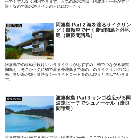
ーでもすんなり利用できます。人気の海水浴場・阿波連ビーチがすぐ
近くなので海水浴メインの人にはぴったり！
阿嘉島 Part 2 海を渡るサイクリン
慶良間諸島
グ！自転車で行く慶留間島と外地
島（慶良間諸島）
阿嘉島での移動手段はレンタサイクルがおすすめ！橋でつながる慶留
間島と、そこから更に橋で渡る外地島まで海の上のサイクリングに出
発。青い海が輝く爽快なシーサイドロードをのんびりと進んでいきま
す。
渡嘉敷島 Part 3 サンゴ礁広がる阿
慶良間諸島
波連ビーチでシュノーケル（慶良
間諸島）
渡嘉敷島を代表する海水浴場・阿波連ビーチ。ここでもやっぱりシュ