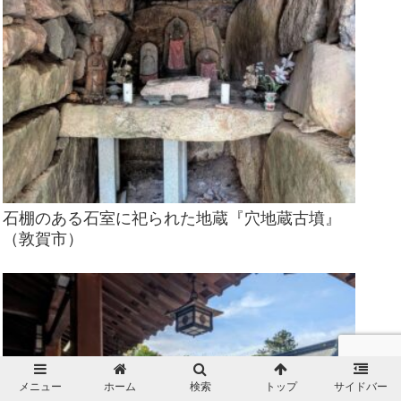
石棚のある石室に祀られた地蔵『穴地蔵古墳』
（敦賀市）
メニュー
ホーム
検索
トップ
サイドバー