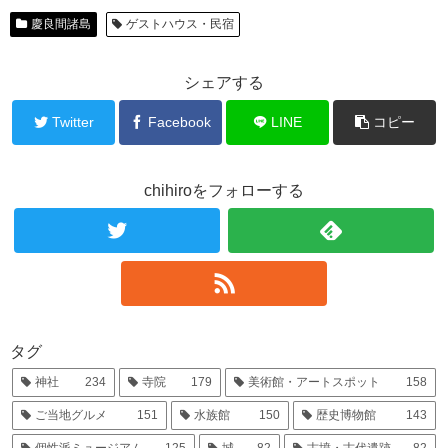
慶良間諸島
ゲストハウス・民宿
シェアする
Twitter
Facebook
LINE
コピー
chihiroをフォローする
タグ
神社
234
寺院
179
美術館・アートスポット
158
ご当地グルメ
151
水族館
150
歴史博物館
143
個性派ミュージアム
125
城
82
古墳・古代遺跡
82