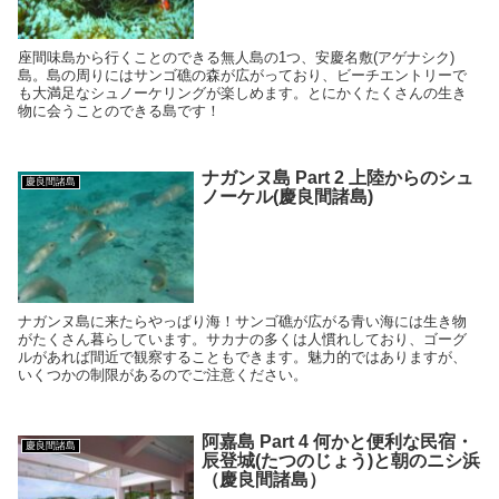
座間味島から行くことのできる無人島の1つ、安慶名敷(アゲナシク)
島。島の周りにはサンゴ礁の森が広がっており、ビーチエントリーで
も大満足なシュノーケリングが楽しめます。とにかくたくさんの生き
物に会うことのできる島です！
ナガンヌ島 Part 2 上陸からのシュ
慶良間諸島
ノーケル(慶良間諸島)
ナガンヌ島に来たらやっぱり海！サンゴ礁が広がる青い海には生き物
がたくさん暮らしています。サカナの多くは人慣れしており、ゴーグ
ルがあれば間近で観察することもできます。魅力的ではありますが、
いくつかの制限があるのでご注意ください。
阿嘉島 Part 4 何かと便利な民宿・
慶良間諸島
辰登城(たつのじょう)と朝のニシ浜
（慶良間諸島）