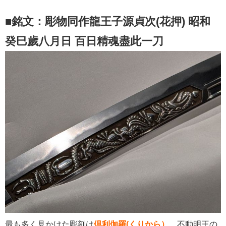
■銘文：彫物同作龍王子源貞次(花押) 昭和
癸巳歲八月日 百日精魂盡此一刀
最も多く見かけた彫刻は
倶利伽羅(くりから）
。不動明王の