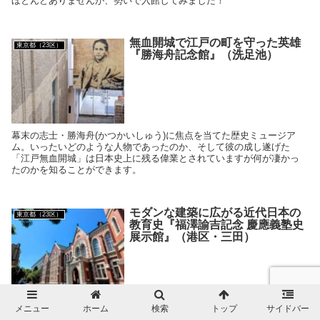
ほとんどありませんが、勢いで入館してみました！
無血開城で江戸の町を守った英雄
東京都（23区）
『勝海舟記念館』（洗足池）
幕末の志士・勝海舟(かつかいしゅう)に焦点を当てた歴史ミュージア
ム。いったいどのような人物であったのか、そして彼の成し遂げた
「江戸無血開城」は日本史上に残る偉業とされていますが何が凄かっ
たのかを知ることができます。
モダンな建築に広がる近代日本の
東京都（23区）
教育史『福澤諭吉記念 慶應義塾史
展示館』（港区・三田）
慶應義塾大学内にあるミュージアム。重要文化財に指定された歴史あ
メニュー
ホーム
検索
トップ
サイドバー
る建築の内部には、福澤諭吉の生涯と慶應義塾の歴史を伝える展示室