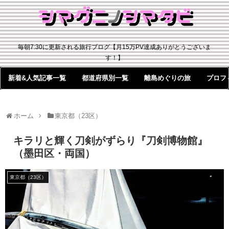
毎朝7:30に更新される旅行ブログ【月15万PV達成ありがとうございま
す！】
新着&人気記事一覧
都道府県別一覧
離島めぐりの旅
プロフ
ホーム
東京都（23区）
キラリと輝く刀剣がずらり『刀剣博物館』
（墨田区・両国）
東京都（23区）