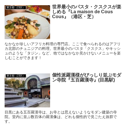
世界最小のパスタ・クスクスが楽
東京都（23区）
しめる『La maison de ​Cous
Cous』（港区・芝）
なかなか珍しいアフリカ料理の専門店。ここで食べられるのはアフリ
カ北部のチュニジアの料理。世界最小のパスタ「クスクス」やキッシ
ュのような「タジン」など、他ではなかなか見かけないメニューを楽
しむことができます！
個性派羅漢様がびっしり並ぶモダ
東京都（23区）
ン寺院『五百羅漢寺』(目黒駅)
目黒にある五百羅漢寺は、お寺とは思えないようなモダン建築の寺
院。堂内に並ぶ数百体の羅漢像は、どれも個性的で見ごたえ抜群で
す。