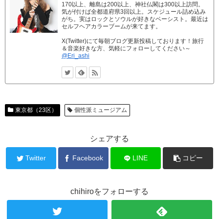
170以上、離島は200以上、神社仏閣は300以上訪問。
気が付けば全都道府県3回以上。スケジュール詰め込み
がち。実はロックとソウルが好きなベーシスト。最近は
セルフヘアカラーブームが来てます。
X(Twitter)にて毎朝ブログ更新投稿しております！旅行
＆音楽好きな方、気軽にフォローしてください～
@Eri_ashi
東京都（23区）
個性派ミュージアム
シェアする
Twitter
Facebook
LINE
コピー
chihiroをフォローする