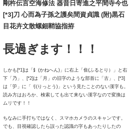
剛杵伝言空海修法 器昔日寄進之平間寺今也
[*3]刀 心而為子孫之護矣間資貞識 (附)黒石
目花卉文散螺鈿鞘協指拵
長過ぎます！！！
しかも[*1]は「釒(かねへん)」に右上「隹(ふるとり）」と右
下「乃」、[*2]は「月」の旧字のような部首に「古」、[*3]
は「屰」に「刂(りっとう)」という見たことのない漢字も。
読み方はおろか、検索しても出て来ない漢字なので変換は
ムリです！！
ちなみに手打ちではなく、スマホカメラのスキャンです。
でも、目視確認したら誤った認識の字もあったりしたの