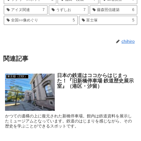
アイヌ関連
7
うずしお
7
藤森照信建築
6
全国○○像めぐり
5
富士塚
5
chihiro
関連記事
日本の鉄道はココからはじまっ
東京都（23区）
た！『旧新橋停車場 鉄道歴史展示
室』（港区・汐留）
かつての遺構の上に復元された新橋停車場。館内は鉄道資料を展示し
たミュージアムとなっています。鉄道のはじまりを感じながら、その
歴史を学ぶことができるスポットです。