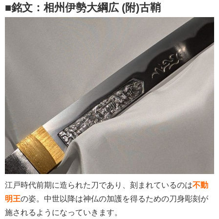
■銘文：相州伊勢大綱広 (附)古鞘
江戸時代前期に造られた刀であり、刻まれているのは
不動
明王
の姿。中世以降は神仏の加護を得るための刀身彫刻が
施されるようになっていきます。