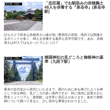
「忠臣蔵」でお馴染みの赤穂義士
東京都（23区）
48人を供養する『泉岳寺』(泉岳寺
駅)
討ち入りで有名な赤穂浪士に縁が深い曹洞宗の寺院。境内では関連す
るポイントが多く、48人を供養する墓所も見学可能です。あれ、赤穂
浪士は47人ではなかったでしたっけ？
靖国神社の見どころと御祭神の基
東京都（23区）
準（九段下駅）
幕末の近代化から現代にいたるまで、国のために命を捧げた人々を神
として祀る神社。見どころの多い境内ですが、特に境内に設置された
歴史ミュージアム「遊就館」は非常に見応えがあります。改めて御祭
神について調べて見ると、少し意外な事実がわかりました。