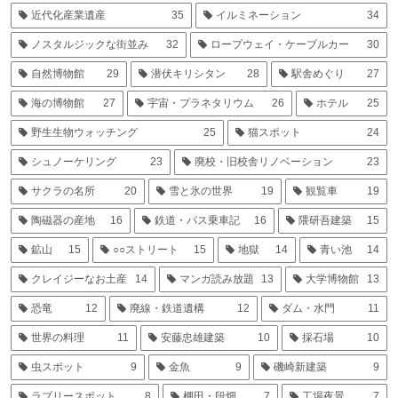
近代化産業遺産
35
イルミネーション
34
ノスタルジックな街並み
32
ロープウェイ・ケーブルカー
30
自然博物館
29
潜伏キリシタン
28
駅舎めぐり
27
海の博物館
27
宇宙・プラネタリウム
26
ホテル
25
野生生物ウォッチング
25
猫スポット
24
シュノーケリング
23
廃校・旧校舎リノベーション
23
サクラの名所
20
雪と氷の世界
19
観覧車
19
陶磁器の産地
16
鉄道・バス乗車記
16
隈研吾建築
15
鉱山
15
○○ストリート
15
地獄
14
青い池
14
クレイジーなお土産
14
マンガ読み放題
13
大学博物館
13
恐竜
12
廃線・鉄道遺構
12
ダム・水門
11
世界の料理
11
安藤忠雄建築
10
採石場
10
虫スポット
9
金魚
9
磯崎新建築
9
ラブリースポット
8
棚田・段畑
7
工場夜景
7