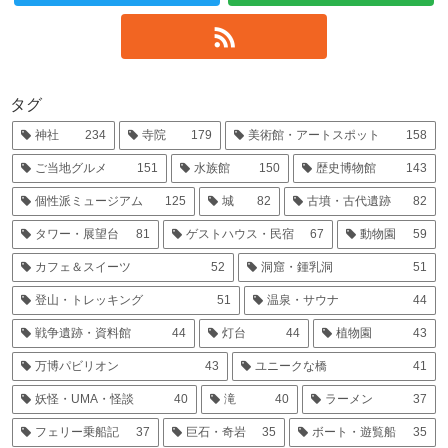
タグ
神社
234
寺院
179
美術館・アートスポット
158
ご当地グルメ
151
水族館
150
歴史博物館
143
個性派ミュージアム
125
城
82
古墳・古代遺跡
82
タワー・展望台
81
ゲストハウス・民宿
67
動物園
59
カフェ＆スイーツ
52
洞窟・鍾乳洞
51
登山・トレッキング
51
温泉・サウナ
44
戦争遺跡・資料館
44
灯台
44
植物園
43
万博パビリオン
43
ユニークな橋
41
妖怪・UMA・怪談
40
滝
40
ラーメン
37
フェリー乗船記
37
巨石・奇岩
35
ボート・遊覧船
35