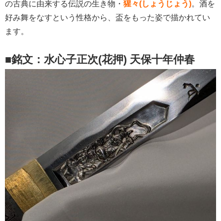
の古典に由来する伝説の生き物・
猩々(しょうじょう)
。酒を
好み舞をなすという性格から、盃をもった姿で描かれてい
ます。
■銘文：水心子正次(花押) 天保十年仲春