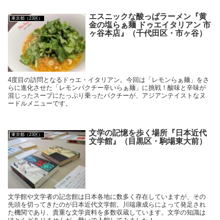
エスニックな酸っぱラーメン『黄
東京都（23区）
金の塩らぁ麺 ドゥエイタリアン 市
ヶ谷本店』（千代田区・市ヶ谷）
4度目の訪問となるドゥエ・イタリアン。今回は「レモンらぁ麺」をさ
らに進化させた「レモンパクチー辛いらぁ麺」に挑戦！酸味と辛味が
混じったスープにたっぷり乗ったパクチーが、アジアンテイストなヌ
ードルメニューです。
文学の記憶を歩く場所『日本近代
東京都（23区）
文学館』（目黒区・駒場東大前）
文学館や文学者の記念館は日本各地に数多く存在していますが、その
先頭を切ってきたのが日本近代文学館。川端康成らによって発足され
た機関であり、貴重な文学資料を多数収蔵しています。文学の知識は