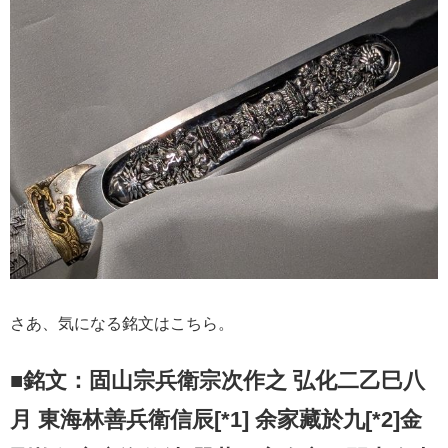
さあ、気になる銘文はこちら。
■銘文：固山宗兵衛宗次作之 弘化二乙巳八
月 東海林善兵衛信辰[*1] 余家藏於九[*2]金