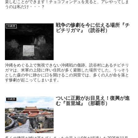
楽しむことができます！チョコフォンデュを見ると、アレやってしま
うのは私だけ・・・？
戦争の惨劇を今に伝える場所『チ
沖縄県
ビチリガマ』（読谷村）
沖縄をめぐる上で無視できない沖縄戦の傷跡。読谷村にあるチビチリ
ガマは、米軍の上陸に伴い住民が多く避難した場所でした。うっそう
とした森の中に静かに口を開けるこの洞窟では、多くの人が命を落と
す惨劇が起こってしまいます。
ついに正殿がお目見え！復興が進
沖縄県
む『首里城』（那覇市）