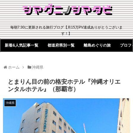
毎朝7:30に更新される旅行ブログ【月15万PV達成ありがとうございま
す！】
新着&人気記事一覧
都道府県別一覧
離島めぐりの旅
プロフ
ホーム
沖縄県
とまりん目の前の格安ホテル『沖縄オリエ
ンタルホテル』（那覇市）
沖縄県