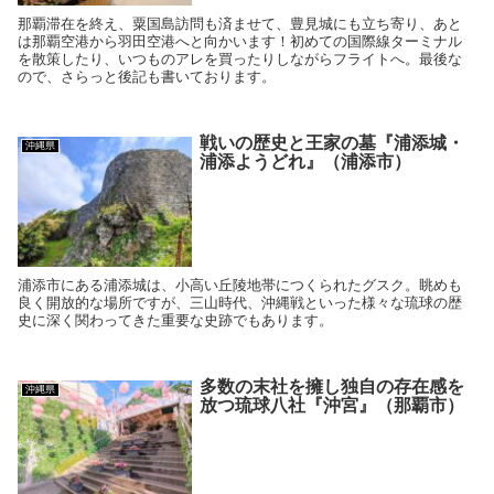
那覇滞在を終え、粟国島訪問も済ませて、豊見城にも立ち寄り、あと
は那覇空港から羽田空港へと向かいます！初めての国際線ターミナル
を散策したり、いつものアレを買ったりしながらフライトへ。最後な
ので、さらっと後記も書いております。
戦いの歴史と王家の墓『浦添城・
沖縄県
浦添ようどれ』（浦添市）
浦添市にある浦添城は、小高い丘陵地帯につくられたグスク。眺めも
良く開放的な場所ですが、三山時代、沖縄戦といった様々な琉球の歴
史に深く関わってきた重要な史跡でもあります。
多数の末社を擁し独自の存在感を
沖縄県
放つ琉球八社『沖宮』（那覇市）