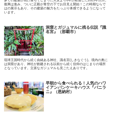
多くの建築が焼け落ちてしまった火災より6年が経過した2025年11月。
復興は進み、ついに正殿が青空の下でお目見え開始！この時期ならで
はの展示もあり、その建築の魅力をたっぷり体感できるようになって
います。
洞窟とガジュマルに残る伝説『識
沖縄県
名宮』（那覇市）
琉球王国時代から続く由緒ある神社、識名宮(しきなぐう)。境内の奥に
は洞窟があり、神社が創建される以前から続く信仰のはじまりの場所
となっています。立派なガジュマルも見ごたえありです。
早朝から食べられる！人気のハワ
沖縄県
イアンパンケーキハウス『パニラ
ニ』（恩納村）