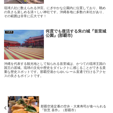
琉球八社に数えられる沖宮。にぎやかな公園内に位置しており、眺め
の良さも楽しめる清々しい神社です。沖縄各地に多数の末社があり、
その範囲は非常に広大です！
何度でも復活する朱の城『首里城
沖縄県
公園』(那覇市)
沖縄を代表する観光地として知られる首里城は、かつての琉球王国の
国王の居城。琉球の文化や歴史をダイレクトに感じることができる貴
重な歴史スポットです。那覇空港からゆいレール直通で行けるアクセ
スの良さもポイントです。
那覇空港定番の空弁・大東寿司が食べられる
『割烹 喜作』（那覇市）