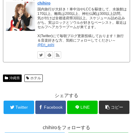
chihiro
国内旅行が大好き！車中泊やLCCを駆使して、水族館は
170以上、離島は200以上、神社仏閣は300以上訪問。
気が付けば全都道府県3回以上。スケジュール詰め込み
がち。実はロックとソウルが好きなベーシスト。最近は
セルフヘアカラーブームが来てます。
X(Twitter)にて毎朝ブログ更新投稿しております！旅行
＆音楽好きな方、気軽にフォローしてください～
@Eri_ashi
沖縄県
ホテル
シェアする
Twitter
Facebook
LINE
コピー
chihiroをフォローする