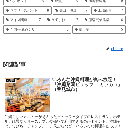
虫スポット
9
金魚
9
磯崎新建築
9
ラブリースポット
8
棚田・段畑
7
工場夜景
7
アイヌ関連
7
うずしお
7
藤森照信建築
6
全国○○像めぐり
5
富士塚
5
chihiro
関連記事
いろんな沖縄料理が食べ放題！
沖縄県
『沖縄菜園ビュッフェ カラカラ』
（豊見城市）
沖縄らしいメニューがそろったビュッフェタイプのレストラン。ホテ
ルとは異なりリーズナブルな価格で利用できるのがポイント。沖縄そ
ば、てびち、チャンプルー、天ぷらなど、いろいろな料理をたっぷり