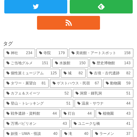
タグ
神社
234
寺院
179
美術館・アートスポット
158
ご当地グルメ
151
水族館
150
歴史博物館
143
個性派ミュージアム
125
城
82
古墳・古代遺跡
82
タワー・展望台
81
ゲストハウス・民宿
67
動物園
59
カフェ＆スイーツ
52
洞窟・鍾乳洞
51
登山・トレッキング
51
温泉・サウナ
44
戦争遺跡・資料館
44
灯台
44
植物園
43
万博パビリオン
43
ユニークな橋
41
妖怪・UMA・怪談
40
滝
40
ラーメン
37