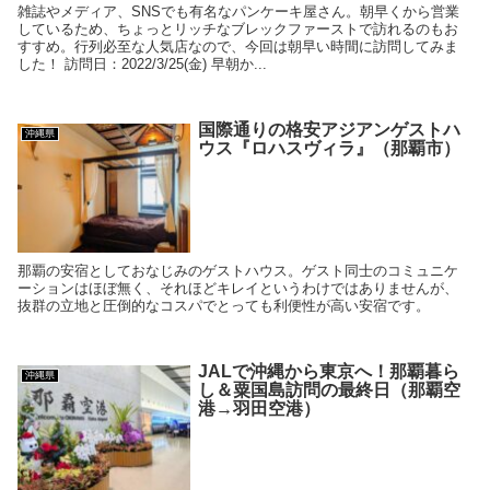
雑誌やメディア、SNSでも有名なパンケーキ屋さん。朝早くから営業
しているため、ちょっとリッチなブレックファーストで訪れるのもお
すすめ。行列必至な人気店なので、今回は朝早い時間に訪問してみま
した！ 訪問日：2022/3/25(金) 早朝か...
国際通りの格安アジアンゲストハ
沖縄県
ウス『ロハスヴィラ』（那覇市）
那覇の安宿としておなじみのゲストハウス。ゲスト同士のコミュニケ
ーションはほぼ無く、それほどキレイというわけではありませんが、
抜群の立地と圧倒的なコスパでとっても利便性が高い安宿です。
JALで沖縄から東京へ！那覇暮ら
沖縄県
し＆粟国島訪問の最終日（那覇空
港→羽田空港）