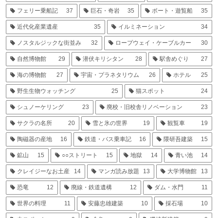
フェリー乗船記
37
巨石・奇岩
35
ボート・遊覧船
35
近代化産業遺産
35
イルミネーション
34
ノスタルジックな街並み
32
ロープウェイ・ケーブルカー
30
自然博物館
29
潜伏キリシタン
28
駅舎めぐり
27
海の博物館
27
宇宙・プラネタリウム
26
ホテル
25
野生生物ウォッチング
25
猫スポット
24
シュノーケリング
23
廃校・旧校舎リノベーション
23
サクラの名所
20
雪と氷の世界
19
観覧車
19
陶磁器の産地
16
鉄道・バス乗車記
16
隈研吾建築
15
鉱山
15
○○ストリート
15
地獄
14
青い池
14
クレイジーなお土産
14
マンガ読み放題
13
大学博物館
13
恐竜
12
廃線・鉄道遺構
12
ダム・水門
11
世界の料理
11
安藤忠雄建築
10
採石場
10