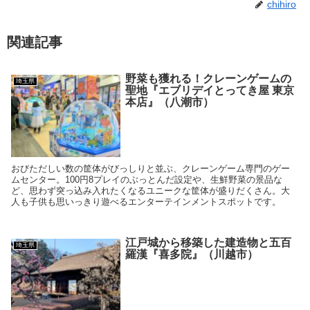
chihiro
関連記事
野菜も獲れる！クレーンゲームの
埼玉県
聖地『エブリデイとってき屋 東京
本店』（八潮市）
おびただしい数の筐体がびっしりと並ぶ、クレーンゲーム専門のゲー
ムセンター。100円8プレイのぶっとんだ設定や、生鮮野菜の景品な
ど、思わず突っ込み入れたくなるユニークな筐体が盛りだくさん。大
人も子供も思いっきり遊べるエンターテインメントスポットです。
江戸城から移築した建造物と五百
埼玉県
羅漢『喜多院』（川越市）