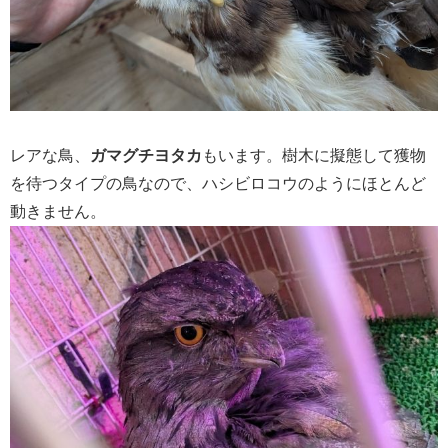
レアな鳥、
ガマグチヨタカ
もいます。樹木に擬態して獲物
を待つタイプの鳥なので、ハシビロコウのようにほとんど
動きません。