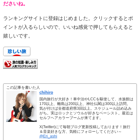
ださいね。
ランキングサイトに登録はじめました。クリックするとポ
イントが入るらしいので、いいね感覚で押してもらえると
嬉しいです。
この記事を書いた人
chihiro
国内旅行が大好き！車中泊やLCCを駆使して、水族館は
170以上、離島は200以上、神社仏閣は300以上訪問。
気が付けば全都道府県3回以上。スケジュール詰め込み
がち。実はロックとソウルが好きなベーシスト。最近は
セルフヘアカラーブームが来てます。
X(Twitter)にて毎朝ブログ更新投稿しております！旅行
＆音楽好きな方、気軽にフォローしてください～
@Eri_ashi