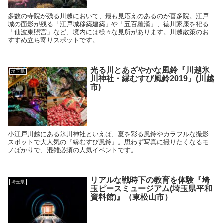
多数の寺院が残る川越において、最も見応えのあるのが喜多院。江戸
城の面影が残る「江戸城移築建築」や「五百羅漢」、徳川家康を祀る
「仙波東照宮」など、境内には様々な見所があります。川越散策のお
すすめ立ち寄りスポットです。
光る川とあざやかな風鈴『川越氷
埼玉県
川神社・縁むすび風鈴2019』(川越
市)
小江戸川越にある氷川神社といえば、夏を彩る風鈴やカラフルな撮影
スポットで大人気の『縁むすび風鈴』。思わず写真に撮りたくなるモ
ノばかりで、混雑必須の人気イベントです。
リアルな戦時下の教育を体験『埼
埼玉県
玉ピースミュージアム(埼玉県平和
資料館)』（東松山市）