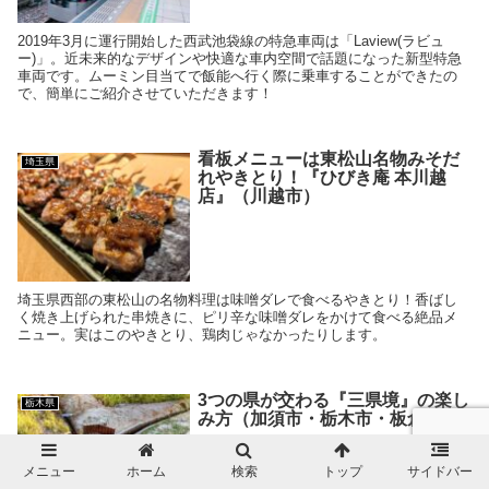
2019年3月に運行開始した西武池袋線の特急車両は「Laview(ラビュ
ー)」。近未来的なデザインや快適な車内空間で話題になった新型特急
車両です。ムーミン目当てで飯能へ行く際に乗車することができたの
で、簡単にご紹介させていただきます！
看板メニューは東松山名物みそだ
埼玉県
れやきとり！『ひびき庵 本川越
店』（川越市）
埼玉県西部の東松山の名物料理は味噌ダレで食べるやきとり！香ばし
く焼き上げられた串焼きに、ピリ辛な味噌ダレをかけて食べる絶品メ
ニュー。実はこのやきとり、鶏肉じゃなかったりします。
3つの県が交わる『三県境』の楽し
栃木県
み方（加須市・栃木市・板倉町）
メニュー
ホーム
検索
トップ
サイドバー