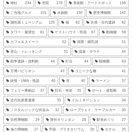
神社
234
寺院
179
美術館・アートスポット
158
ご当地グルメ
151
水族館
150
歴史博物館
142
個性派ミュージアム
125
城
82
古墳・古代遺跡
82
タワー・展望台
81
ゲストハウス・民宿
67
動物園
59
カフェ＆スイーツ
52
洞窟・鍾乳洞
51
登山・トレッキング
51
温泉・サウナ
44
戦争遺跡・資料館
44
灯台
44
植物園
43
万博パビリオン
43
ユニークな橋
41
妖怪・UMA・怪談
40
滝
40
ラーメン
37
フェリー乗船記
37
巨石・奇岩
35
ボート・遊覧船
35
近代化産業遺産
35
イルミネーション
34
ノスタルジックな街並み
32
ロープウェイ・ケーブルカー
30
自然博物館
29
潜伏キリシタン
28
駅舎めぐり
27
海の博物館
27
宇宙・プラネタリウム
26
ホテル
25