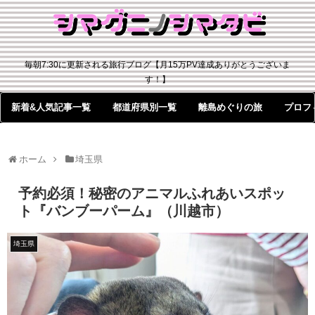
毎朝7:30に更新される旅行ブログ【月15万PV達成ありがとうございま
す！】
新着&人気記事一覧
都道府県別一覧
離島めぐりの旅
プロフ
ホーム
埼玉県
予約必須！秘密のアニマルふれあいスポッ
ト『バンブーパーム』（川越市）
埼玉県