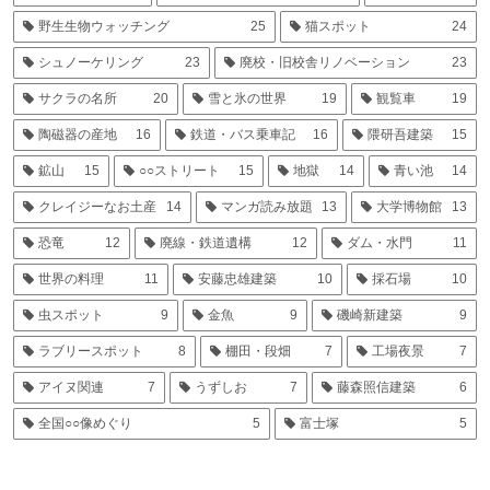
野生生物ウォッチング
25
猫スポット
24
シュノーケリング
23
廃校・旧校舎リノベーション
23
サクラの名所
20
雪と氷の世界
19
観覧車
19
陶磁器の産地
16
鉄道・バス乗車記
16
隈研吾建築
15
鉱山
15
○○ストリート
15
地獄
14
青い池
14
クレイジーなお土産
14
マンガ読み放題
13
大学博物館
13
恐竜
12
廃線・鉄道遺構
12
ダム・水門
11
世界の料理
11
安藤忠雄建築
10
採石場
10
虫スポット
9
金魚
9
磯崎新建築
9
ラブリースポット
8
棚田・段畑
7
工場夜景
7
アイヌ関連
7
うずしお
7
藤森照信建築
6
全国○○像めぐり
5
富士塚
5