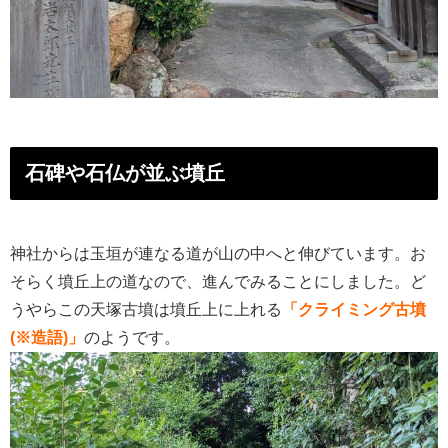
石碑や石仏が並ぶ墳丘
神社からは玉垣が連なる道が山の中へと伸びています。お
そらく墳丘上の道なので、進んでみることにしました。ど
うやらこの天塚古墳は墳丘上に上れる
「クライミング古墳
(※造語)」
のようです。