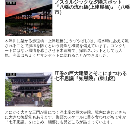
ノスタルジックな夕陽スポット
京都府
『八幡の流れ橋(上津屋橋)』（八幡
市）
木津川に架かる歩道橋・上津屋橋(こうづやばし)は、増水時にあえて流
されることで損壊を防ぐという特殊な機能を備えています。コンクリ
ートにはない風情を感じさせる木造橋で、撮影スポットとしても人
気。今回はちょうどサンセットに訪れることができました。
圧巻の巨大建築とそこにまつわる
京都府
七不思議『知恩院』(東山区)
とにかく大きな三門が目につく浄土宗の巨大寺院。境内に進むとさら
に大きな御影堂もあります。伽藍のスケールに目を奪われがちですが
「七不思議」をはじめ、細部にも見どころが詰まっています。