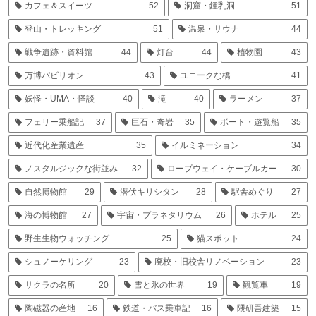
カフェ＆スイーツ
52
洞窟・鍾乳洞
51
登山・トレッキング
51
温泉・サウナ
44
戦争遺跡・資料館
44
灯台
44
植物園
43
万博パビリオン
43
ユニークな橋
41
妖怪・UMA・怪談
40
滝
40
ラーメン
37
フェリー乗船記
37
巨石・奇岩
35
ボート・遊覧船
35
近代化産業遺産
35
イルミネーション
34
ノスタルジックな街並み
32
ロープウェイ・ケーブルカー
30
自然博物館
29
潜伏キリシタン
28
駅舎めぐり
27
海の博物館
27
宇宙・プラネタリウム
26
ホテル
25
野生生物ウォッチング
25
猫スポット
24
シュノーケリング
23
廃校・旧校舎リノベーション
23
サクラの名所
20
雪と氷の世界
19
観覧車
19
陶磁器の産地
16
鉄道・バス乗車記
16
隈研吾建築
15