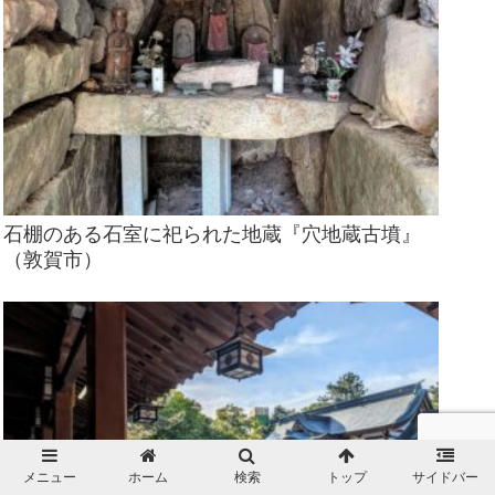
石棚のある石室に祀られた地蔵『穴地蔵古墳』
（敦賀市）
メニュー
ホーム
検索
トップ
サイドバー