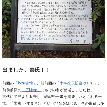
出ました、秦氏！！
前回の
「蛇塚古墳」
、前前回の
「木嶋坐天照御魂神社」
、
前前前回の
「広隆寺」
にもその名が登場しましたね。
古代に半島より渡来し、嵯峨野一帯を開発したとされる一
族。「太秦(うずまさ)」という地名をはじめ、その痕跡は多