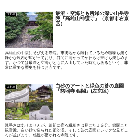
最澄・空海とも所縁の深い山岳寺
京都府
院『高雄山神護寺』（京都市右京
区）
高雄山の中腹にそびえる寺院。市街地から離れているため喧噪も無く
静かな境内が広がっており、谷間に向かってかわらけ投げも楽しめま
す。かつては最澄と空海がともに入山していた時期もあるという、非
常に重要な歴史を持つお寺です。
白砂のアートと緑色の苔の庭園
京都府
『慈照寺 銀閣』(左京区)
派手さはありませんが、細部に宿る繊細さは見ごたえ充分。銀閣こと
観音殿、白い砂で造られた銀沙灘、そして苔の庭園とシックな見どこ
ろが並びます。感性が磨かれる寺院です。