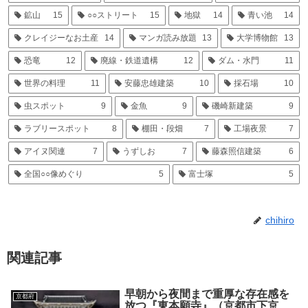
鉱山
15
○○ストリート
15
地獄
14
青い池
14
クレイジーなお土産
14
マンガ読み放題
13
大学博物館
13
恐竜
12
廃線・鉄道遺構
12
ダム・水門
11
世界の料理
11
安藤忠雄建築
10
採石場
10
虫スポット
9
金魚
9
磯崎新建築
9
ラブリースポット
8
棚田・段畑
7
工場夜景
7
アイヌ関連
7
うずしお
7
藤森照信建築
6
全国○○像めぐり
5
富士塚
5
chihiro
関連記事
早朝から夜間まで重厚な存在感を
京都府
放つ『東本願寺』（京都市下京