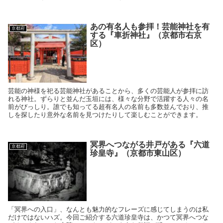
あの有名人も参拝！芸能神社を有
京都府
する『車折神社』（京都市右京
区）
芸能の神様を祀る芸能神社があることから、多くの芸能人が参拝に訪
れる神社。ずらりと並んだ玉垣には、様々な分野で活躍する人々の名
前がびっしり。誰でも知ってる超有名人の名前も多数並んでおり、推
しを探したり意外な名前を見つけたりして楽しむことができます。
冥界へつながる井戸がある『六道
京都府
珍皇寺』（京都市東山区）
「冥界への入口」、なんとも魅力的なフレーズに感じてしまうのは私
だけではないハズ。今回ご紹介する六道珍皇寺は、かつて冥界へつな