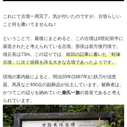
これにて古墳一周完了。気が付いたのですが、古墳らしい
こと何も書いてませんね！
ということで、最後にまとめると、この古墳は6世紀前半に
築造されたと考えられている古墳。形状は前方後円墳で、
墳丘長は73m。この辺りでは、
前回の記事に書いた「蛇塚
古墳」に次ぐ規模を誇る大きな古墳であったようです。
現地の案内板によると、明治20年(1887年)に鉄刀や須恵
器、馬具など400点の副葬品が出土しています。被葬者は、
かつてこの辺りを納めていた
秦氏一族
の首長であると考え
られています。