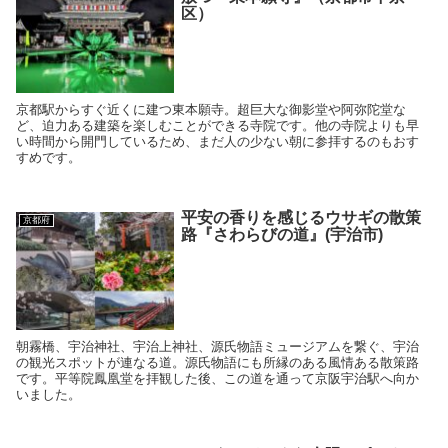
区）
京都駅からすぐ近くに建つ東本願寺。超巨大な御影堂や阿弥陀堂な
ど、迫力ある建築を楽しむことができる寺院です。他の寺院よりも早
い時間から開門しているため、まだ人の少ない朝に参拝するのもおす
すめです。
平安の香りを感じるウサギの散策
京都府
路『さわらびの道』(宇治市)
朝霧橋、宇治神社、宇治上神社、源氏物語ミュージアムを繋ぐ、宇治
の観光スポットが連なる道。源氏物語にも所縁のある風情ある散策路
です。平等院鳳凰堂を拝観した後、この道を通って京阪宇治駅へ向か
いました。