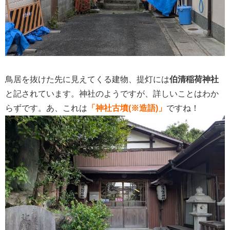
鳥居を抜けた先に見えてくる建物、提灯には
伯清稲荷神社
と記されています。神社のようですが、詳しいことはわか
らずです。あ、これは
「神社古墳(※造語)」
ですね！