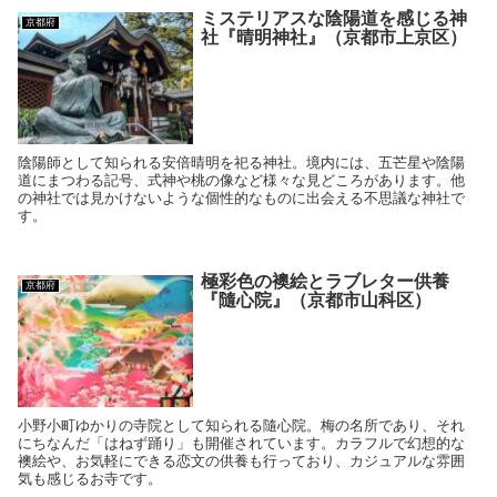
ミステリアスな陰陽道を感じる神
京都府
社『晴明神社』（京都市上京区）
陰陽師として知られる安倍晴明を祀る神社。境内には、五芒星や陰陽
道にまつわる記号、式神や桃の像など様々な見どころがあります。他
の神社では見かけないような個性的なものに出会える不思議な神社で
す。
極彩色の襖絵とラブレター供養
京都府
『隨心院』（京都市山科区）
小野小町ゆかりの寺院として知られる隨心院。梅の名所であり、それ
にちなんだ「はねず踊り」も開催されています。カラフルで幻想的な
襖絵や、お気軽にできる恋文の供養も行っており、カジュアルな雰囲
気も感じるお寺です。