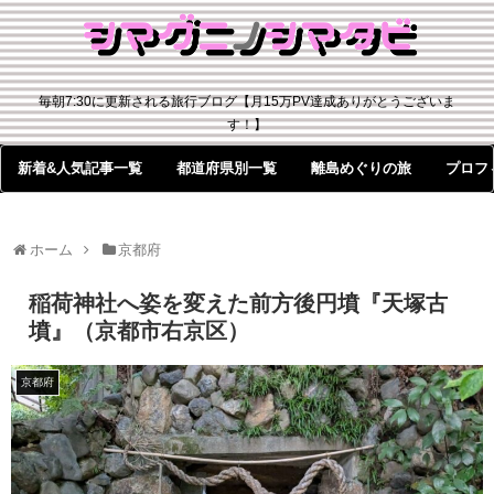
毎朝7:30に更新される旅行ブログ【月15万PV達成ありがとうございま
す！】
新着&人気記事一覧
都道府県別一覧
離島めぐりの旅
プロフ
ホーム
京都府
稲荷神社へ姿を変えた前方後円墳『天塚古
墳』（京都市右京区）
京都府