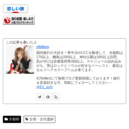
この記事を書いた人
chihiro
国内旅行が大好き！車中泊やLCCを駆使して、水族館は
170以上、離島は200以上、神社仏閣は300以上訪問。
気が付けば全都道府県3回以上。スケジュール詰め込み
がち。実はロックとソウルが好きなベーシスト。最近は
セルフヘアカラーブームが来てます。
X(Twitter)にて毎朝ブログ更新投稿しております！旅行
＆音楽好きな方、気軽にフォローしてください～
@Eri_ashi
京都府
古墳・古代遺跡