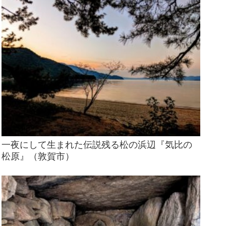
一夜にして生まれた伝説残る松の浜辺『気比の
松原』（敦賀市）