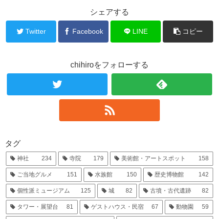
シェアする
Twitter
Facebook
LINE
コピー
chihiroをフォローする
タグ
神社
234
寺院
179
美術館・アートスポット
158
ご当地グルメ
151
水族館
150
歴史博物館
142
個性派ミュージアム
125
城
82
古墳・古代遺跡
82
タワー・展望台
81
ゲストハウス・民宿
67
動物園
59