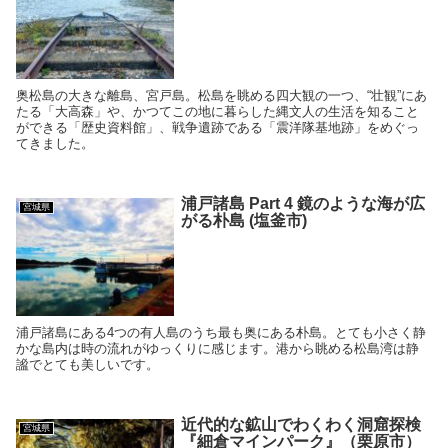
奥松島の大きな離島、宮戸島。松島を眺める四大観の一つ、“壮観”にあ
たる「大高森」や、かつてこの地に暮らした縄文人の生活を知ること
ができる「歴史資料館」、戦争遺跡である「震洋隊基地跡」をめぐっ
てきました。
浦戸諸島 Part 4 鏡のような海が広
宮城県
がる朴島 (塩釜市)
浦戸諸島にある4つの有人島のうち最も奥にある朴島。とても小さく静
かな島内は時の流れがゆっくりに感じます。港から眺める松島湾は静
謐でとても美しいです。
近代的な鉱山でわくわく洞窟探検
宮城県
『細倉マインパーク』（栗原市）