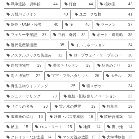
戦争遺跡・資料館
44
灯台
44
植物園
43
万博パビリオン
43
ユニークな橋
41
妖怪・UMA・怪談
40
滝
40
ラーメン
37
フェリー乗船記
37
巨石・奇岩
35
ボート・遊覧船
35
近代化産業遺産
35
イルミネーション
34
ノスタルジックな街並み
32
ロープウェイ・ケーブルカー
30
自然博物館
29
潜伏キリシタン
28
駅舎めぐり
27
海の博物館
27
宇宙・プラネタリウム
26
ホテル
25
野生生物ウォッチング
25
猫スポット
24
シュノーケリング
23
廃校・旧校舎リノベーション
23
サクラの名所
20
雪と氷の世界
19
観覧車
19
陶磁器の産地
16
鉄道・バス乗車記
16
隈研吾建築
15
鉱山
15
○○ストリート
15
地獄
14
青い池
14
クレイジーなお土産
14
マンガ読み放題
13
大学博物館
13