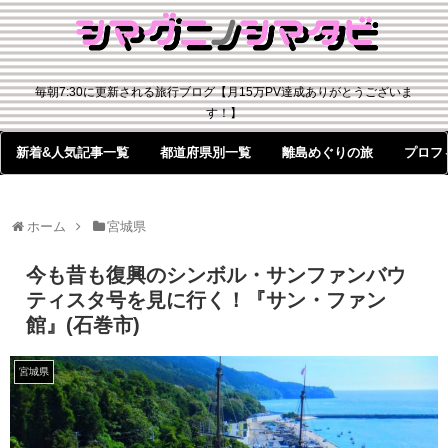
毎朝7:30に更新される旅行ブログ【月15万PV達成ありがとうございま
す！】
新着&人気記事一覧
都道府県別一覧
離島めぐりの旅
プロフ
ホーム
宮城県
今も昔も復興のシンボル・サンファンバウ
ティスタ号を見に行く！『サン・ファン
館』(石巻市)
宮城県