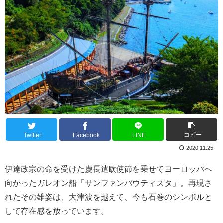
コピー
Twitter
Facebook
LINE
2020.11.25
伊達政宗の命を受けた慶長遣欧使節を乗せてヨーロッパへ
向かったガレオン船「サンファンバウティスタ」。再現さ
れたその雄姿は、大津波を越えて、今も石巻のシンボルと
して存在感を放っています。