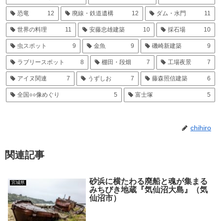
恐竜
12
廃線・鉄道遺構
12
ダム・水門
11
世界の料理
11
安藤忠雄建築
10
採石場
10
虫スポット
9
金魚
9
磯崎新建築
9
ラブリースポット
8
棚田・段畑
7
工場夜景
7
アイヌ関連
7
うずしお
7
藤森照信建築
6
全国○○像めぐり
5
富士塚
5
chihiro
関連記事
砂浜に横たわる廃船と魂が集まる
宮城県
みちびき地蔵『気仙沼大島』（気
仙沼市）