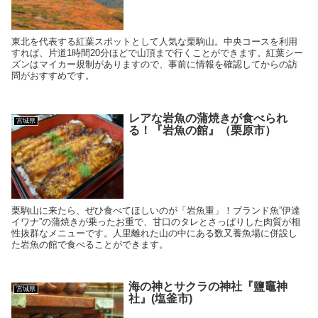
東北を代表する紅葉スポットとして人気な栗駒山。中央コースを利用
すれば、片道1時間20分ほどで山頂まで行くことができます。紅葉シー
ズンはマイカー規制がありますので、事前に情報を確認してからの訪
問がおすすめです。
レアな岩魚の蒲焼きが食べられ
宮城県
る！『岩魚の館』（栗原市）
栗駒山に来たら、ぜひ食べてほしいのが「岩魚重」！ブランド魚”伊達
イワナ”の蒲焼きが乗ったお重で、甘口のタレとさっぱりした肉質が相
性抜群なメニューです。人里離れた山の中にある数又養魚場に併設し
た岩魚の館で食べることができます。
海の神とサクラの神社『鹽竈神
宮城県
社』(塩釜市)