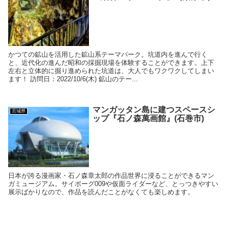
かつての鉱山を活用した鉱山系テーマパーク。坑道内を進んで行く
と、近代化の進んだ昭和の採掘現場を体験することができます。上下
左右と立体的に掘り進められた坑道は、大人でもワクワクしてしまい
ます！ 訪問日：2022/10/6(木) 鉱山のテー...
マンガッタン島に建つスペースシ
宮城県
ップ『石ノ森萬画館』(石巻市)
日本が誇る漫画家・石ノ森章太郎の作品世界に浸ることができるマン
ガミュージアム。サイボーグ009や仮面ライダーなど、とっつきやすい
展示ばかりなので、作品を読んだことがなくても楽しめます。