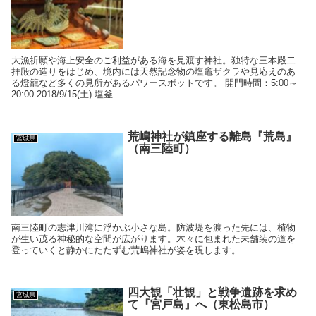
大漁祈願や海上安全のご利益がある海を見渡す神社。独特な三本殿二
拝殿の造りをはじめ、境内には天然記念物の塩竈ザクラや見応えのあ
る燈籠など多くの見所があるパワースポットです。 開門時間：5:00～
20:00 2018/9/15(土) 塩釜...
荒嶋神社が鎮座する離島『荒島』
宮城県
（南三陸町）
南三陸町の志津川湾に浮かぶ小さな島。防波堤を渡った先には、植物
が生い茂る神秘的な空間が広がります。木々に包まれた未舗装の道を
登っていくと静かにたたずむ荒嶋神社が姿を現します。
四大観「壮観」と戦争遺跡を求め
宮城県
て『宮戸島』へ（東松島市）