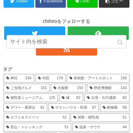
Twitter
Facebook
LINE
コピー
chihiroをフォローする
タグ
神社
234
寺院
179
美術館・アートスポット
158
ご当地グルメ
151
水族館
150
歴史博物館
143
個性派ミュージアム
125
城
82
古墳・古代遺跡
82
タワー・展望台
81
ゲストハウス・民宿
67
動物園
59
カフェ＆スイーツ
52
洞窟・鍾乳洞
51
登山・トレッキング
51
温泉・サウナ
44