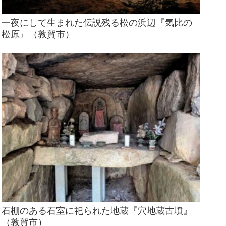
一夜にして生まれた伝説残る松の浜辺『気比の
松原』（敦賀市）
石棚のある石室に祀られた地蔵『穴地蔵古墳』
（敦賀市）