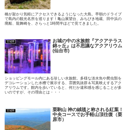
橋が架かり気軽にアクセスできるようになった大島。早朝のドライブ
で島内の観光名所を巡ります！亀山展望台、みちびき地蔵、田中浜の
廃船、龍舞崎を、さらっと1時間半ほどで見てきました。
お城の中の水族館『アクアテラス
宮城県
錦ヶ丘』は不思議なアクアリウム
(仙台市)
ショッピングモール内にある珍しい水族館。多様な淡水魚や爬虫類を
デコレーションした水槽で展示する、雰囲気抜群＆写真映えするアク
アリウムです。館内を歩いていると、何だか違和感を感じることが多
いのですが、その理由とは・・・
栗駒山 神の絨毯と称される紅葉！
宮城県
中央コースでお手軽山頂往復（栗
原市）