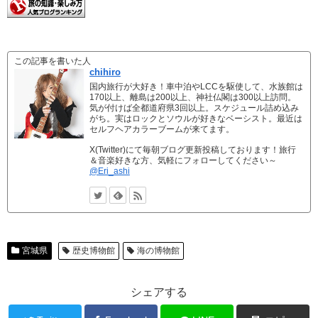
この記事を書いた人
chihiro
国内旅行が大好き！車中泊やLCCを駆使して、水族館は
170以上、離島は200以上、神社仏閣は300以上訪問。
気が付けば全都道府県3回以上。スケジュール詰め込み
がち。実はロックとソウルが好きなベーシスト。最近は
セルフヘアカラーブームが来てます。
X(Twitter)にて毎朝ブログ更新投稿しております！旅行
＆音楽好きな方、気軽にフォローしてください～
@Eri_ashi
宮城県
歴史博物館
海の博物館
シェアする