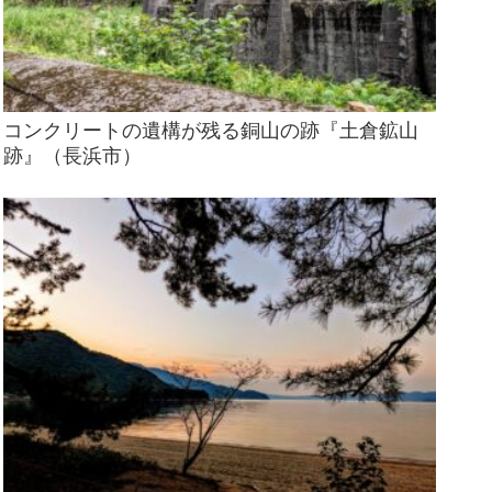
コンクリートの遺構が残る銅山の跡『土倉鉱山
跡』（長浜市）