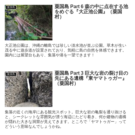
粟国島 Part 6 森の中に点在する池
粟国島
をめぐる『大正池公園』（粟国
村）
大正池公園は、沖縄の離島では珍しい淡水池が並ぶ公園。草木が生い
茂る中に遊歩道が設置されており、気軽に島の自然を体感できます。
園内には展望台もあり、集落や港を一望できます！
粟国島 Part 3 巨大な岩の裂け目の
粟国島
先にある遺構『東ヤマトゥガー』
（粟国村）
集落の近くの海岸にある観光スポット。巨大な岩の亀裂を通り抜ける
と、シークレットな雰囲気が漂う海辺にたどり着き、何か建物の遺構
が隠れた大きな洞窟が見えてきます。ところで「ヤマトゥガー」って
どういう意味なんでしょうかね。