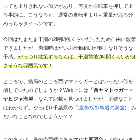
っても上りきれない箇所があり、何度か自転車を押して上
る事態に。こうなると、通常の自転車よりも重量がある分
めっちゃタイヘンです。
今回はたまたま干潮の2時間後くらいだったため自由に散策
できましたが、満潮時はだいぶ行動範囲が狭くなりそうな
予感。
がっつり散策するならば、干潮前後2時間くらいが良
さそうな雰囲気です！
ところで、結局のところ西ヤマトゥガーとはいったい何を
指していたのでしょうか？Web上には
「西ヤマトゥガー＝
ヤヒジャ海岸」
なんて記載も見つけましたが、正確なこと
はわからず。やっぱり千葉県の
「濃溝の滝(亀岩の洞窟)」
み
たいなことなのでしょうか？？
このあとは、島の南西端にある
マハナ展望台
へと向かいま