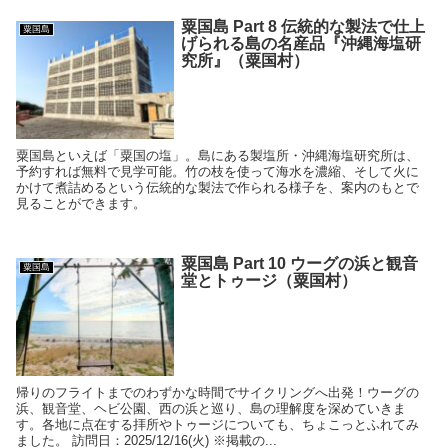
粟国島 Part 8 伝統的な製法で仕上
粟国島
げられる島の名産品『沖縄海塩研
究所』（粟国村）
粟国島といえば「粟国の塩」。島にある製塩所・沖縄海塩研究所は、
予約すれば無料で見学可能。竹の枝を使って海水を濃縮、そして火に
かけて煮詰めるという伝統的な製法で作られる様子を、案内のもとで
見ることができます。
粟国島 Part 10 ウーグの浜と観音
粟国島
堂とトゥージ（粟国村）
帰りのフライトまでのわずかな時間でサイクリングへ出発！ウーグの
浜、観音堂、ヘビ公園、西の浜と巡り、島の理解度を深めていきま
す。各地に点在する拝所やトゥージについても、ちょこっとふれてみ
ました。 訪問日：2025/12/16(火) ※掲載の...