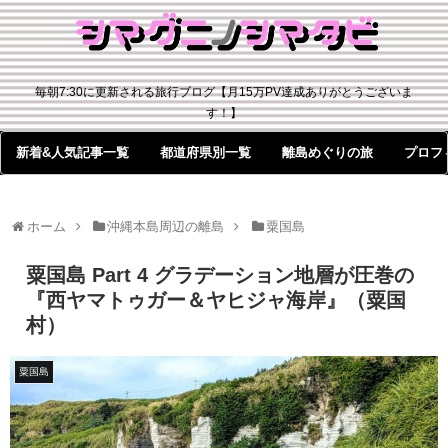
毎朝7:30に更新される旅行ブログ【月15万PV達成ありがとうございま
す！】
新着&人気記事一覧
都道府県別一覧
離島めぐりの旅
プロフ
ホーム
沖縄本島周辺の離島
粟国島
粟国島 Part 4 グラデーション地層が圧巻の
『西ヤマトゥガー＆ヤヒジャ海岸』（粟国
村）
粟国島