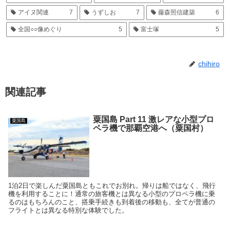
アイヌ関連
7
うずしお
7
藤森照信建築
6
全国○○像めぐり
5
富士塚
5
chihiro
関連記事
粟国島 Part 11 激レアな小型プロ
粟国島
ペラ機で那覇空港へ（粟国村）
1泊2日で楽しんだ粟国島ともこれでお別れ。帰りは船ではなく、飛行
機を利用することに！通常の旅客機とは異なる小型のプロペラ機に乗
るのはもちろんのこと、搭乗手続きも到着後の移動も、全てが普通の
フライトとは異なる特別な体験でした。