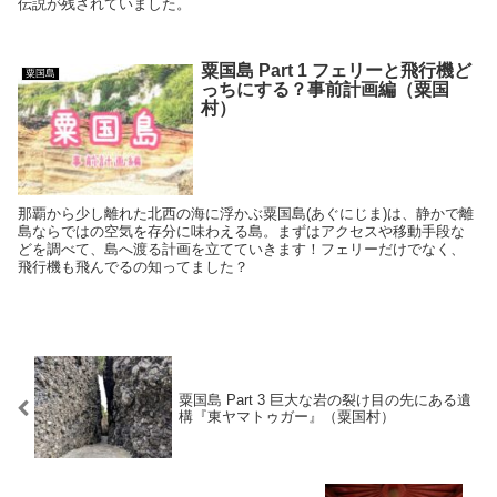
伝説が残されていました。
粟国島 Part 1 フェリーと飛行機ど
粟国島
っちにする？事前計画編（粟国
村）
那覇から少し離れた北西の海に浮かぶ粟国島(あぐにじま)は、静かで離
島ならではの空気を存分に味わえる島。まずはアクセスや移動手段な
どを調べて、島へ渡る計画を立てていきます！フェリーだけでなく、
飛行機も飛んでるの知ってました？
粟国島 Part 3 巨大な岩の裂け目の先にある遺
構『東ヤマトゥガー』（粟国村）