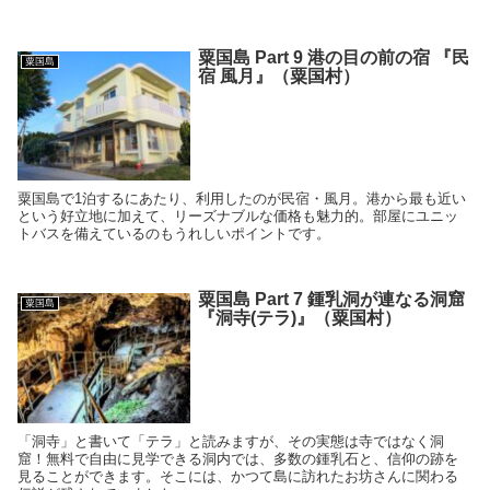
粟国島 Part 9 港の目の前の宿 『民
粟国島
宿 風月』（粟国村）
粟国島で1泊するにあたり、利用したのが民宿・風月。港から最も近い
という好立地に加えて、リーズナブルな価格も魅力的。部屋にユニッ
トバスを備えているのもうれしいポイントです。
粟国島 Part 7 鍾乳洞が連なる洞窟
粟国島
『洞寺(テラ)』（粟国村）
「洞寺」と書いて「テラ」と読みますが、その実態は寺ではなく洞
窟！無料で自由に見学できる洞内では、多数の鍾乳石と、信仰の跡を
見ることができます。そこには、かつて島に訪れたお坊さんに関わる