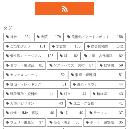
タグ
神社
234
寺院
179
美術館・アートスポット
158
ご当地グルメ
151
水族館
150
歴史博物館
142
個性派ミュージアム
125
城
82
古墳・古代遺跡
82
タワー・展望台
81
ゲストハウス・民宿
67
動物園
59
カフェ＆スイーツ
52
洞窟・鍾乳洞
51
登山・トレッキング
51
温泉・サウナ
44
戦争遺跡・資料館
44
灯台
44
植物園
43
万博パビリオン
43
ユニークな橋
41
妖怪・UMA・怪談
40
滝
40
ラーメン
37
フェリー乗船記
37
巨石・奇岩
35
ボート・遊覧船
35