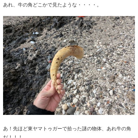
あれ、牛の角どこかで見たような・・・・。
あ！先ほど東ヤマトゥガーで拾った謎の物体、あれ牛の角
だ！！！