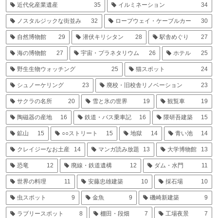
近代化産業遺産
35
イルミネーション
34
ノスタルジックな街並み
32
ロープウェイ・ケーブルカー
30
自然博物館
29
潜伏キリシタン
28
駅舎めぐり
27
海の博物館
27
宇宙・プラネタリウム
26
ホテル
25
野生生物ウォッチング
25
猫スポット
24
シュノーケリング
23
廃校・旧校舎リノベーション
23
サクラの名所
20
雪と氷の世界
19
観覧車
19
陶磁器の産地
16
鉄道・バス乗車記
16
隈研吾建築
15
鉱山
15
○○ストリート
15
地獄
14
青い池
14
クレイジーなお土産
14
マンガ読み放題
13
大学博物館
13
恐竜
12
廃線・鉄道遺構
12
ダム・水門
11
世界の料理
11
安藤忠雄建築
10
採石場
10
虫スポット
9
金魚
9
磯崎新建築
9
ラブリースポット
8
棚田・段畑
7
工場夜景
7