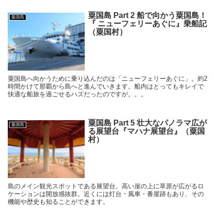
粟国島 Part 2 船で向かう粟国島！
粟国島
『 ニューフェリーあぐに』乗船記
（粟国村）
粟国島へ向かうために乗り込んだのは「ニューフェリーあぐに」。約2
時間かけて那覇から島へと進んでいきます。船内はとってもキレイで
快適な船旅を過ごせるハズだったのですが。。。
粟国島 Part 5 壮大なパノラマ広が
粟国島
る展望台『マハナ展望台』（粟国
村）
島のメイン観光スポットである展望台。高い崖の上に草原が広がるロ
ケーションは開放感抜群。近くには灯台・風車・番屋跡もあり、その
機能や歴史も知ることができます。