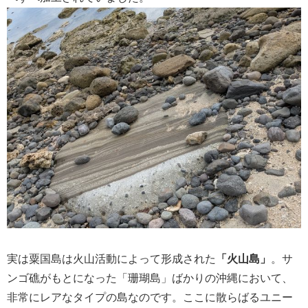
実は粟国島は火山活動によって形成された
「火山島」
。サ
ンゴ礁がもとになった「珊瑚島」ばかりの沖縄において、
非常にレアなタイプの島なのです。ここに散らばるユニー