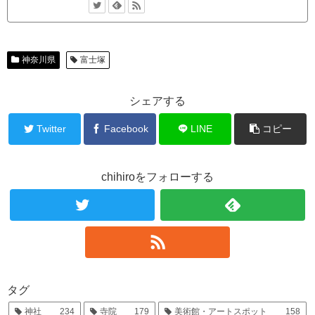
神奈川県
富士塚
シェアする
Twitter
Facebook
LINE
コピー
chihiroをフォローする
タグ
神社
234
寺院
179
美術館・アートスポット
158