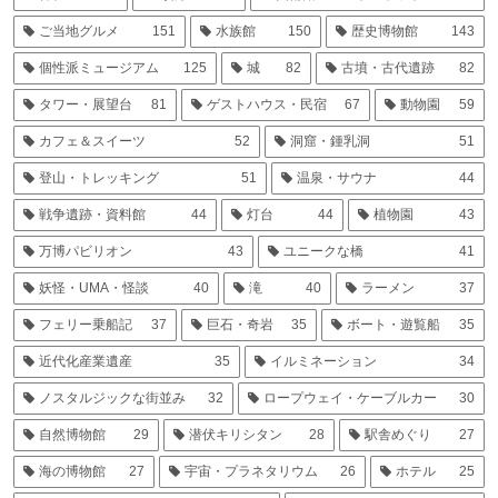
ご当地グルメ
151
水族館
150
歴史博物館
143
個性派ミュージアム
125
城
82
古墳・古代遺跡
82
タワー・展望台
81
ゲストハウス・民宿
67
動物園
59
カフェ＆スイーツ
52
洞窟・鍾乳洞
51
登山・トレッキング
51
温泉・サウナ
44
戦争遺跡・資料館
44
灯台
44
植物園
43
万博パビリオン
43
ユニークな橋
41
妖怪・UMA・怪談
40
滝
40
ラーメン
37
フェリー乗船記
37
巨石・奇岩
35
ボート・遊覧船
35
近代化産業遺産
35
イルミネーション
34
ノスタルジックな街並み
32
ロープウェイ・ケーブルカー
30
自然博物館
29
潜伏キリシタン
28
駅舎めぐり
27
海の博物館
27
宇宙・プラネタリウム
26
ホテル
25