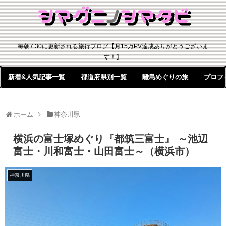
毎朝7:30に更新される旅行ブログ【月15万PV達成ありがとうございま
す！】
新着&人気記事一覧
都道府県別一覧
離島めぐりの旅
プロフ
ホーム
神奈川県
横浜の富士塚めぐり『都筑三富士』 ～池辺
富士・川和富士・山田富士～（横浜市）
神奈川県