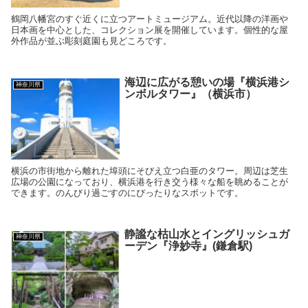
鶴岡八幡宮のすぐ近くに立つアートミュージアム。近代以降の洋画や
日本画を中心とした、コレクション展を開催しています。個性的な屋
外作品が並ぶ彫刻庭園も見どころです。
海辺に広がる憩いの場『横浜港シ
神奈川県
ンボルタワー』（横浜市）
横浜の市街地から離れた埠頭にそびえ立つ白亜のタワー。周辺は芝生
広場の公園になっており、横浜港を行き交う様々な船を眺めることが
できます。のんびり過ごすのにぴったりなスポットです。
静謐な枯山水とイングリッシュガ
神奈川県
ーデン『浄妙寺』(鎌倉駅)