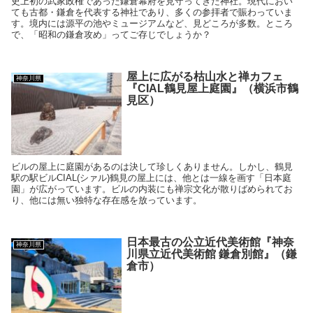
史上初の武家政権であった鎌倉幕府を見守ってきた神社。現代におい
ても古都・鎌倉を代表する神社であり、多くの参拝者で賑わっていま
す。境内には源平の池やミュージアムなど、見どころが多数。ところ
で、「昭和の鎌倉攻め」ってご存じでしょうか？
屋上に広がる枯山水と禅カフェ
神奈川県
『CIAL鶴見屋上庭園』（横浜市鶴
見区）
ビルの屋上に庭園があるのは決して珍しくありません。しかし、鶴見
駅の駅ビルCIAL(シァル)鶴見の屋上には、他とは一線を画す「日本庭
園」が広がっています。ビルの内装にも禅宗文化が散りばめられてお
り、他には無い独特な存在感を放っています。
日本最古の公立近代美術館『神奈
神奈川県
川県立近代美術館 鎌倉別館』（鎌
倉市）