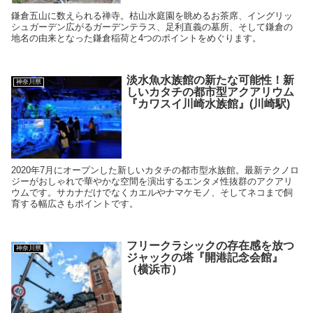
鎌倉五山に数えられる禅寺。枯山水庭園を眺めるお茶席、イングリッ
シュガーデン広がるガーデンテラス、足利直義の墓所、そして鎌倉の
地名の由来となった鎌倉稲荷と4つのポイントをめぐります。
淡水魚水族館の新たな可能性！新
神奈川県
しいカタチの都市型アクアリウム
『カワスイ川崎水族館』(川崎駅)
2020年7月にオープンした新しいカタチの都市型水族館。最新テクノロ
ジーがおしゃれで華やかな空間を演出するエンタメ性抜群のアクアリ
ウムです。サカナだけでなくカエルやナマケモノ、そしてネコまで飼
育する幅広さもポイントです。
フリークラシックの存在感を放つ
神奈川県
ジャックの塔『開港記念会館』
（横浜市）