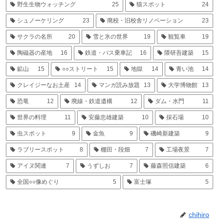
野生生物ウォッチング
25
猫スポット
24
シュノーケリング
23
廃校・旧校舎リノベーション
23
サクラの名所
20
雪と氷の世界
19
観覧車
19
陶磁器の産地
16
鉄道・バス乗車記
16
隈研吾建築
15
鉱山
15
○○ストリート
15
地獄
14
青い池
14
クレイジーなお土産
14
マンガ読み放題
13
大学博物館
13
恐竜
12
廃線・鉄道遺構
12
ダム・水門
11
世界の料理
11
安藤忠雄建築
10
採石場
10
虫スポット
9
金魚
9
磯崎新建築
9
ラブリースポット
8
棚田・段畑
7
工場夜景
7
アイヌ関連
7
うずしお
7
藤森照信建築
6
全国○○像めぐり
5
富士塚
5
chihiro