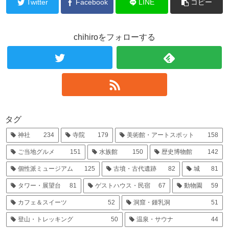
Twitter
Facebook
LINE
コピー
chihiroをフォローする
タグ
神社
234
寺院
179
美術館・アートスポット
158
ご当地グルメ
151
水族館
150
歴史博物館
142
個性派ミュージアム
125
古墳・古代遺跡
82
城
81
タワー・展望台
81
ゲストハウス・民宿
67
動物園
59
カフェ＆スイーツ
52
洞窟・鍾乳洞
51
登山・トレッキング
50
温泉・サウナ
44