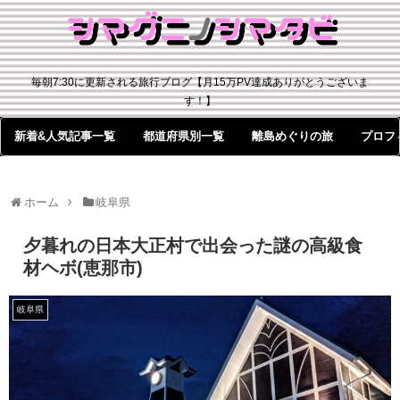
毎朝7:30に更新される旅行ブログ【月15万PV達成ありがとうございま
す！】
新着&人気記事一覧
都道府県別一覧
離島めぐりの旅
プロフ
ホーム
岐阜県
夕暮れの日本大正村で出会った謎の高級食
材ヘボ(恵那市)
岐阜県