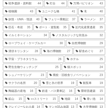
戦争遺跡・資料館
44
灯台
44
万博パビリオン
43
植物園
43
ユニークな橋
41
滝
40
妖怪・UMA・怪談
40
フェリー乗船記
37
ラーメン
37
巨石・奇岩
35
ボート・遊覧船
35
近代化産業遺産
35
イルミネーション
34
ノスタルジックな街並み
32
ロープウェイ・ケーブルカー
30
自然博物館
29
潜伏キリシタン
28
海の博物館
27
駅舎めぐり
27
宇宙・プラネタリウム
26
ホテル
25
野生生物ウォッチング
25
猫スポット
24
シュノーケリング
23
廃校・旧校舎リノベーション
23
サクラの名所
20
雪と氷の世界
19
観覧車
19
陶磁器の産地
16
鉄道・バス乗車記
16
隈研吾建築
15
鉱山
15
○○ストリート
15
地獄
14
青い池
14
クレイジーなお土産
14
マンガ読み放題
13
大学博物館
13