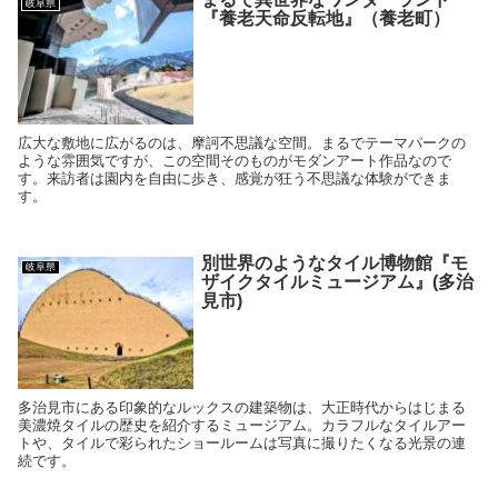
岐阜県
『養老天命反転地』（養老町）
広大な敷地に広がるのは、摩訶不思議な空間。まるでテーマパークの
ような雰囲気ですが、この空間そのものがモダンアート作品なので
す。来訪者は園内を自由に歩き、感覚が狂う不思議な体験ができま
す。
別世界のようなタイル博物館『モ
岐阜県
ザイクタイルミュージアム』(多治
見市)
多治見市にある印象的なルックスの建築物は、大正時代からはじまる
美濃焼タイルの歴史を紹介するミュージアム。カラフルなタイルアー
トや、タイルで彩られたショールームは写真に撮りたくなる光景の連
続です。