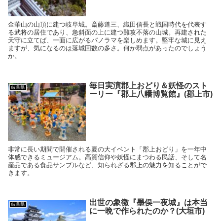
金華山の山頂に建つ岐阜城。斎藤道三、織田信長と戦国時代を代表す
る武将の居住であり、急斜面の上に建つ難攻不落の山城。再建された
天守に立てば、一面に広がるパノラマを楽しめます。堅牢な城に見え
ますが、気になるのは落城回数の多さ。何か弱点があったのでしょう
か。
毎日実演郡上おどり＆妖怪のスト
岐阜県
ーリー『郡上八幡博覧館』(郡上市)
非常に長い期間で開催される夏の大イベント「郡上おどり」を一年中
体感できるミュージアム。高賀信仰や妖怪にまつわる民話、そして名
産品である食品サンプルなど、知られざる郡上の魅力を知ることがで
きます。
出世の象徴『墨俣一夜城』は本当
岐阜県
に一晩で作られたのか？(大垣市)