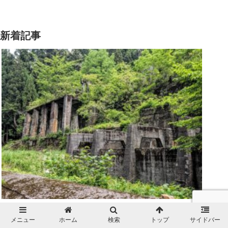
新着記事
コンクリートの遺構が残る銅山の跡『土倉鉱山
跡』（長浜市）
メニュー
ホーム
検索
トップ
サイドバー