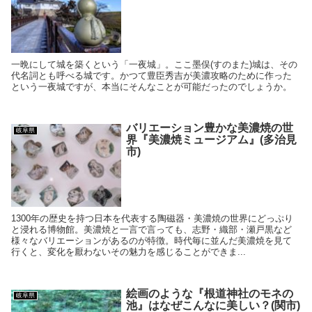
一晩にして城を築くという「一夜城」。ここ墨俣(すのまた)城は、その
代名詞とも呼べる城です。かつて豊臣秀吉が美濃攻略のために作った
という一夜城ですが、本当にそんなことが可能だったのでしょうか。
バリエーション豊かな美濃焼の世
岐阜県
界『美濃焼ミュージアム』(多治見
市)
1300年の歴史を持つ日本を代表する陶磁器・美濃焼の世界にどっぷり
と浸れる博物館。美濃焼と一言で言っても、志野・織部・瀬戸黒など
様々なバリエーションがあるのが特徴。時代毎に並んだ美濃焼を見て
行くと、変化を厭わないその魅力を感じることができま...
絵画のような『根道神社のモネの
岐阜県
池』はなぜこんなに美しい？(関市)