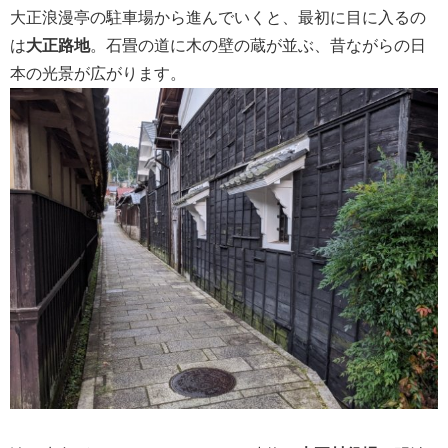
大正浪漫亭の駐車場から進んでいくと、最初に目に入るの
は
大正路地
。石畳の道に木の壁の蔵が並ぶ、昔ながらの日
本の光景が広がります。