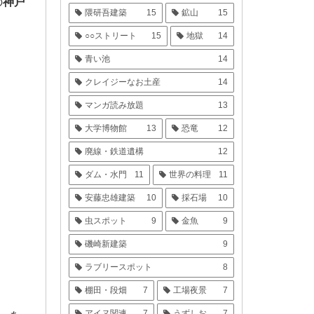
の
神戸
隈研吾建築
15
鉱山
15
○○ストリート
15
地獄
14
青い池
14
クレイジーなお土産
14
マンガ読み放題
13
大学博物館
13
恐竜
12
廃線・鉄道遺構
12
ダム・水門
11
世界の料理
11
安藤忠雄建築
10
採石場
10
虫スポット
9
金魚
9
磯崎新建築
9
ラブリースポット
8
棚田・段畑
7
工場夜景
7
アイヌ関連
7
うずしお
7