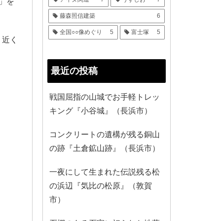
」を
藤森照信建築
6
全国○○像めぐり
5
富士塚
5
、近く
最近の投稿
戦国屈指の山城でお手軽トレッ
キング『小谷城』（長浜市）
コンクリートの遺構が残る銅山
の跡『土倉鉱山跡』（長浜市）
一夜にして生まれた伝説残る松
の浜辺『気比の松原』（敦賀
市）