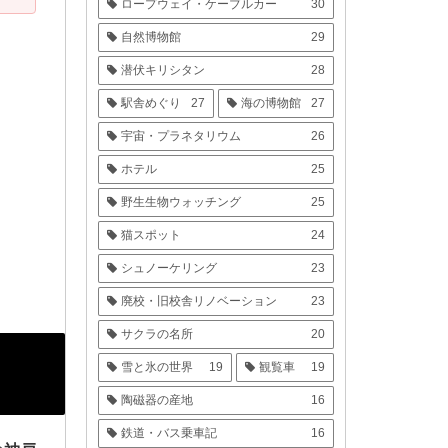
ロープウェイ・ケーブルカー
30
自然博物館
29
潜伏キリシタン
28
駅舎めぐり
27
海の博物館
27
宇宙・プラネタリウム
26
ホテル
25
野生生物ウォッチング
25
猫スポット
24
シュノーケリング
23
廃校・旧校舎リノベーション
23
サクラの名所
20
雪と氷の世界
19
観覧車
19
陶磁器の産地
16
鉄道・バス乗車記
16