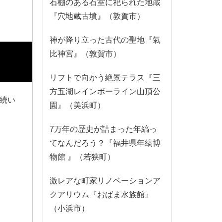
石棚のある石室に祀られた地蔵
『穴地蔵古墳』（敦賀市）
神が降り立った古代の聖地『氣
比神宮』（敦賀市）
リフトで向かう絶景テラス『三
方五湖レインボーライン山頂公
続い
園』（美浜町）
7万年の歴史が詰まった年縞っ
てなんだろう？『福井県年縞博
物館 』（若狭町）
激レアな町家リノベーションア
クアリウム『おばま水族館』
（小浜市）