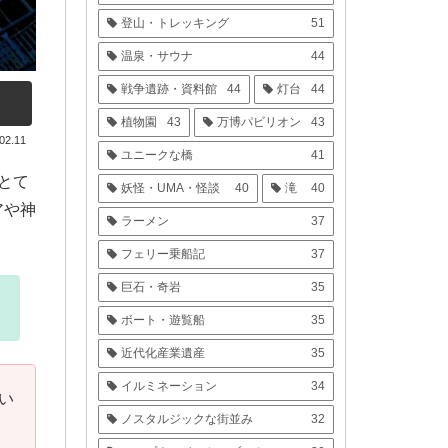
登山・トレッキング
51
温泉・サウナ
44
戦争遺跡・資料館
44
灯台
44
植物園
43
万博パビリオン
43
02.11
ユニークな橋
41
とて
妖怪・UMA・怪談
40
滝
40
アや神
ラーメン
37
フェリー乗船記
37
巨石・奇岩
35
ボート・遊覧船
35
近代化産業遺産
35
イルミネーション
34
い
ノスタルジックな街並み
32