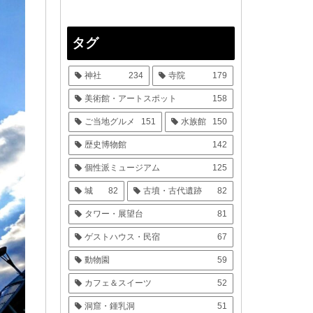
タグ
神社
234
寺院
179
美術館・アートスポット
158
ご当地グルメ
151
水族館
150
歴史博物館
142
個性派ミュージアム
125
城
82
古墳・古代遺跡
82
タワー・展望台
81
ゲストハウス・民宿
67
動物園
59
カフェ＆スイーツ
52
洞窟・鍾乳洞
51