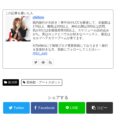
この記事を書いた人
chihiro
国内旅行が大好き！車中泊やLCCを駆使して、水族館は
170以上、離島は200以上、神社仏閣は300以上訪問。
気が付けば全都道府県3回以上。スケジュール詰め込み
がち。実はロックとソウルが好きなベーシスト。最近は
セルフヘアカラーブームが来てます。
X(Twitter)にて毎朝ブログ更新投稿しております！旅行
＆音楽好きな方、気軽にフォローしてください～
@Eri_ashi
新潟県
美術館・アートスポット
シェアする
Twitter
Facebook
LINE
コピー