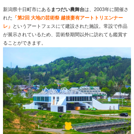
新潟県十日町市にある
まつだい農舞台
は、2003年に開催さ
れた
「第2回 大地の芸術祭 越後妻有アートトリエンナー
レ」
というアートフェスにて建設された施設。常設で作品
が展示されているため、芸術祭期間以外に訪れても鑑賞す
ることができます。