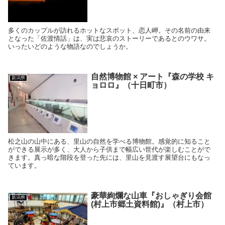
多くのカップルが訪れるホットなスポット、恋人岬。その名前の由来
となった「佐渡情話」は、実は悲哀のストーリーであるとのウワサ。
いったいどのような物語なのでしょうか。
自然博物館 × アート『森の学校 キ
新潟県
ョロロ』（十日町市）
松之山の山中にある、里山の自然を学べる博物館。感覚的に知ること
ができる展示が多く、大人から子供まで幅広い世代が楽しむことがで
きます。真っ暗な階段を登った先には、里山を見渡す展望台にもなっ
ています。
豪華絢爛な山車『おしゃぎり会館
新潟県
(村上市郷土資料館)』（村上市）