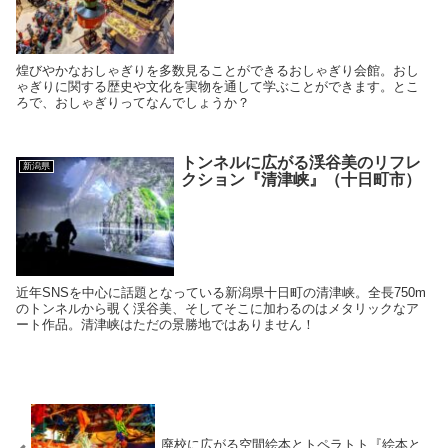
煌びやかなおしゃぎりを多数見ることができるおしゃぎり会館。おし
ゃぎりに関する歴史や文化を実物を通して学ぶことができます。とこ
ろで、おしゃぎりってなんでしょうか？
トンネルに広がる渓谷美のリフレ
新潟県
クション『清津峡』（十日町市）
近年SNSを中心に話題となっている新潟県十日町の清津峡。全長750m
のトンネルから覗く渓谷美、そしてそこに加わるのはメタリックなア
ート作品。清津峡はただの景勝地ではありません！
廃校に広がる空間絵本とトペラトト『絵本と