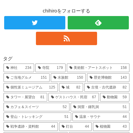
chihiroをフォローする
タグ
神社
234
寺院
179
美術館・アートスポット
158
ご当地グルメ
151
水族館
150
歴史博物館
143
個性派ミュージアム
125
城
82
古墳・古代遺跡
82
タワー・展望台
81
ゲストハウス・民宿
67
動物園
59
カフェ＆スイーツ
52
洞窟・鍾乳洞
51
登山・トレッキング
51
温泉・サウナ
44
戦争遺跡・資料館
44
灯台
44
植物園
43