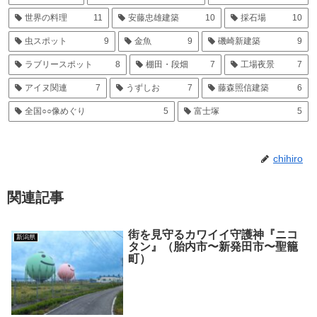
世界の料理
11
安藤忠雄建築
10
採石場
10
虫スポット
9
金魚
9
磯崎新建築
9
ラブリースポット
8
棚田・段畑
7
工場夜景
7
アイヌ関連
7
うずしお
7
藤森照信建築
6
全国○○像めぐり
5
富士塚
5
chihiro
関連記事
街を見守るカワイイ守護神『ニコ
新潟県
タン』（胎内市〜新発田市〜聖籠
町）