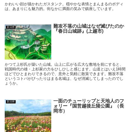
かわいい顔が描かれたガスタンク。穏やかな表情とまんまるのボディ
は、あまりにも魅力的。街なかに満面の笑みで鎮座しています。
難攻不落の山城はなぜ滅びたのか
新潟県
『春日山城跡』(上越市)
かつて上杉氏が築いた山城。山上に広がる広大な敷地を前にすると、
戦国時代の雄・上杉家の力をひしひしと感じます。山道とはいえ1時間
ほどでひとまわりできるので、意外と気軽に散策できます。難攻不落
というコトバがぴったりはまる名城は、なぜ消滅してしまったのでし
ょうか。
一面のチューリップと天地人のフ
新潟県
ォリー『国営越後丘陵公園』（長
岡市）