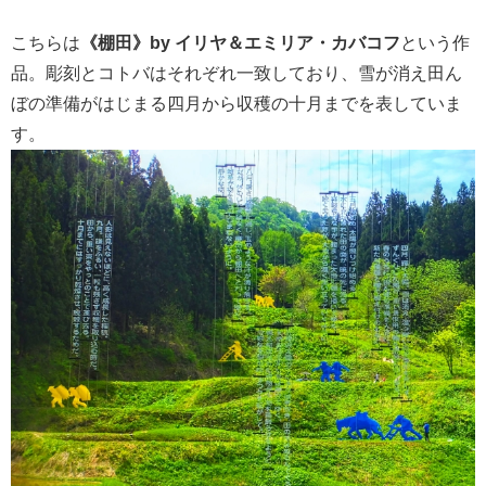
こちらは
《棚田》by イリヤ＆エミリア・カバコフ
という作
品。彫刻とコトバはそれぞれ一致しており、雪が消え田ん
ぼの準備がはじまる四月から収穫の十月までを表していま
す。