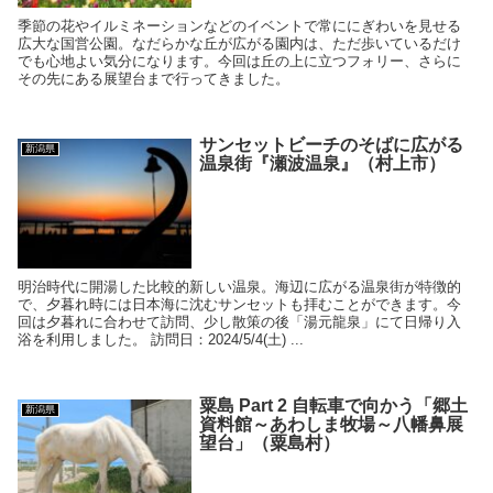
季節の花やイルミネーションなどのイベントで常ににぎわいを見せる
広大な国営公園。なだらかな丘が広がる園内は、ただ歩いているだけ
でも心地よい気分になります。今回は丘の上に立つフォリー、さらに
その先にある展望台まで行ってきました。
サンセットビーチのそばに広がる
新潟県
温泉街『瀬波温泉』（村上市）
明治時代に開湯した比較的新しい温泉。海辺に広がる温泉街が特徴的
で、夕暮れ時には日本海に沈むサンセットも拝むことができます。今
回は夕暮れに合わせて訪問、少し散策の後「湯元龍泉」にて日帰り入
浴を利用しました。 訪問日：2024/5/4(土) ...
粟島 Part 2 自転車で向かう「郷土
新潟県
資料館～あわしま牧場～八幡鼻展
望台」（粟島村）