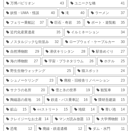
万博パビリオン
43
ユニークな橋
41
妖怪・UMA・怪談
40
滝
40
ラーメン
37
フェリー乗船記
37
巨石・奇岩
35
ボート・遊覧船
35
近代化産業遺産
35
イルミネーション
34
ノスタルジックな街並み
32
ロープウェイ・ケーブルカー
30
自然博物館
29
潜伏キリシタン
28
駅舎めぐり
27
海の博物館
27
宇宙・プラネタリウム
26
ホテル
25
野生生物ウォッチング
25
猫スポット
24
シュノーケリング
23
廃校・旧校舎リノベーション
23
サクラの名所
20
雪と氷の世界
19
観覧車
19
陶磁器の産地
16
鉄道・バス乗車記
16
隈研吾建築
15
鉱山
15
○○ストリート
15
地獄
14
青い池
14
クレイジーなお土産
14
マンガ読み放題
13
大学博物館
13
恐竜
12
廃線・鉄道遺構
12
ダム・水門
11