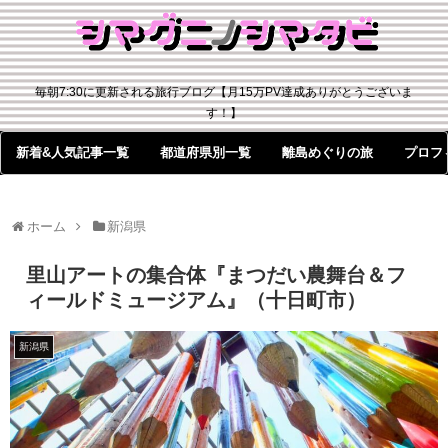
毎朝7:30に更新される旅行ブログ【月15万PV達成ありがとうございま
す！】
新着&人気記事一覧
都道府県別一覧
離島めぐりの旅
プロフ
ホーム
新潟県
里山アートの集合体『まつだい農舞台＆フ
ィールドミュージアム』（十日町市）
新潟県