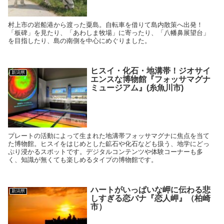
村上市の岩船港から渡った粟島。自転車を借りて島内散策へ出発！
「板碑」を見たり、「あわしま牧場」に寄ったり、「八幡鼻展望台」
を目指したり、島の南側を中心にめぐりました。
ヒスイ・化石・地溝帯！ジオサイ
新潟県
エンスな博物館『フォッサマグナ
ミュージアム』(糸魚川市)
プレートの活動によって生まれた地溝帯フォッサマグナに焦点を当て
た博物館。ヒスイをはじめとした鉱石や化石なども扱う、地学にどっ
ぷり浸かるスポットです。デジタルコンテンツや体験コーナーも多
く、知識が無くても楽しめるタイプの博物館です。
ハートがいっぱいな岬に伝わる悲
新潟県
しすぎる恋バナ『恋人岬』（柏崎
市）