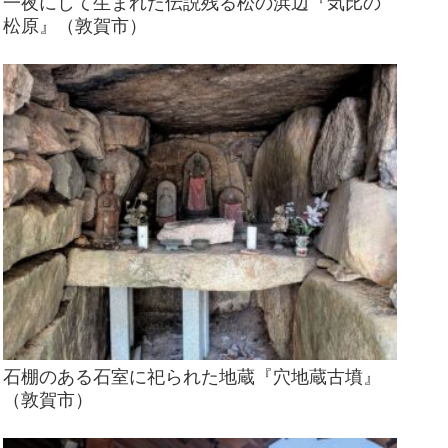
一夜にして生まれた伝説残る松の浜辺『気比の
松原』（敦賀市）
石棚のある石室に祀られた地蔵『穴地蔵古墳』
（敦賀市）