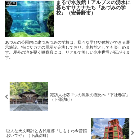
まるで水族館！アルプスの湧水に
長野県
暮らすサカナたち『あづみの学
校』（安曇野市）
あづみの公園内に建つあづみの学校は、様々な学びや体験ができる展
示施設。特にサカナの展示が充実しており、水族館としても楽しめま
す。屋外の池を覗く観察窓には、リアルで美しい水中世界が広がりま
す。
諏訪大社② 2つの流派の腕比べ『下社春宮』
（下諏訪町）
巨大な天文時計と古代遺跡『しもすわ今昔館
おいでや』（下諏訪町）