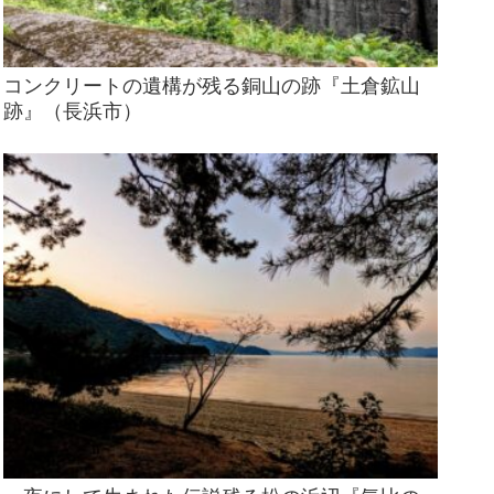
コンクリートの遺構が残る銅山の跡『土倉鉱山
跡』（長浜市）