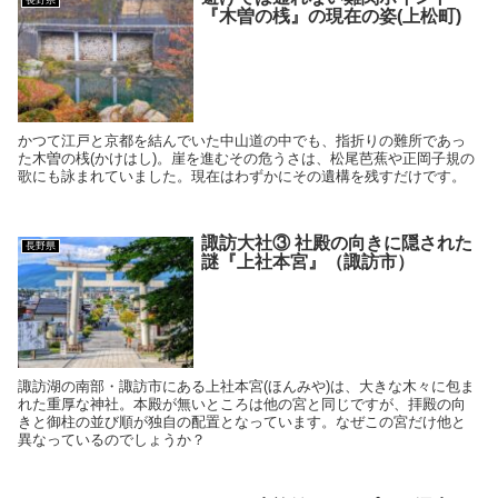
長野県
『木曽の桟』の現在の姿(上松町)
かつて江戸と京都を結んでいた中山道の中でも、指折りの難所であっ
た木曽の桟(かけはし)。崖を進むその危うさは、松尾芭蕉や正岡子規の
歌にも詠まれていました。現在はわずかにその遺構を残すだけです。
諏訪大社③ 社殿の向きに隠された
長野県
謎『上社本宮』（諏訪市）
諏訪湖の南部・諏訪市にある上社本宮(ほんみや)は、大きな木々に包ま
れた重厚な神社。本殿が無いところは他の宮と同じですが、拝殿の向
きと御柱の並び順が独自の配置となっています。なぜこの宮だけ他と
異なっているのでしょうか？