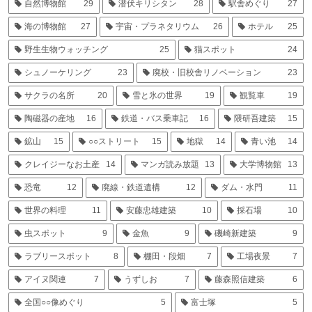
自然博物館
29
潜伏キリシタン
28
駅舎めぐり
27
海の博物館
27
宇宙・プラネタリウム
26
ホテル
25
野生生物ウォッチング
25
猫スポット
24
シュノーケリング
23
廃校・旧校舎リノベーション
23
サクラの名所
20
雪と氷の世界
19
観覧車
19
陶磁器の産地
16
鉄道・バス乗車記
16
隈研吾建築
15
鉱山
15
○○ストリート
15
地獄
14
青い池
14
クレイジーなお土産
14
マンガ読み放題
13
大学博物館
13
恐竜
12
廃線・鉄道遺構
12
ダム・水門
11
世界の料理
11
安藤忠雄建築
10
採石場
10
虫スポット
9
金魚
9
磯崎新建築
9
ラブリースポット
8
棚田・段畑
7
工場夜景
7
アイヌ関連
7
うずしお
7
藤森照信建築
6
全国○○像めぐり
5
富士塚
5