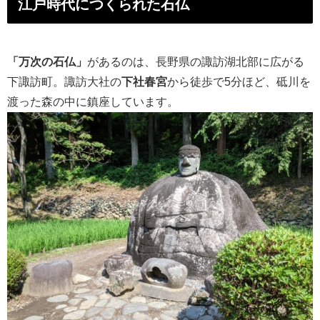
江戸時代につくられた石仏
「万次の石仏」
があるのは、長野県の諏訪湖北部に広がる
下諏訪町。諏訪大社の
下社春宮
から徒歩で5分ほど、砥川を
渡った森の中に鎮座しています。