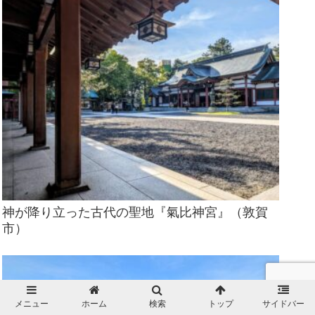
神が降り立った古代の聖地『氣比神宮』（敦賀
市）
メニュー
ホーム
検索
トップ
サイドバー