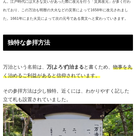
ん。江戸時代には大きな災いがあった際に改元を行う「災異改元」が多く行わ
れており、この万治も明暦の大火などの災害によって1658年に改元されまし
た。1661年にまた火災によって次の元号である寛文へと変わっていきます。
独特な参拝方法
万治という名前は、
万(よろず)治まる
と書くため、
物事を丸
く治めるご利益があると信仰されています。
その参拝方法は少し独特。近くには、わかりやすく記した
立て札も設置されていました。