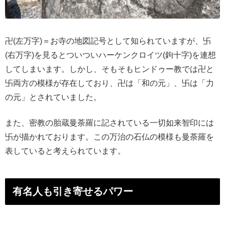
卍(左万字)＝お寺の地図記号として知られていますが、卐
(右万字)を見るとついついハーケンクロイツ(鉤十字)を連想
してしまいます。しかし、そもそもヒンドゥー教では卍と
卐両方の模様が存在しており、卍は「和の元」、卐は「力
の元」とされていました。
また、密教の胎蔵曼荼羅に記されている一切如来智印には
卐が描かれております。この万治の石仏の模様も曼荼羅を
表していると考えられています。
有名人も引き寄せるパワー