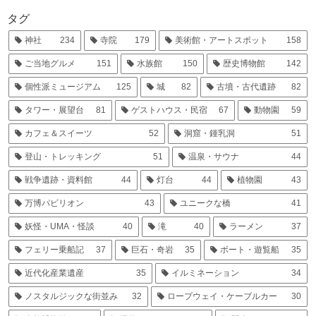
タグ
神社
234
寺院
179
美術館・アートスポット
158
ご当地グルメ
151
水族館
150
歴史博物館
142
個性派ミュージアム
125
城
82
古墳・古代遺跡
82
タワー・展望台
81
ゲストハウス・民宿
67
動物園
59
カフェ＆スイーツ
52
洞窟・鍾乳洞
51
登山・トレッキング
51
温泉・サウナ
44
戦争遺跡・資料館
44
灯台
44
植物園
43
万博パビリオン
43
ユニークな橋
41
妖怪・UMA・怪談
40
滝
40
ラーメン
37
フェリー乗船記
37
巨石・奇岩
35
ボート・遊覧船
35
近代化産業遺産
35
イルミネーション
34
ノスタルジックな街並み
32
ロープウェイ・ケーブルカー
30