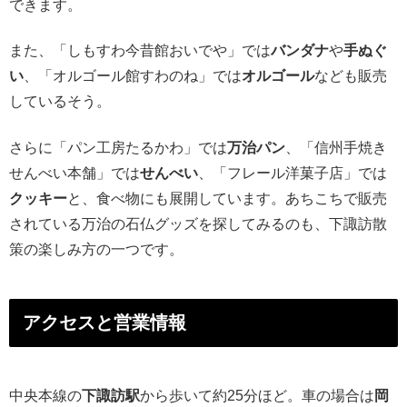
できます。
また、「しもすわ今昔館おいでや」では
バンダナ
や
手ぬぐ
い
、「オルゴール館すわのね」では
オルゴール
なども販売
しているそう。
さらに「パン工房たるかわ」では
万治パン
、「信州手焼き
せんべい本舗」では
せんべい
、「フレール洋菓子店」では
クッキー
と、食べ物にも展開しています。あちこちで販売
されている万治の石仏グッズを探してみるのも、下諏訪散
策の楽しみ方の一つです。
アクセスと営業情報
中央本線の
下諏訪駅
から歩いて約25分ほど。車の場合は
岡