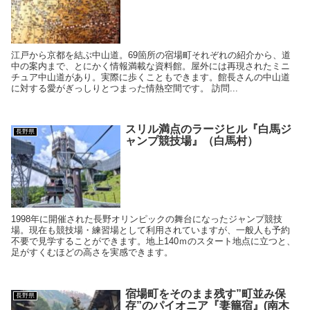
江戸から京都を結ぶ中山道。69箇所の宿場町それぞれの紹介から、道
中の案内まで、とにかく情報満載な資料館。屋外には再現されたミニ
チュア中山道があり。実際に歩くこともできます。館長さんの中山道
に対する愛がぎっしりとつまった情熱空間です。 訪問...
スリル満点のラージヒル『白馬ジ
長野県
ャンプ競技場』（白馬村）
1998年に開催された長野オリンピックの舞台になったジャンプ競技
場。現在も競技場・練習場として利用されていますが、一般人も予約
不要で見学することができます。地上140ｍのスタート地点に立つと、
足がすくむほどの高さを実感できます。
宿場町をそのまま残す”町並み保
長野県
存”のパイオニア『妻籠宿』(南木