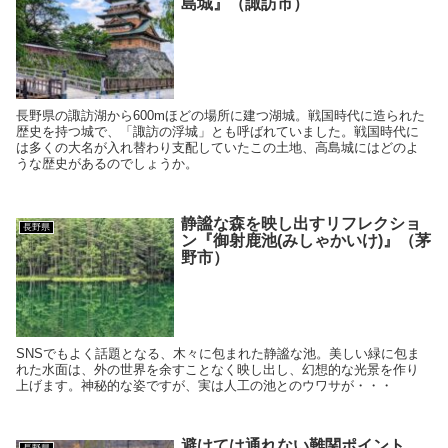
島城』（諏訪市）
長野県の諏訪湖から600mほどの場所に建つ湖城。戦国時代に造られた
歴史を持つ城で、「諏訪の浮城」とも呼ばれていました。戦国時代に
は多くの大名が入れ替わり支配していたこの土地、高島城にはどのよ
うな歴史があるのでしょうか。
静謐な森を映し出すリフレクショ
長野県
ン『御射鹿池(みしゃかいけ)』（茅
野市）
SNSでもよく話題となる、木々に包まれた静謐な池。美しい緑に包ま
れた水面は、外の世界を余すことなく映し出し、幻想的な光景を作り
上げます。神秘的な姿ですが、実は人工の池とのウワサが・・・
避けては通れない難関ポイント