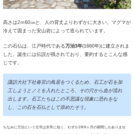
高さは2ｍ60㎝と、人の背丈よりわずかに大きい。マグマが
冷えて固まった安山岩によって造られています。
この石仏は、江戸時代である
万治3年
(1660年)に建立されま
した。誕生には伝説が残されており、要約するとこんな感
じです。
諏訪大社下社春宮の鳥居をつくるため、石工が石を加
工しようとノミを入れたところ、その穴から血が流れ
出します。石工たちはこの不思議な現象に恐れをな
し、この石を石仏として崇めたそう。
ちなみに万治という元号は非常に短く、わずか2年9ヶ月の期間しかありませ