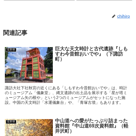
chihiro
関連記事
巨大な天文時計と古代遺跡『しも
長野県
すわ今昔館おいでや』（下諏訪
町）
諏訪大社下社秋宮の近くにある「しもすわ今昔館おいでや」は、時計
のミュージアム「儀象堂」、縄文遺跡の出土品を展示する「星が塔ミ
ュージアム矢の根や」という2つのミュージアムがセットになった施
設。中国の天文時計「水運儀象台」や、「青塚古墳」もあります。
中山道への愛がたっぷり詰まった
長野県
資料館『中山道69次資料館』（軽
井沢町）