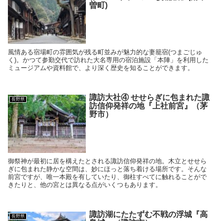
曽町)
風情ある宿場町の雰囲気が残る町並みが魅力的な妻籠宿(つまごじゅ
く)。かつて参勤交代で訪れた大名専用の宿泊施設「本陣」を利用した
ミュージアムや資料館で、より深く歴史を知ることができます。
諏訪大社④ せせらぎに包まれた諏
長野県
訪信仰発祥の地『上社前宮』（茅
野市）
御祭神が最初に居を構えたとされる諏訪信仰発祥の地。木立とせせら
ぎに包まれた静かな空間は、妙にほっと落ち着ける場所です。そんな
前宮ですが、唯一本殿を有していたり、御柱すべてに触れることがで
きたりと、他の宮とは異なる点がいくつもあります。
諏訪湖にたたずむ不戦の浮城『高
長野県