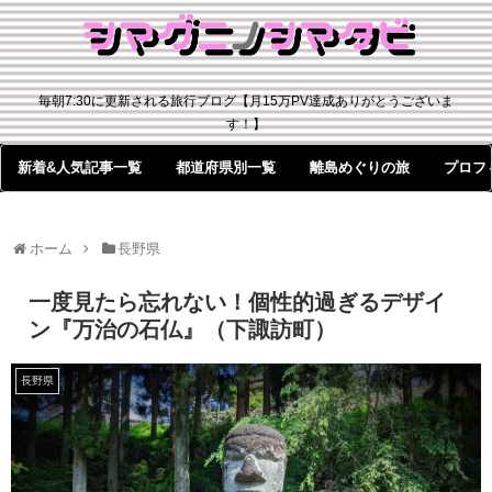
毎朝7:30に更新される旅行ブログ【月15万PV達成ありがとうございま
す！】
新着&人気記事一覧
都道府県別一覧
離島めぐりの旅
プロフ
ホーム
長野県
一度見たら忘れない！個性的過ぎるデザイ
ン『万治の石仏』（下諏訪町）
長野県