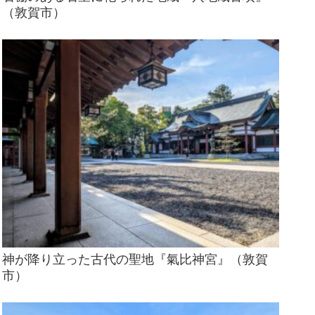
（敦賀市）
神が降り立った古代の聖地『氣比神宮』（敦賀
市）