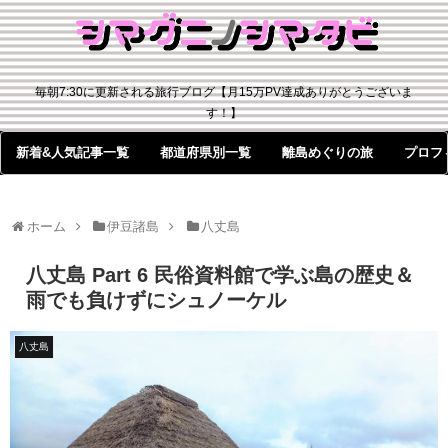
毎朝7:30に更新される旅行ブログ【月15万PV達成ありがとうございま
す！】
新着&人気記事一覧
都道府県別一覧
離島めぐりの旅
プロフ
ホーム
伊豆諸島
八丈島
八丈島 Part 6 民俗資料館で学ぶ島の歴史＆
雨でも負けずにシュノーケル
八丈島