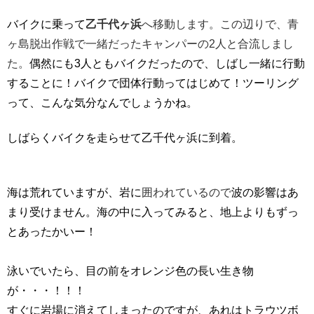
バイクに乗って
乙千代ヶ浜
へ移動します。この辺りで、青
ヶ島脱出
作戦で一緒だったキャンパーの2人と合流しまし
た。
偶然にも3人ともバイクだったので、しばし一緒に行動
することに！バイクで団体行動ってはじめて！ツーリング
って、こんな気分なんでしょうかね。
しばらくバイクを走らせて乙千代ヶ浜に到着。
海は
荒れていますが、岩に
囲われているので
波の影響はあ
まり受け
ません。
海の中に入ってみると、地上よりもずっ
とあったかいー！
泳いでいたら、目の前をオレンジ色の長い生き物
が・・・！！！
すぐに岩場に消えてしまったのですが、あれはトラウツボ