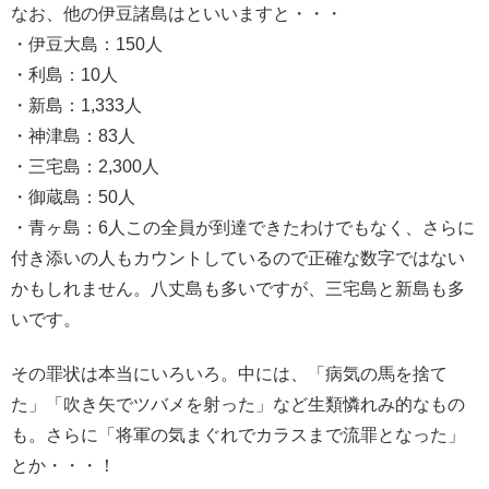
なお、他の伊豆諸島はといいますと・・・
・伊豆大島：150人
・利島：10人
・新島：1,333人
・神津島：83人
・三宅島：2,300人
・御蔵島：50人
・青ヶ島：6人この全員が到達できたわけでもなく、
さらに
付き添いの人もカウントしているので正確な数字ではない
か
もしれません。八丈島も多いですが、三宅島と新島も多
いです。
その罪状は本当にいろいろ。中には、「病気の馬を捨て
た」「
吹き矢でツバメを射った」など生類憐れみ的なもの
も。さらに「
将軍の気まぐれでカラスまで流罪となった」
とか・・・！