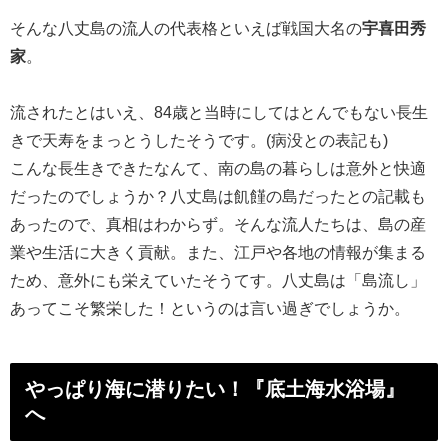
そんな八丈島の流人の代表格といえば戦国大名の
宇喜田秀
家
。
流されたとはいえ、
84歳と当時にしてはとんでもない長生
きで天寿をまっとうしたそ
うです。(病没との表記も)
こんな長生きできたなんて、
南の島の暮らしは意外と快適
だったのでしょうか？八丈島は飢饉の
島だったとの記載も
あったので、真相はわからず。そんな流人たちは、島の産
業や生活に大きく貢献。また、
江戸や各地の情報が集まる
ため、意外にも栄えていたそうてす。八
丈島は「島流し」
あってこそ繁栄した！というのは言い過ぎでしょ
うか。
やっぱり海に潜りたい！『底土海水浴場』
へ