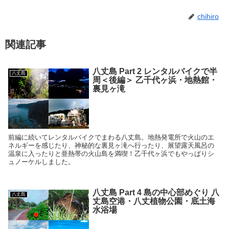
chihiro
関連記事
八丈島 Part 2 レンタルバイクで半
八丈島
周＜後編＞ 乙千代ヶ浜・地熱館・
裏見ヶ滝
前編に続いてレンタルバイクでまわる八丈島。地熱発電所で火山のエ
ネルギーを感じたり、神秘的な裏見ヶ滝へ行ったり、展望露天風呂の
温泉に入ったりと亜熱帯の火山島を満喫！乙千代ヶ浜でもやっぱりシ
ュノーケルしました。
八丈島 Part 4 島の中心部めぐり 八
八丈島
丈島空港・八丈植物公園・底土海
水浴場