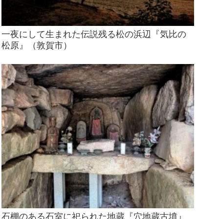
一夜にして生まれた伝説残る松の浜辺『気比の
松原』（敦賀市）
石棚のある石室に祀られた地蔵『穴地蔵古墳』