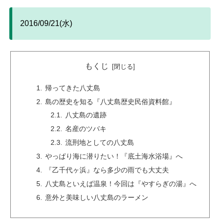
2016/09/21(水)
もくじ
帰ってきた八丈島
島の歴史を知る『八丈島歴史民俗資料館』
八丈島の遺跡
名産のツバキ
流刑地としての八丈島
やっぱり海に潜りたい！『底土海水浴場』へ
『乙千代ヶ浜』なら多少の雨でも大丈夫
八丈島といえば温泉！今回は『やすらぎの湯』へ
意外と美味しい八丈島のラーメン