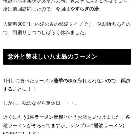
複数の温泉施設がある八丈島。
裏見ヶ滝温泉とみはらしの
湯は前回訪問したので、今回は
やすらぎ
の湯
。
入館料300円、内湯のみの銭湯タイプです。休憩所もあるの
で、
雨宿りしつつしばらく休みました。
意外と美味しい八丈島のラーメン
1日目に食べたラーメン
蓮華
の味が忘れられないので、
再訪
することに！！
しかし、残念ながら定休日・・・。
近くにもう1件
ラーメン音屋
というお店を見つけました！
各
種ラーメンがそろってますが、シンプルに醤油ラーメン(
600円)にします！