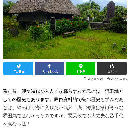
コピー
Twitter
Facebook
LINE
2020.05.27
2022.04.06
遥か昔、縄文時代から人々が暮らす八丈島には、
流刑地と
しての歴史もあります。民俗資料館で
島の歴史を学んだあ
とは、やっぱり海に入りたい気分！底土海岸は泳げそうな
雰囲気ではなかったのですが、悪天候でも大丈夫な乙千
代
ヶ浜ならば！