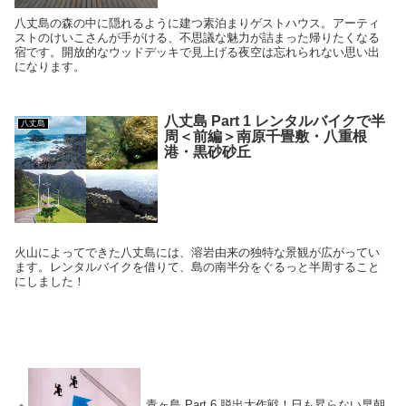
八丈島の森の中に隠れるように建つ素泊まりゲストハウス。
アーティ
ストのけいこさんが手がける、
不思議な魅力が詰まった帰りたくなる
宿です。開放的なウッドデッ
キで見上げる夜空は忘れられない思い出
になります。
八丈島 Part 1 レンタルバイクで半
八丈島
周＜前編＞南原千畳敷・八重根
港・黒砂砂丘
火山によってできた八丈島には、溶岩由来の独特な景観が広がってい
ます。レンタルバイクを借りて、島の南半分をぐるっと半周すること
にしました！
青ヶ島 Part 6 脱出大作戦！日も昇らない早朝