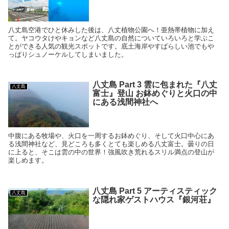
八丈島空港でひと休みした後は、八丈植物公園へ！亜熱帯植物に加え
て。ヤコウタけやキョンなど八丈島の自然についていろいろと学ぶこ
とができる人気の観光スポットです。底土海岸やすばらしい池でもや
っぱりシュノーケルしてしまいました。
八丈島 Part 3 雲に包まれた『八丈
八丈島
富士』登山 お鉢めぐりと火口の中
にある浅間神社へ
中腹にある牧場や、火口を一周するお鉢めぐり、そして火口中心にあ
る浅間神社など、見どころも多くとても楽しめる八丈富士。曇りの日
に上ると、そこは雲の中の世界！強風吹き荒れるスリル満点の登山が
楽しめます。
八丈島 Part 5 アーティスティック
八丈島
な隠れ家ゲストハウス『銀河荘』