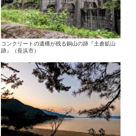
コンクリートの遺構が残る銅山の跡『土倉鉱山
跡』（長浜市）