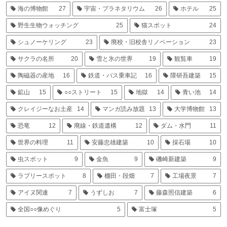
海の博物館
27
宇宙・プラネタリウム
26
ホテル
25
野生生物ウォッチング
25
猫スポット
24
シュノーケリング
23
廃校・旧校舎リノベーション
23
サクラの名所
20
雪と氷の世界
19
観覧車
19
陶磁器の産地
16
鉄道・バス乗車記
16
隈研吾建築
15
鉱山
15
○○ストリート
15
地獄
14
青い池
14
クレイジーなお土産
14
マンガ読み放題
13
大学博物館
13
恐竜
12
廃線・鉄道遺構
12
ダム・水門
11
世界の料理
11
安藤忠雄建築
10
採石場
10
虫スポット
9
金魚
9
磯崎新建築
9
ラブリースポット
8
棚田・段畑
7
工場夜景
7
アイヌ関連
7
うずしお
7
藤森照信建築
6
全国○○像めぐり
5
富士塚
5