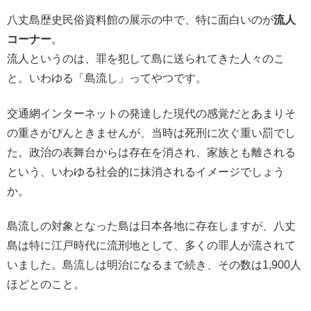
八丈島歴史民俗資料館の展示の中で、特に面白いのが
流人
コーナー
。
流人というのは、罪を犯して島に送られてきた人々のこ
と。
いわゆる「島流し」ってやつです。
交通網インターネットの発達した現代の感覚だとあまりそ
の重さが
ぴんときませんが、当時は死刑に次ぐ重い罰でし
た。
政治の表舞台からは存在を消され、家族とも離される
という、
いわゆる社会的に抹消されるイメージでしょう
か。
島流しの対象となった島は日本各地に存在しますが、八丈
島は特に
江戸時代に流刑地として、多くの罪人が流されて
いました。
島流しは明治になるまで続き、その数は1,
900人
ほどとのこと。