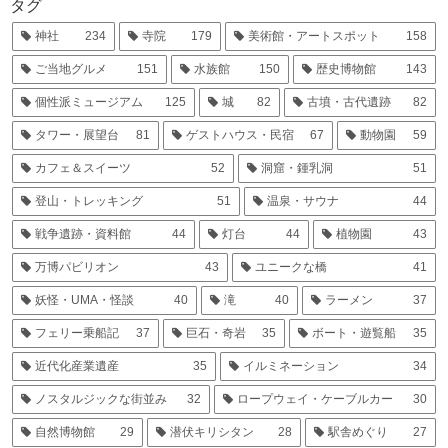
タグ
神社
234
寺院
179
美術館・アートスポット
158
ご当地グルメ
151
水族館
150
歴史博物館
143
個性派ミュージアム
125
城
82
古墳・古代遺跡
82
タワー・展望台
81
ゲストハウス・民宿
67
動物園
59
カフェ＆スイーツ
52
洞窟・鍾乳洞
51
登山・トレッキング
51
温泉・サウナ
44
戦争遺跡・資料館
44
灯台
44
植物園
43
万博パビリオン
43
ユニークな橋
41
妖怪・UMA・怪談
40
滝
40
ラーメン
37
フェリー乗船記
37
巨石・奇岩
35
ボート・遊覧船
35
近代化産業遺産
35
イルミネーション
34
ノスタルジックな街並み
32
ロープウェイ・ケーブルカー
30
自然博物館
29
潜伏キリシタン
28
駅舎めぐり
27