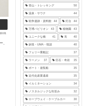
登山・トレッキング
50
温泉・サウナ
44
戦争遺跡・資料館
44
灯台
44
万博パビリオン
43
植物園
43
10.01
ユニークな橋
41
滝
40
ー、
妖怪・UMA・怪談
40
フェリー乗船記
37
ラーメン
37
巨石・奇岩
35
ボート・遊覧船
35
近代化産業遺産
35
イルミネーション
34
ノスタルジックな街並み
32
ロープウェイ・ケーブルカー
30