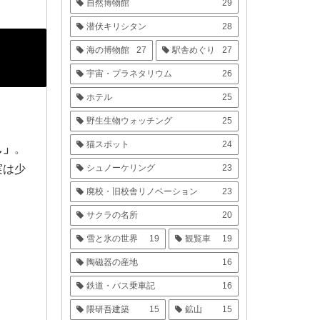
自然博物館
29
潜伏キリシタン
28
海の博物館
27
駅舎めぐり
27
宇宙・プラネタリウム
26
ホテル
25
野生生物ウォッチング
25
猫スポット
24
し」
。
実は少
シュノーケリング
23
廃校・旧校舎リノベーション
23
サクラの名所
20
雪と氷の世界
19
観覧車
19
陶磁器の産地
16
鉄道・バス乗車記
16
隈研吾建築
15
鉱山
15