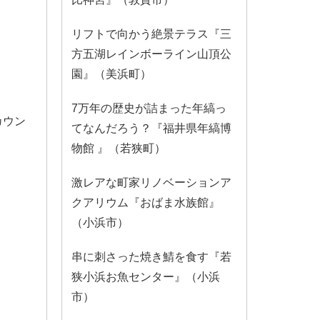
リフトで向かう絶景テラス『三
方五湖レインボーライン山頂公
園』（美浜町）
7万年の歴史が詰まった年縞っ
カウン
てなんだろう？『福井県年縞博
物館 』（若狭町）
激レアな町家リノベーションア
クアリウム『おばま水族館』
（小浜市）
串に刺さった焼き鯖を食す『若
狭小浜お魚センター』（小浜
市）