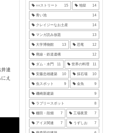
○○ストリート
15
地獄
14
青い池
14
クレイジーなお土産
14
マンガ読み放題
13
大学博物館
13
恐竜
12
廃線・鉄道遺構
12
ダム・水門
11
世界の料理
11
出井達
安藤忠雄建築
10
採石場
10
もにえ
虫スポット
9
金魚
9
磯崎新建築
9
ラブリースポット
8
棚田・段畑
7
工場夜景
7
アイヌ関連
7
うずしお
7
藤森照信建築
6