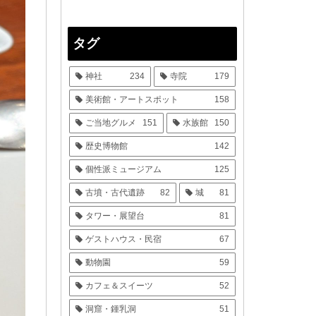
タグ
神社
234
寺院
179
美術館・アートスポット
158
ご当地グルメ
151
水族館
150
歴史博物館
142
個性派ミュージアム
125
古墳・古代遺跡
82
城
81
タワー・展望台
81
ゲストハウス・民宿
67
動物園
59
カフェ＆スイーツ
52
洞窟・鍾乳洞
51