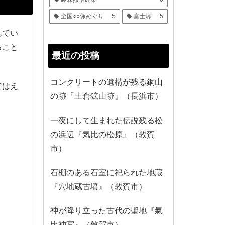
全国○○像めぐり
5
富士塚
5
んでい
ること
最近の投稿
コンクリートの遺構が残る銅山
ではえ
の跡『土倉鉱山跡』（長浜市）
一夜にして生まれた伝説残る松
の浜辺『気比の松原』（敦賀
市）
石棚のある石室に祀られた地蔵
『穴地蔵古墳』（敦賀市）
神が降り立った古代の聖地『氣
比神宮』（敦賀市）