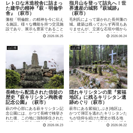
レトロな木造校舎に詰まっ
指月山を登って詰丸へ！世
た建学の精神『萩・明倫学
界遺産の城郭『萩城跡』
舎』（萩市）
（萩市）
藩校「明倫館」の精神を今に伝え
毛利氏によって築かれた長州藩の
る施設。様々な機能を持つ交流施
城。建築は残っておらず再現もあ
設であり、展示も豊富であること
りませんが、立派な石垣や堀から
からミュージアムとしても楽しめ
その規模を感じることができま
2026.06.25
2026.06.24
ます。「ジオパーク」「世界遺
す。山道を登った先にある「詰
産」に関連した内容もあり、ボリ
丸」にも多数の遺構が残されてい
ュームたっぷり！
ました！
山口県
山口県
長崎から配流された信徒の
隠れキリシタンの里『紫福
歴史『萩キリシタン殉教者
地区』に残るキリシタン遺
記念公園』（萩市）
跡めぐり（萩市）
萩の中心部にある萩キリシタン記
萩市にある紫福(しぶき)地区は、
念公園には、かつて長崎で検挙さ
かつて弾圧を逃れたキリシタンた
れた後、この地に強制移住された
ちが信仰を続けた歴史が残る地
信徒たちの歴史が残されていま
域。「長久寺」「キリシタン祈念
2026.06.23
2026.06.22
す。江戸時代初期の「五郎太石事
地」「仏光寺」とめぐり、信仰の
件」に関する石碑もあり、古くか
跡をたどっていきます！