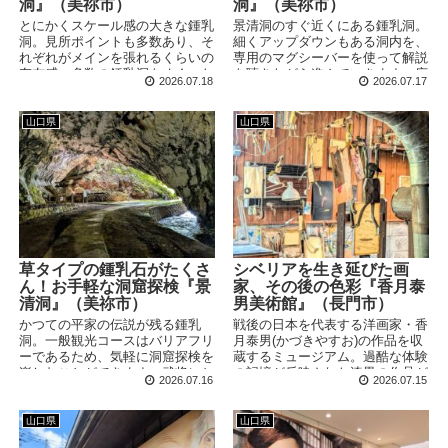
洞』（美祢市）
洞』（美祢市）
とにかくスケール感の大きな鍾乳
景清洞のすぐ近くにある鍾乳洞。
洞。見所ポイントも多数あり、そ
細くアップダウンもある洞内を、
れぞれがメインを張れるくらいの
専用のマグシーバーを使って解説
存在感。多数の鍾乳洞をめぐった
を聴きながら進んでいきます。序
2026.07.18
2026.07.17
後に訪ねると、その凄さを改めて
盤は真面目な雰囲気ですが、終盤
体感します！
はユーモアも溢れてきますよ！
山口県
山口県
草タイプの鍾乳石がたくさ
シベリアを生き延びた画
ん！お手軽な洞窟探検『景
家、その後の色彩『香月泰
清洞』（美祢市）
男美術館』（長門市）
かつての平家の伝説が残る鍾乳
戦後の日本を代表する洋画家・香
洞。一般観光コースはバリアフリ
月泰男(かづきやすお)の作品を収
ーであるため、気軽に洞窟探検を
蔵するミュージアム。過酷な体験
楽しむことができます。武将にち
の記憶が反映された漆黒の作品が
2026.07.16
2026.07.15
なんだ名前が付けられた鍾乳石が
代表作ですが、その後は鮮やかな
続く・・・と言いたいところです
色彩が戻ってきます。「色」の持
が、途中から思わぬ方向へと切り
つ意味を改めて考えさせられる美
山口県
山口県
替わっていきます。
術館です。