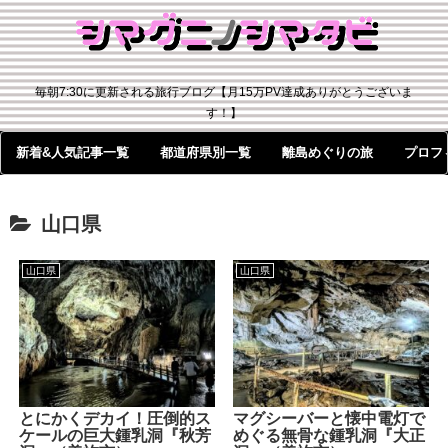
毎朝7:30に更新される旅行ブログ【月15万PV達成ありがとうございま
す！】
新着&人気記事一覧
都道府県別一覧
離島めぐりの旅
プロフ
山口県
山口県
山口県
とにかくデカイ！圧倒的ス
マグシーバーと懐中電灯で
ケールの巨大鍾乳洞『秋芳
めぐる無骨な鍾乳洞『大正