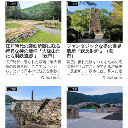
らキリシタン信仰が根付いていた
山口県
山口県
地であることを感じさせられるス
ポットです。
江戸時代の製鉄所跡に残る
ファンタジックな姿の世界
特異な神の信仰『大板山た
遺産『萩反射炉 』（萩
たら製鉄遺跡 』（萩市）
市）
江戸時代に造られた萩藩で最大規
強度に優れた鉄をつくるための高
模の製鉄所跡。ここでは「たた
温を作り出すことができる溶解炉
ら」という日本の伝統的な製鉄方
「反射炉」。萩市には、幕末に建
法が行われておりました。祀られ
造された反射炉が今なおそのまま
2026.06.21
2026.06.20
ている「金屋子神」は、鉄と鍛冶
残されています。造られた経緯を
の神でありながらもとても変わっ
たどると、長州藩が近代化を急い
た神様であったようです。
でいた様子を感じることができま
山口県
山口県
す。