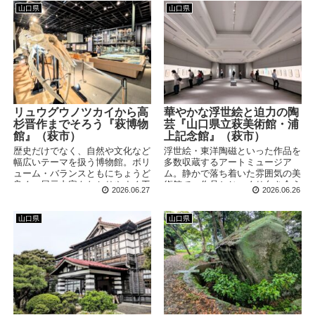
溶けてしまうのでご注意くださ
山口県
山口県
い！
リュウグウノツカイから高
華やかな浮世絵と迫力の陶
杉晋作までそろう『萩博物
芸『山口県立萩美術館・浦
館』（萩市）
上記念館』（萩市）
歴史だけでなく、自然や文化など
浮世絵・東洋陶磁といった作品を
幅広いテーマを扱う博物館。ボリ
多数収蔵するアートミュージア
ューム・バランスともにちょうど
ム。静かで落ち着いた雰囲気の美
良く、展示内容もわかりやすく工
術館で、作品とじっくり向き合う
2026.06.27
2026.06.26
夫がされているためカジュアルに
ことができます。増設された陶芸
楽しむことができます。知識ゼロ
館では、モダンで迫力のある作品
でも気軽に楽しめるミュージアム
も多数展示されていました！
山口県
山口県
です！