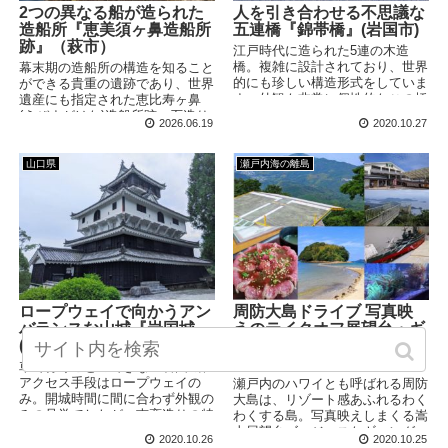
人を引き合わせる不思議な
2つの異なる船が造られた
五連橋『錦帯橋』(岩国市)
造船所『恵美須ヶ鼻造船所
跡』（萩市）
江戸時代に造られた5連の木造
橋。複雑に設計されており、世界
幕末期の造船所の構造を知ること
的にも珍しい構造形式をしていま
ができる貴重の遺跡であり、世界
す。外観も非常に個性的なこの橋
遺産にも指定された恵比寿ヶ鼻
は、24時間通行可能。周辺には
(えびすがはな)造船所跡。石造り
2026.06.19
2020.10.27
観光スポットやお店も多く集ま
の防波堤が現在も保存されてお
り、とてもにぎやかな場所です。
り、その規模を感じることができ
ます。ここで造られた船は、どん
山口県
瀬戸内海の離島
な船だったのでしょうか。
ロープウェイで向かうアン
周防大島ドライブ 写真映
バランスな山城『岩国城』
えのテイクオフ展望台・ギ
(岩国市)
ャング丼・真宮島(周防大
島町)
車で行くことのできない岩国城、
アクセス手段はロープウェイの
瀬戸内のハワイとも呼ばれる周防
み。開城時間に間に合わず外観の
大島は、リゾート感あふれるわく
みの見学でしたが、南蛮造りの特
わくする島。写真映えしまくる嵩
徴的なルックスは非常に見ごたえ
山展望台ゴージャスなギャング
2020.10.26
2020.10.25
があります。
丼、砂の道を渡っていく真宮島な