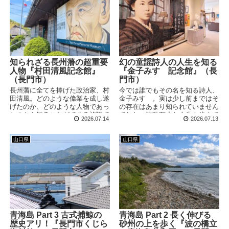
知られざる長州藩の超重要
幻の童謡詩人の人生を知る
人物『村田清風記念館』
『金子みすゞ記念館』（長
（長門市）
門市）
長州藩に全てを捧げた政治家、村
今では誰でもその名を知る詩人、
田清風。どのような偉業を成し遂
金子みすゞ。実は少し前まではそ
げたのか、どのような人物であっ
の存在はあまり知られていません
たのかを知ることができる施設で
でした。波乱万丈な人生を歩んで
2026.07.14
2026.07.13
す。幕末に活躍した長州藩士たち
きた彼女の生き様と、それとは対
のお金はどこから来ていたのか、
照的に紡がれる優しい言葉の数々
その答えはここにあります！
を感じることができるスポットで
山口県
山口県
す。
青海島 Part 3 古式捕鯨の
青海島 Part 2 長く伸びる
歴史アリ！『長門市くじら
砂州の上を歩く『波の橋立