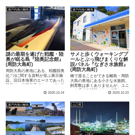
ど思わず写真に撮りたくなる光景
の連続です。 2020/9/23(水) ハワ
瀬戸内海の離島
瀬戸内海の離島
イと呼ばれる離島 周防大島は柳
井市渡橋で向かうことができる
島。正式名称は屋代島ですが、周
防の国の大島であったことから周
防大島と呼ばれており、また市町
村も「周防大島町」となっ...
謎の最期を遂げた戦艦・陸
サメと歩くウォーキングプ
奥が眠る島『陸奥記念館』
ールとぶっ飛びまくりな解
(周防大島町)
説パネル『なぎさ水族館』
(周防大島町)
周防大島の奥地にある、戦艦陸奥
(むつ)に関する資料が並ぶ展示施
橋で渡ることができる離島・周防
設。旧日本海軍のエースであった
大島の奥地にある小さな水族館。
陸奥は、当時世界でもトップクラ
飼育数は多くありませんが、ユニ
スの性能を誇っていました。しか
ーク過ぎる解説パネルで楽しませ
2020.10.24
2020.10.23
し、最強といわれた戦艦は、謎の
てくれます。大きな屋内型のタッ
最期を遂げることに・・・。
チプールは、歩いて中に入ること
もできます。
瀬戸内海の離島
山口県