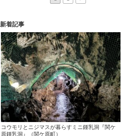
新着記事
コウモリとニジマスが暮らすミニ鍾乳洞『関ケ
原鍾乳洞』（関ケ原町）