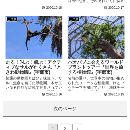
日本一の繁栄を誇っていました。
口市中心部。それぞれ近くに位置
そのシンボルとも呼べる五重塔を
しているので一気にめぐることが
2020.10.18
2020.10.17
擁するのがこの瑠璃光寺。600年
できます。名物ばりそばや湯田温
の歴史を伝える禅宗寺院です。
泉も忘れずに！
山口県
山口県
走る！叫ぶ！飛ぶ！アクテ
バオバブに会えるワールド
ィブなサルがたくさん『と
プラントツアー『世界を旅
きわ動物園』(宇部市)
する植物館』(宇部市)
普通の動物園とはひと味違う、サ
名前の通り、世界中の植物が集め
ルに焦点を当てた動物園。木が生
られたユニークな植物園。旅とい
い茂る自然な環境で飼育されてい
うテーマを掲げており、地球を一
るサルたちは、とっても活発！ま
周するような気持ちで楽しめま
2020.10.16
2020.10.15
るで野生の生き物を観察している
す。巨大なバオバブをはじめとし
かのような気持ちで楽しめます。
た「シンボルツリー」がそびえる
姿は感動的です。 開館時間：
次のページ
9:30〜17:30 休館日：火曜、年末
年始 料金：300円 2020/9/22(火)
アクセスと駐車場 世界を旅する
植物館は、ときわ公園のときわミ
1
2
ュージアム内にあります。 ...