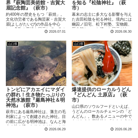
界『萩陶芸美術館・吉賀大
を知る『松陰神社』（萩
眉記念館』（萩市）
市）
約400年の歴史をもつ「萩焼」。
幕末の志士に多大なる影響を与え
文化功労者である陶芸家・吉賀大
た吉田松陰を祀る神社。境内には
眉(よしがたいび)の作品を中心
幽囚ノ旧宅、松下村塾、宝物殿、
に、多数の萩焼を展示しているの
歴史館といった様々な展示があ
2026.07.01
2026.06.30
が萩陶芸美術館。作品はもちろん
り、見どころたっぷり！松陰先生
のこと、その歴史や原材料につい
の教えや、信念を貫いた生き様を
ても知ることができるミュージア
深く知ることができるスポットで
山口県
山口県
ムです。
す。
トンビにアカエイにマダイ
爆速提供のローカルうどん
の群れ！生き物たっぷりの
『どんどん 土原店』（萩
天然水族館『厳島神社＆明
市）
神池』（萩市）
山口県のソウルフードといえば、
うどんのローカルチェーンの「ど
萩市にある厳島神社は、藩主の毛
んどん」。数あるメニューの中で
利家によって創建された神社。目
もひときわ個性的な「たなかうど
の前に広がる明神池は、なんと海
ん」＆「わかめむすび」をキメて
水の池！様々なサカナがたっぷり
2026.06.29
2026.06.28
きました！
と泳ぐ天然の水族館、生き物観察
しているとあっという間に時間が