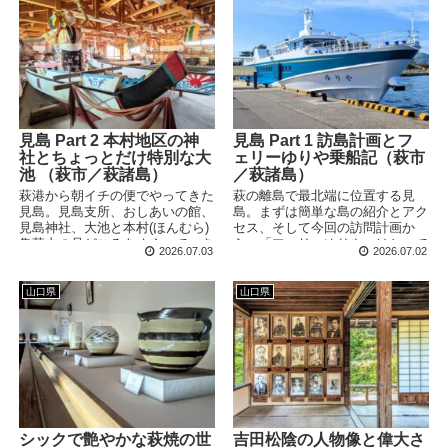
見島 Part 2 本村地区の神
見島 Part 1 訪島計画とフ
社とちょっとだけ特別な大
ェリーゆりや乗船記（萩市
池 （萩市／萩諸島）
／萩諸島）
萩港から朝イチの便でやってきた
萩の離島で最北端に位置する見
見島。見島支所、おしあいの館、
島。まずは簡単な島の紹介とアク
見島神社、大池と本村(ほんむら)
セス、そして今回の訪問計画か
集落内の見どころをめぐっていき
ら。「フェリーゆりや」はとって
2026.07.03
2026.07.02
ます。ところでカメさんっていつ
もキレイで快適ですが、けっこう
から地球上に存在しているか知っ
揺れます！！！
てますか？
山口県
山口県
シックで艶やかな萩焼の世
吉田松陰の人物像と偉大さ