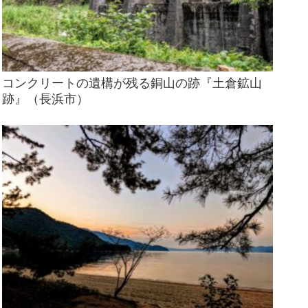
コンクリートの遺構が残る銅山の跡『土倉鉱山
跡』（長浜市）