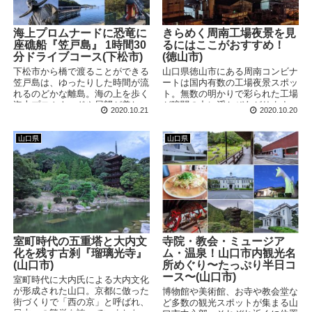
海上プロムナードに恐竜に
きらめく周南工場夜景を見
座礁船『笠戸島』 1時間30
るにはここがおすすめ！
分ドライブコース(下松市)
(徳山市)
下松市から橋で渡ることができる
山口県徳山市にある周南コンビナ
笠戸島は、ゆったりした時間が流
ートは国内有数の工場夜景スポッ
れるのどかな離島。海の上を歩く
ト。無数の明かりで彩られた工場
海上プロムナードや展望が美しい
が暗闇の中に浮かびあがります。
2020.10.21
2020.10.20
外史公園に加え、謎の恐竜や座礁
多くの鑑賞スポットがある中で、
船などコアな魅力も詰まっていま
今回は4ヶ所にしぼって回ってみ
す。
ました。
山口県
山口県
室町時代の五重塔と大内文
寺院・教会・ミュージア
化を残す古刹『瑠璃光寺』
ム・温泉！山口市内観光名
(山口市)
所めぐり〜たっぷり半日コ
ース〜(山口市)
室町時代に大内氏による大内文化
が形成された山口。京都に倣った
博物館や美術館、お寺や教会堂な
街づくりで「西の京」と呼ばれ、
ど多数の観光スポットが集まる山