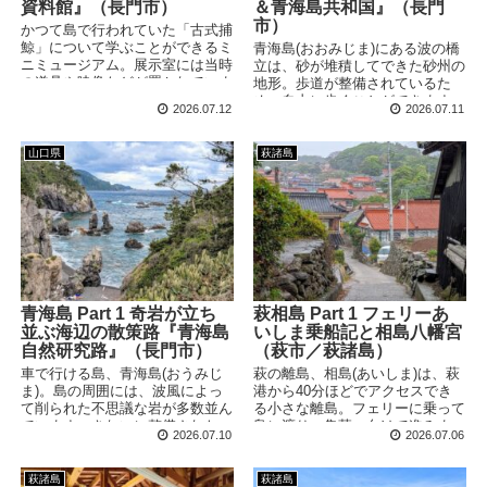
資料館』（長門市）
＆青海島共和国』（長門
市）
かつて島で行われていた「古式捕
鯨」について学ぶことができるミ
青海島(おおみじま)にある波の橋
ニミュージアム。展示室には当時
立は、砂が堆積してできた砂州の
の道具や映像などが置かれていま
地形。歩道が整備されているた
す。建物の横に寝そべる巨大なク
め、自由に歩くことができます。
2026.07.12
2026.07.11
ジラのオブジェには、ちょっとし
すぐ近くにある青海島共和国にも
たヒミツがありました！
合わせて立ち寄りました！
山口県
萩諸島
青海島 Part 1 奇岩が立ち
萩相島 Part 1 フェリーあ
並ぶ海辺の散策路『青海島
いしま乗船記と相島八幡宮
自然研究路』（長門市）
（萩市／萩諸島）
車で行ける島、青海島(おうみじ
萩の離島、相島(あいしま)は、萩
ま)。島の周囲には、波風によっ
港から40分ほどでアクセスでき
て削られた不思議な岩が多数並ん
る小さな離島。フェリーに乗って
でいます。きれいに整備された
島に渡り、集落へ向けて進みま
2026.07.10
2026.07.06
「自然研究路」を歩けば、地上か
す。まずは島の神社、相島八幡宮
ら気軽にその独特な景観を見るこ
へお参りしました！
とができます！
萩諸島
萩諸島