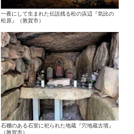
一夜にして生まれた伝説残る松の浜辺『気比の
松原』（敦賀市）
石棚のある石室に祀られた地蔵『穴地蔵古墳』
（敦賀市）