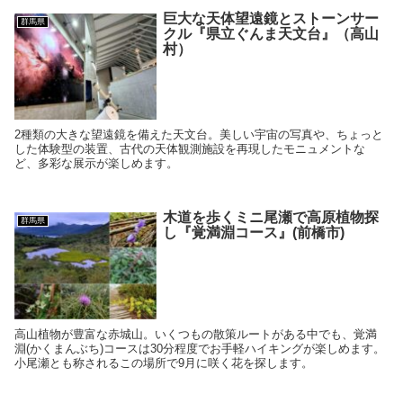
巨大な天体望遠鏡とストーンサー
群馬県
クル『県立ぐんま天文台』（高山
村）
2種類の大きな望遠鏡を備えた天文台。美しい宇宙の写真や、ちょっと
した体験型の装置、古代の天体観測施設を再現したモニュメントな
ど、多彩な展示が楽しめます。
木道を歩くミニ尾瀬で高原植物探
群馬県
し『覚満淵コース』(前橋市)
高山植物が豊富な赤城山。いくつもの散策ルートがある中でも、覚満
淵(かくまんぶち)コースは30分程度でお手軽ハイキングが楽しめます。
小尾瀬とも称されるこの場所で9月に咲く花を探します。