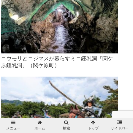
コウモリとニジマスが暮らすミニ鍾乳洞『関ケ
原鍾乳洞』（関ケ原町）
メニュー
ホーム
検索
トップ
サイドバー