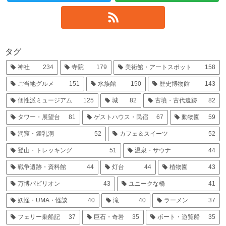
タグ
神社
234
寺院
179
美術館・アートスポット
158
ご当地グルメ
151
水族館
150
歴史博物館
143
個性派ミュージアム
125
城
82
古墳・古代遺跡
82
タワー・展望台
81
ゲストハウス・民宿
67
動物園
59
洞窟・鍾乳洞
52
カフェ＆スイーツ
52
登山・トレッキング
51
温泉・サウナ
44
戦争遺跡・資料館
44
灯台
44
植物園
43
万博パビリオン
43
ユニークな橋
41
妖怪・UMA・怪談
40
滝
40
ラーメン
37
フェリー乗船記
37
巨石・奇岩
35
ボート・遊覧船
35