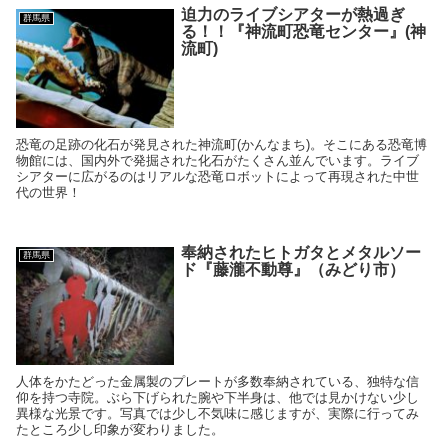
迫力のライブシアターが熱過ぎ
群馬県
る！！『神流町恐竜センター』(神
流町)
恐竜の足跡の化石が発見された神流町(かんなまち)。そこにある恐竜博
物館には、国内外で発掘された化石がたくさん並んでいます。ライブ
シアターに広がるのはリアルな恐竜ロボットによって再現された中世
代の世界！
奉納されたヒトガタとメタルソー
群馬県
ド『藤瀧不動尊』（みどり市）
人体をかたどった金属製のプレートが多数奉納されている、独特な信
仰を持つ寺院。ぶら下げられた腕や下半身は、他では見かけない少し
異様な光景です。写真では少し不気味に感じますが、実際に行ってみ
たところ少し印象が変わりました。