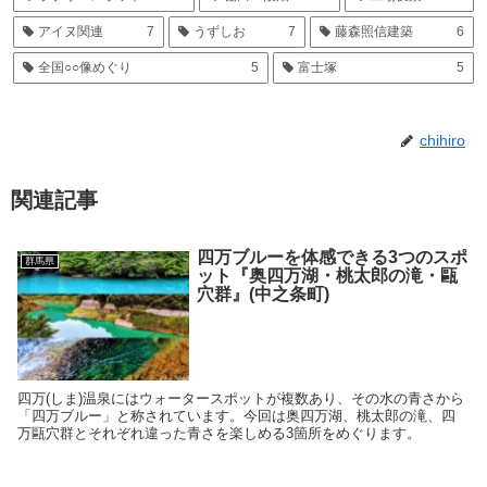
アイヌ関連
7
うずしお
7
藤森照信建築
6
全国○○像めぐり
5
富士塚
5
chihiro
関連記事
四万ブルーを体感できる3つのスポ
群馬県
ット『奥四万湖・桃太郎の滝・甌
穴群』(中之条町)
四万(しま)温泉にはウォータースポットが複数あり、その水の青さから
「四万ブルー」と称されています。今回は奥四万湖、桃太郎の滝、四
万甌穴群とそれぞれ違った青さを楽しめる3箇所をめぐります。