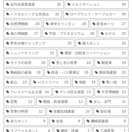
近代化産業遺産
35
イルミネーション
34
ノスタルジックな街並み
32
ロープウェイ・ケーブルカー
30
自然博物館
29
潜伏キリシタン
28
駅舎めぐり
27
海の博物館
27
宇宙・プラネタリウム
26
ホテル
25
野生生物ウォッチング
25
猫スポット
24
シュノーケリング
23
廃校・旧校舎リノベーション
23
サクラの名所
20
雪と氷の世界
19
観覧車
19
陶磁器の産地
16
鉄道・バス乗車記
16
隈研吾建築
15
鉱山
15
○○ストリート
15
地獄
14
青い池
14
クレイジーなお土産
14
マンガ読み放題
13
大学博物館
13
恐竜
12
廃線・鉄道遺構
12
ダム・水門
11
世界の料理
11
安藤忠雄建築
10
採石場
10
虫スポット
9
金魚
9
磯崎新建築
9
ラブリースポット
8
棚田・段畑
7
工場夜景
7