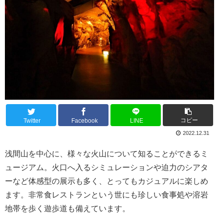
コピー
Twitter
Facebook
LINE
2022.12.31
浅間山を中心に、様々な火山について知ることができるミ
ュージアム。火口へ入るシミュレーションや迫力のシアタ
ーなど体感型の展示も多く、とってもカジュアルに楽しめ
ます。非常食レストランという世にも珍しい食事処や溶岩
地帯を歩く遊歩道も備えています。