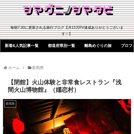
毎朝7:30に更新される旅行ブログ【月15万PV達成ありがとうございま
す！】
新着&人気記事一覧
都道府県別一覧
離島めぐりの旅
プロフ
ホーム
群馬県
【閉館】火山体験と非常食レストラン『浅
間火山博物館』（嬬恋村）
群馬県