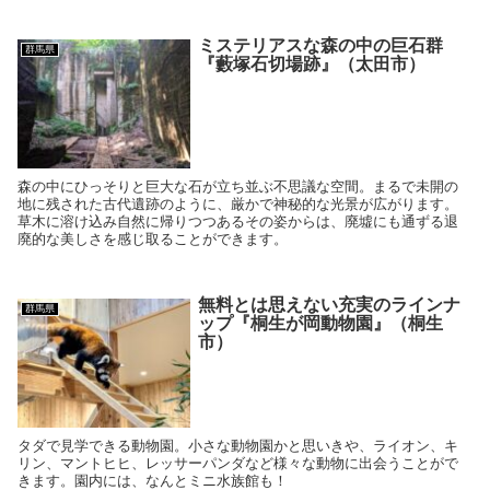
ミステリアスな森の中の巨石群
群馬県
『藪塚石切場跡』（太田市）
森の中にひっそりと巨大な石が立ち並ぶ不思議な空間。まるで未開の
地に残された古代遺跡のように、厳かで神秘的な光景が広がります。
草木に溶け込み自然に帰りつつあるその姿からは、廃墟にも通ずる退
廃的な美しさを感じ取ることができます。
無料とは思えない充実のラインナ
群馬県
ップ『桐生が岡動物園』（桐生
市）
タダで見学できる動物園。小さな動物園かと思いきや、ライオン、キ
リン、マントヒヒ、レッサーパンダなど様々な動物に出会うことがで
きます。園内には、なんとミニ水族館も！