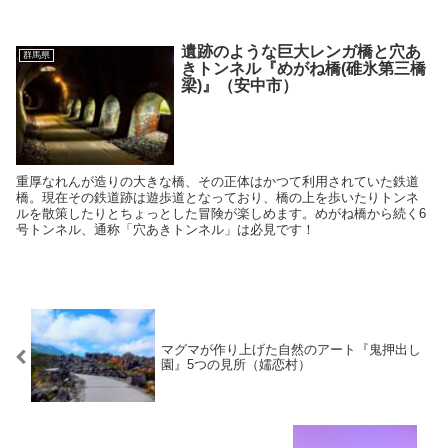
遺跡のような巨大レンガ橋と穴あ
群馬県
きトンネル『めがね橋(碓氷第三橋
梁)』（安中市）
重厚なれんが造りの大きな橋、その正体はかつて利用されていた鉄道
橋。現在その鉄道跡は遊歩道となっており、橋の上を歩いたりトンネ
ルを散策したりとちょっとした冒険が楽しめます。めがね橋から続く6
号トンネル、通称「穴あきトンネル」は必見です！
マグマが作り上げた自然のアート『鬼押出し
園』5つの見所（嬬恋村）