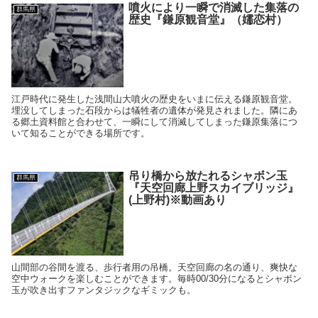
噴火により一瞬で消滅した集落の
群馬県
歴史『鎌原観音堂』（嬬恋村）
江戸時代に発生した浅間山大噴火の歴史をいまに伝える鎌原観音堂。
埋没してしまった石段からは犠牲者の遺体が発見されました。隣にあ
る郷土資料館と合わせて、一瞬にして消滅してしまった鎌原集落につ
いて知ることができる場所です。
吊り橋から放たれるシャボン玉
群馬県
『天空回廊上野スカイブリッジ』
(上野村)※動画あり
山間部の谷間を渡る、歩行者用の吊橋。天空回廊の名の通り、爽快な
空中ウォークを楽しむことができます。毎時00/30分になるとシャボン
玉が吹き出すファンタジックなギミックも。