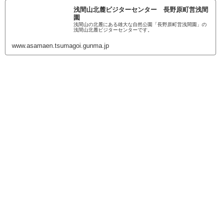
浅間山北麓ビジターセンター 長野原町営浅間
園
浅間山の北麓にある雄大な自然公園「長野原町営浅間園」の
浅間山北麓ビジターセンターです。
www.asamaen.tsumagoi.gunma.jp