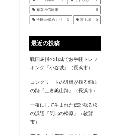
藤森照信建築
6
全国○○像めぐり
5
富士塚
5
最近の投稿
戦国屈指の山城でお手軽トレッ
キング『小谷城』（長浜市）
コンクリートの遺構が残る銅山
の跡『土倉鉱山跡』（長浜市）
一夜にして生まれた伝説残る松
の浜辺『気比の松原』（敦賀
市）