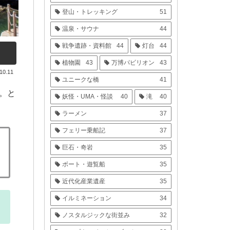
登山・トレッキング
51
温泉・サウナ
44
戦争遺跡・資料館
44
灯台
44
植物園
43
万博パビリオン
43
10.11
ユニークな橋
41
。と
妖怪・UMA・怪談
40
滝
40
ラーメン
37
フェリー乗船記
37
巨石・奇岩
35
ボート・遊覧船
35
近代化産業遺産
35
イルミネーション
34
ノスタルジックな街並み
32