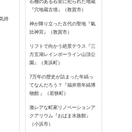
石棚のある石室に祀られた地蔵
『穴地蔵古墳』（敦賀市）
気持
神が降り立った古代の聖地『氣
比神宮』（敦賀市）
リフトで向かう絶景テラス『三
方五湖レインボーライン山頂公
園』（美浜町）
7万年の歴史が詰まった年縞っ
てなんだろう？『福井県年縞博
物館 』（若狭町）
激レアな町家リノベーションア
クアリウム『おばま水族館』
（小浜市）