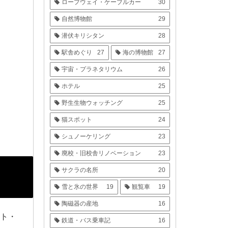
ロープウェイ・ケーブルカー
30
自然博物館
29
潜伏キリシタン
28
駅舎めぐり
27
海の博物館
27
宇宙・プラネタリウム
26
ホテル
25
野生生物ウォッチング
25
猫スポット
24
シュノーケリング
23
廃校・旧校舎リノベーション
23
サクラの名所
20
雪と氷の世界
19
観覧車
19
陶磁器の産地
16
ット・
鉄道・バス乗車記
16