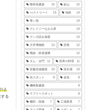
隈研吾建築
15
鉱山
15
○○ストリート
15
地獄
14
青い池
14
クレイジーなお土産
14
マンガ読み放題
13
大学博物館
13
恐竜
12
廃線・鉄道遺構
12
ダム・水門
11
世界の料理
11
安藤忠雄建築
10
採石場
10
虫スポット
9
金魚
9
磯崎新建築
9
行止
ラブリースポット
8
在する
棚田・段畑
7
工場夜景
7
アイヌ関連
7
うずしお
7