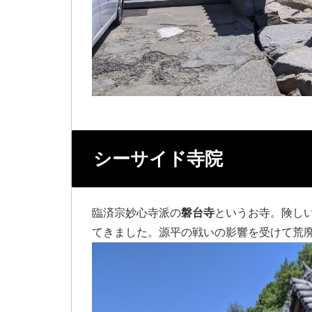
シーサイド寺院
臨済宗妙心寺派の
磐台寺
というお寺。険し
てきました。源平の戦いの影響を受けて荒