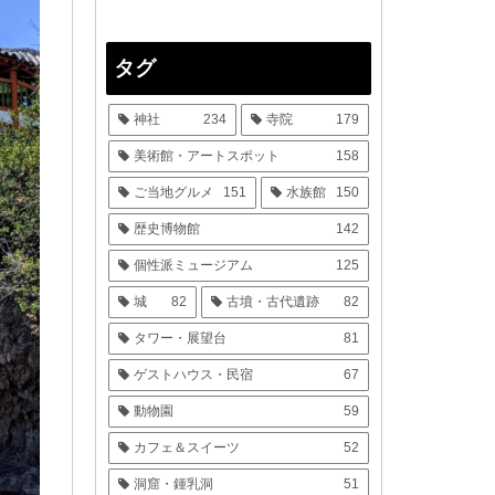
タグ
神社
234
寺院
179
美術館・アートスポット
158
ご当地グルメ
151
水族館
150
歴史博物館
142
個性派ミュージアム
125
城
82
古墳・古代遺跡
82
タワー・展望台
81
ゲストハウス・民宿
67
動物園
59
カフェ＆スイーツ
52
洞窟・鍾乳洞
51