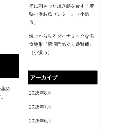
串に刺さった焼き鯖を食す『若
狭小浜お魚センター』（小浜
市）
海上から見るダイナミックな海
食地形『蘇洞門めぐり遊覧船』
（小浜市）
アーカイブ
を集め
2026年8月
す。
2026年7月
2026年6月