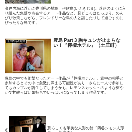
瀬戸内海に浮かぶ香川県の離島、伊吹島(いぶきじま)。迷路のように入
り組んだ集落や点在するアート作品など、見どころはたっぷり。のん
びり散策しながら、フレンドリーな島の人と話したりして過ごすのに
ぴったりな島です。
豊島 Part 3 胸キュンが止まらな
瀬戸内海の離島
い！『檸檬ホテル』（土庄町）
豊島の中でも衝撃だったアート作品が『檸檬ホテル』。意中の相手と
参加するとその中は急激に深まる可能性があり、さらに一人で参加し
てもカップルが誕生してしまうかも。レモンスカッシュのような爽や
かで甘酸っぱい気持ちでいっぱいになってしまう作品です。
恐ろしくも華美な人形の館『四谷シモン人形