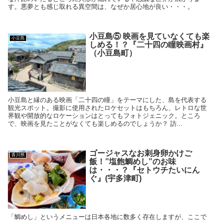
す。悪夢とも感じ取れる異空間は、なぜか居心地が良い・・・。
小豆島⑤ 映画を見ていなくても楽
小豆島
しめる！？『二十四の瞳映画村』
（小豆島町）
小豆島と縁のある映画「二十四の瞳」をテーマにした、島を代表する
観光スポット。撮影に使用されたロケセットはもちろん、レトロな世
界観や開放的なロケーションはとってもフォトジェニック。ところ
で、映画を見たことがなくても楽しめるのでしょうか？ 訪...
ゴージャスなお刺身卵かけご
香川県
飯！”塩飽鯛めし”のお味
は・・・？『セトウチたいにん
ぐ』(宇多津町)
「鯛めし」というメニューは日本各地に数多く存在しますが、ここで