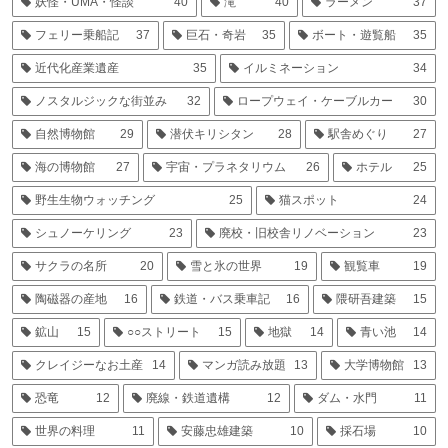
妖怪・UMA・怪談
40
滝
40
ラーメン
37
フェリー乗船記
37
巨石・奇岩
35
ボート・遊覧船
35
近代化産業遺産
35
イルミネーション
34
ノスタルジックな街並み
32
ロープウェイ・ケーブルカー
30
自然博物館
29
潜伏キリシタン
28
駅舎めぐり
27
海の博物館
27
宇宙・プラネタリウム
26
ホテル
25
野生生物ウォッチング
25
猫スポット
24
シュノーケリング
23
廃校・旧校舎リノベーション
23
サクラの名所
20
雪と氷の世界
19
観覧車
19
陶磁器の産地
16
鉄道・バス乗車記
16
隈研吾建築
15
鉱山
15
○○ストリート
15
地獄
14
青い池
14
クレイジーなお土産
14
マンガ読み放題
13
大学博物館
13
恐竜
12
廃線・鉄道遺構
12
ダム・水門
11
世界の料理
11
安藤忠雄建築
10
採石場
10