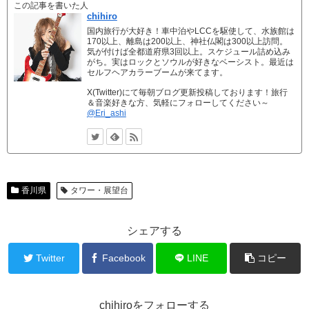
この記事を書いた人
chihiro
国内旅行が大好き！車中泊やLCCを駆使して、水族館は
170以上、離島は200以上、神社仏閣は300以上訪問。
気が付けば全都道府県3回以上。スケジュール詰め込み
がち。実はロックとソウルが好きなベーシスト。最近は
セルフヘアカラーブームが来てます。
X(Twitter)にて毎朝ブログ更新投稿しております！旅行
＆音楽好きな方、気軽にフォローしてください～
@Eri_ashi
香川県
タワー・展望台
シェアする
Twitter
Facebook
LINE
コピー
chihiroをフォローする