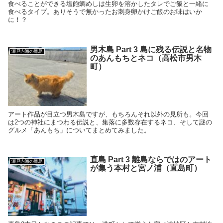
食べることができる塩飽鯛めしは生卵を溶かしたタレでご飯と一緒に
食べるタイプ。ありそうで無かったお刺身卵かけご飯のお味はいか
に！？
男木島 Part 3 島に残る伝説と名物
瀬戸内海の離島
のあんもちとネコ（高松市男木
町）
アート作品が目立つ男木島ですが、もちろんそれ以外の見所も。今回
は2つの神社にまつわる伝説と、集落に多数存在するネコ、そして謎の
グルメ「あんもち」についてまとめてみました。
直島 Part 3 離島ならではのアート
瀬戸内海の離島
が集う本村と宮ノ浦（直島町）