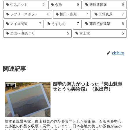
虫スポット
9
金魚
9
磯崎新建築
9
ラブリースポット
8
棚田・段畑
7
工場夜景
7
アイヌ関連
7
うずしお
7
藤森照信建築
6
全国○○像めぐり
5
富士塚
5
chihiro
関連記事
四季の魅力がつまった『東山魁夷
香川県
せとうち美術館』（坂出市）
旅する風景画家・東山魁夷の作品を専門とした美術館。石版画を中心
に多数の作品を収蔵・展示しています。日本各地の美しい景色が描か