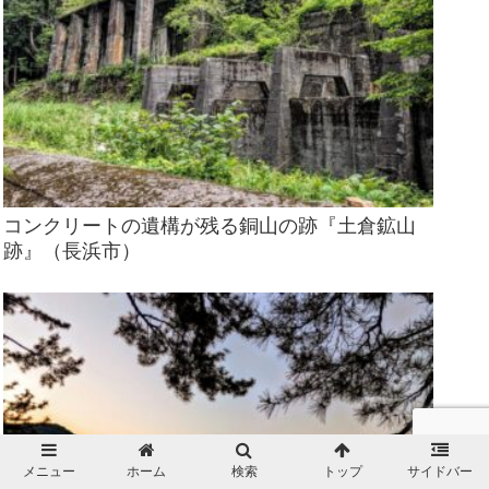
コンクリートの遺構が残る銅山の跡『土倉鉱山
跡』（長浜市）
メニュー
ホーム
検索
トップ
サイドバー