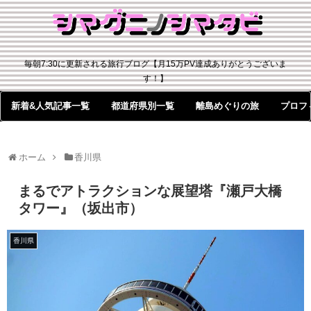
毎朝7:30に更新される旅行ブログ【月15万PV達成ありがとうございま
す！】
新着&人気記事一覧
都道府県別一覧
離島めぐりの旅
プロフ
ホーム
香川県
まるでアトラクションな展望塔『瀬戸大橋
タワー』（坂出市）
香川県