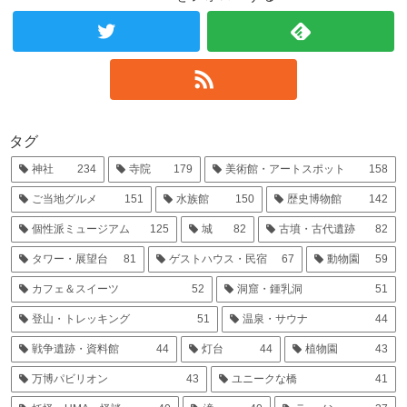
タグ
神社
234
寺院
179
美術館・アートスポット
158
ご当地グルメ
151
水族館
150
歴史博物館
142
個性派ミュージアム
125
城
82
古墳・古代遺跡
82
タワー・展望台
81
ゲストハウス・民宿
67
動物園
59
カフェ＆スイーツ
52
洞窟・鍾乳洞
51
登山・トレッキング
51
温泉・サウナ
44
戦争遺跡・資料館
44
灯台
44
植物園
43
万博パビリオン
43
ユニークな橋
41