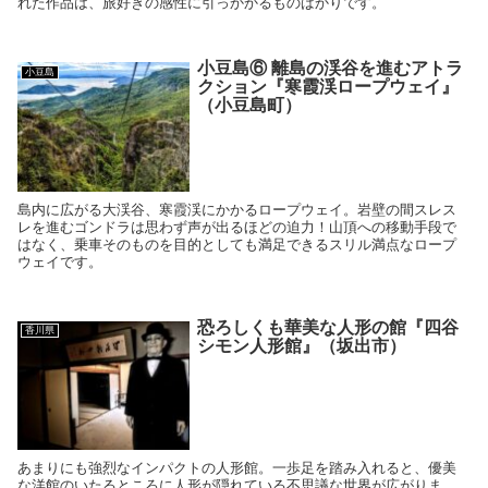
れた作品は、旅好きの感性に引っかかるものばかりです。
小豆島⑥ 離島の渓谷を進むアトラ
小豆島
クション『寒霞渓ロープウェイ』
（小豆島町）
島内に広がる大渓谷、寒霞渓にかかるロープウェイ。岩壁の間スレス
レを進むゴンドラは思わず声が出るほどの迫力！山頂への移動手段で
はなく、乗車そのものを目的としても満足できるスリル満点なロープ
ウェイです。
恐ろしくも華美な人形の館『四谷
香川県
シモン人形館』（坂出市）
あまりにも強烈なインパクトの人形館。一歩足を踏み入れると、優美
な洋館のいたるところに人形が隠れている不思議な世界が広がりま