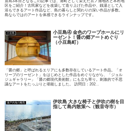
直島3本目となるこの記事では、港町として栄えた宮ノ浦地区と本村地
区をご紹介！古民家などを改築して造り上げた作品や、銭湯として入
浴もできるアート作品など、島の暮らしと関わりの深い作品が多数。
島ならではのアートを体感できるラインナップです。
小豆島④ 金色のワープホールにリ
小豆島
ーゼント！醤の郷アートめぐり
（小豆島町）
「醤の郷」と呼ばれるエリアにも多数存在しているアート作品。「オ
リーブのリーゼント」をはじめとした作品をめぐりながら、「ジョル
ジュギャラリー」「醤の郷現代美術館」にも立ち寄り。刺激的で不思
議なアートをたっぷりと堪能しました。 訪問日：202...
伊吹島 大きな椅子と伊吹の樹を目
瀬戸内海の離島
指して島内散策へ（観音寺市）