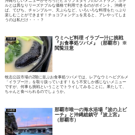
沖縄らしいメニューがそろったビュッフェタイプのレストラン。ホテ
ルとは異なりリーズナブルな価格で利用できるのがポイント。沖縄そ
ば、てびち、チャンプルー、天ぷらなど、いろいろな料理をたっぷり
楽しむことができます！チョコフォンデュを見ると、アレやってしま
うのは私だけ・・・？
ウミヘビ料理 イラブー汁に挑戦
沖縄県
『お食事処ツバメ』（那覇市）※
閲覧注意
牧志公設市場の2階に並ぶお食事処ツバメでは、レアなウミヘビグルメ
「イラブー汁」を取り扱っています！もう不安しか感じないメニュー
ですが、何事も挑戦ということでトライしてみることに。果たして、
ちゃんと食べられるのでしょうか。
那覇市唯一の海水浴場『波の上ビ
沖縄県
ーチ』と沖縄総鎮守『波上宮』
（那覇市）