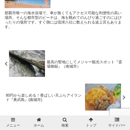
那覇市唯一の海水浴場で、車が無くてもアクセス可能な利便性の高い
場所。そんな都市型のビーチは、海を眺めてのんびり過ごすのにはぴ
ったりの場所です。すぐ側には琉球八社に数えられる波上宮もありま
す。
最高の聖地にしてメジャー観光スポット『斎
場御嶽』（南城市）
80円から楽しめる！香ばしい天ぷらアイラン
ド『奥武島』(南城市)
メニュー
ホーム
検索
トップ
サイドバー