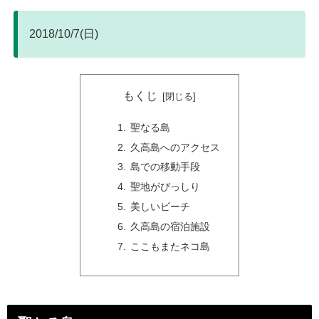
2018/10/7(日)
もくじ
聖なる島
久高島へのアクセス
島での移動手段
聖地がびっしり
美しいビーチ
久高島の宿泊施設
ここもまたネコ島