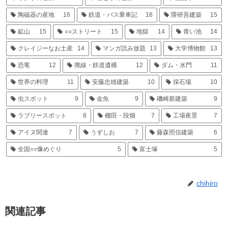
陶磁器の産地
16
鉄道・バス乗車記
16
隈研吾建築
15
鉱山
15
○○ストリート
15
地獄
14
青い池
14
クレイジーなお土産
14
マンガ読み放題
13
大学博物館
13
恐竜
12
廃線・鉄道遺構
12
ダム・水門
11
世界の料理
11
安藤忠雄建築
10
採石場
10
虫スポット
9
金魚
9
磯崎新建築
9
ラブリースポット
8
棚田・段畑
7
工場夜景
7
アイヌ関連
7
うずしお
7
藤森照信建築
6
全国○○像めぐり
5
富士塚
5
chihiro
関連記事