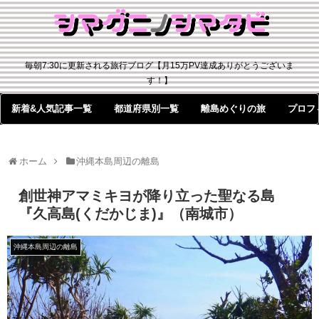
毎朝7:30に更新される旅行ブログ【月15万PV達成ありがとうございま
す！】
新着&人気記事一覧
都道府県別一覧
離島めぐりの旅
プロフ
ホーム
沖縄本島周辺の離島
創世神アマミキヨが降り立った聖なる島
『久高島(くだかじま)』（南城市）
沖縄本島周辺の離島