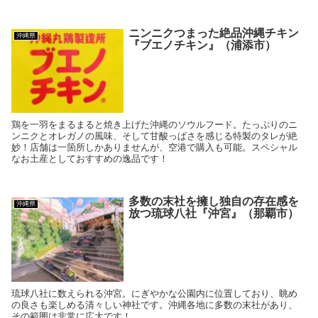
ニンニクつまった絶品沖縄チキン
沖縄県
『ブエノチキン』（浦添市）
鶏を一羽をまるまると焼き上げた沖縄のソウルフード。たっぷりのニ
ンニクとオレガノの風味、そして甘酸っぱさを感じる特製のタレが絶
妙！店舗は一箇所しかありませんが、空港で購入も可能。スペシャル
なお土産としておすすめの逸品です！
多数の末社を擁し独自の存在感を
沖縄県
放つ琉球八社『沖宮』（那覇市）
琉球八社に数えられる沖宮。にぎやかな公園内に位置しており、眺め
の良さも楽しめる清々しい神社です。沖縄各地に多数の末社があり、
その範囲は非常に広大です！